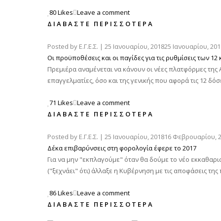
80 Likes
Leave a comment
ΔΙΑΒΆΣΤΕ ΠΕΡΙΣΣΌΤΕΡΑ
Posted by
Ε.Γ.Ε.Σ.
|
25 Ιανουαρίου, 2018
25 Ιανουαρίου, 201
Οι προϋποθέσεις και οι παγίδες για τις ρυθμίσεις των 12
Πρεμιέρα αναμένεται να κάνουν οι νέες πλατφόρμες της 
επαγγελματίες, όσο και της γενικής που αφορά τις 12 δόσει
71 Likes
Leave a comment
ΔΙΑΒΆΣΤΕ ΠΕΡΙΣΣΌΤΕΡΑ
Posted by
Ε.Γ.Ε.Σ.
|
25 Ιανουαρίου, 2018
16 Φεβρουαρίου, 
Δέκα επιβαρύνσεις στη φορολογία έφερε το 2017
Για να μην "εκπλαγούμε" όταν θα δούμε το νέο εκκαθαρισ
("ξεχνάει" ότι) άλλαξε η Κυβέρνηση με τις αποφάσεις της
86 Likes
Leave a comment
ΔΙΑΒΆΣΤΕ ΠΕΡΙΣΣΌΤΕΡΑ