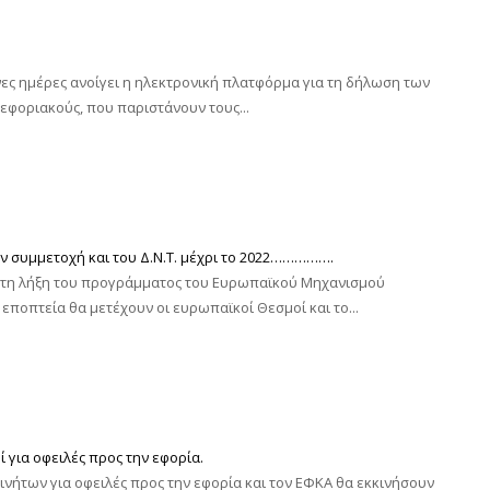
ενες ημέρες ανοίγει η ηλεκτρονική πλατφόρμα για τη δήλωση των
εφοριακούς, που παριστάνουν τους...
ν συμμετοχή και του Δ.Ν.Τ. μέχρι το 2022…………….
τά τη λήξη του προγράμματος του Ευρωπαϊκού Μηχανισμού
εποπτεία θα μετέχουν οι ευρωπαϊκοί Θεσμοί και το...
ί για οφειλές προς την εφορία.
κινήτων για οφειλές προς την εφορία και τον ΕΦΚΑ θα εκκινήσουν