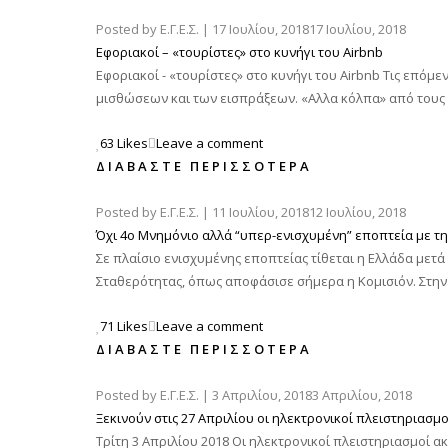
Posted by
Ε.Γ.Ε.Σ.
|
17 Ιουλίου, 2018
17 Ιουλίου, 2018
Εφοριακοί – «τουρίστες» στο κυνήγι του Airbnb
Εφοριακοί - «τουρίστες» στο κυνήγι του Airbnb Τις επόμ
μισθώσεων και των εισπράξεων. «Αλλα κόλπα» από τους 
63 Likes
Leave a comment
ΔΙΑΒΆΣΤΕ ΠΕΡΙΣΣΌΤΕΡΑ
Posted by
Ε.Γ.Ε.Σ.
|
11 Ιουλίου, 2018
12 Ιουλίου, 2018
Όχι 4ο Μνημόνιο αλλά “υπερ-ενισχυμένη” εποπτεία με τη
Σε πλαίσιο ενισχυμένης εποπτείας τίθεται η Ελλάδα με
Σταθερότητας, όπως αποφάσισε σήμερα η Κομισιόν. Στην 
71 Likes
Leave a comment
ΔΙΑΒΆΣΤΕ ΠΕΡΙΣΣΌΤΕΡΑ
Posted by
Ε.Γ.Ε.Σ.
|
3 Απριλίου, 2018
3 Απριλίου, 2018
Ξεκινούν στις 27 Απριλίου οι ηλεκτρονικοί πλειστηριασμο
Τρίτη 3 Απριλίου 2018 Οι ηλεκτρονικοί πλειστηριασμοί α