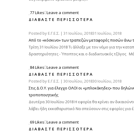
77 Likes
Leave a comment
ΔΙΑΒΆΣΤΕ ΠΕΡΙΣΣΌΤΕΡΑ
Posted by
Ε.Γ.Ε.Σ.
|
31 Ιουλίου, 2018
31 Ιουλίου, 2018
Από το «κόσκινο» των τραπεζών μεταφορές ποσών άνω τ
Τρίτη 31 Ιουλίου 2018 Τι άλλαξε με τον νόμο για την κ
δραστηριότητες - Ύποπτος και ο διαδικτυακός τζόγος Μέτ
84 Likes
Leave a comment
ΔΙΑΒΆΣΤΕ ΠΕΡΙΣΣΌΤΕΡΑ
Posted by
Ε.Γ.Ε.Σ.
|
30 Ιουλίου, 2018
30 Ιουλίου, 2018
Στις Δ.Ο.Υ. για έλεγχο ΟΛΟΙ οι «μπλοκάκηδες» που δηλ
τροποποιητικής
Δευτέρα 30 Ιουλίου 2018 Η εφορία θα κρίνει αν δικαιούντ
λάβει ήδη εκκαθαριστικό Να σπεύσουν στις εφορίες για έλ
69 Likes
Leave a comment
ΔΙΑΒΆΣΤΕ ΠΕΡΙΣΣΌΤΕΡΑ