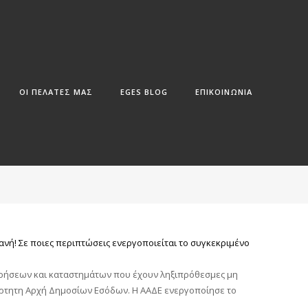
ΟΙ ΠΕΛΑΤΕΣ ΜΑΣ
EGES BLOG
ΕΠΙΚΟΙΝΩΝΙΑ
νή! Σε ποιες περιπτώσεις ενεργοποιείται το συγκεκριμένο
ειρήσεων και καταστημάτων που έχουν ληξιπρόθεσμες μη
ξάρτητη Αρχή Δημοσίων Εσόδων. Η ΑΑΔΕ ενεργοποίησε το