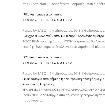
στις 27 Απριλίου. Οι οφειλέτες του Δημοσίου που διαθέτου
78 Likes
Leave a comment
ΔΙΑΒΆΣΤΕ ΠΕΡΙΣΣΌΤΕΡΑ
Posted by
Ε.Γ.Ε.Σ.
|
7 Φεβρουαρίου, 2018
16 Φεβρουαρίου,
Έλεγχος συναλλαγών από 1.000 ευρώ! Δρακόντεια μέτρα 
7/2/2018 Με νομοσχέδιο του ΥΠΟΙΚ οι τράπεζες θα "σκανά
"σαράφηδων" Σαρωτικές αλλαγές στο νομοθετικό πλαίσιο 
77 Likes
Leave a comment
ΔΙΑΒΆΣΤΕ ΠΕΡΙΣΣΌΤΕΡΑ
Posted by
Ε.Γ.Ε.Σ.
|
5 Φεβρουαρίου, 2018
16 Φεβρουαρίου,
Σε λειτουργία από σήμερα η ηλεκτρονική πλατφόρμα γι
Κοινωνικής Ασφάλισης
ΥΠΟΥΡΓΕΙΟ EΡΓΑΣΙΑΣ ΚΟΙΝΩΝΙΚΗΣ ΑΣΦΑΛΙΣΗΣ ΚΑΙ ΚΟΙΝΩΝ
05/02/2018 Σε λειτουργία από σήμερα η ηλεκτρονική πλ
προς Φορείς...