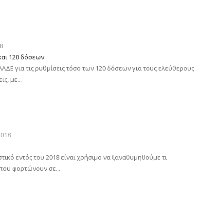
8
 και 120 δόσεων
ΑΑΔΕ για τις ρυθμίσεις τόσο των 120 δόσεων για τους ελεύθερους
ς, με...
2018
τικό εντός του 2018 είναι χρήσιμο να ξαναθυμηθούμε τι
 που φορτώνουν σε...