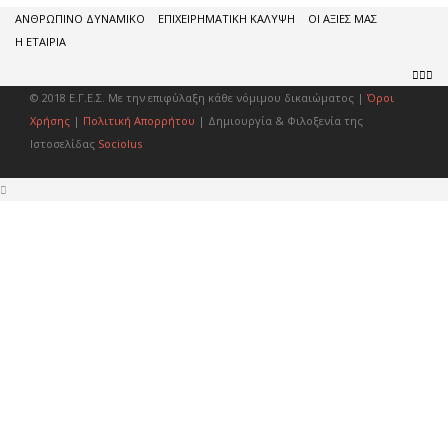
ΑΝΘΡΩΠΙΝΟ ΔΥΝΑΜΙΚΟ
ΕΠΙΧΕΙΡΗΜΑΤΙΚΗ ΚΑΛΥΨΗ
ΟΙ ΑΞΙΕΣ ΜΑΣ
Η ΕΤΑΙΡΙΑ
© 2018 Ε.Γ.Ε.Σ. Με την επιφύλαξη κάθε νόμιμου δικαιώματος |
Όροι
Χρήσης
|
Πολιτική Απορρήτου
| Δημιουργία & Φιλοξενία της
Ιστοσελίδας
Sociolus