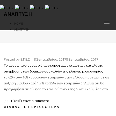
ΑΝΆΠΤΥΞΗ
HOME
Toggle
ΑΝΆΠΤΥΞΗ
Posted by
Ε.Γ.Ε.Σ.
|
8 Σεπτεμβρίου, 2017
8 Σεπτεμβρίου, 2017
To ανθρώπινο δυναμικό των κορυφαίων εταιρειών καταλύτης
υπέρβασης των δομικών δυσκολιών της ελληνικής οικονομίας
το 62% των 168 κορυφαίων εταιρειών στην Ελλάδα προχώρησε σε
αύξηση μισθού κατά 1,7% το 35% των εταιρειών δηλώνει ότι θα
προχωρήσει σε αύξηση του ανθρώπινου της δυναμικού μέσα στο...
119 Likes
Leave a comment
ΔΙΑΒΆΣΤΕ ΠΕΡΙΣΣΌΤΕΡΑ