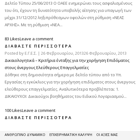
Δελτίο Τύπου 25/06/2013 Ο ΟΑΕΕ ενημερώνει τους ασφαλισμένους
του ότι, έχουν τη δυνατότητα υποβολής αίτησης για υπαγωγή των
μέχρι 31/12/2012 ληξιπρόθεσμων οφειλών στη ρύθμιση «ΝΕΑΣ
ΑΡΧΗΣ». Με τη ρύθμιση «ΝΕΑ...
83 Likes
Leave a comment
ΔΙΑΒΆΣΤΕ ΠΕΡΙΣΣΌΤΕΡΑ
Posted by
Ε.Γ.Ε.Σ.
|
26 Φεβρουαρίου, 2013
26 Φεβρουαρίου, 2013
Δικαιολογητικά – Κριτήρια ένταξης για την χορήγηση Επιδόματος
στους άνεργους Ελεύθερους Επαγγελματίες
Δόθηκε στη δημοσιότητα σήμερα με δελτίο τύπου από το Υπ.
Εργασίας η εγκύκλιος για την χορήγηση επιδόματος στους άνεργους
ελεύθερους επαγγελματίες. Αναλυτικότερα προβλέπεται: 1.
ΔΙΚΑΙΟΥΧΟΙ: Δικαιούχοι βοηθήματος του Ειδικού Λογαριασμού...
100 Likes
Leave a comment
ΔΙΑΒΆΣΤΕ ΠΕΡΙΣΣΌΤΕΡΑ
ΑΝΘΡΩΠΙΝΟ ΔΥΝΑΜΙΚΟ
ΕΠΙΧΕΙΡΗΜΑΤΙΚΗ ΚΑΛΥΨΗ
ΟΙ ΑΞΙΕΣ ΜΑΣ