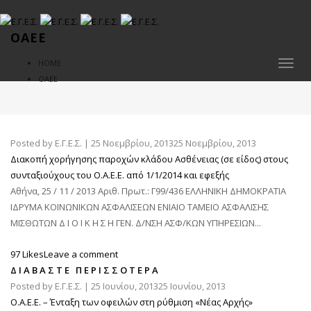
ΟΑΕΕ
HOME
Toggl
ΟΑΕΕ
naviga
Posted by
Ε.Γ.Ε.Σ.
|
25 Νοεμβρίου, 2013
25 Νοεμβρίου, 2013
Διακοπή χορήγησης παροχών κλάδου Ασθένειας (σε είδος) στους
συνταξιούχους του Ο.Α.Ε.Ε. από 1/1/2014 και εφεξής
Αθήνα, 25 / 11 / 2013 Αριθ. Πρωτ.: Γ99/436 ΕΛΛΗΝΙΚΗ ΔΗΜΟΚΡΑΤΙΑ
ΙΔΡΥΜΑ ΚΟΙΝΩΝΙΚΩΝ ΑΣΦΑΛΙΣΕΩΝ ΕΝΙΑΙΟ ΤΑΜΕΙΟ ΑΣΦΑΛΙΣΗΣ
ΜΙΣΘΩΤΩΝ Δ Ι Ο Ι Κ Η Σ Η ΓΕΝ. Δ/ΝΣΗ ΑΣΦ/ΚΩΝ ΥΠΗΡΕΣΙΩΝ...
97 Likes
Leave a comment
ΔΙΑΒΆΣΤΕ ΠΕΡΙΣΣΌΤΕΡΑ
Posted by
Ε.Γ.Ε.Σ.
|
25 Ιουνίου, 2013
25 Ιουνίου, 2013
Ο.Α.Ε.Ε. – Ένταξη των οφειλών στη ρύθμιση «Νέας Αρχής»