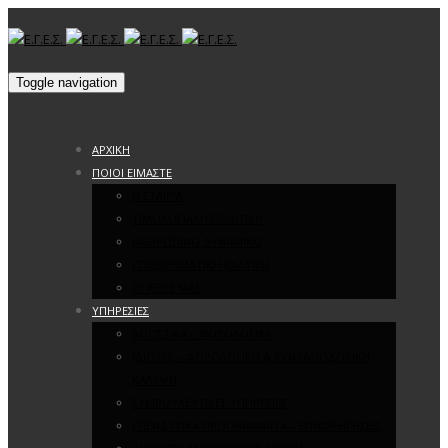
Toggle navigation
ΑΡΧΙΚΗ
ΠΟΙΟΙ ΕΙΜΑΣΤΕ
Η ΕΤΑΙΡΙΑ
ΤΙΜΟΛΟΓΙΑΚΗ ΠΟΛΙΤΙΚΗ
ΑΝΘΡΩΠΙΝΟ ΔΥΝΑΜΙΚΟ
ΕΠΙΧΕΙΡΗΜΑΤΙΚΗ ΚΑΛΥΨΗ
ΟΙ ΑΞΙΕΣ ΜΑΣ
ΥΠΗΡΕΣΙΕΣ
ΛΟΓΙΣΤΙΚΑ – ΦΟΡΟΛΟΓΙΚΑ
ΙΔΙΩΤΕΣ – ΦΟΡΟΛΟΓΙΚΗ & ΣΥΝΤΑΞΙΟΔΟΤΙΚΗ
ΚΑΛΥΨΗ
ΣΥΜΒΟΥΛΕΥΤΙΚΕΣ ΥΠΗΡΕΣΙΕΣ
ΕΠΕΝΔΥΤΙΚΑ ΠΡΟΓΡΑΜΜΑΤΑ – ΕΠΙΧΟΡΗΓΗΣΕΙΣ