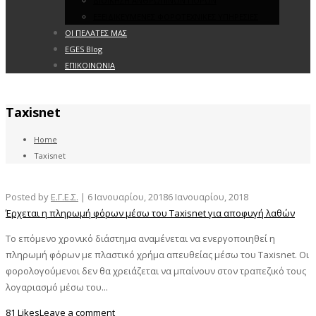
ΔΙΟΙΚΗΣΗ ΑΝΘΡΩΠΙΝΩΝ ΠΟΡΩΝ
ΕΞΕΙΔΙΚΕΥΜΕΝΕΣ ΦΟΡΟΤΕΧΝΙΚΕΣ ΥΠΗΡΕΣΙΕΣ
ΟΙ ΠΕΛΑΤΕΣ ΜΑΣ
EGES Blog
ΕΠΙΚΟΙΝΩΝΙΑ
Taxisnet
Home
Taxisnet
Posted by
Ε.Γ.Ε.Σ.
|
6 Ιανουαρίου, 2018
6 Ιανουαρίου, 2018
Έρχεται η πληρωμή φόρων μέσω του Taxisnet για αποφυγή λαθών
Το επόμενο χρονικό διάστημα αναμένεται να ενεργοποιηθεί η
πληρωμή φόρων με πλαστικό χρήμα απευθείας μέσω του Taxisnet. Οι
φορολογούμενοι δεν θα χρειάζεται να μπαίνουν στον τραπεζικό τους
λογαριασμό μέσω του...
81 Likes
Leave a comment