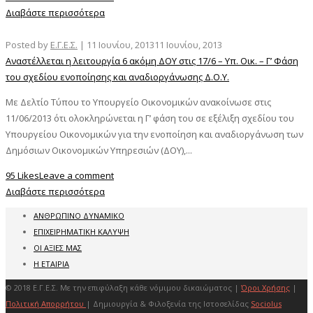
Διαβάστε περισσότερα
Posted by
Ε.Γ.Ε.Σ.
|
11 Ιουνίου, 2013
11 Ιουνίου, 2013
Αναστέλλεται η λειτουργία 6 ακόμη ΔΟΥ στις 17/6 – Υπ. Οικ. – Γ’ Φάση
του σχεδίου ενοποίησης και αναδιοργάνωσης Δ.Ο.Υ.
Με Δελτίο Τύπου το Υπουργείο Οικονομικών ανακοίνωσε στις
11/06/2013 ότι ολοκληρώνεται η Γ’ φάση του σε εξέλιξη σχεδίου του
Υπουργείου Οικονομικών για την ενοποίηση και αναδιοργάνωση των
Δημόσιων Οικονομικών Υπηρεσιών (ΔΟΥ),...
95 Likes
Leave a comment
Διαβάστε περισσότερα
ΑΝΘΡΩΠΙΝΟ ΔΥΝΑΜΙΚΟ
ΕΠΙΧΕΙΡΗΜΑΤΙΚΗ ΚΑΛΥΨΗ
ΟΙ ΑΞΙΕΣ ΜΑΣ
Η ΕΤΑΙΡΙΑ
© 2018 Ε.Γ.Ε.Σ. Με την επιφύλαξη κάθε νόμιμου δικαιώματος |
Όροι Χρήσης
|
Πολιτική Απορρήτου
| Δημιουργία & Φιλοξενία της Ιστοσελίδας
Sociolus