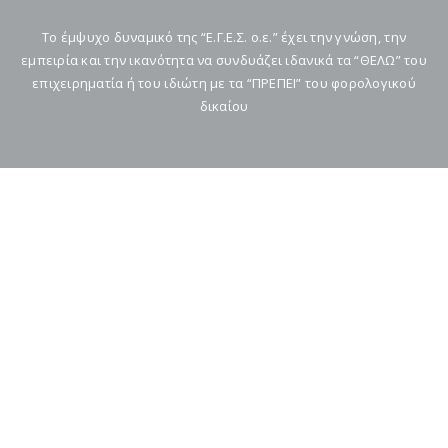
Το έμψυχο δυναμικό της “Ε.Γ.Ε.Σ. ο.ε.” έχει την γνώση, την
εμπειρία και την ικανότητα να συνδυάζει ιδανικά τα “ΘΕΛΩ” του
επιχειρηματία ή του ιδιώτη με τα “ΠΡΕΠΕΙ” του φορολογικού
δικαίου