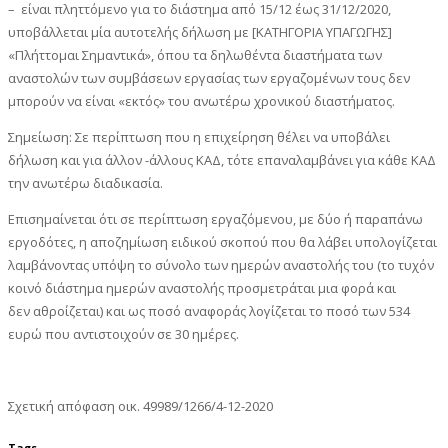
– είναι πληττόμενο για το διάστημα από 15/12 έως 31/12/2020,
υποβάλλεται μία αυτοτελής δήλωση με [ΚΑΤΗΓΟΡΙΑ ΥΠΑΓΩΓΗΣ]
«Πλήττομαι Σημαντικά», όπου τα δηλωθέντα διαστήματα των
αναστολών των συμβάσεων εργασίας των εργαζομένων τους δεν
μπορούν να είναι «εκτός» του ανωτέρω χρονικού διαστήματος.
Σημείωση: Σε περίπτωση που η επιχείρηση θέλει να υποβάλει
δήλωση και για άλλον -άλλους ΚΑΔ, τότε επαναλαμβάνει για κάθε ΚΑΔ
την ανωτέρω διαδικασία.
Επισημαίνεται ότι σε περίπτωση εργαζόμενου, με δύο ή παραπάνω
εργοδότες, η αποζημίωση ειδικού σκοπού που θα λάβει υπολογίζεται
λαμβάνοντας υπόψη το σύνολο των ημερών αναστολής του (το τυχόν
κοινό διάστημα ημερών αναστολής προσμετράται μια φορά και
δεν αθροίζεται) και ως ποσό αναφοράς λογίζεται το ποσό των 534
ευρώ που αντιστοιχούν σε 30 ημέρες.
Σχετική απόφαση οικ. 49989/1266/4-12-2020
Tags