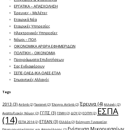
ΕΡΓΑΤΙΚΑ – ΑΠΑΣΧΟΛΗΣΗ
Έρευνες – Μελέτες
Εταιρικά Νέα
Εταιρικές Υπηρεσίες
Ηλεκτρονικές Υπηρεσίες
Νόμοι – ΠΟΛ
ΟΙΚΟΝΟΜΙΚΑ ΑΡΘΡΑ ΕΦΗΜΕΡΙΔΩΝ
ΠΟΛΙΤΙΚΗ – ΟΙΚΟΝΟΜΙΑ
Προγράμματα Επιδοτήσεων
Σας Ενδιαφέρουν
ΣΕΠΕ-ΟΑΕΔ-ΙΚΑ-ΟΑΕΕ-ΕΤΑΑ
Σημαντικές Αλλαγές
Tags
Έρευνα
(4)
2013
(3)
Airbnb
(2)
Taxisnet
(2)
Έλεγχοι Airbnb
(2)
Αλλαγές
(2)
ΕΣΠΑ
ΓΓΠΣ
(3)
Αναπτυξιακός Νόμος
(2)
ΓΕΜΗ
(2)
ΔΟΥ
(2)
ΕΟΠΥΥ
(2)
(14)
ΕΤΕΑΝ
(3)
ΕΣΠΑ 2014
(2)
Ελλάδα
(2)
Ενίσχυση Γυναικείας
Ενίσχυση Μικρομεσαίων
Επιχειρηματικότητας και Απασχόλησης
(2)