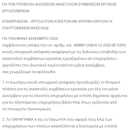
ΓΙΑ ΤΗΝ ΥΠΟΒΟΛΗ ΔΗΛΩΣΕΩΝ ΑΝΑΣΤΟΛΩΝ ΣΥΜΒΑΣΕΩΝ ΕΡΓΑΣΙΑΣ
ΕΡΓΑΖΟΜΕΝΩΝ
ΕΠΙΧΕΙΡΗΣΕΩΝ – ΕΡΓΟΔΟΤΩΝ ΚΛΕΙΣΤΩΝ ΜΕ ΚΡΑΤΙΚΗ ΕΝΤΟΛΗ Ή
ΠΛΗΤΤΟΜΕΝΩΝ ΒΑΣΕΙ ΚΑΔ
ΓΙΑ ΤΟΝ ΜΗΝΑ ΔΕΚΕΜΒΡΙΟ 2020
Λαμβάνοντας υπόψη την υπ. αριθμ. οικ. 49989/1266/4-12-2020 (Β’ 5391)
κοινή υπουργική απόφαση αναφορικά με τις δηλώσεις υποβολής των
αναστολών συμβάσεων εργασίας εργαζομένων σε επιχειρήσεις –
εργοδότες του ιδιωτικού τομέα κατά τον μήνα Δεκέμβριο,
σας γνωρίζουμε τα ακόλουθα:
1. Η ανωτέρω κοινή υπουργική απόφαση προσδιορίζει το θεσμικό
πλαίσιο για τις αναστολές συμβάσεων εργασίας για όλο τον μήνα
Δεκέμβριο για τις κλειστές επιχειρήσεις με εντολή δημόσιας αρχής και
για τις πληττόμενες επιχειρήσεις βάσει ΚΑΔ όπως ορίζονται από
το Υπουργείο Οικονομικών.
2. Το ΠΑΡΑΡΤΗΜΑ Α της εν λόγω ΚΥΑ που αφορά τους ΚΑΔ των
επιχειρήσεων των οποίων αναστέλλεται η λειτουργία με εντολή