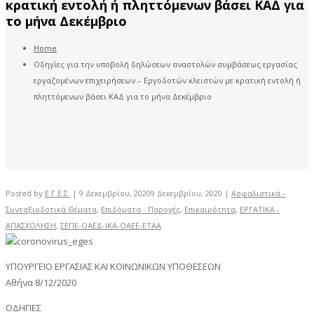
κρατική εντολή ή πληττόμενων βάσει ΚΑΔ για
το μήνα Δεκέμβριο
Home
Οδηγίες για την υποβολή δηλώσεων αναστολών συμβάσεως εργασίας
εργαζομένων επιχειρήσεων – Εργοδοτών κλειστών με κρατική εντολή ή
πληττόμενων βάσει ΚΑΔ για το μήνα Δεκέμβριο
Posted by
Ε.Γ.Ε.Σ.
|
9 Δεκεμβρίου, 2020
9 Δεκεμβρίου, 2020
|
Ασφαλιστικά -
Συνταξιοδοτικά Θέματα
,
Επιδόματα - Παροχές
,
Επικαιρότητα
,
ΕΡΓΑΤΙΚΑ -
ΑΠΑΣΧΟΛΗΣΗ
,
ΣΕΠΕ-ΟΑΕΔ-ΙΚΑ-ΟΑΕΕ-ΕΤΑΑ
ΥΠΟΥΡΓΕΙΟ ΕΡΓΑΣΙΑΣ ΚΑΙ ΚΟΙΝΩΝΙΚΩΝ ΥΠΟΘΕΣΕΩΝ
Αθήνα 8/12/2020
ΟΔΗΓΙΕΣ