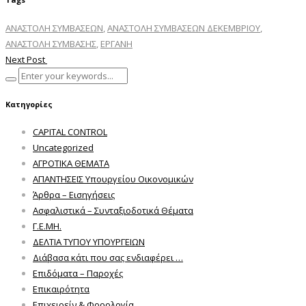
ΑΝΑΣΤΟΛΗ ΣΥΜΒΑΣΕΩΝ
,
ΑΝΑΣΤΟΛΗ ΣΥΜΒΑΣΕΩΝ ΔΕΚΕΜΒΡΙΟΥ
,
ΑΝΑΣΤΟΛΗ ΣΥΜΒΑΣΗΣ
,
ΕΡΓΑΝΗ
Next Post
Κατηγορίες
CAPITAL CONTROL
Uncategorized
ΑΓΡΟΤΙΚΑ ΘΕΜΑΤΑ
ΑΠΑΝΤΗΣΕΙΣ Υπουργείου Οικονομικών
Άρθρα – Εισηγήσεις
Ασφαλιστικά – Συνταξιοδοτικά Θέματα
Γ.Ε.ΜΗ.
ΔΕΛΤΙΑ ΤΥΠΟΥ ΥΠΟΥΡΓΕΙΩΝ
Διάβασα κάτι που σας ενδιαφέρει …
Επιδόματα – Παροχές
Επικαιρότητα
Επιχειρείν & Φορολογία