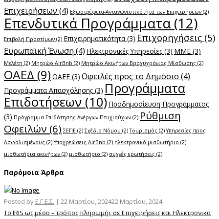
Επιχειρήσεων
(4)
Εξωστρέφεια-Ανταγωνιστικότητα των Επιχειρήσεων
(2)
Επενδυτικά Προγράμματα
(12)
Επιχορηγήσεις
(5)
Επιχειρηματικότητα
(3)
Επιβολή Προστίμων
(2)
Ευρωπαϊκή Ένωση
(4)
Ηλεκτρονικές Υπηρεσίες
(3)
ΜΜΕ
(3)
Μελέτη
(2)
Μητρώο AirBnb
(2)
Μητρώο Ακινήτων Βραχυχρόνιας Μίσθωσης
(2)
ΟΑΕΔ
(9)
Οφειλές προς το Δημόσιο
(4)
ΟΑΕΕ
(3)
Προγράμματα
Προγράμματα Απασχόλησης
(3)
Επιδοτήσεων
(10)
Προδημοσίευση Προγράμματος
Ρύθμιση
(3)
Πρόγραμμα Επιδότησης Ανέργων Πτυχιούχων
(2)
Οφειλών
(6)
ΣΕΠΕ
(2)
Σχέδιο Νόμου
(2)
Τουρισμός
(2)
Υπηρεσίες προς
Ασφαλισμένους
(2)
Υποχρεώσεις AirBnb
(2)
ηλεκτρονικό μισθωτήριο
(2)
μισθωτήρια ακινήτων
(2)
μισθωτήριο
(2)
συχνές ερωτήσεις
(2)
Παρόμοια Άρθρα
Posted by
Ε.Γ.Ε.Σ.
|
22 Μαρτίου, 2024
22 Μαρτίου, 2024
Το IRIS ως μέσο – τρόπος πληρωμής σε Επιχειρήσεις και Ηλεκτρονικά