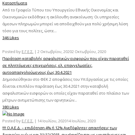
Καταστήματα
Από το Γραφείο Τύπου του Υπουργείου Εθνικής Οικονομίας και
Οικονομικών εκδόθηκε η ακόλουθη ανακοίνωση: Οι υπηρεσίες
άμεσων πληρωμών μπορεί να αποδειχθούν μια πολύ χρήσιμη λύση
τόσο για τους πολίτες, ώστε...
346 Likes
Posted by
Ε.Γ.Ε.Σ.
|
2 Οκτωβρίου, 2020
2 Οκτωβρίου, 2020
Παράταση καταβολής ασφαλιστικών εισφορών που είχαν παραταθεί
σε πληττόμενες επιχειρήσεις, ελ. επαγγελματίες,
αυτοαπασχολούμενους έως 30.4.2021
Δημοσιεύθηκαν στο ΦΕΚ 2 αποφάσεις του Υπ.Εργασίας με τις οποίες
δίνεται επιπλέον παράταση έως 30.4.2021 στην καταβολή
ασφαλιστικών εισφορών οι οποίες είχαν παραταθεί στο πλαίσιο των
μέτρων αντιμετώπισης των αρνητικών...
380 Likes
Posted by
Ε.Γ.Ε.Σ.
|
14 Ιουλίου, 2020
14 Ιουλίου, 2020
!!!! Ο.Α.Ε.Δ. – επιδότηση 4% ή 12% Ανεξόφλητες απαιτήσεις των
δικαιούχων έως και 31/12/2015, συμψηφίζονται με υφιστάμενες και