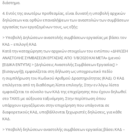
διάστημα.
4. Εντός της ανωτέρω προθεσμίας, είναι δυνατή η υποβολή αρχικών
δηλώσεων και ορθών επαναλήψεων των αναστολών των συμβάσεων
εργασίας των εργαζομένων τους, ως εξής:
> Υποβολή Δηλώσεων αναστολής συμβάσεων εργασίας με βάσει τον
ΚΑΔ – επιλογή ΚΑΔ
Κατά την καταχώρηση των αρχικών στοιχείων του εντύπου «ΔΗΛΩΣΗ
ΑΝΑΣΤΟΛΗΣ ΣΥΜΒΑΣΕΩΝ ΕΡΓΑΣΙΑΣ ΑΠΟ 1/8/2020 ΚΑΙ ΜΕΤΑ» (μενού
[ΕΙΔΙΚΑ ΕΝΤΥΠΑ] > [Δηλώσεις Αναστολής Συμβάσεων Εργασίας] >
[Εισαγωγή]), εμφανίζεται στη δήλωση ως υποχρεωτικό πεδίο
η συμπλήρωση του Κωδικού Αριθμού Δραστηριότητας (ΚΑΔ). Ο ΚΑΔ
επιλέγεται από τη διαθέσιμη λίστα επιλογής. Στην εν λόγω λίστα
εμφανίζεται το σύνολο των ΚΑΔ της επιχείρησης που έχουν δηλωθεί
στο TAXIS με αύξουσα ταξινόμηση. Στην περίπτωση όπου
υπάρχουν εργαζόμενοι στην επιχείρηση που υπάγονται σε
διαφορετικούς ΚΑΔ, υποβάλλονται ξεχωριστές δηλώσεις, για κάθε
ΚΑΔ.
> Υποβολή δηλώσεων αναστολής συμβάσεων εργασίας βάσει ΚΑΔ –