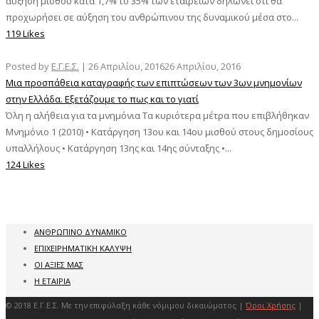
αύξηση μισθού κατά 1,7% το 35% των εταιρειών δηλώνει ότι θα
προχωρήσει σε αύξηση του ανθρώπινου της δυναμικού μέσα στο...
119 Likes
Posted by
Ε.Γ.Ε.Σ.
|
26 Απριλίου, 2016
26 Απριλίου, 2016
Μια προσπάθεια καταγραφής των επιπτώσεων των 3ων μνημονίων
στην Ελλάδα. Εξετάζουμε το πως και το γιατί
Όλη η αλήθεια για τα μνημόνια Τα κυριότερα μέτρα που επιβλήθηκαν
Μνημόνιο 1 (2010) • Κατάργηση 13ου και 14ου μισθού στους δημοσίους
υπαλλήλους • Κατάργηση 13ης και 14ης σύνταξης •...
124 Likes
ΑΝΘΡΩΠΙΝΟ ΔΥΝΑΜΙΚΟ
ΕΠΙΧΕΙΡΗΜΑΤΙΚΗ ΚΑΛΥΨΗ
ΟΙ ΑΞΙΕΣ ΜΑΣ
Η ΕΤΑΙΡΙΑ
© 2018 Ε.Γ.Ε.Σ. Με την επιφύλαξη κάθε νόμιμου δικαιώματος |
Όροι Χρήσης
|