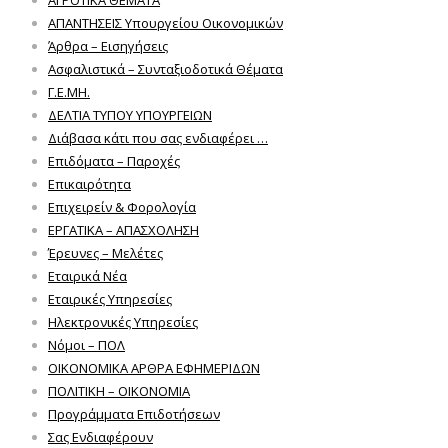
ΑΓΡΟΤΙΚΑ ΘΕΜΑΤΑ
ΑΠΑΝΤΗΣΕΙΣ Υπουργείου Οικονομικών
Άρθρα – Εισηγήσεις
Ασφαλιστικά – Συνταξιοδοτικά Θέματα
Γ.Ε.ΜΗ.
ΔΕΛΤΙΑ ΤΥΠΟΥ ΥΠΟΥΡΓΕΙΩΝ
Διάβασα κάτι που σας ενδιαφέρει …
Επιδόματα – Παροχές
Επικαιρότητα
Επιχειρείν & Φορολογία
ΕΡΓΑΤΙΚΑ – ΑΠΑΣΧΟΛΗΣΗ
Έρευνες – Μελέτες
Εταιρικά Νέα
Εταιρικές Υπηρεσίες
Ηλεκτρονικές Υπηρεσίες
Νόμοι – ΠΟΛ
ΟΙΚΟΝΟΜΙΚΑ ΑΡΘΡΑ ΕΦΗΜΕΡΙΔΩΝ
ΠΟΛΙΤΙΚΗ – ΟΙΚΟΝΟΜΙΑ
Προγράμματα Επιδοτήσεων
Σας Ενδιαφέρουν