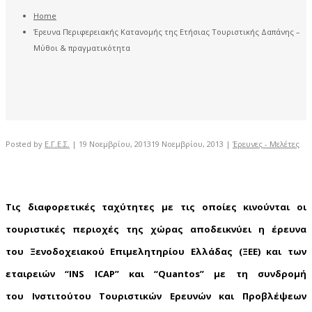
Home
Έρευνα Περιφερειακής Κατανομής της Ετήσιας Τουριστικής Δαπάνης –
Μύθοι & πραγματικότητα
Posted by
Ε.Γ.Ε.Σ.
|
19 Νοεμβρίου, 2013
19 Νοεμβρίου, 2013
|
Έρευνες - Μελέτες
Τις διαφορετικές ταχύτητες με τις οποίες κινούνται οι
τουριστικές περιοχές της χώρας αποδεικνύει η έρευνα
του
Ξενοδοχειακού Επιμελητηρίου Ελλάδας (ΞΕΕ)
και των
εταιρειών
“INS ICAP” και “Quantos
” με τη συνδρομή
του
Ινστιτούτου Τουριστικών Ερευνών και Προβλέψεων