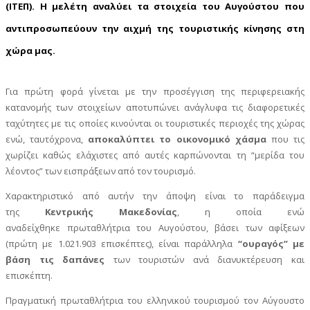
(ΙΤΕΠ).
Η μελέτη αναλύει τα
στοιχεία του Αυγούστου
που
αντιπροσωπεύουν την αιχμή της τουριστικής κίνησης στη
χώρα μας.
Για πρώτη φορά γίνεται με την προσέγγιση της περιφερειακής
κατανομής των στοιχείων αποτυπώνει ανάγλυφα τις διαφορετικές
ταχύτητες με τις οποίες κινούνται οι τουριστικές περιοχές της χώρας
ενώ, ταυτόχρονα,
αποκαλύπτει το οικονομικό χάσμα
που τις
χωρίζει καθώς ελάχιστες από αυτές καρπώνονται τη “μερίδα του
λέοντος” των εισπράξεων από τον τουρισμό.
Χαρακτηριστικό από αυτήν την άποψη είναι το παράδειγμα
της
Κεντρικής Μακεδονίας
, η οποία ενώ
αναδείχθηκε πρωταθλήτρια του Αυγούστου, βάσει των αφίξεων
(πρώτη με 1.021.903 επισκέπτες), είναι παράλληλα
“ουραγός” με
βάση τις δαπάνες
των τουριστών ανά διανυκτέρευση και
επισκέπτη.
Πραγματική πρωταθλήτρια του ελληνικού τουρισμού τον Αύγουστο