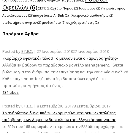
Πρόγραμμα Επιδότησης Ανέργων Πτυχιούχων
(2)
Οφειλών
(6)
ΣΕΠΕ
(2)
Σχέδιο Νόμου
(2)
Τουρισμός
(2)
Υπηρεσίες προς
Ασφαλισμένους
(2)
Υποχρεώσεις AirBnb
(2)
ηλεκτρονικό μισθωτήριο
(2)
μισθωτήρια ακινήτων
(2)
μισθωτήριο
(2)
συχνές ερωτήσεις
(2)
Παρόμοια Άρθρα
Posted by
Ε.Γ.Ε.Σ.
|
27 Ιανουαρίου, 2018
27 Ιανουαρίου, 2018
«Κυρίαρχο αφεντικό» τέλος! Το μέλλον είναι ο «αρωγός ηγέτης»
Αλλάζει εκ βάθρων το παραδοσιακό μοντέλο management. Γίνεται
βιώσιμο για τον άνθρωπο, την επιχείρηση και την κοινωνία συνολικά
Κάθε επιχειρηματίας ή μάνατζερ διαπιστώνει αργά ή –το
προτιμότερο- γρήγορα, ότι ένας...
131 Likes
Posted by
Ε.Γ.Ε.Σ.
|
8 Σεπτεμβρίου, 2017
8 Σεπτεμβρίου, 2017
To ανθρώπινο δυναμικό των κορυφαίων εταιρειών καταλύτης
υπέρβασης των δομικών δυσκολιών της ελληνικής οικονομίας
το 62% των 168 κορυφαίων εταιρειών στην Ελλάδα προχώρησε σε