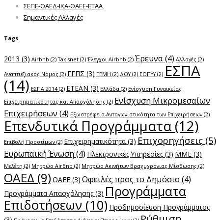
ΣΕΠΕ-ΟΑΕΔ-ΙΚΑ-ΟΑΕΕ-ΕΤΑΑ
Σημαντικές Αλλαγές
Tags
Έρευνα
(4)
2013
(3)
Airbnb
(2)
Taxisnet
(2)
Έλεγχοι Airbnb
(2)
Αλλαγές
(2)
ΕΣΠΑ
ΓΓΠΣ
(3)
Αναπτυξιακός Νόμος
(2)
ΓΕΜΗ
(2)
ΔΟΥ
(2)
ΕΟΠΥΥ
(2)
(14)
ΕΤΕΑΝ
(3)
ΕΣΠΑ 2014
(2)
Ελλάδα
(2)
Ενίσχυση Γυναικείας
Ενίσχυση Μικρομεσαίων
Επιχειρηματικότητας και Απασχόλησης
(2)
Επιχειρήσεων
(4)
Εξωστρέφεια-Ανταγωνιστικότητα των Επιχειρήσεων
(2)
Επενδυτικά Προγράμματα
(12)
Επιχορηγήσεις
(5)
Επιχειρηματικότητα
(3)
Επιβολή Προστίμων
(2)
Ευρωπαϊκή Ένωση
(4)
Ηλεκτρονικές Υπηρεσίες
(3)
ΜΜΕ
(3)
Μελέτη
(2)
Μητρώο AirBnb
(2)
Μητρώο Ακινήτων Βραχυχρόνιας Μίσθωσης
(2)
ΟΑΕΔ
(9)
Οφειλές προς το Δημόσιο
(4)
ΟΑΕΕ
(3)
Προγράμματα
Προγράμματα Απασχόλησης
(3)
Επιδοτήσεων
(10)
Προδημοσίευση Προγράμματος
Ρύθμιση
(3)