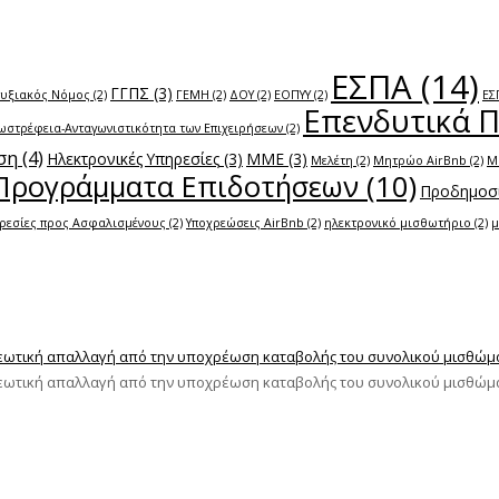
ΕΣΠΑ
(14)
ΓΓΠΣ
(3)
τυξιακός Νόμος
(2)
ΓΕΜΗ
(2)
ΔΟΥ
(2)
ΕΟΠΥΥ
(2)
ΕΣ
Επενδυτικά 
ωστρέφεια-Ανταγωνιστικότητα των Επιχειρήσεων
(2)
ση
(4)
Ηλεκτρονικές Υπηρεσίες
(3)
ΜΜΕ
(3)
Μελέτη
(2)
Μητρώο AirBnb
(2)
Μ
Προγράμματα Επιδοτήσεων
(10)
Προδημοσί
ρεσίες προς Ασφαλισμένους
(2)
Υποχρεώσεις AirBnb
(2)
ηλεκτρονικό μισθωτήριο
(2)
μ
ωτική απαλλαγή από την υποχρέωση καταβολής του συνολικού μισθώματο
εωτική απαλλαγή από την υποχρέωση καταβολής του συνολικού μισθώματ