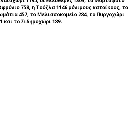
 Ελαιοχώρι 1195, οι Ελευθερές 1303, το Μυρτόφυτο
 Οφρύνιο 758, η Τούζλα 1146 μόνιμους κατοίκους, το
 Δωμάτια 457, το Μελισσοκομείο 284, το Πυργοχώρι
1 και το Σιδηροχώρι 189.