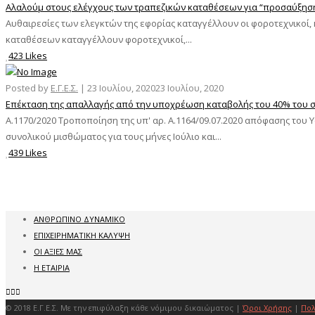
Αλαλούμ στους ελέγχους των τραπεζικών καταθέσεων για “προσαύξησ
Αυθαιρεσίες των ελεγκτών της εφορίας καταγγέλλουν οι φοροτεχνικοί,
καταθέσεων καταγγέλλουν φοροτεχνικοί,...
423 Likes
Posted by
Ε.Γ.Ε.Σ.
|
23 Ιουλίου, 2020
23 Ιουλίου, 2020
Επέκταση της απαλλαγής από την υποχρέωση καταβολής του 40% του συ
Α.1170/2020 Τροποποίηση της υπ' αρ. Α.1164/09.07.2020 απόφασης τ
συνολικού μισθώματος για τους μήνες Ιούλιο και...
439 Likes
ΑΝΘΡΩΠΙΝΟ ΔΥΝΑΜΙΚΟ
ΕΠΙΧΕΙΡΗΜΑΤΙΚΗ ΚΑΛΥΨΗ
ΟΙ ΑΞΙΕΣ ΜΑΣ
Η ΕΤΑΙΡΙΑ
© 2018 Ε.Γ.Ε.Σ. Με την επιφύλαξη κάθε νόμιμου δικαιώματος |
Όροι Χρήσης
|
Πολ