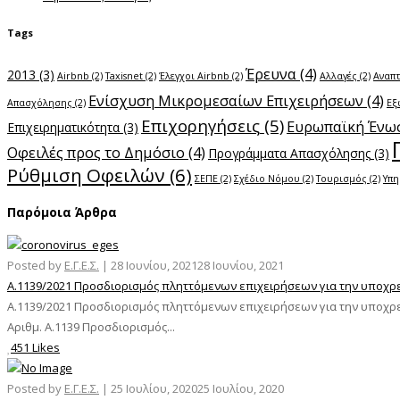
Tags
Έρευνα
(4)
2013
(3)
Airbnb
(2)
Taxisnet
(2)
Έλεγχοι Airbnb
(2)
Αλλαγές
(2)
Αναπ
Ενίσχυση Μικρομεσαίων Επιχειρήσεων
(4)
Απασχόλησης
(2)
Εξ
Επιχορηγήσεις
(5)
Ευρωπαϊκή Ένω
Επιχειρηματικότητα
(3)
Οφειλές προς το Δημόσιο
(4)
Προγράμματα Απασχόλησης
(3)
Ρύθμιση Οφειλών
(6)
ΣΕΠΕ
(2)
Σχέδιο Νόμου
(2)
Τουρισμός
(2)
Υπη
Παρόμοια Άρθρα
Posted by
Ε.Γ.Ε.Σ.
|
28 Ιουνίου, 2021
28 Ιουνίου, 2021
Α.1139/2021 Προσδιορισμός πληττόμενων επιχειρήσεων για την υποχρε
Α.1139/2021 Προσδιορισμός πληττόμενων επιχειρήσεων για την υποχρ
Αριθμ. Α.1139 Προσδιορισμός...
451 Likes
Posted by
Ε.Γ.Ε.Σ.
|
25 Ιουλίου, 2020
25 Ιουλίου, 2020