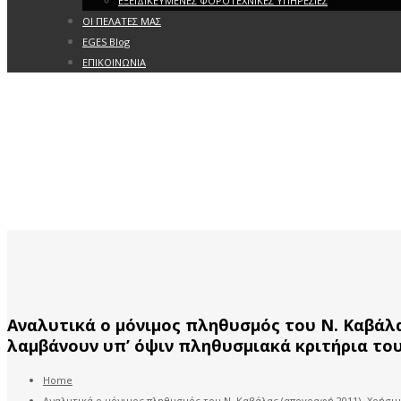
ΕΞΕΙΔΙΚΕΥΜΕΝΕΣ ΦΟΡΟΤΕΧΝΙΚΕΣ ΥΠΗΡΕΣΙΕΣ
ΟΙ ΠΕΛΑΤΕΣ ΜΑΣ
EGES Blog
ΕΠΙΚΟΙΝΩΝΙΑ
Αναλυτικά ο μόνιμος πληθυσμός του Ν. Καβάλ
λαμβάνουν υπ’ όψιν πληθυσμιακά κριτήρια το
Home
Αναλυτικά ο μόνιμος πληθυσμός του Ν. Καβάλας (απογραφή 2011)- Χρήσι