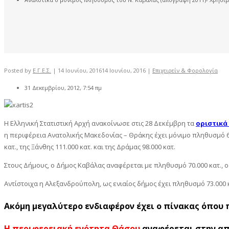
Posted by
Ε.Γ.Ε.Σ.
|
14 Ιουνίου, 2016
14 Ιουνίου, 2016
|
Επιχειρείν & Φορολογία
31 Δεκεμβρίου, 2012, 7:54 πμ
Η Ελληνική Στατιστική Αρχή ανακοίνωσε στις 28 Δεκέμβρη τα
οριστικά
η περιφέρεια Ανατολικής Μακεδονίας – Θράκης έχει μόνιμο πληθυσμό 60
κατ., της Ξάνθης 111.000 κατ. και της Δράμας 98.000 κατ.
Στους Δήμους, ο Δήμος Καβάλας αναφέρεται με πληθυσμό 70.000 κατ., ο 
Αντίστοιχα η Αλεξανδρούπολη, ως ενιαίος δήμος έχει πληθυσμό 73.000 κατ
Ακόμη μεγαλύτερο ενδιαφέρον έχει ο πίνακας όπου 
Η περιφερειακή ενότητα Θάσου
αναφέρεται στην απο