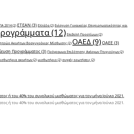
ΕΤΕΑΝ
(3)
ΠΑ 2014
(2)
Ελλάδα
(2)
Ενίσχυση Γυναικείας Επιχειρηματικότητας και
Προγράμματα
(12)
Επιβολή Προστίμων
(2)
ΟΑΕΔ
(9)
ΟΑΕΕ
(3)
ητρώο Ακινήτων Βραχυχρόνιας Μίσθωσης
(2)
ευση Προγράμματος
(3)
Πρόγραμμα Επιδότησης Ανέργων Πτυχιούχων
(2)
ισθωτήρια ακινήτων
(2)
μισθωτήριο
(2)
συχνές ερωτήσεις
(2)
ς ή του 40% του συνολικού μισθώματος για τον μήνα Ιούνιο 2021.
ος ή του 40% του συνολικού μισθώματος για τον μήνα Ιούνιο 2021.