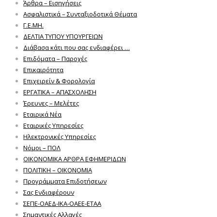
Άρθρα – Εισηγήσεις
Ασφαλιστικά – Συνταξιοδοτικά Θέματα
Γ.Ε.ΜΗ.
ΔΕΛΤΙΑ ΤΥΠΟΥ ΥΠΟΥΡΓΕΙΩΝ
Διάβασα κάτι που σας ενδιαφέρει …
Επιδόματα – Παροχές
Επικαιρότητα
Επιχειρείν & Φορολογία
ΕΡΓΑΤΙΚΑ – ΑΠΑΣΧΟΛΗΣΗ
Έρευνες – Μελέτες
Εταιρικά Νέα
Εταιρικές Υπηρεσίες
Ηλεκτρονικές Υπηρεσίες
Νόμοι – ΠΟΛ
ΟΙΚΟΝΟΜΙΚΑ ΑΡΘΡΑ ΕΦΗΜΕΡΙΔΩΝ
ΠΟΛΙΤΙΚΗ – ΟΙΚΟΝΟΜΙΑ
Προγράμματα Επιδοτήσεων
Σας Ενδιαφέρουν
ΣΕΠΕ-ΟΑΕΔ-ΙΚΑ-ΟΑΕΕ-ΕΤΑΑ
Σημαντικές Αλλαγές