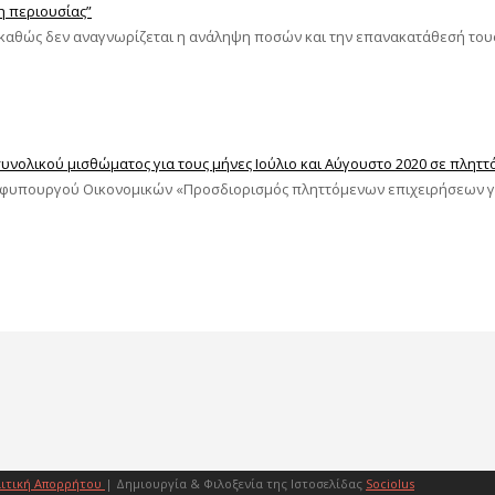
η περιουσίας”
 καθώς δεν αναγνωρίζεται η ανάληψη ποσών και την επανακατάθεσή τους 
νολικού μισθώματος για τους μήνες Ιούλιο και Αύγουστο 2020 σε πληττό
ου Υφυπουργού Οικονομικών «Προσδιορισμός πληττόμενων επιχειρήσεων 
ιτική Απορρήτου
| Δημιουργία & Φιλοξενία της Ιστοσελίδας
Sociolus