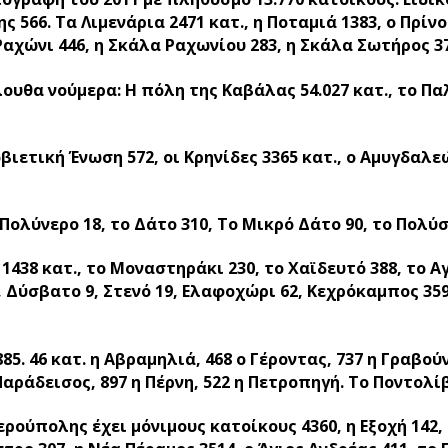
ς 566. Τα Λιμενάρια 2471 κατ., η Ποταμιά 1383, ο Πρίνο
 Ραχώνι 446, η Σκάλα Ραχωνίου 283, η Σκάλα Σωτήρος 
υθα νούμερα: Η πόλη της Καβάλας 54.027 κατ., το Παλη
ιετική Ένωση 572, οι Κρηνίδες 3365 κατ., ο Αμυγδαλεών
 Πολύνερο 18, το Δάτο 310, Το Μικρό Δάτο 90, το Πολύσ
1438 κατ., το Μοναστηράκι 230, το Χαϊδευτό 388, το Α
, Δύσβατο 9, Στενό 19, Ελαφοχώρι 62, Κεχρόκαμπος 359
 46 κατ. η Αβραμηλιά, 468 ο Γέροντας, 737 η Γραβούνα
 Παράδεισος, 897 η Πέρνη, 522 η Πετροπηγή. Το Ποντολί
ερούπολης έχει μόνιμους κατοίκους 4360, η Εξοχή 142,