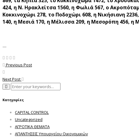
869, τα Κηπιά 325, το Κοκκινόχωμα 1472, το Χρυσόκασ
424, η Ν. Ηρακλείτσα 1560, η Φωλιά 567, ο Ακροπόταμ
Κοκκινοχώρι 278, το Ποδοχώρι 608, η Νικήσιανη 2236
140, η Μεσιά 170, η Μέλισσα 209, η Μεσορόπη 456, η
—
Previous Post
Next Post
Κατηγορίες
CAPITAL CONTROL
Uncategorized
ΑΓΡΟΤΙΚΑ ΘΕΜΑΤΑ
ΑΠΑΝΤΗΣΕΙΣ Υπουργείου Οικονομικών