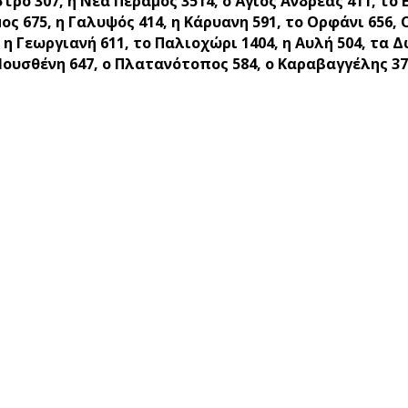
τρο 307, η Νέα Πέραμος 3514, ο Άγιος Ανδρέας 411, το
ος 675, η Γαλυψός 414, η Κάρυανη 591, το Ορφάνι 656,
, η Γεωργιανή 611, το Παλιοχώρι 1404, η Αυλή 504, τα
 Μουσθένη 647, ο Πλατανότοπος 584, ο Καραβαγγέλης 37