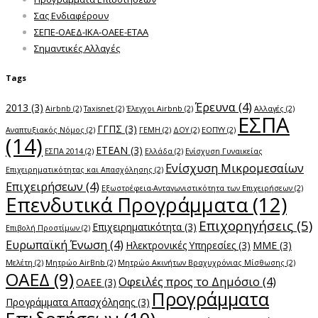
Σας Ενδιαφέρουν
ΣΕΠΕ-ΟΑΕΔ-ΙΚΑ-ΟΑΕΕ-ΕΤΑΑ
Σημαντικές Αλλαγές
Tags
Έρευνα
(4)
2013
(3)
Airbnb
(2)
Taxisnet
(2)
Έλεγχοι Airbnb
(2)
Αλλαγές
(2)
ΕΣΠΑ
ΓΓΠΣ
(3)
Αναπτυξιακός Νόμος
(2)
ΓΕΜΗ
(2)
ΔΟΥ
(2)
ΕΟΠΥΥ
(2)
(14)
ΕΤΕΑΝ
(3)
ΕΣΠΑ 2014
(2)
Ελλάδα
(2)
Ενίσχυση Γυναικείας
Ενίσχυση Μικρομεσαίων
Επιχειρηματικότητας και Απασχόλησης
(2)
Επιχειρήσεων
(4)
Εξωστρέφεια-Ανταγωνιστικότητα των Επιχειρήσεων
(2)
Επενδυτικά Προγράμματα
(12)
Επιχορηγήσεις
(5)
Επιχειρηματικότητα
(3)
Επιβολή Προστίμων
(2)
Ευρωπαϊκή Ένωση
(4)
Ηλεκτρονικές Υπηρεσίες
(3)
ΜΜΕ
(3)
Μελέτη
(2)
Μητρώο AirBnb
(2)
Μητρώο Ακινήτων Βραχυχρόνιας Μίσθωσης
(2)
ΟΑΕΔ
(9)
Οφειλές προς το Δημόσιο
(4)
ΟΑΕΕ
(3)
Προγράμματα
Προγράμματα Απασχόλησης
(3)