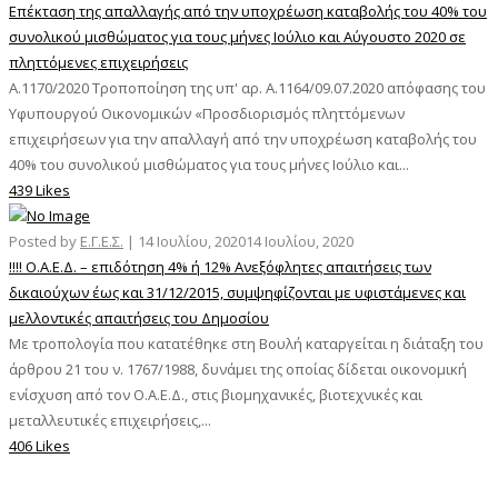
Επέκταση της απαλλαγής από την υποχρέωση καταβολής του 40% του
συνολικού μισθώματος για τους μήνες Ιούλιο και Αύγουστο 2020 σε
πληττόμενες επιχειρήσεις
Α.1170/2020 Τροποποίηση της υπ' αρ. Α.1164/09.07.2020 απόφασης του
Υφυπουργού Οικονομικών «Προσδιορισμός πληττόμενων
επιχειρήσεων για την απαλλαγή από την υποχρέωση καταβολής του
40% του συνολικού μισθώματος για τους μήνες Ιούλιο και...
439 Likes
Posted by
Ε.Γ.Ε.Σ.
|
14 Ιουλίου, 2020
14 Ιουλίου, 2020
!!!! Ο.Α.Ε.Δ. – επιδότηση 4% ή 12% Ανεξόφλητες απαιτήσεις των
δικαιούχων έως και 31/12/2015, συμψηφίζονται με υφιστάμενες και
μελλοντικές απαιτήσεις του Δημοσίου
Με τροπολογία που κατατέθηκε στη Βουλή καταργείται η διάταξη του
άρθρου 21 του ν. 1767/1988, δυνάμει της οποίας δίδεται οικονομική
ενίσχυση από τον Ο.Α.Ε.Δ., στις βιομηχανικές, βιοτεχνικές και
μεταλλευτικές επιχειρήσεις,...
406 Likes