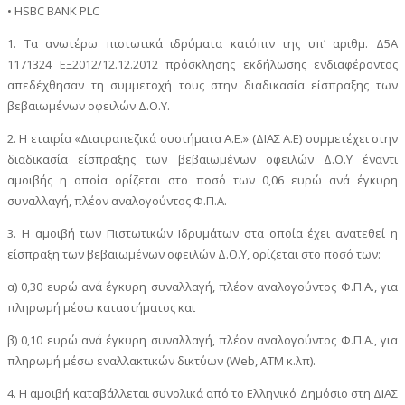
• HSBC BANK PLC
1. Τα ανωτέρω πιστωτικά ιδρύματα κατόπιν της υπ’ αριθμ. Δ5Α
1171324 ΕΞ2012/12.12.2012 πρόσκλησης εκδήλωσης ενδιαφέροντος
απεδέχθησαν τη συμμετοχή τους στην διαδικασία είσπραξης των
βεβαιωμένων οφειλών Δ.Ο.Υ.
2. Η εταιρία «Διατραπεζικά συστήματα Α.Ε.» (ΔΙΑΣ Α.Ε) συμμετέχει στην
διαδικασία είσπραξης των βεβαιωμένων οφειλών Δ.Ο.Υ έναντι
αμοιβής η οποία ορίζεται στο ποσό των 0,06 ευρώ ανά έγκυρη
συναλλαγή, πλέον αναλογούντος Φ.Π.Α.
3. Η αμοιβή των Πιστωτικών Ιδρυμάτων στα οποία έχει ανατεθεί η
είσπραξη των βεβαιωμένων οφειλών Δ.Ο.Υ, ορίζεται στο ποσό των:
α) 0,30 ευρώ ανά έγκυρη συναλλαγή, πλέον αναλογούντος Φ.Π.Α., για
πληρωμή μέσω καταστήματος και
β) 0,10 ευρώ ανά έγκυρη συναλλαγή, πλέον αναλογούντος Φ.Π.Α., για
πληρωμή μέσω εναλλακτικών δικτύων (Web, ATM κ.λπ).
4. Η αμοιβή καταβάλλεται συνολικά από το Ελληνικό Δημόσιο στη ΔΙΑΣ