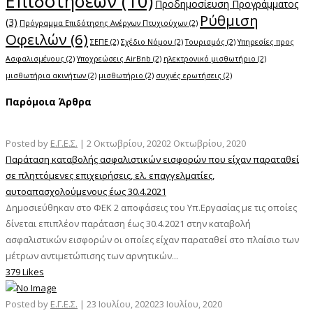
Επιδοτήσεων
(10)
Προδημοσίευση Προγράμματος
Ρύθμιση
(3)
Πρόγραμμα Επιδότησης Ανέργων Πτυχιούχων
(2)
Οφειλών
(6)
ΣΕΠΕ
(2)
Σχέδιο Νόμου
(2)
Τουρισμός
(2)
Υπηρεσίες προς
Ασφαλισμένους
(2)
Υποχρεώσεις AirBnb
(2)
ηλεκτρονικό μισθωτήριο
(2)
μισθωτήρια ακινήτων
(2)
μισθωτήριο
(2)
συχνές ερωτήσεις
(2)
Παρόμοια Άρθρα
Posted by
Ε.Γ.Ε.Σ.
|
2 Οκτωβρίου, 2020
2 Οκτωβρίου, 2020
Παράταση καταβολής ασφαλιστικών εισφορών που είχαν παραταθεί
σε πληττόμενες επιχειρήσεις, ελ. επαγγελματίες,
αυτοαπασχολούμενους έως 30.4.2021
Δημοσιεύθηκαν στο ΦΕΚ 2 αποφάσεις του Υπ.Εργασίας με τις οποίες
δίνεται επιπλέον παράταση έως 30.4.2021 στην καταβολή
ασφαλιστικών εισφορών οι οποίες είχαν παραταθεί στο πλαίσιο των
μέτρων αντιμετώπισης των αρνητικών...
379 Likes
Posted by
Ε.Γ.Ε.Σ.
|
23 Ιουλίου, 2020
23 Ιουλίου, 2020