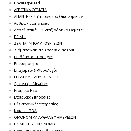
Uncategorized
ΑΓΡΟΤΙΚΑ ΘΕΜΑΤΑ
ΑΠΑΝΤΗΣΕΙΣ Υπουργείου Οικονομικών
Άρθρα – Εισηγήσεις
Ασφαλιστικά – Συνταξιοδοτικά Θέματα
Γ.Ε.ΜΗ.
ΔΕΛΤΙΑ ΤΥΠΟΥ ΥΠΟΥΡΓΕΙΩΝ
Διάβασα κάτι που σας ενδιαφέρει …
Επιδόματα – Παροχές
Επικαιρότητα
Επιχειρείν & Φορολογία
ΕΡΓΑΤΙΚΑ – ΑΠΑΣΧΟΛΗΣΗ
Έρευνες – Μελέτες
Εταιρικά Νέα
Εταιρικές Υπηρεσίες
Ηλεκτρονικές Υπηρεσίες
Νόμοι – ΠΟΛ
ΟΙΚΟΝΟΜΙΚΑ ΑΡΘΡΑ ΕΦΗΜΕΡΙΔΩΝ
ΠΟΛΙΤΙΚΗ – ΟΙΚΟΝΟΜΙΑ
Προγράμματα Επιδοτήσεων