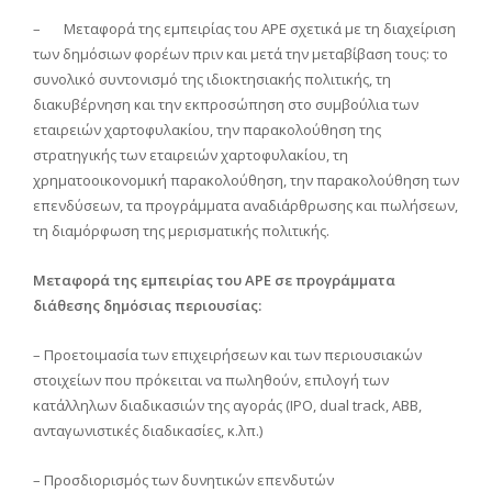
– Μεταφορά της εμπειρίας του ΑPE σχετικά με τη διαχείριση
των δημόσιων φορέων πριν και μετά την μεταβίβαση τους: το
συνολικό συντονισμό της ιδιοκτησιακής πολιτικής, τη
διακυβέρνηση και την εκπροσώπηση στο συμβούλια των
εταιρειών χαρτοφυλακίου, την παρακολούθηση της
στρατηγικής των εταιρειών χαρτοφυλακίου, τη
χρηματοοικονομική παρακολούθηση, την παρακολούθηση των
επενδύσεων, τα προγράμματα αναδιάρθρωσης και πωλήσεων,
τη διαμόρφωση της μερισματικής πολιτικής.
Μεταφορά της εμπειρίας του ΑΡΕ σε προγράμματα
διάθεσης δημόσιας περιουσίας:
– Προετοιμασία των επιχειρήσεων και των περιουσιακών
στοιχείων που πρόκειται να πωληθούν, επιλογή των
κατάλληλων διαδικασιών της αγοράς (IPO, dual track, ABB,
ανταγωνιστικές διαδικασίες, κ.λπ.)
– Προσδιορισμός των δυνητικών επενδυτών