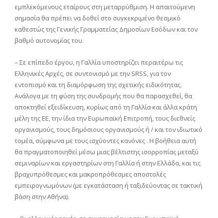
εμπλεκόμενους εταίρους στη μεταρρύθμιση. Η απαιτούμενη
σημασία θα πρέπει να δοθεί στο συγκεκριμένο θεσμικό
καθεστώς της Γενικής Γραμματείας Δημοσίων Εσόδων και τον
βαθμό αυτονομίας του.
– Σε επίπεδο έργου, η Γαλλία υποστηρίζει περαιτέρω τις
Ελληνικές Αρχές, σε συντονισμό με την SRSS, για τον
εντοπισμό και τη διαμόρφωση της σχετικής ειδικότητας.
Ανάλογα με τη φύση της συνδρομής που θα παρασχεθεί, θα
αποκτηθεί εξειδίκευση, κυρίως από τη Γαλλία και άλλα κράτη
μέλη της ΕΕ, την ίδια την Ευρωπαϊκή Επιτροπή, τους διεθνείς
οργανισμούς, τους δημόσιους οργανισμούς ή / και τον ιδιωτικό
τομέα, σύμφωνα με τους ισχύοντες κανόνες . Η βοήθεια αυτή
θα πραγματοποιηθεί μέσω μιας βέλτιστης ισορροπίας μεταξύ
σεμιναρίων και εργαστηρίων στη Γαλλία ή στην Ελλάδα, και τις
βραχυπρόθεσμες και μακροπρόθεσμες αποστολές
εμπειρογνωμόνων (με εγκατάσταση ή ταξιδεύοντας σε τακτική
βάση στην Αθήνα).