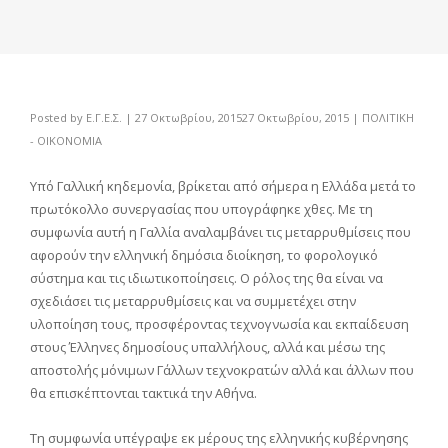
Posted by
Ε.Γ.Ε.Σ.
|
27 Οκτωβρίου, 2015
27 Οκτωβρίου, 2015
|
ΠΟΛΙΤΙΚΗ
- ΟΙΚΟΝΟΜΙΑ
Υπό Γαλλική κηδεμονία, βρίκεται από σήμερα η Ελλάδα μετά το
πρωτόκολλο συνεργασίας που υπογράφηκε χθες. Με τη
συμφωνία αυτή η Γαλλία αναλαμβάνει τις μεταρρυθμίσεις που
αφορούν την ελληνική δημόσια διοίκηση, το φορολογικό
σύστημα και τις ιδιωτικοποίησεις. Ο ρόλος της θα είναι να
σχεδιάσει τις μεταρρυθμίσεις και να συμμετέχει στην
υλοποίηση τους, προσφέροντας τεχνογνωσία και εκπαίδευση
στους Έλληνες δημοσίους υπαλλήλους, αλλά και μέσω της
αποστολής μόνιμων Γάλλων τεχνοκρατών αλλά και άλλων που
θα επισκέπτονται τακτικά την Αθήνα.
Τη συμφωνία υπέγραψε εκ μέρους της ελληνικής κυβέρνησης