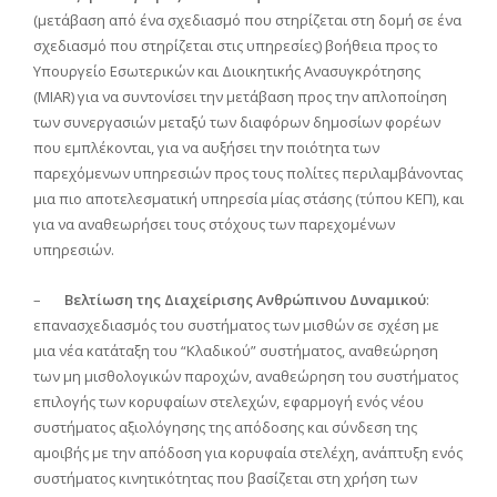
(μετάβαση από ένα σχεδιασμό που στηρίζεται στη δομή σε ένα
σχεδιασμό που στηρίζεται στις υπηρεσίες) βοήθεια προς το
Υπουργείο Εσωτερικών και Διοικητικής Ανασυγκρότησης
(MIAR) για να συντονίσει την μετάβαση προς την απλοποίηση
των συνεργασιών μεταξύ των διαφόρων δημοσίων φορέων
που εμπλέκονται, για να αυξήσει την ποιότητα των
παρεχόμενων υπηρεσιών προς τους πολίτες περιλαμβάνοντας
μια πιο αποτελεσματική υπηρεσία μίας στάσης (τύπου ΚΕΠ), και
για να αναθεωρήσει τους στόχους των παρεχομένων
υπηρεσιών.
–
Βελτίωση της Διαχείρισης Ανθρώπινου Δυναμικού
:
επανασχεδιασμός του συστήματος των μισθών σε σχέση με
μια νέα κατάταξη του “Κλαδικού” συστήματος, αναθεώρηση
των μη μισθολογικών παροχών, αναθεώρηση του συστήματος
επιλογής των κορυφαίων στελεχών, εφαρμογή ενός νέου
συστήματος αξιολόγησης της απόδοσης και σύνδεση της
αμοιβής με την απόδοση για κορυφαία στελέχη, ανάπτυξη ενός
συστήματος κινητικότητας που βασίζεται στη χρήση των