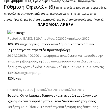
Προγράμματος
(3)
Πρόγραμμα Επιδότησης Ανέργων Πτυχιούχων
(2)
Ρύθμιση Οφειλών
(6)
ΣΕΠΕ
(2)
Σχέδιο Νόμου
(2)
Τουρισμός
(2)
Υπηρεσίες προς Ασφαλισμένους
(2)
Υποχρεώσεις AirBnb
(2)
ηλεκτρονικό
μισθωτήριο
(2)
μισθωτήρια ακινήτων
(2)
μισθωτήριο
(2)
συχνές ερωτήσεις
(2)
ΠΑΡΌΜΟΙΑ ΆΡΘΡΑ
Posted by
Ε.Γ.Ε.Σ.
|
29 Απριλίου, 2020
29 Απριλίου, 2020
100.000 επιχειρήσεις μπορούν να λάβουν κρατικό δάνειο
(αφορά την “επιστρεπτέα προκαταβολή”)
29.04.2020 Σε 100.000 επιχειρήσεις αναμένεται να πιστωθεί την
επόμενη εβδομάδα, εφόσον συναινέσουν και οι ίδιες με τους
όρους, το κρατικό δάνειο συνολικού ύψους 1 δισ. ευρώ. Από τις
139.000 επιχειρήσεις...
120 Likes
Posted by
Ε.Γ.Ε.Σ.
|
12 Ιουλίου, 2017
12 Ιουλίου, 2017
Εφορία: ΚΑΙ οι Ιατρικές δαπάνες και η αγορά φαρμάκων στο
«χτίσιμο» του αφορολόγητου μέσω “πλαστικού” χρήματος
Τετάρτη 12 Ιουλίου 2017 Μετά την κατάργηση της έκπτωσης