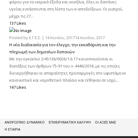
φόρου για τα ιατρικά έξοδα και νοσήλια, όλες οι δαπάνες
υγείας εντάσσονται στη λίστα των e-αποδείξεων. Οι γιατροί,
μέχρι τις 27...
137 Likes
Posted by
Ε.Γ.Ε.Σ.
|
14 Ιουνίου, 2017
14 Ιουνίου, 2017
Η νέα διαδικασία για τον έλεγχο, την εκκαθάριση και την
πληρωμή των δημοσίων δαπανών
Με την εγκύκλιο 2/45136/0026/1.6.17 κοινοποιούνται οι
διατάξεις των άρθρων 75-91 του ν. 4446/2016, με τις οποίες
διενεργήθηκαν οι απαραίτητες προσαρμογές στο υφιστάμενο
κανονιστικό και νομοθετικό πλαίσιο και τέθηκαν σε ισχύ,...
147 Likes
ΑΝΘΡΩΠΙΝΟ ΔΥΝΑΜΙΚΟ
ΕΠΙΧΕΙΡΗΜΑΤΙΚΗ ΚΑΛΥΨΗ
ΟΙ ΑΞΙΕΣ ΜΑΣ
Η ΕΤΑΙΡΙΑ