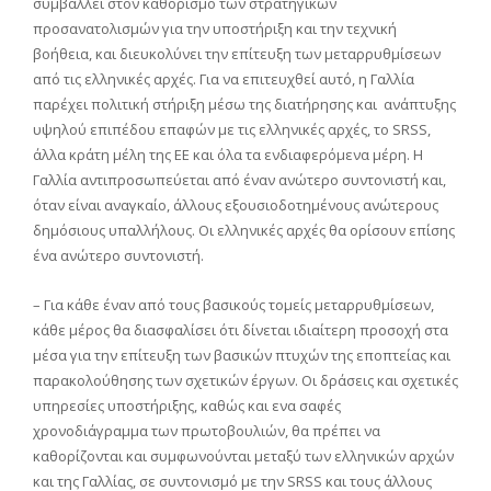
συμβάλλει στον καθορισμό των στρατηγικών
προσανατολισμών για την υποστήριξη και την τεχνική
βοήθεια, και διευκολύνει την επίτευξη των μεταρρυθμίσεων
από τις ελληνικές αρχές. Για να επιτευχθεί αυτό, η Γαλλία
παρέχει πολιτική στήριξη μέσω της διατήρησης και ανάπτυξης
υψηλού επιπέδου επαφών με τις ελληνικές αρχές, το SRSS,
άλλα κράτη μέλη της ΕΕ και όλα τα ενδιαφερόμενα μέρη. Η
Γαλλία αντιπροσωπεύεται από έναν ανώτερο συντονιστή και,
όταν είναι αναγκαίο, άλλους εξουσιοδοτημένους ανώτερους
δημόσιους υπαλλήλους. Οι ελληνικές αρχές θα ορίσουν επίσης
ένα ανώτερο συντονιστή.
– Για κάθε έναν από τους βασικούς τομείς μεταρρυθμίσεων,
κάθε μέρος θα διασφαλίσει ότι δίνεται ιδιαίτερη προσοχή στα
μέσα για την επίτευξη των βασικών πτυχών της εποπτείας και
παρακολούθησης των σχετικών έργων. Οι δράσεις και σχετικές
υπηρεσίες υποστήριξης, καθώς και ενα σαφές
χρονοδιάγραμμα των πρωτοβουλιών, θα πρέπει να
καθορίζονται και συμφωνούνται μεταξύ των ελληνικών αρχών
και της Γαλλίας, σε συντονισμό με την SRSS και τους άλλους