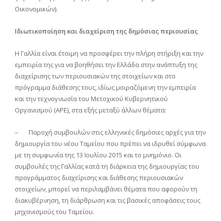
Οικονομικών).
Ιδιωτικοποίηση και διαχείριση της δημόσιας περιουσίας
Η Γαλλία είναι έτοιμη να προσφέρει την πλήρη στήριξη και την
εμπειρία της για να βοηθήσει την Ελλάδα στην ανάπτυξη της
διαχείρισης των περιουσιακών της στοιχείων και στο
πρόγραμμα διάθεσης τους, ιδίως μοιραζόμενη την εμπειρία
και την τεχνογνωσία του Μετοχικού Κυβερνητικού
Οργανισμού (APE), στα εξής μεταξύ άλλων θέματα:
– Παροχή συμβουλών στις ελληνικές δημόσιες αρχές για την
δημιουργία του νέου Ταμείου που πρέπει να ιδρυθεί σύμφωνα
με τη συμφωνία της 13 Ιουλίου 2015 και το μνημόνιο. Οι
συμβουλές της Γαλλίας κατά τη διάρκεια της δημιουργίας του
προγράμματος διαχείρισης και διάθεσης περιουσιακών
στοιχείων, μπορεί να περιλαμβάνει θέματα που αφορούν τη
διακυβέρνηση, τη διάρθρωση και τις βασικές αποφάσεις τους
μηχανισμούς του Ταμείου.