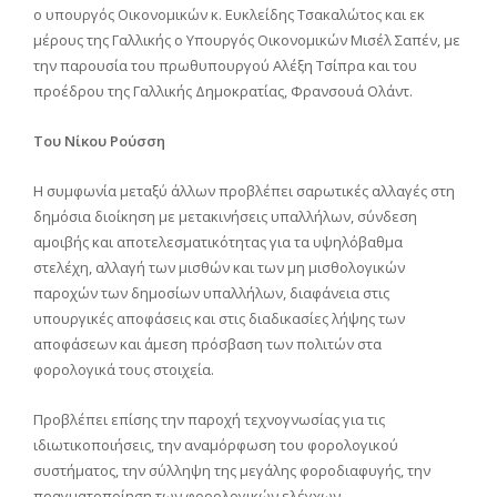
ο υπουργός Οικονομικών κ. Ευκλείδης Τσακαλώτος και εκ
μέρους της Γαλλικής ο Υπουργός Οικονομικών Μισέλ Σαπέν, με
την παρουσία του πρωθυπουργού Αλέξη Τσίπρα και του
προέδρου της Γαλλικής Δημοκρατίας, Φρανσουά Ολάντ.
Του Νίκου Ρούσση
Η συμφωνία μεταξύ άλλων προβλέπει σαρωτικές αλλαγές στη
δημόσια διοίκηση με μετακινήσεις υπαλλήλων, σύνδεση
αμοιβής και αποτελεσματικότητας για τα υψηλόβαθμα
στελέχη, αλλαγή των μισθών και των μη μισθολογικών
παροχών των δημοσίων υπαλλήλων, διαφάνεια στις
υπουργικές αποφάσεις και στις διαδικασίες λήψης των
αποφάσεων και άμεση πρόσβαση των πολιτών στα
φορολογικά τους στοιχεία.
Προβλέπει επίσης την παροχή τεχνογνωσίας για τις
ιδιωτικοποιήσεις, την αναμόρφωση του φορολογικού
συστήματος, την σύλληψη της μεγάλης φοροδιαφυγής, την
πραγματοποίηση των φορολογικών ελέγχων.