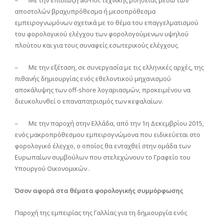
αποστολών βραχυπρόθεσμα ή μεσοπρόθεσμα
εμπειρογνωμόνων σχετικά με το θέμα του επαγγελματισμού
του φορολογικού ελέγχου των φορολογούμενων υψηλού
πλούτου και για τους συναφείς εσωτερικούς ελέγχους.
– Με την εξέταση, σε συνεργασία με τις ελληνικές αρχές, της
πιθανής δημιουργίας ενός εθελοντικού μηχανισμού
αποκάλυψης των off-shore λογαριασμών, προκειμένου να
διευκολυνθεί ο επαναπατρισμός των κεφαλαίων.
– Με την παροχή στην Ελλάδα, από την 1η Δεκεμβρίου 2015,
ενός μακροπρόθεσμου εμπειρογνώμονα που ειδικεύεται στο
φορολογικό έλεγχο, ο οποίος θα ενταχθεί στην ομάδα των
Ευρωπαίων συμβούλων που στελεχώνουν το Γραφείο του
Υπουργού Οικονομικών .
Όσον αφορά στα θέματα φορολογικής συμμόρφωσης
Παροχή της εμπειρίας της Γαλλίας για τη δημιουργία ενός