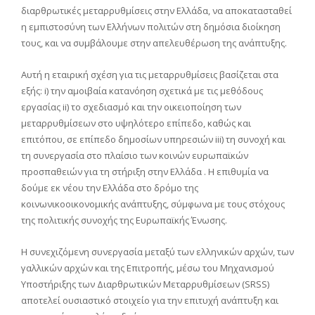
διαρθρωτικές μεταρρυθμίσεις στην Ελλάδα, να αποκατασταθεί
η εμπιστοσύνη των Ελλήνων πολιτών στη δημόσια διοίκηση
τους, και να συμβάλουμε στην απελευθέρωση της ανάπτυξης.
Αυτή η εταιρική σχέση για τις μεταρρυθμίσεις βασίζεται στα
εξής: i) την αμοιβαία κατανόηση σχετικά με τις μεθόδους
εργασίας ii) το σχεδιασμό και την οικειοποίηση των
μεταρρυθμίσεων στο υψηλότερο επίπεδο, καθώς και
επιτόπου, σε επίπεδο δημοσίων υπηρεσιών iii) τη συνοχή και
τη συνεργασία στο πλαίσιο των κοινών ευρωπαϊκών
προσπαθειών για τη στήριξη στην Ελλάδα . Η επιθυμία να
δούμε εκ νέου την Ελλάδα στο δρόμο της
κοινωνικοοικονομικής ανάπτυξης, σύμφωνα με τους στόχους
της πολιτικής συνοχής της Ευρωπαϊκής Ένωσης.
Η συνεχιζόμενη συνεργασία μεταξύ των ελληνικών αρχών, των
γαλλικών αρχών και της Επιτροπής, μέσω του Μηχανισμού
Υποστήριξης των Διαρθρωτικών Μεταρρυθμίσεων (SRSS)
αποτελεί ουσιαστικό στοιχείο για την επιτυχή ανάπτυξη και