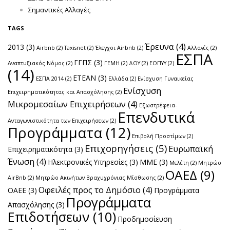
Σημαντικές Αλλαγές
TAGS
Έρευνα
(4)
2013
(3)
Airbnb
(2)
Taxisnet
(2)
Έλεγχοι Airbnb
(2)
Αλλαγές
(2)
ΕΣΠΑ
ΓΓΠΣ
(3)
Αναπτυξιακός Νόμος
(2)
ΓΕΜΗ
(2)
ΔΟΥ
(2)
ΕΟΠΥΥ
(2)
(14)
ΕΤΕΑΝ
(3)
ΕΣΠΑ 2014
(2)
Ελλάδα
(2)
Ενίσχυση Γυναικείας
Ενίσχυση
Επιχειρηματικότητας και Απασχόλησης
(2)
Μικρομεσαίων Επιχειρήσεων
(4)
Εξωστρέφεια-
Επενδυτικά
Ανταγωνιστικότητα των Επιχειρήσεων
(2)
Προγράμματα
(12)
Επιβολή Προστίμων
(2)
Επιχορηγήσεις
(5)
Ευρωπαϊκή
Επιχειρηματικότητα
(3)
Ένωση
(4)
Ηλεκτρονικές Υπηρεσίες
(3)
ΜΜΕ
(3)
Μελέτη
(2)
Μητρώο
ΟΑΕΔ
(9)
AirBnb
(2)
Μητρώο Ακινήτων Βραχυχρόνιας Μίσθωσης
(2)
Οφειλές προς το Δημόσιο
(4)
ΟΑΕΕ
(3)
Προγράμματα
Προγράμματα
Απασχόλησης
(3)
Επιδοτήσεων
(10)
Προδημοσίευση