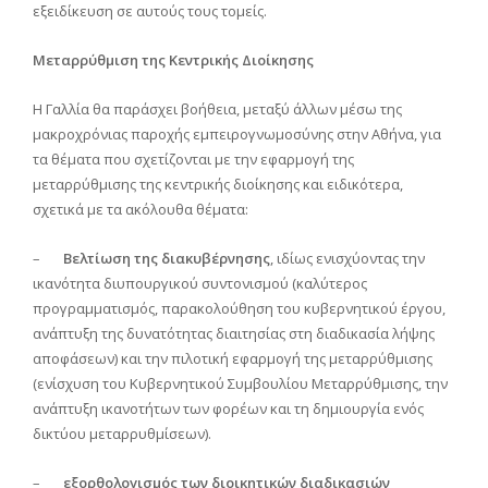
εξειδίκευση σε αυτούς τους τομείς.
Μεταρρύθμιση της Κεντρικής Διοίκησης
Η Γαλλία θα παράσχει βοήθεια, μεταξύ άλλων μέσω της
μακροχρόνιας παροχής εμπειρογνωμοσύνης στην Αθήνα, για
τα θέματα που σχετίζονται με την εφαρμογή της
μεταρρύθμισης της κεντρικής διοίκησης και ειδικότερα,
σχετικά με τα ακόλουθα θέματα:
–
Βελτίωση της διακυβέρνησης
, ιδίως ενισχύοντας την
ικανότητα διυπουργικού συντονισμού (καλύτερος
προγραμματισμός, παρακολούθηση του κυβερνητικού έργου,
ανάπτυξη της δυνατότητας διαιτησίας στη διαδικασία λήψης
αποφάσεων) και την πιλοτική εφαρμογή της μεταρρύθμισης
(ενίσχυση του Κυβερνητικού Συμβουλίου Μεταρρύθμισης, την
ανάπτυξη ικανοτήτων των φορέων και τη δημιουργία ενός
δικτύου μεταρρυθμίσεων).
–
εξορθολογισμός των διοικητικών διαδικασιών