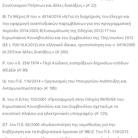
Συντονισμού Πτήσεων και άλλες διατάξεις.» (Α’ 22)
ΙΒ. Το Μέρος ΙΙΙ του ν. 4314/2014 «Α) Για τη διαχείριση, τον έλεγχο και
την εφαρμογή αναπτυξιακών παρεμβάσεων για την προγραμματική
περίοδο 2014-2020, Β) Ενσωμάτωση της Οδηγίας 2012/17 του
Ευρωπαϊκού Κοινοβουλίου και του Συμβουλίου της 13ης Ιουνίου 2012
(ΕΕ L 156/16.6.2012) στο ελληνικό δίκαιο, τροποποίηση του ν. 3419/2005
(Α 297) και άλλες διατάξεις.» (Α’ 265)
ΙΓ. του ν.δ. 356/1974 « Περί Κώδικος εισπράξεων δημοσίων εσόδων
(ΚΕΔΕ)» (Α’ 90)
ΙΔ. του Π.δ. 116/2014 « Οργανισμός του Υπουργείου Ανάπτυξης και
Ανταγωνιστικότητας» (Α’ 185)
ΙΕ. του π.δ/τος 150/2001 «Προσαρμογή στην Οδηγία 99/93/ΕΚ του
Ευρωπαϊκού Κοινοβουλίου και του Συμβουλίου σχετικά με το
κοινοτικό πλαίσιο για ηλεκτρονικές υπογραφές» (Α’ 125).
ΙΣΤ. του Π.δ. 63/2005 «Κωδικοποίηση της νομοθεσίας για την
Κυβέρνηση και τα Κυβερνητικά όργανα» (Α’ 98) ΙΖ. Του Π.δ. 119/2013