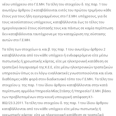
νέου υπόχρεου στο Γ.Ε.ΜΗ. Τα τέλη του στοιχείου δ. της παρ. 1 του
ανωτέρω άρθρου 2 καταβάλλονται εντός του πρώτου τριμήνου κάθε
έτους για τους ήδη εγγεγραμμένους στο Γ.Ε.ΜΗ. υπόχρεους, για δε
τους νεοσύστατους υπόχρεους, καταβάλλονται έως το τέλος του
ημερολογιακού έτους σύστασής τους και πάντως σε καμία περίπτωση
δεν καταβάλλονται ταυτόχρονα με την καταχώριση της σύστασης
αυτών στο Γ.Ε.ΜΗ.
Τα τέλη των στοιχείων α. και β. της παρ. 1 του ανωτέρω άρθρου 2
καταβάλλονται από τον κάθε υπόχρεο ή ενδιαφερόμενο είτε μέσω
πιστωτικής ή χρεωστικής κάρτας, είτε με ηλεκτρονική κατάθεση σε
τραπεζικό λογαριασμό της Κ.Ε.Ε, είτε μέσω ηλεκτρονικών τραπεζικών
υπηρεσιών όπως οι εν λόγω εναλλακτικές γνωστοποιούνται και είναι
διαθέσιμες κάθε φορά στον διαδικτυακό τόπο του Γ.Ε.ΜΗ.. Τα τέλη του
στοιχείου γ. της παρ. 1 του ίδιου άρθρου καταβάλλονται στην κατά
περίπτωση αρμόδια Υπηρεσία Μίας Στάσης ή Υπηρεσία Γ.Ε.ΜΗ. βάσει
των προβλεπομένων στην κοινή υπουργική απόφαση K1-
802/23.3.2011. Τα τέλη του στοιχείου δ. της παρ. 1 του ίδιου άρθρου
καταβάλλονται από τον κάθε υπόχρεο είτε μέσω πιστωτικής ή
χρεωστικής κάρτας, είτε με ηλεκτρονική κατάθεση σε τραπεζικό