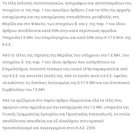
Τα τέλη έκδοσης πιστοποιητικών, αντιγράφων και αποσπασμάτων του
στοιχείου α. της παρ. 1 του ανωτέρω άρθρου 2 και τα τέλη της αρχικής
καταχώρισης και της καταχώρισης οποιαδήποτε μεταβολής στη
Μερίδα και στο Φάκελο, των στοιχείων β. και γ. της παρ. 1 του ίδιου
άρθρου αποδίδονται κατά 50% στην κατά περίπτωση αρμόδια
Υπηρεσία Γ.Ε.ΜΗ. του Επιμελητηρίου και κατά 50% στην Κ.Υ.Γ.Ε.Μ.Η. της
Κ.Ε.Ε..
Από το τέλος της τήρησης της Μερίδας του υπόχρεου στο Γ.Ε.ΜΗ., του
στοιχείου δ. της παρ. 1 του ίδιου άρθρου που εισπράττουν τα
Επιμελητήρια, ποσοστό τέσσερα τοις εκατό (4 %) παρακρατείται από
την Κ.Ε.Ε. και αποτελεί έσοδό της. Από το έσοδο αυτό η Κ.Ε.Ε. οφείλει
να καλύπτει τις δαπάνες λειτουργίας της Κ.Υ.Γ.Ε.ΜΗ και του Εποπτικού
Συμβουλίου του Γ.Ε.ΜΗ.
Από τα οριζόμενα στο παρόν άρθρο εξαιρούνται όλα τα τέλη που
αφορούν στην αρμόδια για την καταχώριση στο Γ.Ε.ΜΗ. υπηρεσία της
Γενικής Γραμματείας Εμπορίου και Προστασίας Καταναλωτή, τα οποία
αποδίδονται απευθείας και εξ ολοκλήρου στον κρατικό
προϋπολογισμό και συγκεκριμένα στον Κ.Α.Ε. 2339.