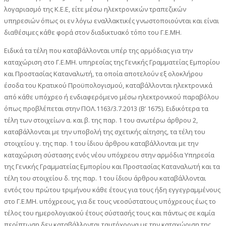
λογαριασμό της Κ.Ε.Ε, είτε μέσω ηλεκτρονικών τραπεζικών
υπηρεσιών όπως οι εν λόγω εναλλακτικές γνωστοποιούνται και είναι
διαθέσιμες κάθε φορά στον διαδικτυακό τόπο του Γ.Ε.ΜΗ.
Ειδικά τα τέλη που καταβάλλονται υπέρ της αρμόδιας για την
καταχώριση στο Γ.Ε.ΜΗ. υπηρεσίας της Γενικής Γραμματείας Εμπορίου
και Προστασίας Καταναλωτή, τα οποία αποτελούν εξ ολοκλήρου
έσοδα του Κρατικού Προϋπολογισμού, καταβάλλονται ηλεκτρονικά
από κάθε υπόχρεο ή ενδιαφερόμενο μέσω ηλεκτρονικού παραβόλου
όπως προβλέπεται στην ΠΟΛ.1163/3.7.2013 (Β’ 1675). Ειδικότερα τα
τέλη των στοιχείων α. και β. της παρ. 1 του ανωτέρω άρθρου 2,
καταβάλλονται με την υποβολή της σχετικής αίτησης, τα τέλη του
στοιχείου γ. της παρ. 1 του ίδιου άρθρου καταβάλλονται με την
καταχώριση σύστασης ενός νέου υπόχρεου στην αρμόδια Υπηρεσία
της Γενικής Γραμματείας Εμπορίου και Προστασίας Καταναλωτή και τα
τέλη του στοιχείου δ. της παρ. 1 του ίδιου άρθρου καταβάλλονται
εντός του πρώτου τριμήνου κάθε έτους για τους ήδη εγγεγραμμένους
στο Γ.Ε.ΜΗ. υπόχρεους, για δε τους νεοσύστατους υπόχρεους έως το
τέλος του ημερολογιακού έτους σύστασής τους και πάντως σε καμία
περίπτωση δεν καταβάλλονται ταυτόχρονα με την καταχώριση της