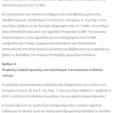
σύστασης αυτών στο Γ.Ε.ΜΗ..
Σε περίπτωση που κάποιος υπόχρεος δεν καταβάλλει μέσα στις
προβλεπόμενες προθεσμίες τα τέλη του στοιχείου δ. της παρ. 1 του
ανωτέρω άρθρου 2 και δεν έχει διαγραφεί από το Γ.Ε.ΜΗ., τα εν λόγω
τέλη αποστέλλονται από την αρμόδια Υπηρεσία Γ.Ε.ΜΗ. του οικείου
Επιμελητηρίου ή την αρμόδια για την καταχώριση στο Γ.Ε.ΜΗ.
υπηρεσία της Γενικής Γραμματείας Εμπορίου και Προστασίας
Καταναλωτή στη Φορολογική Διοίκηση για βεβαίωση και είσπραξη με
βάση τις διατάξεις του Κώδικα Είσπραξης Δημοσίων Εσόδων.
Άρθρο 4
Φορέας Συγκέντρωσης και κατανομή των ενιαίων ειδικών
τελών
Ως φορέας συγκέντρωσης συλλογής και διαχείρισης των τελών των
στοιχείων των α., β. και δ. της παρ. 1 του ανωτέρω άρθρου 2 ορίζεται η
Κ.Ε.Ε., η οποία στα πλαίσια του ρόλου της ως φορέα συγκέντρωσης:
α. Συγκεντρώνει σε τραπεζικό λογαριασμό της ο οποίος τηρείται
ειδικά για το σκοπό αυτό σε πιστωτικό ίδρυμα στην Ελλάδα το σύνολο