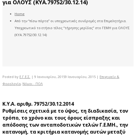
για ΟΛΟΥΣ (ΚΥΑ.79752/30.12.14)
Home
Από την “πίσω πόρτα” οι υποχρεωτικές συνδρομές στα Επιμελητήρια.
Υποχρεωτικό το ετήσιο τέλος “τήρησης μερίδας” στο ΓΕΜΗ για ΟΛΟΥΣ
(ΚΥΑ.79752/30.12.14)
Posted by
Ε.Γ.Ε.Σ.
|
9 Ιανουαρίου, 2015
9 Ιανουαρίου, 2015
|
Επιχειρείν &
Φορολογία
,
Νόμοι - ΠΟΛ
Κ.Υ.Α. αριθμ. 79752/30.12.2014
Ρυθμίσεις σχετικά με το ύψος, τη διαδικασία, τον
τρόπο, το χρόνο και τους όρους είσπραξης και
απόδοσης των ανταποδοτικών τελών Γ.Ε.ΜΗ., την
κατανομή, τα κριτήρια κατανομής αυτών μεταξύ