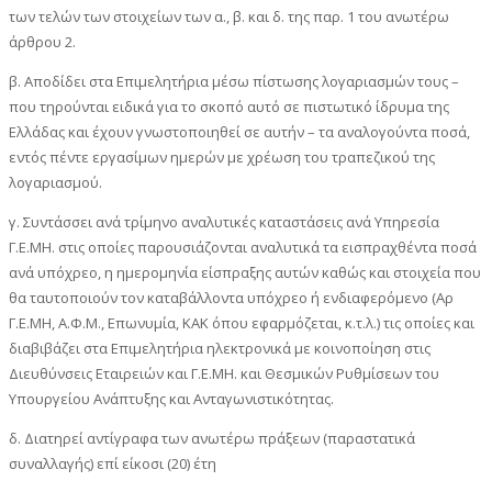
των τελών των στοιχείων των α., β. και δ. της παρ. 1 του ανωτέρω
άρθρου 2.
β. Αποδίδει στα Επιμελητήρια μέσω πίστωσης λογαριασμών τους –
που τηρούνται ειδικά για το σκοπό αυτό σε πιστωτικό ίδρυμα της
Ελλάδας και έχουν γνωστοποιηθεί σε αυτήν – τα αναλογούντα ποσά,
εντός πέντε εργασίμων ημερών με χρέωση του τραπεζικού της
λογαριασμού.
γ. Συντάσσει ανά τρίμηνο αναλυτικές καταστάσεις ανά Υπηρεσία
Γ.Ε.ΜΗ. στις οποίες παρουσιάζονται αναλυτικά τα εισπραχθέντα ποσά
ανά υπόχρεο, η ημερομηνία είσπραξης αυτών καθώς και στοιχεία που
θα ταυτοποιούν τον καταβάλλοντα υπόχρεο ή ενδιαφερόμενο (Αρ
Γ.Ε.ΜΗ, Α.Φ.Μ., Επωνυμία, ΚΑΚ όπου εφαρμόζεται, κ.τ.λ.) τις οποίες και
διαβιβάζει στα Επιμελητήρια ηλεκτρονικά με κοινοποίηση στις
Διευθύνσεις Εταιρειών και Γ.Ε.ΜΗ. και Θεσμικών Ρυθμίσεων του
Υπουργείου Ανάπτυξης και Ανταγωνιστικότητας.
δ. Διατηρεί αντίγραφα των ανωτέρω πράξεων (παραστατικά
συναλλαγής) επί είκοσι (20) έτη