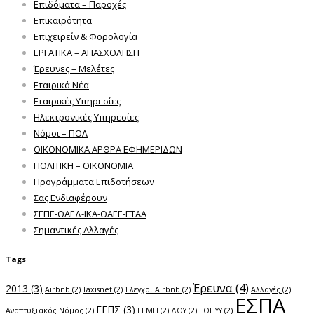
Επιδόματα – Παροχές
Επικαιρότητα
Επιχειρείν & Φορολογία
ΕΡΓΑΤΙΚΑ – ΑΠΑΣΧΟΛΗΣΗ
Έρευνες – Μελέτες
Εταιρικά Νέα
Εταιρικές Υπηρεσίες
Ηλεκτρονικές Υπηρεσίες
Νόμοι – ΠΟΛ
ΟΙΚΟΝΟΜΙΚΑ ΑΡΘΡΑ ΕΦΗΜΕΡΙΔΩΝ
ΠΟΛΙΤΙΚΗ – ΟΙΚΟΝΟΜΙΑ
Προγράμματα Επιδοτήσεων
Σας Ενδιαφέρουν
ΣΕΠΕ-ΟΑΕΔ-ΙΚΑ-ΟΑΕΕ-ΕΤΑΑ
Σημαντικές Αλλαγές
Tags
Έρευνα
(4)
2013
(3)
Airbnb
(2)
Taxisnet
(2)
Έλεγχοι Airbnb
(2)
Αλλαγές
(2)
ΕΣΠΑ
ΓΓΠΣ
(3)
Αναπτυξιακός Νόμος
(2)
ΓΕΜΗ
(2)
ΔΟΥ
(2)
ΕΟΠΥΥ
(2)