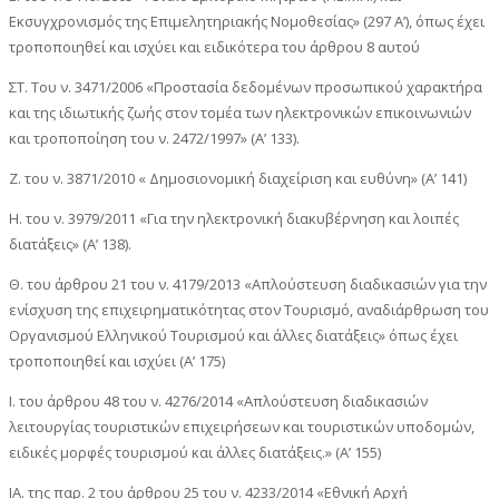
Εκσυγχρονισμός της Επιμελητηριακής Νομοθεσίας» (297 Α’), όπως έχει
τροποποιηθεί και ισχύει και ειδικότερα του άρθρου 8 αυτού
ΣΤ. Του ν. 3471/2006 «Προστασία δεδομένων προσωπικού χαρακτήρα
και της ιδιωτικής ζωής στον τομέα των ηλεκτρονικών επικοινωνιών
και τροποποίηση του ν. 2472/1997» (Α’ 133).
Ζ. του ν. 3871/2010 « Δημοσιονομική διαχείριση και ευθύνη» (Α’ 141)
Η. του ν. 3979/2011 «Για την ηλεκτρονική διακυβέρνηση και λοιπές
διατάξεις» (Α’ 138).
Θ. του άρθρου 21 του ν. 4179/2013 «Απλούστευση διαδικασιών για την
ενίσχυση της επιχειρηματικότητας στον Τουρισμό, αναδιάρθρωση του
Οργανισμού Ελληνικού Τουρισμού και άλλες διατάξεις» όπως έχει
τροποποιηθεί και ισχύει (Α’ 175)
Ι. του άρθρου 48 του ν. 4276/2014 «Απλούστευση διαδικασιών
λειτουργίας τουριστικών επιχειρήσεων και τουριστικών υποδομών,
ειδικές μορφές τουρισμού και άλλες διατάξεις.» (Α’ 155)
ΙΑ. της παρ. 2 του άρθρου 25 του ν. 4233/2014 «Εθνική Αρχή