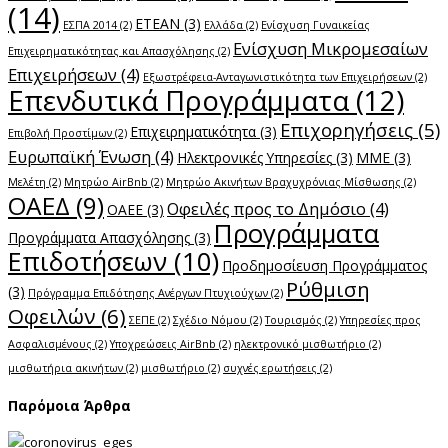
(14)
ΕΤΕΑΝ
(3)
ΕΣΠΑ 2014
(2)
Ελλάδα
(2)
Ενίσχυση Γυναικείας
Ενίσχυση Μικρομεσαίων
Επιχειρηματικότητας και Απασχόλησης
(2)
Επιχειρήσεων
(4)
Εξωστρέφεια-Ανταγωνιστικότητα των Επιχειρήσεων
(2)
Επενδυτικά Προγράμματα
(12)
Επιχορηγήσεις
(5)
Επιχειρηματικότητα
(3)
Επιβολή Προστίμων
(2)
Ευρωπαϊκή Ένωση
(4)
Ηλεκτρονικές Υπηρεσίες
(3)
ΜΜΕ
(3)
Μελέτη
(2)
Μητρώο AirBnb
(2)
Μητρώο Ακινήτων Βραχυχρόνιας Μίσθωσης
(2)
ΟΑΕΔ
(9)
Οφειλές προς το Δημόσιο
(4)
ΟΑΕΕ
(3)
Προγράμματα
Προγράμματα Απασχόλησης
(3)
Επιδοτήσεων
(10)
Προδημοσίευση Προγράμματος
Ρύθμιση
(3)
Πρόγραμμα Επιδότησης Ανέργων Πτυχιούχων
(2)
Οφειλών
(6)
ΣΕΠΕ
(2)
Σχέδιο Νόμου
(2)
Τουρισμός
(2)
Υπηρεσίες προς
Ασφαλισμένους
(2)
Υποχρεώσεις AirBnb
(2)
ηλεκτρονικό μισθωτήριο
(2)
μισθωτήρια ακινήτων
(2)
μισθωτήριο
(2)
συχνές ερωτήσεις
(2)
Παρόμοια Άρθρα