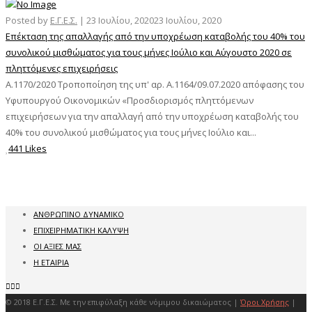
Posted by
Ε.Γ.Ε.Σ.
|
23 Ιουλίου, 2020
23 Ιουλίου, 2020
Επέκταση της απαλλαγής από την υποχρέωση καταβολής του 40% του
συνολικού μισθώματος για τους μήνες Ιούλιο και Αύγουστο 2020 σε
πληττόμενες επιχειρήσεις
Α.1170/2020 Τροποποίηση της υπ' αρ. Α.1164/09.07.2020 απόφασης του
Υφυπουργού Οικονομικών «Προσδιορισμός πληττόμενων
επιχειρήσεων για την απαλλαγή από την υποχρέωση καταβολής του
40% του συνολικού μισθώματος για τους μήνες Ιούλιο και...
441 Likes
ΑΝΘΡΩΠΙΝΟ ΔΥΝΑΜΙΚΟ
ΕΠΙΧΕΙΡΗΜΑΤΙΚΗ ΚΑΛΥΨΗ
ΟΙ ΑΞΙΕΣ ΜΑΣ
Η ΕΤΑΙΡΙΑ
© 2018 Ε.Γ.Ε.Σ. Με την επιφύλαξη κάθε νόμιμου δικαιώματος |
Όροι Χρήσης
|