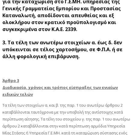
για την καταχώριση στο Γ.Ε.ΜΗ. υπηρεσίας της
Γενικής Γραμματείας Εμπορίου και Προστασίας
Καταναλωτή, αποδίδονται απευθείας και εξ
ολοκλήρου στον κρατικό προϋπολογισμό και
συγκεκριμένα στον Κ.Α.Ε. 2339.
3. Τα τέλη των ανωτέρω στοιχείων α. έως δ. δεν
υπόκεινται σε τέλος χαρτοσήμου, σε Φ.Π.Α. ή σε
άλλη φορολογική επιβάρυνση.
Άρθρο 3
Διαδικασία, χρόνος και τρόπος είσπραξης των ενιαίων
ειδικών τελών
Τα τέλη των στοιχείων α. και β. της παρ. 1 του ανωτέρω άρθρου 2
καταβάλλονται ταυτόχρονα με την υποβολή της αντίστοιχης κατά
περίπτωση αίτησης. Τα τέλη του στοιχείου γ. της παρ. 1 του ανωτέρω
άρθρου 2 καταβάλλονται στην κατά περίπτωση αρμόδια Υπηρεσία
Μίας Στάσης ή Υπηρεσία Γ.Ε.ΜΗ. κατά τη καταχώριση σύστασης ενός