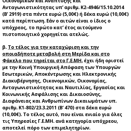
Οικονομικών και Ανάπτυξης και
Ανταγωνιστικότητας υπ’ αριθμ. Κ2-4946/15.10.2014
(Β’ 2919) στα πέντε ευρώ (5,00€) ή δέκα ευρώ (10,00€)
κατά περίπτωση. Εάν ο αιτών είναι ο ίδιος ο
υπόχρεος, το πρώτο κατ’ έτος αιτούμενο
πιστοποιητικό χορηγείται ατελώς.
β.
Το τέλος για την καταχώριση και την
οποιαδήποτε μεταβολή στη Μερίδα και στο
Φάκελο που τηρείται στο Γ.Ε.ΜΗ.
έχει ήδη οριστεί
με την Κοινή Υπουργική Απόφαση των Υπουργών
Εσωτερικών, Αποκέντρωσης και Ηλεκτρονικής
Διακυβέρνησης, Οικονομικών, Οικονομίας,
Ανταγωνιστικότητας και Ναυτιλίας, Εργασίας και
Κοινωνικής Ασφάλισης και Δικαιοσύνης,
Διαφάνειας και Ανθρωπίνων Δικαιωμάτων υπ.
αριθμ. K1-802/23.3.2011 (Β’ 470) στα δέκα ευρώ
(10,00€). Το τέλος αυτό, που είναι ενιαίο για όλες
τις Υπηρεσίες Γ.Ε.ΜΗ. ανά κατηγορία υπόχρεου,
αποτελεί πόρο των επιμελητηρίων.