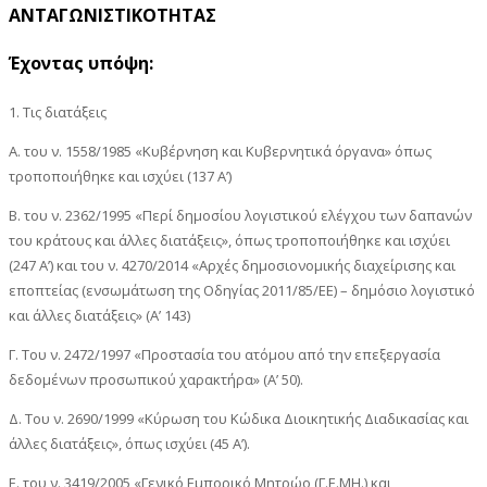
ΑΝΤΑΓΩΝΙΣΤΙΚΟΤΗΤΑΣ
Έχοντας υπόψη:
1. Τις διατάξεις
Α. του ν. 1558/1985 «Κυβέρνηση και Κυβερνητικά όργανα» όπως
τροποποιήθηκε και ισχύει (137 Α’)
Β. του ν. 2362/1995 «Περί δημοσίου λογιστικού ελέγχου των δαπανών
του κράτους και άλλες διατάξεις», όπως τροποποιήθηκε και ισχύει
(247 Α’) και του ν. 4270/2014 «Αρχές δημοσιονομικής διαχείρισης και
εποπτείας (ενσωμάτωση της Οδηγίας 2011/85/ΕΕ) – δημόσιο λογιστικό
και άλλες διατάξεις» (Α’ 143)
Γ. Του ν. 2472/1997 «Προστασία του ατόμου από την επεξεργασία
δεδομένων προσωπικού χαρακτήρα» (Α’ 50).
Δ. Του ν. 2690/1999 «Κύρωση του Κώδικα Διοικητικής Διαδικασίας και
άλλες διατάξεις», όπως ισχύει (45 Α’).
Ε. του ν. 3419/2005 «Γενικό Εμπορικό Μητρώο (Γ.Ε.ΜΗ.) και