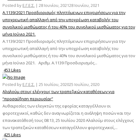
Posted by
Ε.Γ.Ε.Σ.
|
28 Ιουνίου, 2021
28 Ιουνίου, 2021
Α.1139/2021 Προσδιορισμός πληττόμενων επιχειρήσεων για την
υποχρεωτική απαλλαγή από την υποχρέωση καταβολής του
συνολικού μισθώματος ή του 40% του συνολικού μισθώματος για τον
μήνα Ιούνιο 2021.
Α.1139/2021 Προσδιορισμός πληττόμενων επιχειρήσεων για την
υποχρεωτική απαλλαγή από την υποχρέωση καταβολής του
συνολικού μισθώματος ή του 40% του συνολικού μισθώματος για τον
μήνα Ιούνιο 2021. Αριθμ. Α.1139 Προσδιορισμός...
453 Likes
Posted by
Ε.Γ.Ε.Σ.
|
25 Ιουλίου, 2020
25 Ιουλίου, 2020
Αλαλούμ στους ελέγχους των τραπεζικών καταθέσεων για
“προσαύξηση περιουσίας”
Αυθαιρεσίες των ελεγκτών της εφορίας καταγγέλλουν οι
φοροτεχνικοί, καθώς δεν αναγνωρίζεται η ανάληψη ποσών και την
επανακατάθεσή τους 08:13, 25 Ιουλίου 2020 Αλαλούμ στους ελέγχους
των τραπεζικών καταθέσεων καταγγέλλουν φοροτεχνικοί,...
425 Likes