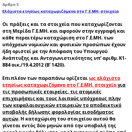
Άρθρο 5
Ελάχιστα ετησίως καταχωριζόμενα στο Γ.Ε.ΜΗ. στοιχεία
Οι πράξεις και τα στοιχεία που καταχωρίζονται
στη Μερίδα Γ.Ε.ΜΗ. και αφορούν στην εγγραφή και
κάθε περαιτέρω καταχώριση στο Γ.Ε.ΜΗ. των
υπόχρεων νομικών και φυσικών προσώπων έχουν
ήδη οριστεί με την Απόφαση του Υπουργού
Ανάπτυξης και Ανταγωνιστικότητας υπ’ αριθμ. Κ1-
884 οικ./19.4.2012 (Β’ 1420).
Επιπλέον των παραπάνω ορίζεται
ως ελάχιστο
ετησίως καταχωριζόμενο στο Γ.Ε.ΜΗ. στοιχείο
για
τις προσωπικές εταιρείες, τις ατομικές
επιχειρήσεις και τους λοιπούς υπόχρεους πλην
των κεφαλαιουχικών εταιρειών το αποδεικτικό
υποβολής δήλωσης φορολογίας εισοδήματος
αυτών
. Η καταχώριση του στοιχείου αυτού θα
γίνεται εντός δύο μηνών από την υποβολή της