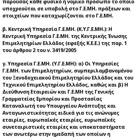
παρούσας κάθε φυσικό ή νομικό πρόσωπο το οποίο
υποχρεούται σε υποβολή στο Γ.Ε.ΜΗ. πράξεων και
στοιχείων που καταχωρίζονται στο Γ.Ε.ΜΗ.
β. Κεντρική Υπηρεσία Γ.Ε.ΜΗ. (Κ.Υ.Γ.Ε.ΜΗ.): Η
Κεντρική Υπηρεσία Γ.Ε.ΜΗ. της Κεντρικής Ένωσης
Επιμελητηρίων Ελλάδος (εφεξής Κ.Ε.Ε.) της παρ. 1
του άρθρου 2 του ν. 3419/2005
γ. Υπηρεσία Γ.Ε.ΜΗ. (Υ.Γ.Ε.ΜΗ): α) Οι Υπηρεσίες
Γ.Ε.ΜΗ. των Επιμελητηρίων, συμπεριλαμβανομένου
του Ξενοδοχειακού Επιμελητηρίου Ελλάδος και του
Τεχνικού Επιμελητηρίου Ελλάδος, καθώς και β) Η
Διεύθυνση Εταιρειών και Γ.Ε.ΜΗ της Γενικής
Γραμματείας Εμπορίου και Προστασίας
Καταναλωτή του Υπουργείου Ανάπτυξης και
Ανταγωνιστικότητας ειδικά για τις ανώνυμες
εταιρίες, ευρωπαϊκές εταιρίες, ευρωπαϊκές
συνεταιριστικές εταιρίες και υποκαταστήματα
των ανωτέρω στην ημεδαπή των οποίων η