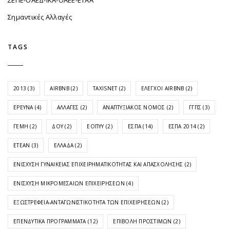
ΣΕΠΕ-ΟΑΕΔ-ΙΚΑ-ΟΑΕΕ-ΕΤΑΑ
Σημαντικές Αλλαγές
TAGS
2013
(3)
AIRBNB
(2)
TAXISNET
(2)
ΈΛΕΓΧΟΙ AIRBNB
(2)
ΈΡΕΥΝΑ
(4)
ΑΛΛΑΓΈΣ
(2)
ΑΝΑΠΤΥΞΙΑΚΌΣ ΝΌΜΟΣ
(2)
ΓΓΠΣ
(3)
ΓΕΜΗ
(2)
ΔΟΥ
(2)
ΕΟΠΥΥ
(2)
ΕΣΠΑ
(14)
ΕΣΠΑ 2014
(2)
ΕΤΕΑΝ
(3)
ΕΛΛΆΔΑ
(2)
ΕΝΊΣΧΥΣΗ ΓΥΝΑΙΚΕΊΑΣ ΕΠΙΧΕΙΡΗΜΑΤΙΚΌΤΗΤΑΣ ΚΑΙ ΑΠΑΣΧΌΛΗΣΗΣ
(2)
ΕΝΊΣΧΥΣΗ ΜΙΚΡΟΜΕΣΑΊΩΝ ΕΠΙΧΕΙΡΉΣΕΩΝ
(4)
ΕΞΩΣΤΡΈΦΕΙΑ-ΑΝΤΑΓΩΝΙΣΤΙΚΌΤΗΤΑ ΤΩΝ ΕΠΙΧΕΙΡΉΣΕΩΝ
(2)
ΕΠΕΝΔΥΤΙΚΆ ΠΡΟΓΡΆΜΜΑΤΑ
(12)
ΕΠΙΒΟΛΉ ΠΡΟΣΤΊΜΩΝ
(2)