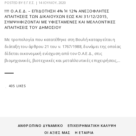
POSTED BY
Ε.Γ.Ε.Σ.
|
14 ΙΟΥΛΊΟΥ, 2020
!!!! Ο.Α.Ε.Δ. – ΕΠΙΔΌΤΗΣΗ 4% Ή 12% ΑΝΕΞΌΦΛΗΤΕΣ Α
ΠΑΙΤΉΣΕΙΣ ΤΩΝ ΔΙΚΑΙΟΎΧΩΝ ΈΩΣ ΚΑΙ 31/12/2015, Σ
ΥΜΨΗΦΊΖΟΝΤΑΙ ΜΕ ΥΦΙΣΤΆΜΕΝΕΣ ΚΑΙ ΜΕΛΛΟΝΤΙΚΈΣ Α
ΠΑΙΤΉΣΕΙΣ ΤΟΥ ΔΗΜΟΣΊΟΥ
Με τροπολογία που κατατέθηκε στη Βουλή καταργείται η
διάταξη του άρθρου 21 του ν. 1767/1988, δυνάμει της οποίας
δίδεται οικονομική ενίσχυση από τον Ο.Α.Ε.Δ., στις
βιομηχανικές, βιοτεχνικές και μεταλλευτικές επιχειρήσεις,...
405 LIKES
ΑΝΘΡΩΠΙΝΟ ΔΥΝΑΜΙΚΟ
ΕΠΙΧΕΙΡΗΜΑΤΙΚΗ ΚΑΛΥΨΗ
ΟΙ ΑΞΙΕΣ ΜΑΣ
Η ΕΤΑΙΡΙΑ