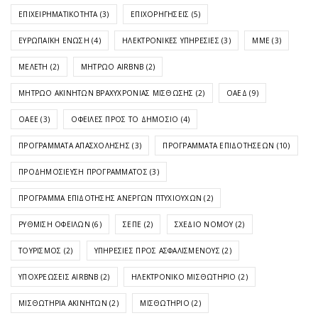
ΕΠΙΧΕΙΡΗΜΑΤΙΚΌΤΗΤΑ
(3)
ΕΠΙΧΟΡΗΓΉΣΕΙΣ
(5)
ΕΥΡΩΠΑΪΚΉ ΈΝΩΣΗ
(4)
ΗΛΕΚΤΡΟΝΙΚΈΣ ΥΠΗΡΕΣΊΕΣ
(3)
ΜΜΕ
(3)
ΜΕΛΈΤΗ
(2)
ΜΗΤΡΏΟ AIRBNB
(2)
ΜΗΤΡΏΟ ΑΚΙΝΉΤΩΝ ΒΡΑΧΥΧΡΌΝΙΑΣ ΜΊΣΘΩΣΗΣ
(2)
ΟΑΕΔ
(9)
ΟΑΕΕ
(3)
ΟΦΕΙΛΈΣ ΠΡΟΣ ΤΟ ΔΗΜΌΣΙΟ
(4)
ΠΡΟΓΡΆΜΜΑΤΑ ΑΠΑΣΧΌΛΗΣΗΣ
(3)
ΠΡΟΓΡΆΜΜΑΤΑ ΕΠΙΔΟΤΉΣΕΩΝ
(10)
ΠΡΟΔΗΜΟΣΊΕΥΣΗ ΠΡΟΓΡΆΜΜΑΤΟΣ
(3)
ΠΡΌΓΡΑΜΜΑ ΕΠΙΔΌΤΗΣΗΣ ΑΝΈΡΓΩΝ ΠΤΥΧΙΟΎΧΩΝ
(2)
ΡΎΘΜΙΣΗ ΟΦΕΙΛΏΝ
(6)
ΣΕΠΕ
(2)
ΣΧΈΔΙΟ ΝΌΜΟΥ
(2)
ΤΟΥΡΙΣΜΌΣ
(2)
ΥΠΗΡΕΣΊΕΣ ΠΡΟΣ ΑΣΦΑΛΙΣΜΈΝΟΥΣ
(2)
ΥΠΟΧΡΕΏΣΕΙΣ AIRBNB
(2)
ΗΛΕΚΤΡΟΝΙΚΌ ΜΙΣΘΩΤΉΡΙΟ
(2)
ΜΙΣΘΩΤΉΡΙΑ ΑΚΙΝΉΤΩΝ
(2)
ΜΙΣΘΩΤΉΡΙΟ
(2)