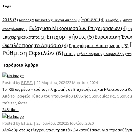
Tags
Έρευνα
(4)
2013
(3)
Airbnb
(2)
Taxisnet
(2)
Έλεγχοι Airbnb
(2)
Αλλαγές
(2)
Αναπ
Ενίσχυση Μικρομεσαίων Επιχειρήσεων
(4)
Απασχόλησης
(2)
Εξ
Επιχορηγήσεις
(5)
Ευρωπαϊκή Ένω
Επιχειρηματικότητα
(3)
Οφειλές προς το Δημόσιο
(4)
Προγράμματα Απασχόλησης
(3)
Ρύθμιση Οφειλών
(6)
ΣΕΠΕ
(2)
Σχέδιο Νόμου
(2)
Τουρισμός
(2)
Υπη
Παρόμοια Άρθρα
Posted by
Ε.Γ.Ε.Σ.
|
22 Μαρτίου, 2024
22 Μαρτίου, 2024
Το IRIS ως μέσο – τρόπος πληρωμής σε Επιχειρήσεις και Ηλεκτρονικά 
Από το Γραφείο Τύπου του Υπουργείου Εθνικής Οικονομίας και Οικον
πολίτες, ώστε...
346 Likes
Posted by
Ε.Γ.Ε.Σ.
|
25 Ιουλίου, 2020
25 Ιουλίου, 2020
Αλαλούμ στους ελέγχους των τραπεζικών καταθέσεων για “προσαύξησ