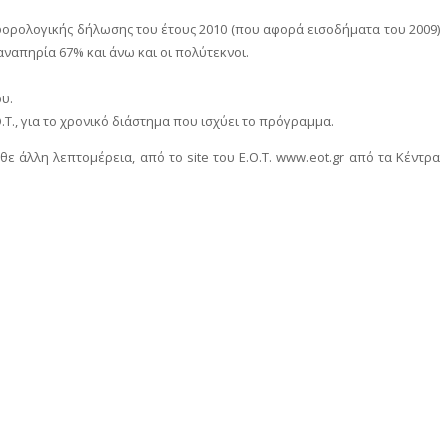
ορολογικής δήλωσης του έτους 2010 (που αφορά εισοδήματα του 2009)
ναπηρία 67% και άνω και οι πολύτεκνοι.
υ.
., για το χρονικό διάστημα που ισχύει το πρόγραμμα.
 άλλη λεπτομέρεια, από το site του Ε.Ο.Τ. www.eot.gr από τα Κέντρα