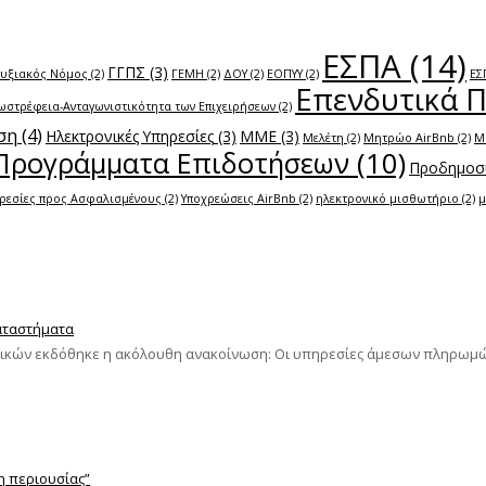
ΕΣΠΑ
(14)
ΓΓΠΣ
(3)
τυξιακός Νόμος
(2)
ΓΕΜΗ
(2)
ΔΟΥ
(2)
ΕΟΠΥΥ
(2)
ΕΣ
Επενδυτικά 
ωστρέφεια-Ανταγωνιστικότητα των Επιχειρήσεων
(2)
ση
(4)
Ηλεκτρονικές Υπηρεσίες
(3)
ΜΜΕ
(3)
Μελέτη
(2)
Μητρώο AirBnb
(2)
Μ
Προγράμματα Επιδοτήσεων
(10)
Προδημοσί
ρεσίες προς Ασφαλισμένους
(2)
Υποχρεώσεις AirBnb
(2)
ηλεκτρονικό μισθωτήριο
(2)
μ
Καταστήματα
ομικών εκδόθηκε η ακόλουθη ανακοίνωση: Οι υπηρεσίες άμεσων πληρωμών
η περιουσίας”