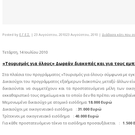
Posted by
Ε.Γ.Ε.Σ.
|
23 Αυγούστου, 2010
23 Αυγούστου, 2010
|
Διάβασα κάτι που σα
Τετάρτη, 14 Ιουλίου 2010
«Τουρισμός για όλους» Δωρεάν διακοπές και για τους εμ
Σ
τα πλαίσια του προγράμματος «Τουρισμός για όλους» σύμφωνα με εγκύκ
Δικαιούχοι του προγράμματος εξαήμερων διακοπών, μεταξύ άλλων είναι 
δικαιούνται να συμμετέχουν και τα προστατευόμενα μέλη των οικ
εκκαθαριστικό τους σημείωμα και το οποίο δεν θα πρέπει να υπερβαίνε
Μεμονωμένο δικαιούχο με ατομικό εισόδημα:
18.000 Ευρώ
Δικαιούχοι με οικογενειακό εισόδημα :
31.000 Ευρώ
Τρίτεκνοι με οικογενειακό εισόδημα :
40.000 Ευρώ
Για κάθε προστατευόμενο τέκνο το εισόδημα προσαυξάνεται :
1.500