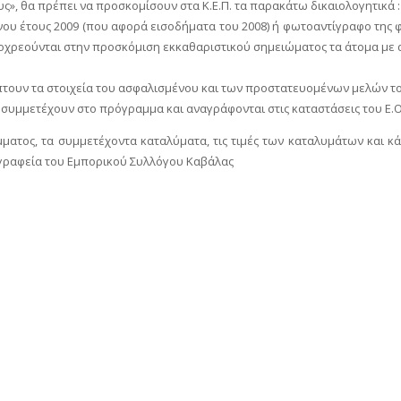
ς», θα πρέπει να προσκομίσουν στα Κ.Ε.Π. τα παρακάτω δικαιολογητικά :
 έτους 2009 (που αφορά εισοδήματα του 2008) ή φωτοαντίγραφο της φ
οχρεούνται στην προσκόμιση εκκαθαριστικού σημειώματος τα άτομα με α
τουν τα στοιχεία του ασφαλισμένου και των προστατευομένων μελών το
μμετέχουν στο πρόγραμμα και αναγράφονται στις καταστάσεις του Ε.Ο.Τ
ος, τα συμμετέχοντα καταλύματα, τις τιμές των καταλυμάτων και κάθε
 γραφεία του Εμπορικού Συλλόγου Καβάλας