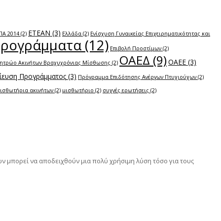
ΕΤΕΑΝ
(3)
ΠΑ 2014
(2)
Ελλάδα
(2)
Ενίσχυση Γυναικείας Επιχειρηματικότητας και
Προγράμματα
(12)
Επιβολή Προστίμων
(2)
ΟΑΕΔ
(9)
ΟΑΕΕ
(3)
ητρώο Ακινήτων Βραχυχρόνιας Μίσθωσης
(2)
ευση Προγράμματος
(3)
Πρόγραμμα Επιδότησης Ανέργων Πτυχιούχων
(2)
ισθωτήρια ακινήτων
(2)
μισθωτήριο
(2)
συχνές ερωτήσεις
(2)
 μπορεί να αποδειχθούν μια πολύ χρήσιμη λύση τόσο για τους