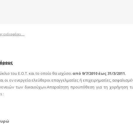
ς ενδιαφέρει ...
πόρους
λιο του Ε.Ο.Τ. και το οποίο θα ισχύσει
από 9/7/2010 έως 31/3/2011.
οι εν ενεργεία ελεύθεροι επαγγελματίες ή επιχειρηματίες, ασφαλισμένο
ογενειών των δικαιούχων.Απαραίτητη προϋπόθεση για τη χορήγηση τω
ι :
 Ευρώ