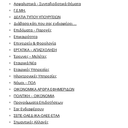
Ασφαλιστικά – Συνταξιοδοτικά Θέματα
Γ.Ε.ΜΗ.
ΔΕΛΤΙΑ ΤΥΠΟΥ ΥΠΟΥΡΓΕΙΩΝ
Διάβασα κάτι που σας ενδιαφέρει …
Επιδόματα – Παροχές
Επικαιρότητα
Επιχειρείν & Φορολογία
ΕΡΓΑΤΙΚΑ – ΑΠΑΣΧΟΛΗΣΗ
Έρευνες – Μελέτες
Εταιρικά Νέα
Εταιρικές Υπηρεσίες
Ηλεκτρονικές Υπηρεσίες
Νόμοι – ΠΟΛ
ΟΙΚΟΝΟΜΙΚΑ ΑΡΘΡΑ ΕΦΗΜΕΡΙΔΩΝ
ΠΟΛΙΤΙΚΗ – ΟΙΚΟΝΟΜΙΑ
Προγράμματα Επιδοτήσεων
Σας Ενδιαφέρουν
ΣΕΠΕ-ΟΑΕΔ-ΙΚΑ-ΟΑΕΕ-ΕΤΑΑ
Σημαντικές Αλλαγές