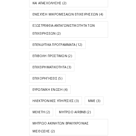
ΚΑΙ ΑΠΑΣΧΌΛΗΣΗΣ
(2)
ΕΝΊΣΧΥΣΗ ΜΙΚΡΟΜΕΣΑΊΩΝ ΕΠΙΧΕΙΡΉΣΕΩΝ
(4)
ΕΞΩΣΤΡΈΦΕΙΑ-ΑΝΤΑΓΩΝΙΣΤΙΚΌΤΗΤΑ ΤΩΝ
ΕΠΙΧΕΙΡΉΣΕΩΝ
(2)
ΕΠΕΝΔΥΤΙΚΆ ΠΡΟΓΡΆΜΜΑΤΑ
(12)
ΕΠΙΒΟΛΉ ΠΡΟΣΤΊΜΩΝ
(2)
ΕΠΙΧΕΙΡΗΜΑΤΙΚΌΤΗΤΑ
(3)
ΕΠΙΧΟΡΗΓΉΣΕΙΣ
(5)
ΕΥΡΩΠΑΪΚΉ ΈΝΩΣΗ
(4)
ΗΛΕΚΤΡΟΝΙΚΈΣ ΥΠΗΡΕΣΊΕΣ
(3)
ΜΜΕ
(3)
ΜΕΛΈΤΗ
(2)
ΜΗΤΡΏΟ AIRBNB
(2)
ΜΗΤΡΏΟ ΑΚΙΝΉΤΩΝ ΒΡΑΧΥΧΡΌΝΙΑΣ
ΜΊΣΘΩΣΗΣ
(2)