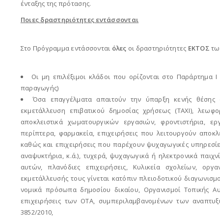
ένταξης της πρότασης.
Ποιες δραστηριότητες εντάσσονται
Στο Πρόγραμμα εντάσσονται
όλες
οι δραστηριότητες
ΕΚΤΟΣ
τω
Οι μη επιλέξιμοι κλάδοι που ορίζονται στο Παράρτημα 
παραγωγής)
Όσα επαγγέλματα απαιτούν την ύπαρξη κενής θέσης (π.
εκμετάλλευση επιβατικού δημοσίας χρήσεως (ΤΑΧΙ), λεωφο
αποκλειστικά χωματουργικών εργασιών, φροντιστήρια, ερ
περίπτερα, φαρμακεία, επιχειρήσεις που λειτουργούν αποκλει
καθώς και επιχειρήσεις που παρέχουν ψυχαγωγικές υπηρεσίε
αναψυκτήρια, κ.ά.), τυχερά, ψυχαγωγικά ή ηλεκτρονικά παιχ
αυτών, πλανόδιες επιχειρήσεις, Κυλικεία σχολείων, οργ
εκμετάλλευσής τους γίνεται κατόπιν πλειοδοτικού διαγωνισμού
νομικά πρόσωπα δημοσίου δικαίου, Οργανισμοί Τοπικής Αυ
επιχειρήσεις των ΟΤΑ, συμπεριλαμβανομένων των αναπτυξ
3852/2010,