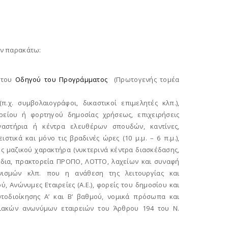
ν παρακάτω:
Ι του
Οδηγού του Προγράμματος
(Πρωτογενής τομέα
χ. συμβολαιογράφοι, δικαστικοί επιμελητές κλπ.),
ρείου ή φορτηγού δημοσίας χρήσεως, επιχειρήσεις
γαστήρια ή κέντρα ελευθέρων σπουδών, καντίνες,
στικά και μόνο τις βραδινές ώρες (10 μ.μ. – 6 π.μ.),
ς μαζικού χαρακτήρα (νυκτερινά κέντρα διασκέδασης,
νίδια, πρακτορεία ΠΡΟΠΟ, ΛΟΤΤΟ, λαχείων και συναφή
ανισμών κλπ. που η ανάθεση της λειτουργίας και
, Ανώνυμες Εταιρείες (Α.Ε.), φορείς του δημοσίου και
τοδιοίκησης Α’ και Β’ βαθμού, νομικά πρόσωπα και
ιακών ανωνύμων εταιρειών του Άρθρου 194 του Ν.