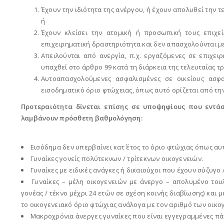
Έχουν την ιδιότητα της ανέργου, ή έχουν απολυθεί την τε
ή
Έχουν κλείσει την ατομική ή προσωπική τους επιχεί
επιχειρηματική δραστηριότητα και δεν απασχολούνται μ
Απειλούνται από ανεργία, π.χ. εργαζόμενες σε επιχει
υπαχθεί στο άρθρο 99 κατά τη διάρκεια της τελευταίας τρ
Αυτοαπασχολούμενες ασφαλισμένες σε οικείους ασφ
εισοδηματικό όριο φτώχειας, όπως αυτό ορίζεται από τη
Προτεραιότητα δίνεται επίσης σε υποψηφίους που εντάσ
λαμβάνουν πρόσθετη βαθμολόγηση:
Εισόδημα δεν υπερβαίνει κατ΄ έτος το όριο φτώχιας όπως αυ
Γυναίκες γονείς πολύτεκνων / τρίτεκνων οικογενειών.
Γυναίκες με ειδικές ανάγκες ή δικαιούχοι που έχουν σύζυγο 
Γυναίκες – μέλη οικογενειών με άνεργο – απολυμένο τουλ
γονέας / τέκνο μέχρι 24 ετών σε σχέση κοινής διαβίωσης) και
το οικογενειακό όριο φτώχιας ανάλογα με τον αριθμό των οικ
Μακροχρόνια άνεργες γυναίκες που είναι εγγεγραμμένες π