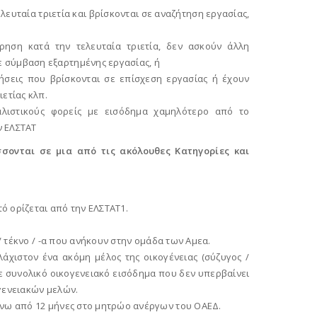
λευταία τριετία και βρίσκονται σε αναζήτηση εργασίας,
ρηση κατά την τελευταία τριετία, δεν ασκούν άλλη
ε σύμβαση εξαρτημένης εργασίας, ή
ρήσεις που βρίσκονται σε επίσχεση εργασίας ή έχουν
ιετίας κλπ.
αλιστικούς φορείς με εισόδημα χαμηλότερο από το
ν ΕΛΣΤΑΤ
σονται σε μια από τις ακόλουθες Kατηγορίες και
τό ορίζεται από την ΕΛΣΤΑΤ1.
/ τέκνο / -α που ανήκουν στην ομάδα των Αμεα.
άχιστον ένα ακόμη μέλος της οικογένειας (σύζυγος /
 με συνολικό οικογενειακό εισόδημα που δεν υπερβαίνει
ογενειακών μελών.
άνω από 12 μήνες στο μητρώο ανέργων του ΟΑΕΔ.