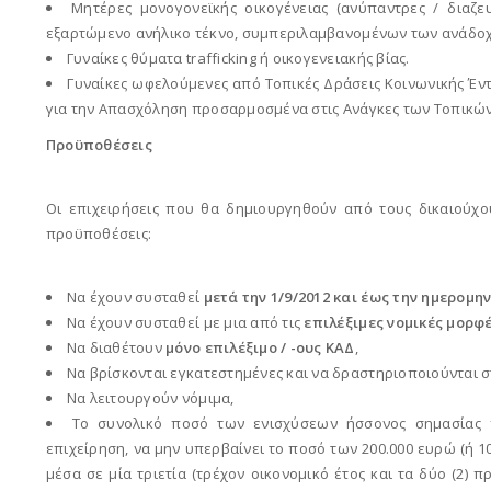
Μητέρες μονογονεϊκής οικογένειας (ανύπαντρες / διαζε
εξαρτώμενο ανήλικο τέκνο, συμπεριλαμβανομένων των ανάδο
Γυναίκες θύματα trafficking ή οικογενειακής βίας.
Γυναίκες ωφελούμενες από Τοπικές Δράσεις Κοινωνικής Έντ
για την Απασχόληση προσαρμοσμένα στις Ανάγκες των Τοπικών
Προϋποθέσεις
Οι επιχειρήσεις που θα δημιουργηθούν από τους δικαιούχο
προϋποθέσεις:
Να έχουν συσταθεί
μετά την 1/9/2012 και έως την ημερομ
Να έχουν συσταθεί με μια από τις
επιλέξιμες νομικές μορφ
Να διαθέτουν
μόνο
επιλέξιμο / -ους ΚΑΔ
,
Να βρίσκονται εγκατεστημένες και να δραστηριοποιούνται σ
Να λειτουργούν νόμιμα,
Το συνολικό ποσό των ενισχύσεων ήσσονος σημασίας π
επιχείρηση, να μην υπερβαίνει το ποσό των 200.000 ευρώ (ή 
μέσα σε μία τριετία (τρέχον οικονομικό έτος και τα δύο (2)