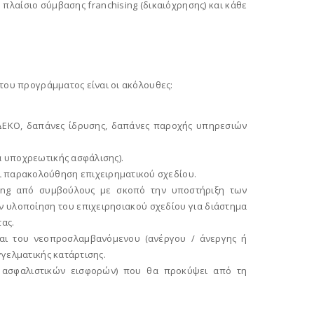
πλαίσιο σύμβασης franchising (δικαιόχρησης) και κάθε
του προγράμματος είναι οι ακόλουθες:
ί ΔΕΚΟ, δαπάνες ίδρυσης, δαπάνες παροχής υπηρεσιών
α υποχρεωτικής ασφάλισης).
ι παρακολούθηση επιχειρηματικού σχεδίου.
hing από συμβούλους με σκοπό την υποστήριξη των
ν υλοποίηση του επιχειρησιακού σχεδίου για διάστημα
τας.
και του νεοπροσλαμβανόμενου (ανέργου / άνεργης ή
γελματικής κατάρτισης.
ν ασφαλιστικών εισφορών) που θα προκύψει από τη