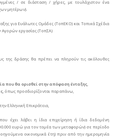
υγμένες / σε διάσταση / χήρες, με τουλάχιστον ένα
χων μητέρων).
αξης για Ευάλωτες Ομάδες (ΤοπΕΚΟ) και Τοπικά Σχέδια
 Αγορών εργασίας (ΤοπΣΑ)
υς της δράσης θα πρέπει να πληρούν τις ακόλουθες
ηνία που θα ορισθεί στην απόφαση ένταξης
,
ές
, όπως προσδιορίζονται παραπάνω,
την Ελληνική Επικράτεια,
ου έχει λάβει η ίδια επιχείρηση ή ίδια δεδομένη
100.000 ευρώ για τον τομέα των μεταφορών) σε περίοδο
 προηγούμενα οικονομικά έτη) πριν από την ημερομηνία