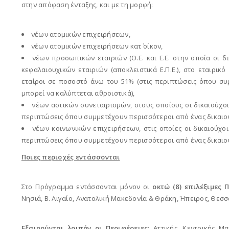
στην απόφαση ένταξης, και με τη μορφή:
νέων ατομικών επιχειρήσεων,
νέων ατομικών επιχειρήσεων κατ΄ οίκον,
νέων προσωπικών εταιριών (Ο.Ε. και Ε.Ε. στην οποία οι 
κεφαλαιουχικών εταιριών (αποκλειστικά Ε.Π.Ε.), στο εταιρι
εταίροι σε ποσοστό άνω του 51% (στις περιπτώσεις όπου συ
μπορεί να καλύπτεται αθροιστικά),
νέων αστικών συνεταιρισμών, στους οποίους οι δικαιούχο
περιπτώσεις όπου συμμετέχουν περισσότεροι από ένας δικαιούχ
νέων κοινωνικών επιχειρήσεων, στις οποίες οι δικαιούχ
περιπτώσεις όπου συμμετέχουν περισσότεροι από ένας δικαιούχ
Ποιες περιοχές εντάσσονται
Στο Πρόγραμμα εντάσσονται μόνον οι
οκτώ (8) επιλέξιμες 
Νησιά, Β. Αιγαίο, Ανατολική Μακεδονία & Θράκη, Ήπειρος, Θεσ
Εξαιρούνται
λοιπόν οι Περιφέρειες
: Αττικής, Κεντρικής Μ