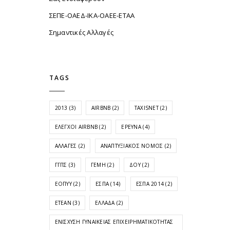
ΣΕΠΕ-ΟΑΕΔ-ΙΚΑ-ΟΑΕΕ-ΕΤΑΑ
Σημαντικές Αλλαγές
TAGS
2013
(3)
AIRBNB
(2)
TAXISNET
(2)
ΈΛΕΓΧΟΙ AIRBNB
(2)
ΈΡΕΥΝΑ
(4)
ΑΛΛΑΓΈΣ
(2)
ΑΝΑΠΤΥΞΙΑΚΌΣ ΝΌΜΟΣ
(2)
ΓΓΠΣ
(3)
ΓΕΜΗ
(2)
ΔΟΥ
(2)
ΕΟΠΥΥ
(2)
ΕΣΠΑ
(14)
ΕΣΠΑ 2014
(2)
ΕΤΕΑΝ
(3)
ΕΛΛΆΔΑ
(2)
ΕΝΊΣΧΥΣΗ ΓΥΝΑΙΚΕΊΑΣ ΕΠΙΧΕΙΡΗΜΑΤΙΚΌΤΗΤΑΣ