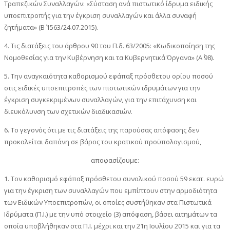
Τραπεζικών Συναλλαγών: «Σύσταση ανά πιστωτικό ίδρυμα ειδικής
υποεπιτροπής για την έγκριση συναλλαγών και άλλα συναφή
ζητήματα» (Β΄ 1563/24.07.2015).
4. Τις διατάξεις του άρθρου 90 του Π.δ. 63/2005: «Κωδικοποίηση της
Νομοθεσίας για την Κυβέρνηση και τα Κυβερνητικά Όργανα» (Α΄ 98).
5. Την αναγκαιότητα καθορισμού εφάπαξ πρόσθετου ορίου ποσού
στις ειδικές υποεπιτροπές των πιστωτικών ιδρυμάτων για την
έγκριση συγκεκριμένων συναλλαγών, για την επιτάχυνση και
διευκόλυνση των σχετικών διαδικασιών.
6. Το γεγονός ότι με τις διατάξεις της παρούσας απόφασης δεν
προκαλείται δαπάνη σε βάρος του κρατικού προϋπολογισμού,
αποφασίζουμε:
1. Τον καθορισμό εφάπαξ πρόσθετου συνολικού ποσού 59 εκατ. ευρώ
για την έγκριση των συναλλαγών που εμπίπτουν στην αρμοδιότητα
των Ειδικών Υποεπιτροπών, οι οποίες συστήθηκαν στα Πιστωτικά
Ιδρύματα (Π.Ι.) με την υπό στοιχείο (3) απόφαση, βάσει αιτημάτων τα
οποία υποβλήθηκαν στα Π.Ι. μέχρι και την 21η Ιουλίου 2015 και για τα