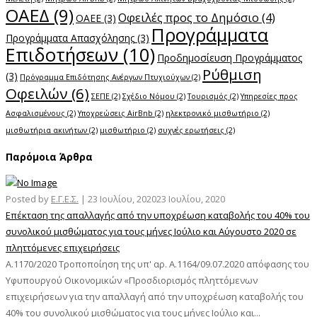
ΟΑΕΔ
(9)
Οφειλές προς το Δημόσιο
(4)
ΟΑΕΕ
(3)
Προγράμματα
Προγράμματα Απασχόλησης
(3)
Επιδοτήσεων
(10)
Προδημοσίευση Προγράμματος
Ρύθμιση
(3)
Πρόγραμμα Επιδότησης Ανέργων Πτυχιούχων
(2)
Οφειλών
(6)
ΣΕΠΕ
(2)
Σχέδιο Νόμου
(2)
Τουρισμός
(2)
Υπηρεσίες προς
Ασφαλισμένους
(2)
Υποχρεώσεις AirBnb
(2)
ηλεκτρονικό μισθωτήριο
(2)
μισθωτήρια ακινήτων
(2)
μισθωτήριο
(2)
συχνές ερωτήσεις
(2)
Παρόμοια Άρθρα
Posted by
Ε.Γ.Ε.Σ.
|
23 Ιουλίου, 2020
23 Ιουλίου, 2020
Επέκταση της απαλλαγής από την υποχρέωση καταβολής του 40% του
συνολικού μισθώματος για τους μήνες Ιούλιο και Αύγουστο 2020 σε
πληττόμενες επιχειρήσεις
Α.1170/2020 Τροποποίηση της υπ' αρ. Α.1164/09.07.2020 απόφασης του
Υφυπουργού Οικονομικών «Προσδιορισμός πληττόμενων
επιχειρήσεων για την απαλλαγή από την υποχρέωση καταβολής του
40% του συνολικού μισθώματος για τους μήνες Ιούλιο και...