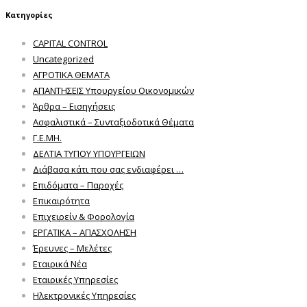
Κατηγορίες
CAPITAL CONTROL
Uncategorized
ΑΓΡΟΤΙΚΑ ΘΕΜΑΤΑ
ΑΠΑΝΤΗΣΕΙΣ Υπουργείου Οικονομικών
Άρθρα – Εισηγήσεις
Ασφαλιστικά – Συνταξιοδοτικά Θέματα
Γ.Ε.ΜΗ.
ΔΕΛΤΙΑ ΤΥΠΟΥ ΥΠΟΥΡΓΕΙΩΝ
Διάβασα κάτι που σας ενδιαφέρει …
Επιδόματα – Παροχές
Επικαιρότητα
Επιχειρείν & Φορολογία
ΕΡΓΑΤΙΚΑ – ΑΠΑΣΧΟΛΗΣΗ
Έρευνες – Μελέτες
Εταιρικά Νέα
Εταιρικές Υπηρεσίες
Ηλεκτρονικές Υπηρεσίες