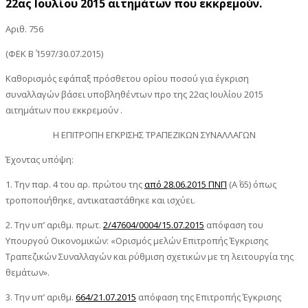
22ας Ιουλίου 2015 αιτημάτων που εκκρεμούν.
Αριθ. 756
(ΦΕΚ Β΄ 1597/30.07.2015)
Καθορισμός εφάπαξ πρόσθετου ορίου ποσού για έγκριση
συναλλαγών βάσει υποβληθέντων προ της 22ας Ιουλίου 2015
αιτημάτων που εκκρεμούν .
Η ΕΠΙΤΡΟΠΗ ΕΓΚΡΙΣΗΣ ΤΡΑΠΕΖΙΚΩΝ ΣΥΝΑΛΛΑΓΩΝ
Έχοντας υπόψη:
1. Την παρ. 4 του αρ. πρώτου της
από 28.06.2015 ΠΝΠ
(Α΄ 65) όπως
τροποποιήθηκε, αντικαταστάθηκε και ισχύει.
2. Την υπ’ αριθμ. πρωτ.
2/47604/0004/15.07.2015
απόφαση του
Υπουργού Οικονομικών: «Ορισμός μελών Επιτροπής Έγκρισης
Τραπεζικών Συναλλαγών και ρύθμιση σχετικών με τη λειτουργία της
θεμάτων».
3. Την υπ’ αριθμ.
664/21.07.2015
απόφαση της Επιτροπής Έγκρισης