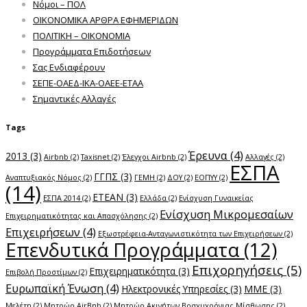
Νόμοι – ΠΟΛ
ΟΙΚΟΝΟΜΙΚΑ ΑΡΘΡΑ ΕΦΗΜΕΡΙΔΩΝ
ΠΟΛΙΤΙΚΗ – ΟΙΚΟΝΟΜΙΑ
Προγράμματα Επιδοτήσεων
Σας Ενδιαφέρουν
ΣΕΠΕ-ΟΑΕΔ-ΙΚΑ-ΟΑΕΕ-ΕΤΑΑ
Σημαντικές Αλλαγές
Tags
Έρευνα
(4)
2013
(3)
Airbnb
(2)
Taxisnet
(2)
Έλεγχοι Airbnb
(2)
Αλλαγές
(2)
ΕΣΠΑ
ΓΓΠΣ
(3)
Αναπτυξιακός Νόμος
(2)
ΓΕΜΗ
(2)
ΔΟΥ
(2)
ΕΟΠΥΥ
(2)
(14)
ΕΤΕΑΝ
(3)
ΕΣΠΑ 2014
(2)
Ελλάδα
(2)
Ενίσχυση Γυναικείας
Ενίσχυση Μικρομεσαίων
Επιχειρηματικότητας και Απασχόλησης
(2)
Επιχειρήσεων
(4)
Εξωστρέφεια-Ανταγωνιστικότητα των Επιχειρήσεων
(2)
Επενδυτικά Προγράμματα
(12)
Επιχορηγήσεις
(5)
Επιχειρηματικότητα
(3)
Επιβολή Προστίμων
(2)
Ευρωπαϊκή Ένωση
(4)
Ηλεκτρονικές Υπηρεσίες
(3)
ΜΜΕ
(3)
Μελέτη
(2)
Μητρώο AirBnb
(2)
Μητρώο Ακινήτων Βραχυχρόνιας Μίσθωσης
(2)