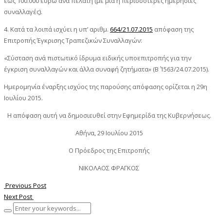
έως 100.000 ευρώ ανά πελάτη (με μια ή περισσότερες ημερήσιες
συναλλαγές).
4. Κατά τα λοιπά ισχύει η υπ’ αριθμ.
664/21.07.2015
απόφαση της
Επιτροπής Έγκρισης Τραπεζικών Συναλλαγών:
«Σύσταση ανά πιστωτικό ίδρυμα ειδικής υποεπιτροπής για την
έγκριση συναλλαγών και άλλα συναφή ζητήματα» (Β΄ 1563/24.07.2015).
Ημερομηνία έναρξης ισχύος της παρούσης απόφασης ορίζεται η 29η
Ιουλίου 2015.
Η απόφαση αυτή να δημοσιευθεί στην Εφημερίδα της Κυβερνήσεως.
Αθήνα, 29 Ιουλίου 2015
Ο Πρόεδρος της Επιτροπής
ΝΙΚΟΛΑΟΣ ΦΡΑΓΚΟΣ
Previous Post
Next Post