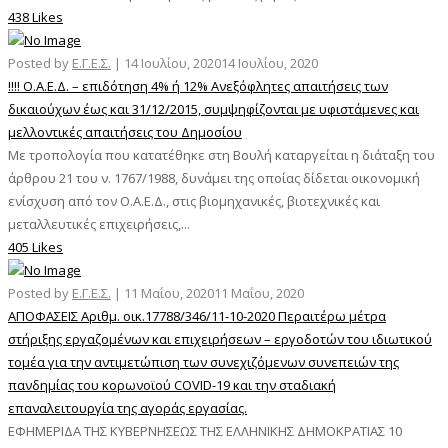
438 Likes
Posted by
Ε.Γ.Ε.Σ.
|
14 Ιουλίου, 2020
14 Ιουλίου, 2020
!!!! Ο.Α.Ε.Δ. – επιδότηση 4% ή 12% Ανεξόφλητες απαιτήσεις των
δικαιούχων έως και 31/12/2015, συμψηφίζονται με υφιστάμενες και
μελλοντικές απαιτήσεις του Δημοσίου
Με τροπολογία που κατατέθηκε στη Βουλή καταργείται η διάταξη του
άρθρου 21 του ν. 1767/1988, δυνάμει της οποίας δίδεται οικονομική
ενίσχυση από τον Ο.Α.Ε.Δ., στις βιομηχανικές, βιοτεχνικές και
μεταλλευτικές επιχειρήσεις,...
405 Likes
Posted by
Ε.Γ.Ε.Σ.
|
11 Μαΐου, 2020
11 Μαΐου, 2020
ΑΠΟΦΑΣΕΙΣ Αριθμ. οικ.17788/346/11-10-2020 Περαιτέρω μέτρα
στήριξης εργαζομένων και επιχειρήσεων – εργοδοτών του ιδιωτικού
τομέα για την αντιμετώπιση των συνεχιζόμενων συνεπειών της
πανδημίας του κορωνοϊού COVID-19 και την σταδιακή
επαναλειτουργία της αγοράς εργασίας.
ΕΦΗΜΕΡΙΔΑ ΤΗΣ ΚΥΒΕΡΝΗΣΕΩΣ ΤΗΣ ΕΛΛΗΝΙΚΗΣ ΔΗΜΟΚΡΑΤΙΑΣ 10