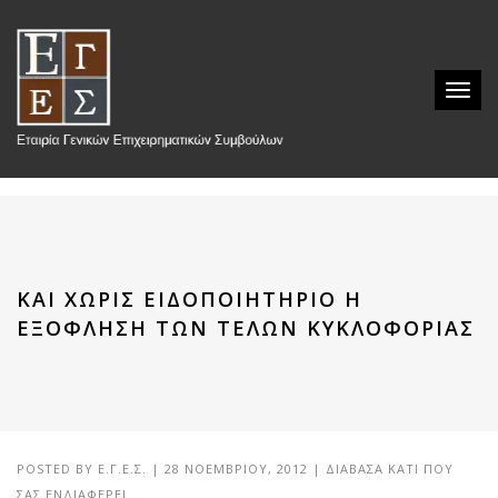
Toggl
naviga
ΚΑΙ ΧΩΡΊΣ ΕΙΔΟΠΟΙΗΤΉΡΙΟ Η
ΕΞΌΦΛΗΣΗ ΤΩΝ ΤΕΛΏΝ ΚΥΚΛΟΦΟΡΊΑΣ
POSTED BY
Ε.Γ.Ε.Σ.
|
28 ΝΟΕΜΒΡΊΟΥ, 2012
|
ΔΙΆΒΑΣΑ ΚΆΤΙ ΠΟΥ
ΣΑΣ ΕΝΔΙΑΦΈΡΕΙ ...