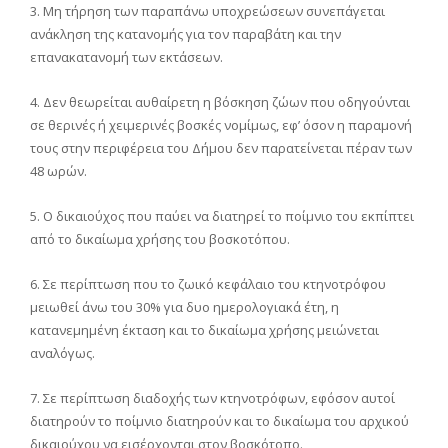
3. Μη τήρηση των παραπάνω υποχρεώσεων συνεπάγεται
ανάκληση της κατανομής για τον παραβάτη και την
επανακατανομή των εκτάσεων.
4. Δεν θεωρείται αυθαίρετη η βόσκηση ζώων που οδηγούνται
σε θερινές ή χειμερινές βοσκές νομίμως, εφ’ όσον η παραμονή
τους στην περιφέρεια του Δήμου δεν παρατείνεται πέραν των
48 ωρών.
5. Ο δικαιούχος που παύει να διατηρεί το ποίμνιο του εκπίπτει
από το δικαίωμα χρήσης του βοσκοτόπου.
6. Σε περίπτωση που το ζωικό κεφάλαιο του κτηνοτρόφου
μειωθεί άνω του 30% για δυο ημερολογιακά έτη, η
κατανεμημένη έκταση και το δικαίωμα χρήσης μειώνεται
αναλόγως.
7. Σε περίπτωση διαδοχής των κτηνοτρόφων, εφόσον αυτοί
διατηρούν το ποίμνιο διατηρούν και το δικαίωμα του αρχικού
δικαιούχου να εισέρχονται στον βοσκότοπο.