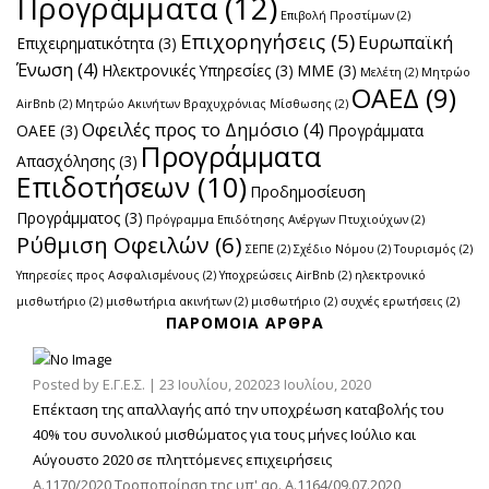
Προγράμματα
(12)
Επιβολή Προστίμων
(2)
Επιχορηγήσεις
(5)
Ευρωπαϊκή
Επιχειρηματικότητα
(3)
Ένωση
(4)
Ηλεκτρονικές Υπηρεσίες
(3)
ΜΜΕ
(3)
Μελέτη
(2)
Μητρώο
ΟΑΕΔ
(9)
AirBnb
(2)
Μητρώο Ακινήτων Βραχυχρόνιας Μίσθωσης
(2)
Οφειλές προς το Δημόσιο
(4)
ΟΑΕΕ
(3)
Προγράμματα
Προγράμματα
Απασχόλησης
(3)
Επιδοτήσεων
(10)
Προδημοσίευση
Προγράμματος
(3)
Πρόγραμμα Επιδότησης Ανέργων Πτυχιούχων
(2)
Ρύθμιση Οφειλών
(6)
ΣΕΠΕ
(2)
Σχέδιο Νόμου
(2)
Τουρισμός
(2)
Υπηρεσίες προς Ασφαλισμένους
(2)
Υποχρεώσεις AirBnb
(2)
ηλεκτρονικό
μισθωτήριο
(2)
μισθωτήρια ακινήτων
(2)
μισθωτήριο
(2)
συχνές ερωτήσεις
(2)
ΠΑΡΌΜΟΙΑ ΆΡΘΡΑ
Posted by
Ε.Γ.Ε.Σ.
|
23 Ιουλίου, 2020
23 Ιουλίου, 2020
Επέκταση της απαλλαγής από την υποχρέωση καταβολής του
40% του συνολικού μισθώματος για τους μήνες Ιούλιο και
Αύγουστο 2020 σε πληττόμενες επιχειρήσεις
Α.1170/2020 Τροποποίηση της υπ' αρ. Α.1164/09.07.2020