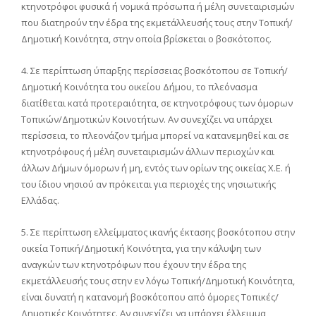
κτηνοτρόφοι φυσικά ή νομικά πρόσωπα ή μέλη συνεταιρισμών
που διατηρούν την έδρα της εκμετάλλευσής τους στην Τοπική/
Δημοτική Κοινότητα, στην οποία βρίσκεται ο βοσκότοπος.
4. Σε περίπτωση ύπαρξης περίσσειας βοσκότοπου σε Τοπική/
Δημοτική Κοινότητα του οικείου Δήμου, το πλεόνασμα
διατίθεται κατά προτεραιότητα, σε κτηνοτρόφους των όμορων
Τοπικών/Δημοτικών Κοινοτήτων. Αν συνεχίζει να υπάρχει
περίσσεια, το πλεονάζον τμήμα μπορεί να κατανεμηθεί και σε
κτηνοτρόφους ή μέλη συνεταιρισμών άλλων περιοχών και
άλλων Δήμων όμορων ή μη, εντός των ορίων της οικείας Χ.Ε. ή
του ίδιου νησιού αν πρόκειται για περιοχές της νησιωτικής
Ελλάδας.
5. Σε περίπτωση ελλείμματος ικανής έκτασης βοσκότοπου στην
οικεία Τοπική/Δημοτική Κοινότητα, για την κάλυψη των
αναγκών των κτηνοτρόφων που έχουν την έδρα της
εκμετάλλευσής τους στην εν λόγω Τοπική/Δημοτική Κοινότητα,
είναι δυνατή η κατανομή βοσκότοπου από όμορες Τοπικές/
Δημοτικές Κοινότητες. Αν συνεχίζει να υπάρχει έλλειμμα