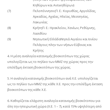
Κηθύρων και Αντικηθύρων)
(7)
ΠελοπόννησοςΠ. Ε.: Κορινθίας, Αργολίδας,
Αρκαδίας, Αχαΐας, Ηλείας, Μεσσηνίας,
Λακωνίας
(8)
ΚρήτηΠ. Ε.: Ηρακλείου, Χανίων, Ρεθύμνης,
Λασιθίου
(9)
Νησιωτική ΕλλάδαΝησιά Αιγαίου και Ιονίου
Πελάγους πλην των νήσων Εύβοιας και
Κρήτης
4. Η μέση αναλογία κατανομής βοσκοτόπων της χώρας
υπολογίζεται ως το πηλίκο των ΜΜΖ της χώρας προς την
επιλέξιμη έκταση βοσκοτόπων της χώρας.
5. Η αναλογία κατανομής βοσκοτόπων ανά Χ.Ε. υπολογίζεται
ως το πηλίκο των ΜΜΖ της κάθε Χ.Ε. προς την επιλέξιμη έκταση
βοσκοτόπων της κάθε Χ.Ε.
6. Καθορίζεται ελάχιστη αναλογία κατανομής βοσκότοπου για
όλη την ηπειρωτική χώρα (Χ.Ε. 1 – 7), κατά 15% υψηλότερη από