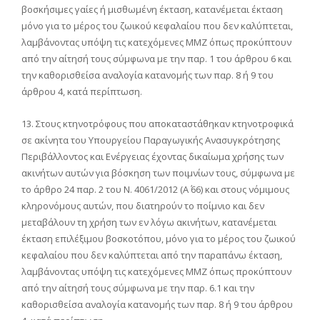
βοσκήσιμες γαίες ή μισθωμένη έκταση, κατανέμεται έκταση
μόνο για το μέρος του ζωικού κεφαλαίου που δεν καλύπτεται,
λαμβάνοντας υπόψη τις κατεχόμενες ΜΜΖ όπως προκύπτουν
από την αίτησή τους σύμφωνα με την παρ. 1 του άρθρου 6 και
την καθορισθείσα αναλογία κατανομής των παρ. 8 ή 9 του
άρθρου 4, κατά περίπτωση.
13. Στους κτηνοτρόφους που αποκαταστάθηκαν κτηνοτροφικά
σε ακίνητα του Υπουργείου Παραγωγικής Ανασυγκρότησης
Περιβάλλοντος και Ενέργειας έχοντας δικαίωμα χρήσης των
ακινήτων αυτών για βόσκηση των ποιμνίων τους, σύμφωνα με
το άρθρο 24 παρ. 2 του Ν. 4061/2012 (Α΄ 66) και στους νόμιμους
κληρονόμους αυτών, που διατηρούν το ποίμνιο και δεν
μεταβάλουν τη χρήση των εν λόγω ακινήτων, κατανέμεται
έκταση επιλέξιμου βοσκοτόπου, μόνο για το μέρος του ζωικού
κεφαλαίου που δεν καλύπτεται από την παραπάνω έκταση,
λαμβάνοντας υπόψη τις κατεχόμενες ΜΜΖ όπως προκύπτουν
από την αίτησή τους σύμφωνα με την παρ. 6.1 και την
καθορισθείσα αναλογία κατανομής των παρ. 8 ή 9 του άρθρου