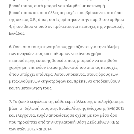
βοσκότοπου, αυτό μπορεί να καλυφθεί με κατανομή
βοσκότοπου και από άλλες περιοχές που βρίσκονται στα όρια
της οικείας Χ.Ε., όπως αυτές ορίστηκαν στην παρ. 3 του άρθρου
4, ή του ίδιου νησιού αν πρόκειται για περιοχές της νησιωτικής
Ελλάδας.
6. Όσοι από τους κτηνοτρόφους χρειάζονται για την κάλυψη
των αναγκών τους και επιθυμούν να κάνουν χρήση
περισσότερης έκτασης βοσκότοπου, μπορούν να αιτηθούν
χορήγηση επιπλέον έκτασης βοσκοτόπου από τις περιοχές
όπου υπάρχει απόθεμα. Αυτοί υπόκεινται στους όρους των
μετακινούμενων κτηνοτρόφων και πρέπει να αποδεικνύουν
και τη μετακίνηση τους.
7. Το ζωικό κεφάλαιο της κάθε εκμετάλλευσης υπολογίζεται με
βάση τη δήλωσή τους στην Ενιαία Αίτησης Ενίσχυσης (ΕΑΕ) 2015
και ελέγχονται τυχόν αποκλίσεις σε σχέση με τον μέσο όρο
που προκύπτει από την Κτηνιατρική Βάση Δεδομένων (ΚΒΔ)
των ετών 2012 και 2014.