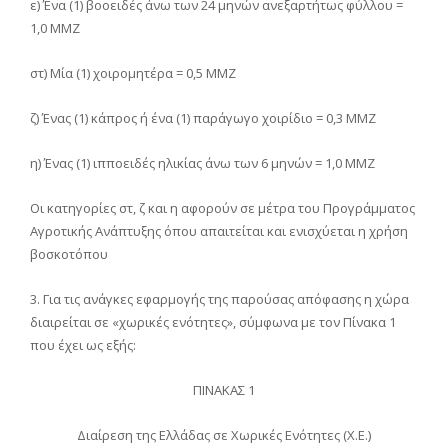
ε) Ένα (1) βοοειδές άνω των 24 μηνών ανεξαρτήτως φύλλου =
1,0 ΜMΖ
στ) Μία (1) χοιρομητέρα = 0,5 ΜMΖ
ζ) Ένας (1) κάπρος ή ένα (1) παράγωγο χοιρίδιο = 0,3 ΜΜΖ
η) Ένας (1) ιπποειδές ηλικίας άνω των 6 μηνών = 1,0 ΜMΖ
Οι κατηγορίες στ, ζ και η αφορούν σε μέτρα του Προγράμματος
Αγροτικής Ανάπτυξης όπου απαιτείται και ενισχύεται η χρήση
βοσκοτόπου
3. Για τις ανάγκες εφαρμογής της παρούσας απόφασης η χώρα
διαιρείται σε «χωρικές ενότητες», σύμφωνα με τον Πίνακα 1
που έχει ως εξής:
ΠΙΝΑΚΑΣ 1
Διαίρεση της Ελλάδας σε Χωρικές Ενότητες (Χ.Ε.)