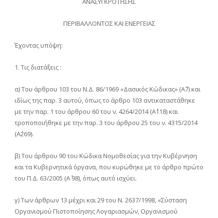
ΑΝΑΣΥΓΚΡΟΤΗΣΗΣ
ΠΕΡΙΒΑΛΛΟΝΤΟΣ ΚΑΙ ΕΝΕΡΓΕΙΑΣ
Έχοντας υπόψη:
1. Τις διατάξεις :
α) Του άρθρου 103 του Ν.Δ. 86/1969 «Δασικός Κώδικας» (Α΄7) και
ιδίως της παρ. 3 αυτού, όπως το άρθρο 103 αντικαταστάθηκε
με την παρ. 1 του άρθρου 60 του ν. 4264/2014 (Α΄118) και
τροποποιήθηκε με την παρ. 3 του άρθρου 25 του ν. 4315/2014
(Α΄269).
β) Του άρθρου 90 του Κώδικα Νομοθεσίας για την Κυβέρνηση
και τα Κυβερνητικά όργανα, που κυρώθηκε με το άρθρο πρώτο
του Π.Δ. 63/2005 (Α΄ 98), όπως αυτό ισχύει.
γ) Των άρθρων 13 μέχρι και 29 του Ν. 2637/1998, «Σύσταση
Οργανισμού Πιστοποίησης Λογαριασμών, Οργανισμού