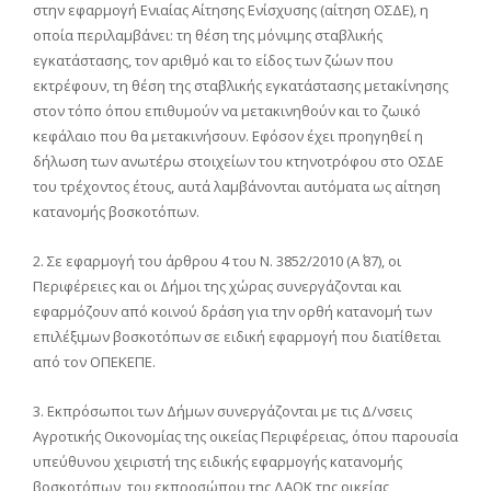
στην εφαρμογή Ενιαίας Αίτησης Ενίσχυσης (αίτηση ΟΣΔΕ), η
οποία περιλαμβάνει: τη θέση της μόνιμης σταβλικής
εγκατάστασης, τον αριθμό και το είδος των ζώων που
εκτρέφουν, τη θέση της σταβλικής εγκατάστασης μετακίνησης
στον τόπο όπου επιθυμούν να μετακινηθούν και το ζωικό
κεφάλαιο που θα μετακινήσουν. Εφόσον έχει προηγηθεί η
δήλωση των ανωτέρω στοιχείων του κτηνοτρόφου στο ΟΣΔΕ
του τρέχοντος έτους, αυτά λαμβάνονται αυτόματα ως αίτηση
κατανομής βοσκοτόπων.
2. Σε εφαρμογή του άρθρου 4 του Ν. 3852/2010 (Α΄ 87), οι
Περιφέρειες και οι Δήμοι της χώρας συνεργάζονται και
εφαρμόζουν από κοινού δράση για την ορθή κατανομή των
επιλέξιμων βοσκοτόπων σε ειδική εφαρμογή που διατίθεται
από τον ΟΠΕΚΕΠΕ.
3. Εκπρόσωποι των Δήμων συνεργάζονται με τις Δ/νσεις
Αγροτικής Οικονομίας της οικείας Περιφέρειας, όπου παρουσία
υπεύθυνου χειριστή της ειδικής εφαρμογής κατανομής
βοσκοτόπων, του εκπροσώπου της ΔΑΟΚ της οικείας