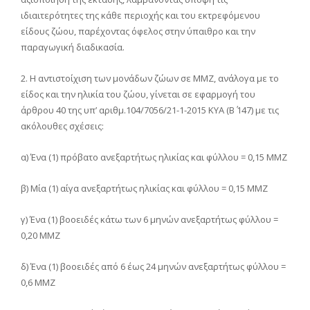
ιδιαιτερότητες της κάθε περιοχής και του εκτρεφόμενου
είδους ζώου, παρέχοντας όφελος στην ύπαιθρο και την
παραγωγική διαδικασία.
2. Η αντιστοίχιση των μονάδων ζώων σε MMZ, ανάλογα με το
είδος και την ηλικία του ζώου, γίνεται σε εφαρμογή του
άρθρου 40 της υπ’ αριθμ.104/7056/21-1-2015 ΚΥΑ (Β΄ 147) με τις
ακόλουθες σχέσεις:
α) Ένα (1) πρόβατο ανεξαρτήτως ηλικίας και φύλλου = 0,15 ΜMΖ
β) Μία (1) αίγα ανεξαρτήτως ηλικίας και φύλλου = 0,15 ΜMΖ
γ) Ένα (1) βοοειδές κάτω των 6 μηνών ανεξαρτήτως φύλλου =
0,20 ΜΜΖ
δ) Ένα (1) βοοειδές από 6 έως 24 μηνών ανεξαρτήτως φύλλου =
0,6 ΜMΖ