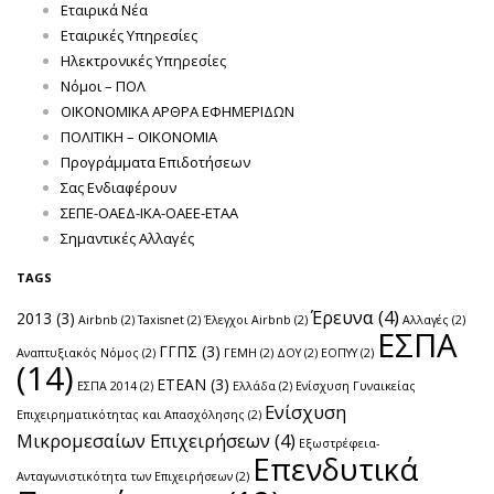
Εταιρικά Νέα
Εταιρικές Υπηρεσίες
Ηλεκτρονικές Υπηρεσίες
Νόμοι – ΠΟΛ
ΟΙΚΟΝΟΜΙΚΑ ΑΡΘΡΑ ΕΦΗΜΕΡΙΔΩΝ
ΠΟΛΙΤΙΚΗ – ΟΙΚΟΝΟΜΙΑ
Προγράμματα Επιδοτήσεων
Σας Ενδιαφέρουν
ΣΕΠΕ-ΟΑΕΔ-ΙΚΑ-ΟΑΕΕ-ΕΤΑΑ
Σημαντικές Αλλαγές
TAGS
Έρευνα
(4)
2013
(3)
Airbnb
(2)
Taxisnet
(2)
Έλεγχοι Airbnb
(2)
Αλλαγές
(2)
ΕΣΠΑ
ΓΓΠΣ
(3)
Αναπτυξιακός Νόμος
(2)
ΓΕΜΗ
(2)
ΔΟΥ
(2)
ΕΟΠΥΥ
(2)
(14)
ΕΤΕΑΝ
(3)
ΕΣΠΑ 2014
(2)
Ελλάδα
(2)
Ενίσχυση Γυναικείας
Ενίσχυση
Επιχειρηματικότητας και Απασχόλησης
(2)
Μικρομεσαίων Επιχειρήσεων
(4)
Εξωστρέφεια-
Επενδυτικά
Ανταγωνιστικότητα των Επιχειρήσεων
(2)