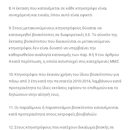
8. Η έκταση που κατανέμεται σε κάθε κτηνοτρόφο είναι
συνεχόμενη και ενιαία, όπου αυτό είναι εφικτό.
9. Στους μετακινούμενους κτηνοτρόφους δύναται να
κατανεμηθεί βοσκότοπος σε διαφορετικές Χ.Ε. Το σύνολο της
έκτασης βοσκότοπου που δικαιούνται οι μετακινούμενοι
κτηνοτρόφοι δεν είναι δυνατό να υπερβαίνει την
καθορισθείσα αναλογία κατανομής των παρ. 8 ή 9 του άρθρου
4 κατά περίπτωση, η οποία αντιστοιχεί στις κατεχόμενες ΜΜΖ.
10. Κτηνοτρόφοι που έκαναν χρήση του ίδιου βοσκότοπου για
πάνω από 3 έτη κατά την πενταετία 2010-2014, λαμβάνουν κατά
προτεραιότητα τις ίδιες εκτάσεις εφόσον το επιθυμούν και το
δηλώσουν στην αίτησή τους.
11. Οι παραλίμνιοι ή παραποτάμιοι βοσκότοποι κατανέμονται
κατά προτεραιότητα στους εκτροφείς βουβαλιών.
12. Στους κτηνοτρόφους που κατέχουν δικαίωμα βοσκής σε