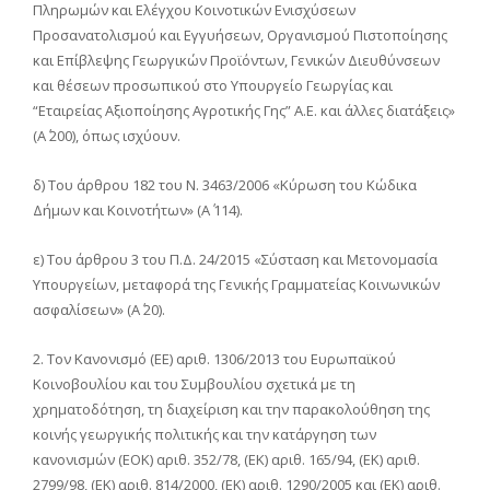
Πληρωμών και Ελέγχου Κοινοτικών Ενισχύσεων
Προσανατολισμού και Εγγυήσεων, Οργανισμού Πιστοποίησης
και Επίβλεψης Γεωργικών Προϊόντων, Γενικών Διευθύνσεων
και θέσεων προσωπικού στο Υπουργείο Γεωργίας και
“Εταιρείας Αξιοποίησης Αγροτικής Γης” Α.Ε. και άλλες διατάξεις»
(Α΄ 200), όπως ισχύουν.
δ) Του άρθρου 182 του Ν. 3463/2006 «Κύρωση του Κώδικα
Δήμων και Κοινοτήτων» (Α΄ 114).
ε) Του άρθρου 3 του Π.Δ. 24/2015 «Σύσταση και Μετονομασία
Υπουργείων, μεταφορά της Γενικής Γραμματείας Κοινωνικών
ασφαλίσεων» (Α΄ 20).
2. Τον Κανονισμό (ΕΕ) αριθ. 1306/2013 του Ευρωπαϊκού
Κοινοβουλίου και του Συμβουλίου σχετικά με τη
χρηματοδότηση, τη διαχείριση και την παρακολούθηση της
κοινής γεωργικής πολιτικής και την κατάργηση των
κανονισμών (ΕΟΚ) αριθ. 352/78, (ΕΚ) αριθ. 165/94, (ΕΚ) αριθ.
2799/98, (ΕΚ) αριθ. 814/2000, (ΕΚ) αριθ. 1290/2005 και (ΕΚ) αριθ.