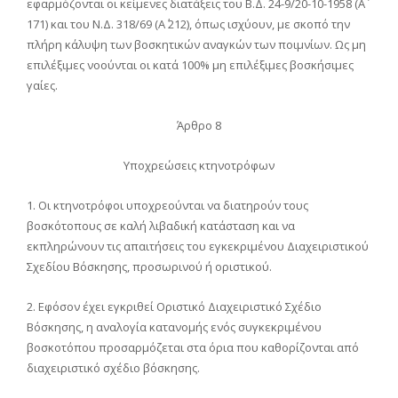
εφαρμόζονται οι κείμενες διατάξεις του Β.Δ. 24-9/20-10-1958 (Α΄
171) και του Ν.Δ. 318/69 (Α΄ 212), όπως ισχύουν, με σκοπό την
πλήρη κάλυψη των βοσκητικών αναγκών των ποιμνίων. Ως μη
επιλέξιμες νοούνται οι κατά 100% μη επιλέξιμες βοσκήσιμες
γαίες.
Άρθρο 8
Υποχρεώσεις κτηνοτρόφων
1. Οι κτηνοτρόφοι υποχρεούνται να διατηρούν τους
βοσκότοπους σε καλή λιβαδική κατάσταση και να
εκπληρώνουν τις απαιτήσεις του εγκεκριμένου Διαχειριστικού
Σχεδίου Βόσκησης, προσωρινού ή οριστικού.
2. Εφόσον έχει εγκριθεί Οριστικό Διαχειριστικό Σχέδιο
Βόσκησης, η αναλογία κατανομής ενός συγκεκριμένου
βοσκοτόπου προσαρμόζεται στα όρια που καθορίζονται από
διαχειριστικό σχέδιο βόσκησης.