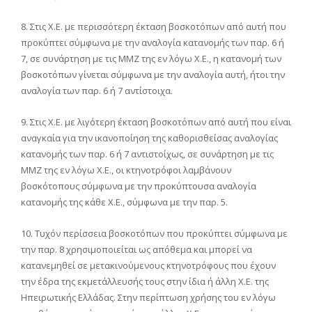
8. Στις Χ.Ε. με περισσότερη έκταση βοσκοτόπων από αυτή που
προκύπτει σύμφωνα με την αναλογία κατανομής των παρ. 6 ή
7, σε συνάρτηση με τις ΜΜΖ της εν λόγω Χ.Ε., η κατανομή των
βοσκοτόπων γίνεται σύμφωνα με την αναλογία αυτή, ήτοι την
αναλογία των παρ. 6 ή 7 αντίστοιχα.
9. Στις Χ.Ε. με λιγότερη έκταση βοσκοτόπων από αυτή που είναι
αναγκαία για την ικανοποίηση της καθορισθείσας αναλογίας
κατανομής των παρ. 6 ή 7 αντιστοίχως, σε συνάρτηση με τις
ΜΜΖ της εν λόγω Χ.Ε., οι κτηνοτρόφοι λαμβάνουν
βοσκότοπους σύμφωνα με την προκύπτουσα αναλογία
κατανομής της κάθε Χ.Ε., σύμφωνα με την παρ. 5.
10. Τυχόν περίσσεια βοσκοτόπων που προκύπτει σύμφωνα με
την παρ. 8 χρησιμοποιείται ως απόθεμα και μπορεί να
κατανεμηθεί σε μετακινούμενους κτηνοτρόφους που έχουν
την έδρα της εκμετάλλευσής τους στην ίδια ή άλλη Χ.Ε. της
Ηπειρωτικής Ελλάδας. Στην περίπτωση χρήσης του εν λόγω