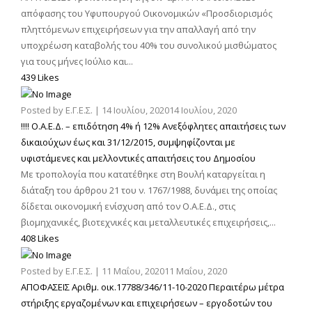
απόφασης του Υφυπουργού Οικονομικών «Προσδιορισμός
πληττόμενων επιχειρήσεων για την απαλλαγή από την
υποχρέωση καταβολής του 40% του συνολικού μισθώματος
για τους μήνες Ιούλιο και...
439 Likes
Posted by
Ε.Γ.Ε.Σ.
|
14 Ιουλίου, 2020
14 Ιουλίου, 2020
!!!! Ο.Α.Ε.Δ. – επιδότηση 4% ή 12% Ανεξόφλητες απαιτήσεις των
δικαιούχων έως και 31/12/2015, συμψηφίζονται με
υφιστάμενες και μελλοντικές απαιτήσεις του Δημοσίου
Με τροπολογία που κατατέθηκε στη Βουλή καταργείται η
διάταξη του άρθρου 21 του ν. 1767/1988, δυνάμει της οποίας
δίδεται οικονομική ενίσχυση από τον Ο.Α.Ε.Δ., στις
βιομηχανικές, βιοτεχνικές και μεταλλευτικές επιχειρήσεις,...
408 Likes
Posted by
Ε.Γ.Ε.Σ.
|
11 Μαΐου, 2020
11 Μαΐου, 2020
ΑΠΟΦΑΣΕΙΣ Αριθμ. οικ.17788/346/11-10-2020 Περαιτέρω μέτρα
στήριξης εργαζομένων και επιχειρήσεων – εργοδοτών του