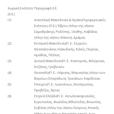
Χωρική Ενότητα
Περιγραφή Χ.Ε.
(Χ.Ε.)
(1)
Ανατολική Μακεδονία & ΘράκηΠεριφερειακές
Ενότητες (Π.Ε.): Έβρου (πλην της νήσου
Σαμοθράκης), Ροδόπης, Ξάνθης, Καβάλας
(πλην της νήσου Θάσου), Δράμας
(2)
Κεντρική ΜακεδονίαΠ. Ε.: Σερρών,
Θεσσαλονίκης Χαλκιδικής, Κιλκίς, Πιερίας,
Ημαθίας, Πέλλας
(3)
Δυτική ΜακεδονίαΠ. Ε.: Καστοριάς, Φλώρινας,
Κοζάνης, Γρεβενών
(4)
ΘεσσαλίαΠ. Ε.: Λάρισας, Μαγνησίας (πλην των
Βορείων Σποράδων), Τρικάλων, Καρδίτσας
(5)
ΉπειροςΠ. Ε.: Ιωαννίνων, Θεσπρωτίας,
Πρεβέζης, Άρτας
(6)
Στερεά ΕλλάδαΠ. Ε.: Αιτωλοακαρνανίας,
Ευρυτανίας, Φωκίδας,Φθιώτιδας, Βοιωτίας,
Ευβοίας (πλην της νήσου Σκύρου), Αττικής
(πλην των νήσων Αργοσαρωνικού, των