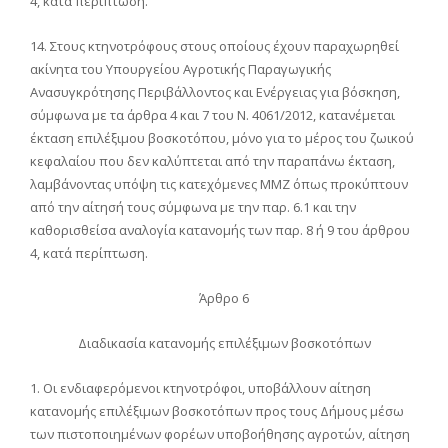
4, κατά περίπτωση.
14. Στους κτηνοτρόφους στους οποίους έχουν παραχωρηθεί
ακίνητα του Υπουργείου Αγροτικής Παραγωγικής
Ανασυγκρότησης Περιβάλλοντος και Ενέργειας για βόσκηση,
σύμφωνα με τα άρθρα 4 και 7 του Ν. 4061/2012, κατανέμεται
έκταση επιλέξιμου βοσκοτόπου, μόνο για το μέρος του ζωικού
κεφαλαίου που δεν καλύπτεται από την παραπάνω έκταση,
λαμβάνοντας υπόψη τις κατεχόμενες ΜΜΖ όπως προκύπτουν
από την αίτησή τους σύμφωνα με την παρ. 6.1 και την
καθορισθείσα αναλογία κατανομής των παρ. 8 ή 9 του άρθρου
4, κατά περίπτωση.
Άρθρο 6
Διαδικασία κατανομής επιλέξιμων βοσκοτόπων
1. Οι ενδιαφερόμενοι κτηνοτρόφοι, υποβάλλουν αίτηση
κατανομής επιλέξιμων βοσκοτόπων προς τους Δήμους μέσω
των πιστοποιημένων φορέων υποβοήθησης αγροτών, αίτηση