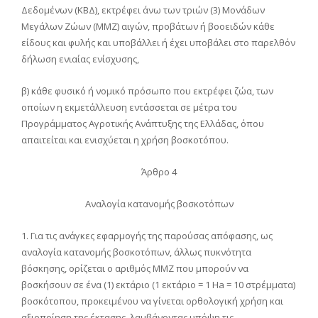
Δεδομένων (ΚΒΔ), εκτρέφει άνω των τριών (3) Μονάδων
Μεγάλων Ζώων (ΜΜΖ) αιγών, προβάτων ή βοοειδών κάθε
είδους και φυλής και υποβάλλει ή έχει υποβάλει στο παρελθόν
δήλωση ενιαίας ενίσχυσης,
β) κάθε φυσικό ή νομικό πρόσωπο που εκτρέφει ζώα, των
οποίων η εκμετάλλευση εντάσσεται σε μέτρα του
Προγράμματος Αγροτικής Ανάπτυξης της Ελλάδας, όπου
απαιτείται και ενισχύεται η χρήση βοσκοτόπου.
Άρθρο 4
Αναλογία κατανομής βοσκοτόπων
1. Για τις ανάγκες εφαρμογής της παρούσας απόφασης, ως
αναλογία κατανομής βοσκοτόπων, άλλως πυκνότητα
βόσκησης, ορίζεται ο αριθμός ΜΜΖ που μπορούν να
βοσκήσουν σε ένα (1) εκτάριο (1 εκτάριο = 1 Ha = 10 στρέμματα)
βοσκότοπου, προκειμένου να γίνεται ορθολογική χρήση και
αξιοποίηση της έκτασης, λαμβάνοντας υπόψη τις