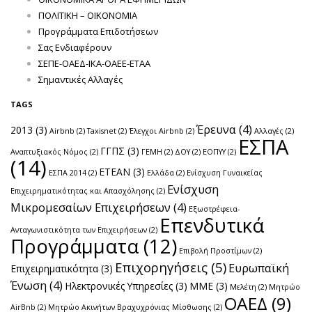
ΠΟΛΙΤΙΚΗ – ΟΙΚΟΝΟΜΙΑ
Προγράμματα Επιδοτήσεων
Σας Ενδιαφέρουν
ΣΕΠΕ-ΟΑΕΔ-ΙΚΑ-ΟΑΕΕ-ΕΤΑΑ
Σημαντικές Αλλαγές
TAGS
Έρευνα
(4)
2013
(3)
Airbnb
(2)
Taxisnet
(2)
Έλεγχοι Airbnb
(2)
Αλλαγές
(2)
ΕΣΠΑ
ΓΓΠΣ
(3)
Αναπτυξιακός Νόμος
(2)
ΓΕΜΗ
(2)
ΔΟΥ
(2)
ΕΟΠΥΥ
(2)
(14)
ΕΤΕΑΝ
(3)
ΕΣΠΑ 2014
(2)
Ελλάδα
(2)
Ενίσχυση Γυναικείας
Ενίσχυση
Επιχειρηματικότητας και Απασχόλησης
(2)
Μικρομεσαίων Επιχειρήσεων
(4)
Εξωστρέφεια-
Επενδυτικά
Ανταγωνιστικότητα των Επιχειρήσεων
(2)
Προγράμματα
(12)
Επιβολή Προστίμων
(2)
Επιχορηγήσεις
(5)
Ευρωπαϊκή
Επιχειρηματικότητα
(3)
Ένωση
(4)
Ηλεκτρονικές Υπηρεσίες
(3)
ΜΜΕ
(3)
Μελέτη
(2)
Μητρώο
ΟΑΕΔ
(9)
AirBnb
(2)
Μητρώο Ακινήτων Βραχυχρόνιας Μίσθωσης
(2)