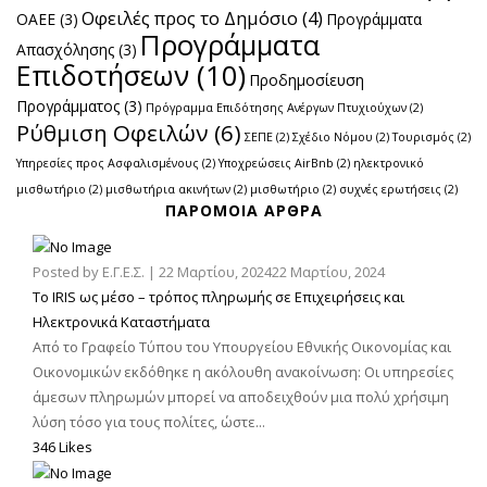
Οφειλές προς το Δημόσιο
(4)
ΟΑΕΕ
(3)
Προγράμματα
Προγράμματα
Απασχόλησης
(3)
Επιδοτήσεων
(10)
Προδημοσίευση
Προγράμματος
(3)
Πρόγραμμα Επιδότησης Ανέργων Πτυχιούχων
(2)
Ρύθμιση Οφειλών
(6)
ΣΕΠΕ
(2)
Σχέδιο Νόμου
(2)
Τουρισμός
(2)
Υπηρεσίες προς Ασφαλισμένους
(2)
Υποχρεώσεις AirBnb
(2)
ηλεκτρονικό
μισθωτήριο
(2)
μισθωτήρια ακινήτων
(2)
μισθωτήριο
(2)
συχνές ερωτήσεις
(2)
ΠΑΡΌΜΟΙΑ ΆΡΘΡΑ
Posted by
Ε.Γ.Ε.Σ.
|
22 Μαρτίου, 2024
22 Μαρτίου, 2024
Το IRIS ως μέσο – τρόπος πληρωμής σε Επιχειρήσεις και
Ηλεκτρονικά Καταστήματα
Από το Γραφείο Τύπου του Υπουργείου Εθνικής Οικονομίας και
Οικονομικών εκδόθηκε η ακόλουθη ανακοίνωση: Οι υπηρεσίες
άμεσων πληρωμών μπορεί να αποδειχθούν μια πολύ χρήσιμη
λύση τόσο για τους πολίτες, ώστε...
346 Likes