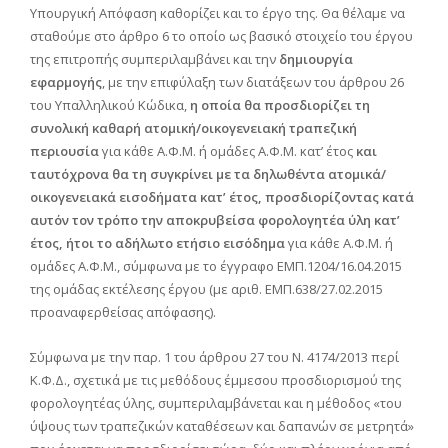
Υπουργική Απόφαση καθορίζει και το έργο της. Θα θέλαμε να
σταθούμε στο άρθρο 6 το οποίο ως βασικό στοιχείο του έργου
της επιτροπής συμπεριλαμβάνει και την
δημιουργία
εφαρμογής
, με την επιφύλαξη των διατάξεων του άρθρου 26
του Υπαλληλικού Κώδικα,
η οποία θα προσδιορίζει τη
συνολική καθαρή ατομική/οικογενειακή τραπεζική
περιουσία
για κάθε Α.Φ.Μ. ή ομάδες Α.Φ.Μ. κατ’ έτος
και
ταυτόχρονα θα τη συγκρίνει με τα δηλωθέντα ατομικά/
οικογενειακά εισοδήματα κατ’ έτος, προσδιορίζοντας κατά
αυτόν τον τρόπο την αποκρυβείσα φορολογητέα ύλη κατ’
έτος, ήτοι το αδήλωτο ετήσιο εισόδημα
για κάθε Α.Φ.Μ. ή
ομάδες Α.Φ.Μ., σύμφωνα με το έγγραφο ΕΜΠ.1204/16.04.2015
της ομάδας εκτέλεσης έργου (με αριθ. ΕΜΠ.638/27.02.2015
προαναφερθείσας απόφασης).
Σύμφωνα με την παρ. 1 του άρθρου 27 του Ν. 4174/2013 περί
Κ.Φ.Δ., σχετικά με τις μεθόδους έμμεσου προσδιορισμού της
φορολογητέας ύλης, συμπεριλαμβάνεται και η μέθοδος «του
ύψους των τραπεζικών καταθέσεων και δαπανών σε μετρητά»