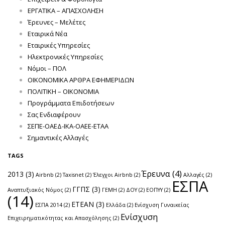
ΕΡΓΑΤΙΚΑ – ΑΠΑΣΧΟΛΗΣΗ
Έρευνες – Μελέτες
Εταιρικά Νέα
Εταιρικές Υπηρεσίες
Ηλεκτρονικές Υπηρεσίες
Νόμοι – ΠΟΛ
ΟΙΚΟΝΟΜΙΚΑ ΑΡΘΡΑ ΕΦΗΜΕΡΙΔΩΝ
ΠΟΛΙΤΙΚΗ – ΟΙΚΟΝΟΜΙΑ
Προγράμματα Επιδοτήσεων
Σας Ενδιαφέρουν
ΣΕΠΕ-ΟΑΕΔ-ΙΚΑ-ΟΑΕΕ-ΕΤΑΑ
Σημαντικές Αλλαγές
TAGS
Έρευνα
(4)
2013
(3)
Airbnb
(2)
Taxisnet
(2)
Έλεγχοι Airbnb
(2)
Αλλαγές
(2)
ΕΣΠΑ
ΓΓΠΣ
(3)
Αναπτυξιακός Νόμος
(2)
ΓΕΜΗ
(2)
ΔΟΥ
(2)
ΕΟΠΥΥ
(2)
(14)
ΕΤΕΑΝ
(3)
ΕΣΠΑ 2014
(2)
Ελλάδα
(2)
Ενίσχυση Γυναικείας
Ενίσχυση
Επιχειρηματικότητας και Απασχόλησης
(2)