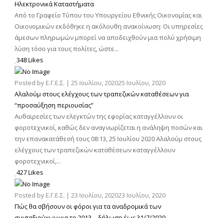
Ηλεκτρονικά Καταστήματα
Από το Γραφείο Τύπου του Υπουργείου Εθνικής Οικονομίας και
Οικονομικών εκδόθηκε η ακόλουθη ανακοίνωση: Οι υπηρεσίες
άμεσων πληρωμών μπορεί να αποδειχθούν μια πολύ χρήσιμη
λύση τόσο για τους πολίτες, ώστε...
348 Likes
Posted by
Ε.Γ.Ε.Σ.
|
25 Ιουλίου, 2020
25 Ιουλίου, 2020
Αλαλούμ στους ελέγχους των τραπεζικών καταθέσεων για
“προσαύξηση περιουσίας”
Αυθαιρεσίες των ελεγκτών της εφορίας καταγγέλλουν οι
φοροτεχνικοί, καθώς δεν αναγνωρίζεται η ανάληψη ποσών και
την επανακατάθεσή τους 08:13, 25 Ιουλίου 2020 Αλαλούμ στους
ελέγχους των τραπεζικών καταθέσεων καταγγέλλουν
φοροτεχνικοί,...
427 Likes
Posted by
Ε.Γ.Ε.Σ.
|
23 Ιουλίου, 2020
23 Ιουλίου, 2020
Πώς θα σβήσουν οι φόροι για τα αναδρομικά των
συνταξιούχων για το 2013 – δήλωση έως 31/7/2020