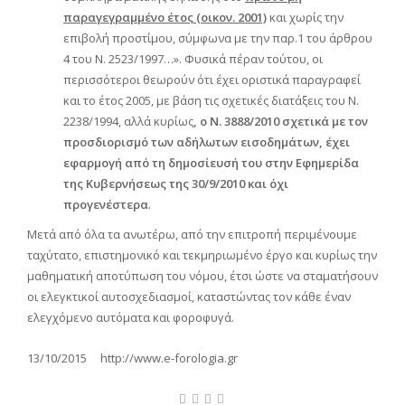
παραγεγραμμένο έτος (οικον. 2001)
και χωρίς την
επιβολή προστίμου, σύμφωνα με την παρ.1 του άρθρου
4 του Ν. 2523/1997…». Φυσικά πέραν τούτου, οι
περισσότεροι θεωρούν ότι έχει οριστικά παραγραφεί
και το έτος 2005, με βάση τις σχετικές διατάξεις του Ν.
2238/1994, αλλά κυρίως
, ο Ν. 3888/2010 σχετικά με τον
προσδιορισμό των αδήλωτων εισοδημάτων, έχει
εφαρμογή από τη δημοσίευσή του στην Εφημερίδα
της Κυβερνήσεως της 30/9/2010 και όχι
προγενέστερα
.
Μετά από όλα τα ανωτέρω, από την επιτροπή περιμένουμε
ταχύτατο, επιστημονικό και τεκμηριωμένο έργο και κυρίως την
μαθηματική αποτύπωση του νόμου, έτσι ώστε να σταματήσουν
οι ελεγκτικοί αυτοσχεδιασμοί, καταστώντας τον κάθε έναν
ελεγχόμενο αυτόματα και φοροφυγά.
13/10/2015 http://www.e-forologia.gr