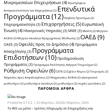
Μικρομεσαίων Επιχειρήσεων
(4)
Εξωστρέφεια-
Επενδυτικά
Ανταγωνιστικότητα των Επιχειρήσεων
(2)
Προγράμματα
(12)
Επιβολή Προστίμων
(2)
Επιχορηγήσεις
(5)
Ευρωπαϊκή
Επιχειρηματικότητα
(3)
Ένωση
(4)
Ηλεκτρονικές Υπηρεσίες
(3)
ΜΜΕ
(3)
Μελέτη
(2)
Μητρώο
ΟΑΕΔ
(9)
AirBnb
(2)
Μητρώο Ακινήτων Βραχυχρόνιας Μίσθωσης
(2)
Οφειλές προς το Δημόσιο
(4)
ΟΑΕΕ
(3)
Προγράμματα
Προγράμματα
Απασχόλησης
(3)
Επιδοτήσεων
(10)
Προδημοσίευση
Προγράμματος
(3)
Πρόγραμμα Επιδότησης Ανέργων Πτυχιούχων
(2)
Ρύθμιση Οφειλών
(6)
ΣΕΠΕ
(2)
Σχέδιο Νόμου
(2)
Τουρισμός
(2)
Υπηρεσίες προς Ασφαλισμένους
(2)
Υποχρεώσεις AirBnb
(2)
ηλεκτρονικό
μισθωτήριο
(2)
μισθωτήρια ακινήτων
(2)
μισθωτήριο
(2)
συχνές ερωτήσεις
(2)
ΠΑΡΌΜΟΙΑ ΆΡΘΡΑ
Posted by
Ε.Γ.Ε.Σ.
|
22 Μαρτίου, 2024
22 Μαρτίου, 2024
Το IRIS ως μέσο – τρόπος πληρωμής σε Επιχειρήσεις και