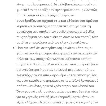
κίνηση του λογαριασμού, δεν έλαβαν κάποια ποσά και
φυσικά δεν προσαύξησαν την περιουσία τους. Συνεπώς,
προτείνουμε
οι κοινοί λογαριασμοί να
συναθροίζονται αρχικά στις καταθέσεις του πρώτου
κυρίου
και αν αυτός με αποδεικτικά στοιχεία και τη
συναίνεση των υπολοίπων συνδικαιούχων αποδείξει
πως πράγματι δεν του ανήκε το σύνολο του ποσού, τότε
αυτό να επιμερίζεται από τον ελεγκτή αναλόγως.
Είναι γνωστό ότι σε περίπτωση θανάτου κάποιου, οι
φυσικοί του κληρονόμοι είναι φορείς των δικαιωμάτων
αλλά και των υποχρεώσεων που υφίσταντο κατά τη
στιγμή του θανάτου, αλλά και αυτών που θα προκύψουν
μεταγενέστερα. Ήμασταν κοινωνοί περίπτωσης όπου
ελεγκτής ζητούσε από κληρονόμο να του αποσαφηνίσει
γεγονός κατάθεσης χρημάτων σε τραπεζικό λογαριασμό
από τον θανόντα, αρκετά χρόνια πριν τον θάνατό του.
Όταν φυσικά ο κληρονόμος απάντησε πως δεν είχε ιδέα
για το γεγονός, επειδή μόνο κληρονόμος του ήταν και
είχαν ελάχιστες διαπροσωπικές σχέσεις, ο ελεγκτής δεν