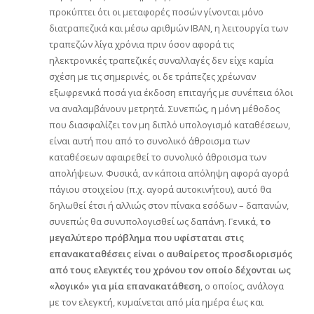
προκύπτει ότι οι μεταφορές ποσών γίνονται μόνο
διατραπεζικά και μέσω αριθμών IBAN, η λειτουργία των
τραπεζών λίγα χρόνια πριν όσον αφορά τις
ηλεκτρονικές τραπεζικές συναλλαγές δεν είχε καμία
σχέση με τις σημερινές, οι δε τράπεζες χρέωναν
εξωφρενικά ποσά για έκδοση επιταγής με συνέπεια όλοι
να αναλαμβάνουν μετρητά. Συνεπώς, η μόνη μέθοδος
που διασφαλίζει τον μη διπλό υπολογισμό καταθέσεων,
είναι αυτή που από το συνολικό άθροισμα των
καταθέσεων αφαιρεθεί το συνολικό άθροισμα των
απολήψεων. Φυσικά, αν κάποια απόληψη αφορά αγορά
πάγιου στοιχείου (π.χ. αγορά αυτοκινήτου), αυτό θα
δηλωθεί έτσι ή αλλιώς στον πίνακα εσόδων – δαπανών,
συνεπώς θα συνυπολογισθεί ως δαπάνη. Γενικά,
το
μεγαλύτερο πρόβλημα που υφίσταται στις
επανακαταθέσεις είναι ο αυθαίρετος προσδιορισμός
από τους ελεγκτές του χρόνου τον οποίο δέχονται ως
«λογικό» για μία επανακατάθεση
, ο οποίος, ανάλογα
με τον ελεγκτή, κυμαίνεται από μία ημέρα έως και