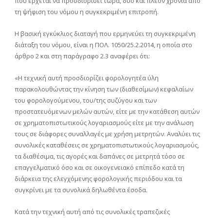
που έρχεται να προσδιορίσει τώρα, δύο και πλέον χρόνια από
τη ψήφιση του νόμου η συγκεκριμένη επιτροπή.
Η βασική εγκύκλιος διαταγή που ερμηνεύει τη συγκεκριμένη
διάταξη του νόμου, είναι η ΠΟΛ. 1050/25.2.2014, η οποία στο
άρθρο 2 και στη παράγραφο 2.3 αναφέρει ότι:
«Η τεχνική αυτή προσδιορίζει φορολογητέα ύλη
παρακολουθώντας την κίνηση των (διαθεσίμων) κεφαλαίων
του φορολογούμενου, του/της συζύγου και των
προστατευόμενων μελών αυτών, είτε με την κατάθεση αυτών
σε χρηματοπιστωτικούς λογαριασμούς είτε με την ανάλωση
τους σε διάφορες συναλλαγές με χρήση μετρητών. Αναλύει τις
συνολικές καταθέσεις σε χρηματοπιστωτικούς λογαριασμούς,
τα διαθέσιμα, τις αγορές και δαπάνες σε μετρητά τόσο σε
επαγγελματικό όσο και σε οικογενειακό επίπεδο κατά τη
διάρκεια της ελεγχόμενης φορολογικής περιόδου και τα
συγκρίνει με τα συνολικά δηλωθέντα έσοδα.
Κατά την τεχνική αυτή από τις συνολικές τραπεζικές