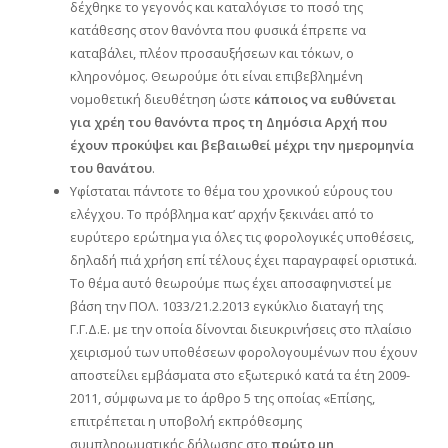
δέχθηκε το γεγονός και καταλόγισε το ποσό της
κατάθεσης στον θανόντα που φυσικά έπρεπε να
καταβάλει, πλέον προσαυξήσεων και τόκων, ο
κληρονόμος. Θεωρούμε ότι είναι επιβεβλημένη
νομοθετική διευθέτηση ώστε
κάποιος να ευθύνεται
για χρέη του θανόντα προς τη Δημόσια Αρχή που
έχουν προκύψει και βεβαιωθεί μέχρι την ημερομηνία
του θανάτου
.
Υφίσταται πάντοτε το θέμα του χρονικού εύρους του
ελέγχου. Το πρόβλημα κατ’ αρχήν ξεκινάει από το
ευρύτερο ερώτημα για όλες τις φορολογικές υποθέσεις,
δηλαδή πιά χρήση επί τέλους έχει παραγραφεί οριστικά.
Το θέμα αυτό θεωρούμε πως έχει αποσαφηνιστεί με
βάση την ΠΟΛ. 1033/21.2.2013 εγκύκλιο διαταγή της
Γ.Γ.Δ.Ε. με την οποία δίνονται διευκρινήσεις στο πλαίσιο
χειρισμού των υποθέσεων φορολογουμένων που έχουν
αποστείλει εμβάσματα στο εξωτερικό κατά τα έτη 2009-
2011, σύμφωνα με το άρθρο 5 της οποίας «Επίσης,
επιτρέπεται η υποβολή εκπρόθεσμης
συμπληρωματικής δήλωσης στο
πρώτο μη