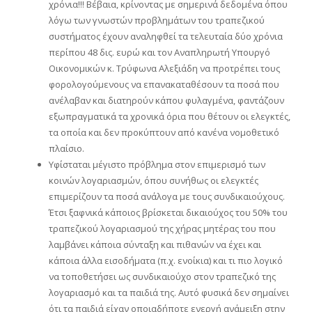
χρόνια!!! Βέβαια, κρίνοντας με σημερινά δεδομένα όπου
λόγω των γνωστών προβλημάτων του τραπεζικού
συστήματος έχουν αναληφθεί τα τελευταία δύο χρόνια
περίπου 48 δις. ευρώ και τον Αναπληρωτή Υπουργό
Οικονομικών κ. Τρύφωνα Αλεξιάδη να προτρέπει τους
φορολογούμενους να επανακαταθέσουν τα ποσά που
ανέλαβαν και διατηρούν κάπου φυλαγμένα, φαντάζουν
εξωπραγματικά τα χρονικά όρια που θέτουν οι ελεγκτές,
τα οποία και δεν προκύπτουν από κανένα νομοθετικό
πλαίσιο.
Υφίσταται μέγιστο πρόβλημα στον επιμερισμό των
κοινών λογαριασμών, όπου συνήθως οι ελεγκτές
επιμερίζουν τα ποσά ανάλογα με τους συνδικαιούχους.
Έτσι ξαφνικά κάποιος βρίσκεται δικαιούχος του 50% του
τραπεζικού λογαριασμού της χήρας μητέρας του που
λαμβάνει κάποια σύνταξη και πιθανών να έχει και
κάποια άλλα εισοδήματα (π.χ. ενοίκια) και τι πιο λογικό
να τοποθετήσει ως συνδικαιούχο στον τραπεζικό της
λογαριασμό και τα παιδιά της. Αυτό φυσικά δεν σημαίνει
ότι τα παιδιά είχαν οποιαδήποτε ενεργή ανάμειξη στην