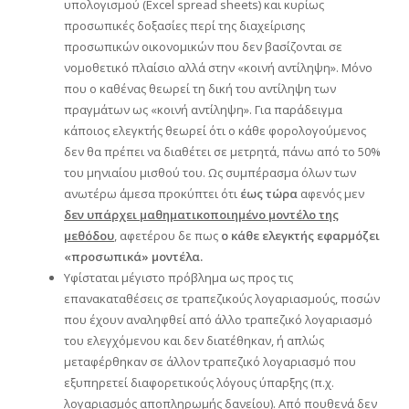
υπολογισμού (Excel spread sheets) και κυρίως
προσωπικές δοξασίες περί της διαχείρισης
προσωπικών οικονομικών που δεν βασίζονται σε
νομοθετικό πλαίσιο αλλά στην «κοινή αντίληψη». Μόνο
που ο καθένας θεωρεί τη δική του αντίληψη των
πραγμάτων ως «κοινή αντίληψη». Για παράδειγμα
κάποιος ελεγκτής θεωρεί ότι ο κάθε φορολογούμενος
δεν θα πρέπει να διαθέτει σε μετρητά, πάνω από το 50%
του μηνιαίου μισθού του. Ως συμπέρασμα όλων των
ανωτέρω άμεσα προκύπτει ότι
έως τώρα
αφενός μεν
δεν υπάρχει μαθηματικοποιημένο μοντέλο της
μεθόδου
, αφετέρου δε πως
ο κάθε ελεγκτής εφαρμόζει
«προσωπικά» μοντέλα.
Υφίσταται μέγιστο πρόβλημα ως προς τις
επανακαταθέσεις σε τραπεζικούς λογαριασμούς, ποσών
που έχουν αναληφθεί από άλλο τραπεζικό λογαριασμό
του ελεγχόμενου και δεν διατέθηκαν, ή απλώς
μεταφέρθηκαν σε άλλον τραπεζικό λογαριασμό που
εξυπηρετεί διαφορετικούς λόγους ύπαρξης (π.χ.
λογαριασμός αποπληρωμής δανείου). Από πουθενά δεν