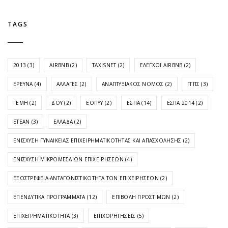
TAGS
2013
(3)
AIRBNB
(2)
TAXISNET
(2)
ΈΛΕΓΧΟΙ AIRBNB
(2)
ΈΡΕΥΝΑ
(4)
ΑΛΛΑΓΈΣ
(2)
ΑΝΑΠΤΥΞΙΑΚΌΣ ΝΌΜΟΣ
(2)
ΓΓΠΣ
(3)
ΓΕΜΗ
(2)
ΔΟΥ
(2)
ΕΟΠΥΥ
(2)
ΕΣΠΑ
(14)
ΕΣΠΑ 2014
(2)
ΕΤΕΑΝ
(3)
ΕΛΛΆΔΑ
(2)
ΕΝΊΣΧΥΣΗ ΓΥΝΑΙΚΕΊΑΣ ΕΠΙΧΕΙΡΗΜΑΤΙΚΌΤΗΤΑΣ ΚΑΙ ΑΠΑΣΧΌΛΗΣΗΣ
(2)
ΕΝΊΣΧΥΣΗ ΜΙΚΡΟΜΕΣΑΊΩΝ ΕΠΙΧΕΙΡΉΣΕΩΝ
(4)
ΕΞΩΣΤΡΈΦΕΙΑ-ΑΝΤΑΓΩΝΙΣΤΙΚΌΤΗΤΑ ΤΩΝ ΕΠΙΧΕΙΡΉΣΕΩΝ
(2)
ΕΠΕΝΔΥΤΙΚΆ ΠΡΟΓΡΆΜΜΑΤΑ
(12)
ΕΠΙΒΟΛΉ ΠΡΟΣΤΊΜΩΝ
(2)
ΕΠΙΧΕΙΡΗΜΑΤΙΚΌΤΗΤΑ
(3)
ΕΠΙΧΟΡΗΓΉΣΕΙΣ
(5)