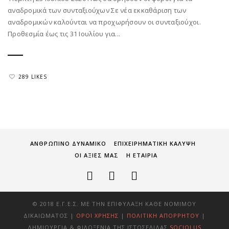
αναδρομικά των συνταξιούχων Σε νέα εκκαθάριση των
αναδρομικών καλούνται να προχωρήσουν οι συνταξιούχοι.
Προθεσμία έως τις 31 Ιουλίου για...
289 LIKES
ΑΝΘΡΩΠΙΝΟ ΔΥΝΑΜΙΚΟ
ΕΠΙΧΕΙΡΗΜΑΤΙΚΗ ΚΑΛΥΨΗ
ΟΙ ΑΞΙΕΣ ΜΑΣ
Η ΕΤΑΙΡΙΑ
© 2018 Ε.Γ.Ε.Σ. ΜΕ ΤΗΝ ΕΠΙΦΎΛΑΞΗ ΚΆΘΕ ΝΌΜΙΜΟΥ
ΔΙΚΑΙΏΜΑΤΟΣ |
ΌΡΟΙ ΧΡΉΣΗΣ
|
ΠΟΛΙΤΙΚΉ ΑΠΟΡΡΉΤΟΥ
|
ΔΗΜΙΟΥΡΓΊΑ & ΦΙΛΟΞΕΝΊΑ ΤΗΣ ΙΣΤΟΣΕΛΊΔΑΣ
SOCIOLUS