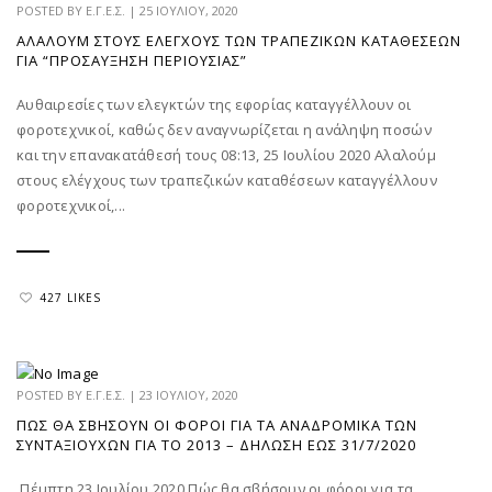
POSTED BY
Ε.Γ.Ε.Σ.
|
25 ΙΟΥΛΊΟΥ, 2020
ΑΛΑΛΟΎΜ ΣΤΟΥΣ ΕΛΈΓΧΟΥΣ ΤΩΝ ΤΡΑΠΕΖΙΚΏΝ ΚΑΤΑΘΈΣΕΩΝ
ΓΙΑ “ΠΡΟΣΑΎΞΗΣΗ ΠΕΡΙΟΥΣΊΑΣ”
Αυθαιρεσίες των ελεγκτών της εφορίας καταγγέλλουν οι
φοροτεχνικοί, καθώς δεν αναγνωρίζεται η ανάληψη ποσών
και την επανακατάθεσή τους 08:13, 25 Ιουλίου 2020 Αλαλούμ
στους ελέγχους των τραπεζικών καταθέσεων καταγγέλλουν
φοροτεχνικοί,...
427 LIKES
POSTED BY
Ε.Γ.Ε.Σ.
|
23 ΙΟΥΛΊΟΥ, 2020
ΠΏΣ ΘΑ ΣΒΉΣΟΥΝ ΟΙ ΦΌΡΟΙ ΓΙΑ ΤΑ ΑΝΑΔΡΟΜΙΚΆ ΤΩΝ
ΣΥΝΤΑΞΙΟΎΧΩΝ ΓΙΑ ΤΟ 2013 – ΔΉΛΩΣΗ ΈΩΣ 31/7/2020
Πέμπτη 23 Ιουλίου 2020 Πώς θα σβήσουν οι φόροι για τα