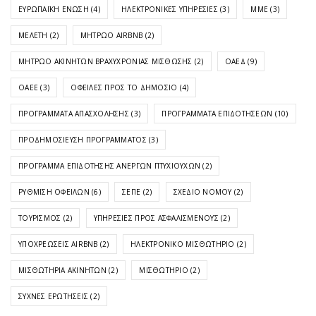
ΕΥΡΩΠΑΪΚΉ ΈΝΩΣΗ
(4)
ΗΛΕΚΤΡΟΝΙΚΈΣ ΥΠΗΡΕΣΊΕΣ
(3)
ΜΜΕ
(3)
ΜΕΛΈΤΗ
(2)
ΜΗΤΡΏΟ AIRBNB
(2)
ΜΗΤΡΏΟ ΑΚΙΝΉΤΩΝ ΒΡΑΧΥΧΡΌΝΙΑΣ ΜΊΣΘΩΣΗΣ
(2)
ΟΑΕΔ
(9)
ΟΑΕΕ
(3)
ΟΦΕΙΛΈΣ ΠΡΟΣ ΤΟ ΔΗΜΌΣΙΟ
(4)
ΠΡΟΓΡΆΜΜΑΤΑ ΑΠΑΣΧΌΛΗΣΗΣ
(3)
ΠΡΟΓΡΆΜΜΑΤΑ ΕΠΙΔΟΤΉΣΕΩΝ
(10)
ΠΡΟΔΗΜΟΣΊΕΥΣΗ ΠΡΟΓΡΆΜΜΑΤΟΣ
(3)
ΠΡΌΓΡΑΜΜΑ ΕΠΙΔΌΤΗΣΗΣ ΑΝΈΡΓΩΝ ΠΤΥΧΙΟΎΧΩΝ
(2)
ΡΎΘΜΙΣΗ ΟΦΕΙΛΏΝ
(6)
ΣΕΠΕ
(2)
ΣΧΈΔΙΟ ΝΌΜΟΥ
(2)
ΤΟΥΡΙΣΜΌΣ
(2)
ΥΠΗΡΕΣΊΕΣ ΠΡΟΣ ΑΣΦΑΛΙΣΜΈΝΟΥΣ
(2)
ΥΠΟΧΡΕΏΣΕΙΣ AIRBNB
(2)
ΗΛΕΚΤΡΟΝΙΚΌ ΜΙΣΘΩΤΉΡΙΟ
(2)
ΜΙΣΘΩΤΉΡΙΑ ΑΚΙΝΉΤΩΝ
(2)
ΜΙΣΘΩΤΉΡΙΟ
(2)
ΣΥΧΝΈΣ ΕΡΩΤΉΣΕΙΣ
(2)