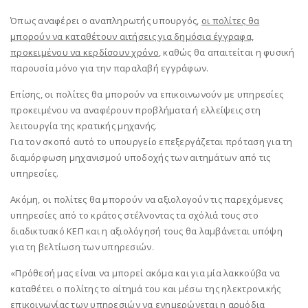
Όπως αναφέρει ο αναπληρωτής υπουργός,
οι πολίτες θα
μπορούν να καταθέτουν αιτήσεις για δημόσια έγγραφα,
προκειμένου να κερδίσουν χρόνο
, καθώς θα απαιτείται η φυσική
παρουσία μόνο για την παραλαβή εγγράφων.
Επίσης, οι πολίτες θα μπορούν να επικοινωνούν με υπηρεσίες
προκειμένου να αναφέρουν προβλήματα ή ελλείψεις στη
λειτουργία της κρατικής μηχανής.
Για τον σκοπό αυτό το υπουργείο επεξεργάζεται πρόταση για τη
διαμόρφωση μηχανισμού υποδοχής των αιτημάτων από τις
υπηρεσίες.
Ακόμη, οι πολίτες θα μπορούν να αξιολογούν τις παρεχόμενες
υπηρεσίες από το κράτος στέλνοντας τα σχόλιά τους στο
διαδικτυακό ΚΕΠ και η αξιολόγησή τους θα λαμβάνεται υπόψη
για τη βελτίωση των υπηρεσιών.
«Πρόθεσή μας είναι να μπορεί ακόμα και για μία λακκούβα να
καταθέτει ο πολίτης το αίτημά του και μέσω της ηλεκτρονικής
επικοινωνίας των υπηρεσιών να ενημερώνεται η αρμόδια