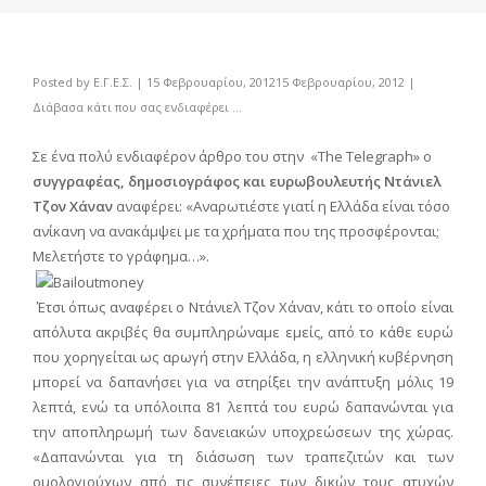
Posted by
Ε.Γ.Ε.Σ.
|
15 Φεβρουαρίου, 2012
15 Φεβρουαρίου, 2012
|
Διάβασα κάτι που σας ενδιαφέρει ...
Σε ένα πολύ ενδιαφέρον άρθρο του στην «The Telegraph» ο
συγγραφέας, δημοσιογράφος και ευρωβουλευτής Ντάνιελ
Τζον Χάναν
αναφέρει: «Αναρωτιέστε γιατί η Ελλάδα είναι τόσο
ανίκανη να ανακάμψει με τα χρήματα που της προσφέρονται;
Μελετήστε το γράφημα…».
Έτσι όπως αναφέρει ο Ντάνιελ Τζον Χάναν, κάτι το οποίο είναι
απόλυτα ακριβές θα συμπληρώναμε εμείς, από το κάθε ευρώ
που χορηγείται ως αρωγή στην Ελλάδα, η ελληνική κυβέρνηση
μπορεί να δαπανήσει για να στηρίξει την ανάπτυξη μόλις 19
λεπτά, ενώ τα υπόλοιπα 81 λεπτά του ευρώ δαπανώνται για
την αποπληρωμή των δανειακών υποχρεώσεων της χώρας.
«Δαπανώνται για τη διάσωση των τραπεζιτών και των
ομολογιούχων από τις συνέπειες των δικών τους ατυχών