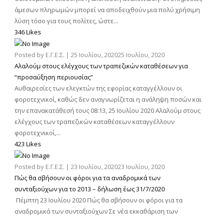
άμεσων πληρωμών μπορεί να αποδειχθούν μια πολύ χρήσιμη
λύση τόσο για τους πολίτες, ώστε...
346 Likes
Posted by
Ε.Γ.Ε.Σ.
|
25 Ιουλίου, 2020
25 Ιουλίου, 2020
Αλαλούμ στους ελέγχους των τραπεζικών καταθέσεων για
“προσαύξηση περιουσίας”
Αυθαιρεσίες των ελεγκτών της εφορίας καταγγέλλουν οι
φοροτεχνικοί, καθώς δεν αναγνωρίζεται η ανάληψη ποσών και
την επανακατάθεσή τους 08:13, 25 Ιουλίου 2020 Αλαλούμ στους
ελέγχους των τραπεζικών καταθέσεων καταγγέλλουν
φοροτεχνικοί,...
423 Likes
Posted by
Ε.Γ.Ε.Σ.
|
23 Ιουλίου, 2020
23 Ιουλίου, 2020
Πώς θα σβήσουν οι φόροι για τα αναδρομικά των
συνταξιούχων για το 2013 – δήλωση έως 31/7/2020
Πέμπτη 23 Ιουλίου 2020 Πώς θα σβήσουν οι φόροι για τα
αναδρομικά των συνταξιούχων Σε νέα εκκαθάριση των