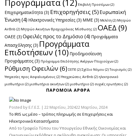
Προγράμματα
(12)
Επιβολή Προστίμων
(2)
Επιχορηγήσεις
(5)
Ευρωπαϊκή
Επιχειρηματικότητα
(3)
Ένωση
(4)
Ηλεκτρονικές Υπηρεσίες
(3)
ΜΜΕ
(3)
Μελέτη
(2)
Μητρώο
ΟΑΕΔ
(9)
AirBnb
(2)
Μητρώο Ακινήτων Βραχυχρόνιας Μίσθωσης
(2)
Οφειλές προς το Δημόσιο
(4)
ΟΑΕΕ
(3)
Προγράμματα
Προγράμματα
Απασχόλησης
(3)
Επιδοτήσεων
(10)
Προδημοσίευση
Προγράμματος
(3)
Πρόγραμμα Επιδότησης Ανέργων Πτυχιούχων
(2)
Ρύθμιση Οφειλών
(6)
ΣΕΠΕ
(2)
Σχέδιο Νόμου
(2)
Τουρισμός
(2)
Υπηρεσίες προς Ασφαλισμένους
(2)
Υποχρεώσεις AirBnb
(2)
ηλεκτρονικό
μισθωτήριο
(2)
μισθωτήρια ακινήτων
(2)
μισθωτήριο
(2)
συχνές ερωτήσεις
(2)
ΠΑΡΌΜΟΙΑ ΆΡΘΡΑ
Posted by
Ε.Γ.Ε.Σ.
|
22 Μαρτίου, 2024
22 Μαρτίου, 2024
Το IRIS ως μέσο – τρόπος πληρωμής σε Επιχειρήσεις και
Ηλεκτρονικά Καταστήματα
Από το Γραφείο Τύπου του Υπουργείου Εθνικής Οικονομίας και
Οικονομικών εκδόθηκε η ακόλουθη ανακοίνωση: Οι υπηρεσίες