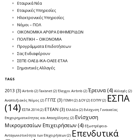
Εταιρικά Νέα
Εταιρικές Υπηρεσίες
Ηλεκτρονικές Υπηρεσίες
Νόμοι – ΠΟΛ
ΟΙΚΟΝΟΜΙΚΑ ΑΡΘΡΑ ΕΦΗΜΕΡΙΔΩΝ
ΠΟΛΙΤΙΚΗ – ΟΙΚΟΝΟΜΙΑ
Προγράμματα Επιδοτήσεων
Σας Ενδιαφέρουν
ΣΕΠΕ-ΟΑΕΔ-ΙΚΑ-ΟΑΕΕ-ΕΤΑΑ
Σημαντικές Αλλαγές
TAGS
Έρευνα
(4)
2013
(3)
Airbnb
(2)
Taxisnet
(2)
Έλεγχοι Airbnb
(2)
Αλλαγές
(2)
ΕΣΠΑ
ΓΓΠΣ
(3)
Αναπτυξιακός Νόμος
(2)
ΓΕΜΗ
(2)
ΔΟΥ
(2)
ΕΟΠΥΥ
(2)
(14)
ΕΤΕΑΝ
(3)
ΕΣΠΑ 2014
(2)
Ελλάδα
(2)
Ενίσχυση Γυναικείας
Ενίσχυση
Επιχειρηματικότητας και Απασχόλησης
(2)
Μικρομεσαίων Επιχειρήσεων
(4)
Εξωστρέφεια-
Επενδυτικά
Ανταγωνιστικότητα των Επιχειρήσεων
(2)