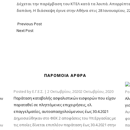
Δέχεται την παρέμβαση του ΚΤΕΛ κατά τα λοιπά. Απορρίπτε
δαπάνη. Η διάσκεψη έγινε στην Αθήνα στις 28 Ιανουαρίου, 22
Previous Post
Next Post
ΠΑΡΌΜΟΙΑ ΆΡΘΡΑ
Posted by
Ε.Γ.Ε.Σ.
|
2 Οκτωβρίου, 2020
2 Οκτωβρίου, 2020
Po
Παράταση καταβολής ασφαλιστικών εισφορών που είχαν
ων
Αλ
παραταθεί σε πληττόμενες επιχειρήσεις, ελ.
γι
επαγγελματίες, αυτοαπασχολούμενους έως 30.4.2021
Αυ
Δημοσιεύθηκαν στο ΦΕΚ 2 αποφάσεις του Υπ.Εργασίας με
φο
τις οποίες δίνεται επιπλέον παράταση έως 30.4.2021 στην
ων
πο