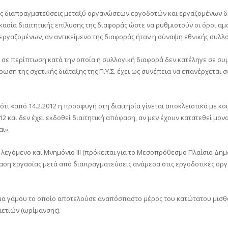
κές διαπραγματεύσεις μεταξύ οργανώσεων εργοδοτών και εργαζομένων δ
κασία διαιτητικής επίλυσης της διαφοράς ώστε να ρυθμιστούν οι όροι αμ
εργαζομένων, αν αντικείμενο της διαφοράς ήταν η σύναψη εθνικής συλλ
ε, σε περίπτωση κατά την οποία η συλλογική διαφορά δεν κατέληγε σε 
ύρωση της σχετικής διάταξης της Π.Υ.Σ. έχει ως συνέπεια να επανέρχεται
 ότι «από 14.2.2012 η προσφυγή στη διαιτησία γίνεται αποκλειστικά με κ
12 και δεν έχει εκδοθεί διαιτητική απόφαση, αν μεν έχουν κατατεθεί μον
ι».
 λεγόμενο και Μνημόνιο ΙΙΙ (πρόκειται για το Μεσοπρόθεσμο Πλαίσιο Δημ
εργασίας μετά από διαπραγματεύσεις ανάμεσα στις εργοδοτικές οργανώσεις (
δομα γάμου το οποίο αποτελούσε αναπόσπαστο μέρος του κατώτατου μισθ
ετιών (ωρίμανσης).