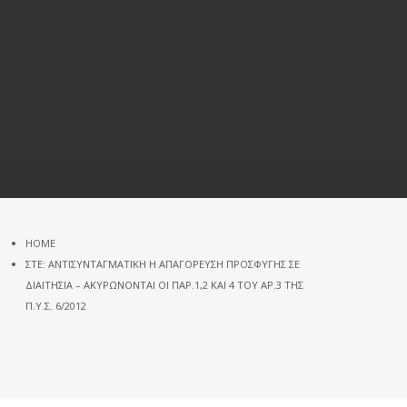
HOME
ΣΤΕ: ΑΝΤΙΣΥΝΤΑΓΜΑΤΙΚΉ Η ΑΠΑΓΌΡΕΥΣΗ ΠΡΟΣΦΥΓΉΣ ΣΕ
ΔΙΑΙΤΗΣΊΑ – ΑΚΥΡΏΝΟΝΤΑΙ ΟΙ ΠΑΡ.1,2 ΚΑΙ 4 ΤΟΥ ΆΡ.3 ΤΗΣ
Π.Υ.Σ. 6/2012