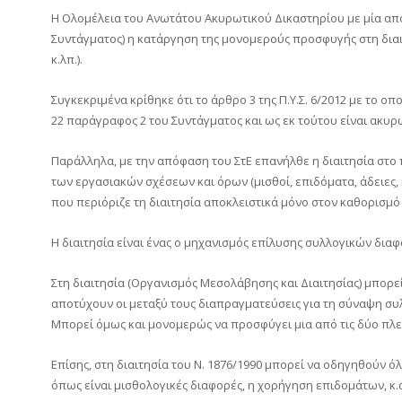
Η Ολομέλεια του Ανωτάτου Ακυρωτικού Δικαστηρίου με μία από
Συντάγματος) η κατάργηση της μονομερούς προσφυγής στη διαιτ
κ.λπ.).
Συγκεκριμένα κρίθηκε ότι το άρθρο 3 της Π.Υ.Σ. 6/2012 με το 
22 παράγραφος 2 του Συντάγματος και ως εκ τούτου είναι ακυρ
Παράλληλα, με την απόφαση του ΣτΕ επανήλθε η διαιτησία στο
των εργασιακών σχέσεων και όρων (μισθοί, επιδόματα, άδειες, κ
που περιόριζε τη διαιτησία αποκλειστικά μόνο στον καθορισμό
Η διαιτησία είναι ένας ο μηχανισμός επίλυσης συλλογικών δ
Στη διαιτησία (Οργανισμός Μεσολάβησης και Διαιτησίας) μπορε
αποτύχουν οι μεταξύ τους διαπραγματεύσεις για τη σύναψη συ
Μπορεί όμως και μονομερώς να προσφύγει μια από τις δύο πλευ
Επίσης, στη διαιτησία του Ν. 1876/1990 μπορεί να οδηγηθούν 
όπως είναι μισθολογικές διαφορές, η χορήγηση επιδομάτων, κ.