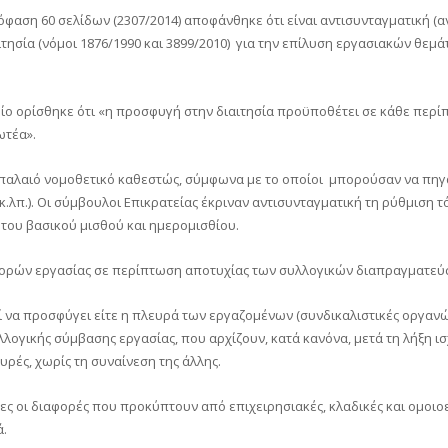
φαση 60 σελίδων (2307/2014) αποφάνθηκε ότι είναι αντισυνταγματική (α
ησία (νόμοι 1876/1990 και 3899/2010) για την επίλυση εργασιακών θεμά
οποίο ορίσθηκε ότι «η προσφυγή στην διαιτησία προϋποθέτει σε κάθε πε
ωτέα».
 παλαιό νομοθετικό καθεστώς, σύμφωνα με το οποίοι μπορούσαν να πηγα
.λπ.). Οι σύμβουλοι Επικρατείας έκριναν αντισυνταγματική τη ρύθμιση τόσ
 του βασικού μισθού και ημερομισθίου.
ιαφορών εργασίας σε περίπτωση αποτυχίας των συλλογικών διαπραγματεύ
ί να προσφύγει είτε η πλευρά των εργαζομένων (συνδικαλιστικές οργαν
λλογικής σύμβασης εργασίας, που αρχίζουν, κατά κανόνα, μετά τη λήξη 
ρές, χωρίς τη συναίνεση της άλλης.
όλες οι διαφορές που προκύπτουν από επιχειρησιακές, κλαδικές και ομοι
ά.