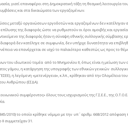
ημασία, γιατί επαναφέρει στη Δημοκρατική τάξη τη θεσμική λειτουργία τ
 Συμβάσεις και στα δικαιώματα των εργαζομένων.
εύσεις μεταξύ οργανώσεων εργοδοτών και εργαζομένων δεν κατέληγαν σ
ς επίλυσης της διαφοράς ώστε να ρυθμιστούν οι όροι αμοιβής και εργασία
ντικείμενο της διαφοράς ήταν η σύναψη εθνικής συλλογικής σύμβασης ε
 διαφορά δεν κατέληγε σε συμφωνία, δεν υπήρχε δυνατότητα να επιβληθο
υνέπεια να επανέρχεται σε ισχύ το παλαιότερο καθεστώς ως προς το θέμ
ων του ιδιωτικού τομέα από το Μνημονίου ΙΙ, όπως είναι η μείωση των
όματος γάμου, η κατάργηση της υπογραφής των εθνικών γενικών συλλογι
ΕΕ), η λεγόμενη «μετενέργεια», κ.λπ., κρίθηκαν από την Ολομέλεια του
του Ανθρώπου (ΕΣΔΑ).
ινωνικού συμφέροντος» όλους τους ισχυρισμούς της Γ.Σ.Ε.Ε., της Ο.Τ.Ο.
ία.
845/2010) το οποίο κρίθηκε νόμιμο με την υπ΄ αριθμ. 668/2012 απόφαση 
ΙΙ συμμετείχαν 31.