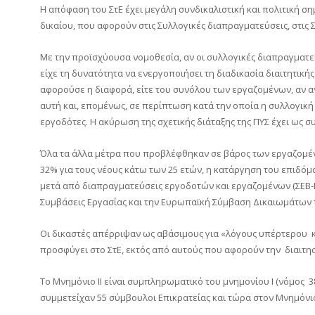
Η απόφαση του ΣτΕ έχει μεγάλη συνδικαλιστική και πολιτική σ
δικαίου, που αφορούν στις Συλλογικές διαπραγματεύσεις, στις
Με την προϊσχύουσα νομοθεσία, αν οι συλλογικές διαπραγματ
είχε τη δυνατότητα να ενεργοποιήσει τη διαδικασία διαιτητική
αφορούσε η διαφορά, είτε του συνόλου των εργαζομένων, αν α
αυτή και, επομένως, σε περίπτωση κατά την οποία η συλλογική
εργοδότες. Η ακύρωση της σχετικής διάταξης της ΠΥΣ έχει ως σ
Όλα τα άλλα μέτρα που προβλέφθηκαν σε βάρος των εργαζομέν
32% για τους νέους κάτω των 25 ετών, η κατάργηση του επιδ
μετά από διαπραγματεύσεις εργοδοτών και εργαζομένων (ΣΕΒ-ΓΕΣ
Συμβάσεις Εργασίας και την Ευρωπαϊκή Σύμβαση Δικαιωμάτων 
Οι δικαστές απέρριψαν ως αβάσιμους για «λόγους υπέρτερου κο
προσφύγει στο ΣτΕ, εκτός από αυτούς που αφορούν την διαιτησ
Το Μνημόνιο ΙΙ είναι συμπληρωματικό του μνημονίου Ι (νόμος 3
συμμετείχαν 55 σύμβουλοι Επικρατείας και τώρα στον Μνημόνιο 