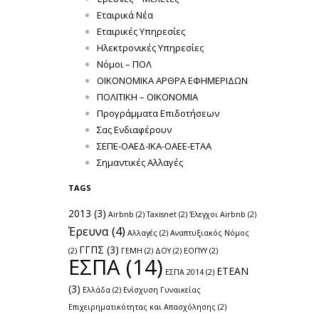
Εταιρικά Νέα
Εταιρικές Υπηρεσίες
Ηλεκτρονικές Υπηρεσίες
Νόμοι – ΠΟΛ
ΟΙΚΟΝΟΜΙΚΑ ΑΡΘΡΑ ΕΦΗΜΕΡΙΔΩΝ
ΠΟΛΙΤΙΚΗ – ΟΙΚΟΝΟΜΙΑ
Προγράμματα Επιδοτήσεων
Σας Ενδιαφέρουν
ΣΕΠΕ-ΟΑΕΔ-ΙΚΑ-ΟΑΕΕ-ΕΤΑΑ
Σημαντικές Αλλαγές
TAGS
2013
(3)
Airbnb
(2)
Taxisnet
(2)
Έλεγχοι Airbnb
(2)
Έρευνα
(4)
Αλλαγές
(2)
Αναπτυξιακός Νόμος
ΓΓΠΣ
(3)
(2)
ΓΕΜΗ
(2)
ΔΟΥ
(2)
ΕΟΠΥΥ
(2)
ΕΣΠΑ
(14)
ΕΤΕΑΝ
ΕΣΠΑ 2014
(2)
(3)
Ελλάδα
(2)
Ενίσχυση Γυναικείας
Επιχειρηματικότητας και Απασχόλησης
(2)