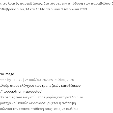
ι τις λοιπές παρεμβάσεις. Διατάσσει την απόδοση των παραβόλων. 
 Φεβρουαρίου, 14 και 15 Μαρτίου και 1 Απριλίου 2013
sted by
Ε.Γ.Ε.Σ.
|
25 Ιουλίου, 2020
25 Ιουλίου, 2020
αλούμ στους ελέγχους των τραπεζικών καταθέσεων
α “προσαύξηση περιουσίας”
θαιρεσίες των ελεγκτών της εφορίας καταγγέλλουν οι
ροτεχνικοί, καθώς δεν αναγνωρίζεται η ανάληψη
σών και την επανακατάθεσή τους 08:13, 25 Ιουλίου