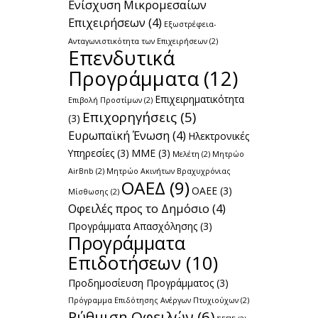
Ενίσχυση Μικρομεσαίων
Επιχειρήσεων
(4)
Εξωστρέφεια-
Ανταγωνιστικότητα των Επιχειρήσεων
(2)
Επενδυτικά
Προγράμματα
(12)
Επιχειρηματικότητα
Επιβολή Προστίμων
(2)
Επιχορηγήσεις
(5)
(3)
Ευρωπαϊκή Ένωση
(4)
Ηλεκτρονικές
Υπηρεσίες
(3)
ΜΜΕ
(3)
Μελέτη
(2)
Μητρώο
AirBnb
(2)
Μητρώο Ακινήτων Βραχυχρόνιας
ΟΑΕΔ
(9)
ΟΑΕΕ
(3)
Μίσθωσης
(2)
Οφειλές προς το Δημόσιο
(4)
Προγράμματα Απασχόλησης
(3)
Προγράμματα
Επιδοτήσεων
(10)
Προδημοσίευση Προγράμματος
(3)
Πρόγραμμα Επιδότησης Ανέργων Πτυχιούχων
(2)
Ρύθμιση Οφειλών
(6)