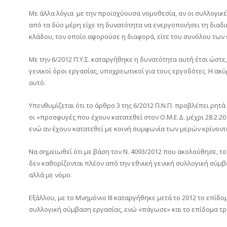
Με άλλα λόγια με την προϊσχύουσα νομοθεσία, αν οι συλλογι
από τα δύο μέρη είχε τη δυνατότητα να ενεργοποιήσει τη διαδι
κλάδου, τον οποίο αφορούσε η διαφορά, είτε του συνόλου των 
Με την 6/2012 Π.Υ.Σ. καταργήθηκε η δυνατότητα αυτή έτσι ώστ
γενικοί όροι εργασίας, υποχρεωτικοί για τους εργοδότες. Η ακ
αυτό.
Υπενθυμίζεται ότι το άρθρο 3 της 6/2012 Π.Ν.Π. προβλέπει ρητά
οι «προσφυγές που έχουν κατατεθεί στον Ο.Μ.Ε.Δ. μέχρι 28.2.20
ενώ αν έχουν κατατεθεί με κοινή συμφωνία των μερών κρίνοντα
Να σημειωθεί ότι με βάση τον Ν. 4093/2012 που ακολούθησε, το
δεν καθορίζονται πλέον από την εθνική γενική συλλογική σύμβαση 
αλλά με νόμο.
Εξάλλου, με το Μνημόνιο ΙΙΙ καταργήθηκε μετά το 2012 το επί
συλλογική σύμβαση εργασίας, ενώ «πάγωσε» και το επίδομα τρι