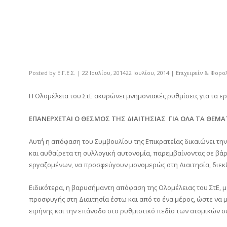
Posted by
Ε.Γ.Ε.Σ.
|
22 Ιουλίου, 2014
22 Ιουλίου, 2014
|
Επιχειρείν & Φορο
Η Ολομέλεια του ΣτΕ ακυρώνει μνημονιακές ρυθμίσεις για τα ε
ΕΠΑΝΕΡΧΕΤΑΙ Ο ΘΕΣΜΟΣ ΤΗΣ ΔΙΑΙΤΗΣΙΑΣ ΓΙΑ ΟΛΑ ΤΑ ΘΕ
Αυτή η απόφαση του Συμβουλίου της Επικρατείας δικαιώνει την
και αυθαίρετα τη συλλογική αυτονομία, παρεμβαίνοντας σε βά
εργαζομένων, να προσφεύγουν μονομερώς στη Διαιτησία, διεκ
Ειδικότερα, η βαρυσήμαντη απόφαση της Ολομέλειας του ΣτΕ, 
προσφυγής στη Διαιτησία έστω και από το ένα μέρος, ώστε να 
ειρήνης και την επάνοδο στο ρυθμιστικό πεδίο των ατομικών 