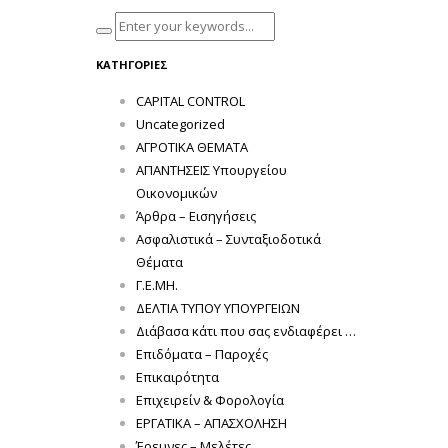
ΚΑΤΗΓΟΡΊΕΣ
CAPITAL CONTROL
Uncategorized
ΑΓΡΟΤΙΚΑ ΘΕΜΑΤΑ
ΑΠΑΝΤΗΣΕΙΣ Υπουργείου
Οικονομικών
Άρθρα – Εισηγήσεις
Ασφαλιστικά – Συνταξιοδοτικά
Θέματα
Γ.Ε.ΜΗ.
ΔΕΛΤΙΑ ΤΥΠΟΥ ΥΠΟΥΡΓΕΙΩΝ
Διάβασα κάτι που σας ενδιαφέρει …
Επιδόματα – Παροχές
Επικαιρότητα
Επιχειρείν & Φορολογία
ΕΡΓΑΤΙΚΑ – ΑΠΑΣΧΟΛΗΣΗ
Έρευνες – Μελέτες