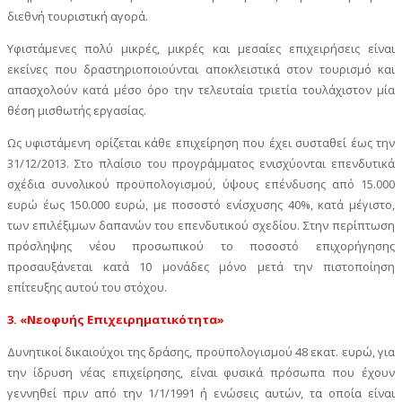
διεθνή τουριστική αγορά.
Υφιστάμενες πολύ μικρές, μικρές και μεσαίες επιχειρήσεις είναι
εκείνες που δραστηριοποιούνται αποκλειστικά στον τουρισμό και
απασχολούν κατά μέσο όρο την τελευταία τριετία τουλάχιστον μία
θέση μισθωτής εργασίας.
Ως υφιστάμενη ορίζεται κάθε επιχείρηση που έχει συσταθεί έως την
31/12/2013. Στο πλαίσιο του προγράμματος ενισχύονται επενδυτικά
σχέδια συνολικού προϋπολογισμού, ύψους επένδυσης από 15.000
ευρώ έως 150.000 ευρώ, με ποσοστό ενίσχυσης 40%, κατά μέγιστο,
των επιλέξιμων δαπανών του επενδυτικού σχεδίου. Στην περίπτωση
πρόσληψης νέου προσωπικού το ποσοστό επιχορήγησης
προσαυξάνεται κατά 10 μονάδες μόνο μετά την πιστοποίηση
επίτευξης αυτού του στόχου.
3. «Νεοφυής Επιχειρηματικότητα»
Δυνητικοί δικαιούχοι της δράσης, προϋπολογισμού 48 εκατ. ευρώ, για
την ίδρυση νέας επιχείρησης, είναι φυσικά πρόσωπα που έχουν
γεννηθεί πριν από την 1/1/1991 ή ενώσεις αυτών, τα οποία είναι