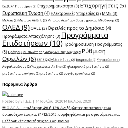
Επιχορηγήσεις
(5)
Επιχειρηματικότητα
(3)
Επιβολή Προστίμων
(2)
Ευρωπαϊκή Ένωση
(4)
Ηλεκτρονικές Υπηρεσίες
(3)
ΜΜΕ
(3)
Μελέτη
(2)
Μητρώο AirBnb
(2)
Μητρώο Ακινήτων Βραχυχρόνιας Μίσθωσης
(2)
ΟΑΕΔ
(9)
Οφειλές προς το Δημόσιο
(4)
ΟΑΕΕ
(3)
Προγράμματα
Προγράμματα Απασχόλησης
(3)
Επιδοτήσεων
(10)
Προδημοσίευση Προγράμματος
Ρύθμιση
(3)
Πρόγραμμα Επιδότησης Ανέργων Πτυχιούχων
(2)
Οφειλών
(6)
ΣΕΠΕ
(2)
Σχέδιο Νόμου
(2)
Τουρισμός
(2)
Υπηρεσίες προς
Ασφαλισμένους
(2)
Υποχρεώσεις AirBnb
(2)
ηλεκτρονικό μισθωτήριο
(2)
μισθωτήρια ακινήτων
(2)
μισθωτήριο
(2)
συχνές ερωτήσεις
(2)
Παρόμοια Άρθρα
Posted by
Ε.Γ.Ε.Σ.
|
14 Ιουλίου, 2020
14 Ιουλίου, 2020
!!!! Ο.Α.Ε.Δ. – επιδότηση 4% ή 12% Ανεξόφλητες απαιτήσεις των
δικαιούχων έως και 31/12/2015, συμψηφίζονται με υφιστάμενες και
μελλοντικές απαιτήσεις του Δημοσίου
Με τροπολογία που κατατέθηκε στη Βουλή καταργείται η διάταξη του