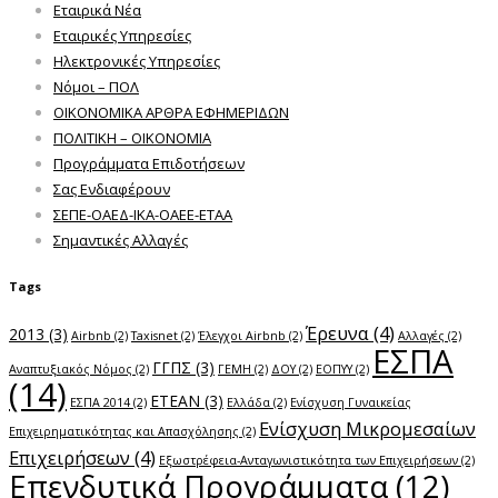
Εταιρικά Νέα
Εταιρικές Υπηρεσίες
Ηλεκτρονικές Υπηρεσίες
Νόμοι – ΠΟΛ
ΟΙΚΟΝΟΜΙΚΑ ΑΡΘΡΑ ΕΦΗΜΕΡΙΔΩΝ
ΠΟΛΙΤΙΚΗ – ΟΙΚΟΝΟΜΙΑ
Προγράμματα Επιδοτήσεων
Σας Ενδιαφέρουν
ΣΕΠΕ-ΟΑΕΔ-ΙΚΑ-ΟΑΕΕ-ΕΤΑΑ
Σημαντικές Αλλαγές
Tags
Έρευνα
(4)
2013
(3)
Airbnb
(2)
Taxisnet
(2)
Έλεγχοι Airbnb
(2)
Αλλαγές
(2)
ΕΣΠΑ
ΓΓΠΣ
(3)
Αναπτυξιακός Νόμος
(2)
ΓΕΜΗ
(2)
ΔΟΥ
(2)
ΕΟΠΥΥ
(2)
(14)
ΕΤΕΑΝ
(3)
ΕΣΠΑ 2014
(2)
Ελλάδα
(2)
Ενίσχυση Γυναικείας
Ενίσχυση Μικρομεσαίων
Επιχειρηματικότητας και Απασχόλησης
(2)
Επιχειρήσεων
(4)
Εξωστρέφεια-Ανταγωνιστικότητα των Επιχειρήσεων
(2)
Επενδυτικά Προγράμματα
(12)