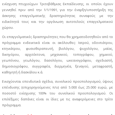
ενίσχυση πτυχιούχων Τριτοβάθμιας Εκπαίδευσης, οι οποίοι έχουν
γεννηθεί πριν από την 1/1/1991, για την έναρξη/υποστήριξη της
άσκησης επαγγελματικής δραστηριότητας συναφούς με την
ειδικότητά τους και την οργάνωση αυτοτελούς επαγγελματικού
χώρου.
Οι επαγγελματικές δραστηριότητες που θα χρηματοδοτηθούν από το
πρόγραμμα ενδεικτικά είναι οι ακόλουθες: Ιατρού, οδοντιάτρου,
κτηνιάτρου, φυσιοθεραπευτή, βιολόγου, ψυχολόγου, μαίας,
δικηγόρου, αρχιτέκτονα, μηχανικού, τοπογράφου, χημικού,
γεωπόνου, γεωλόγου, δασολόγου, ωκεανογράφου, σχεδιαστή,
δημοσιογράφου, συγγραφέα, διερμηνέα, ξεναγού, μεταφραστή,
καθηγητή ή δασκάλου κ.ά.
Ενισχύονται επενδυτικά σχέδια, συνολικού προϋπολογισμού, ύψους
επένδυσης (επιχορηγούμενος π/υ) από 5.000 έως 25.000 ευρώ, με
ποσοστό ενίσχυσης 100% του συνολικού προϋπολογισμού. Οι
επιλέξιμες δαπάνες είναι οι ίδιες με τις αναφερόμενες στο τρίτο
πρόγραμμα.