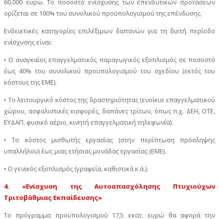
60.000 ευρώ. Το ποσοστό ενίσχυσης των επενδυτικών προτάσεων
ορίζεται σε 100% του συνολικού προϋπολογισμού της επένδυσης.
Ενδεικτικές κατηγορίες επιλέξιμων δαπανών για τη διετή περίοδο
ενίσχυσης είναι:
• Ο αναγκαίος επαγγελματικός παραγωγικός εξοπλισμός σε ποσοστό
έως 40% του συνολικού προϋπολογισμού του σχεδίου (εκτός του
κόστους της ΕΜΕ).
• Το λειτουργικό κόστος της δραστηριότητας (ενοίκια επαγγελματικού
χώρου, ασφαλιστικές εισφορές, δαπάνες τρίτων, όπως π.χ. ΔΕΗ, ΟΤΕ,
ΕΥΔΑΠ, φυσικό αέριο, κινητή επαγγελματική τηλεφωνία).
• Το κόστος μισθωτής εργασίας (στην περίπτωση πρόσληψης
υπαλλήλου) έως μιας ετήσιας μονάδας εργασίας (ΕΜΕ).
• Ο γενικός εξοπλισμός (γραφεία, καθιστικά κ.ά.).
4. «Ενίσχυση της Αυτοαπασχόλησης Πτυχιούχων
Τριτοβάθμιας Εκπαίδευσης»
Το πρόγραμμα προϋπολογισμού 17,5 εκατ. ευρώ θα αφορά την