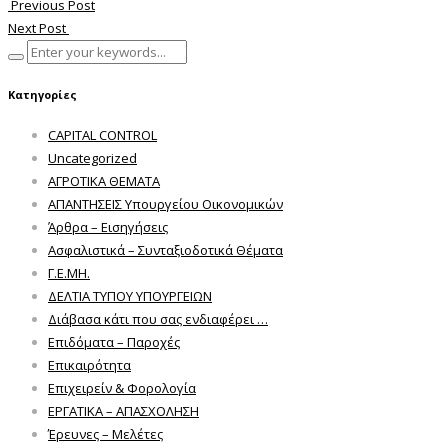
Previous Post
Next Post
Κατηγορίες
CAPITAL CONTROL
Uncategorized
ΑΓΡΟΤΙΚΑ ΘΕΜΑΤΑ
ΑΠΑΝΤΗΣΕΙΣ Υπουργείου Οικονομικών
Άρθρα – Εισηγήσεις
Ασφαλιστικά – Συνταξιοδοτικά Θέματα
Γ.Ε.ΜΗ.
ΔΕΛΤΙΑ ΤΥΠΟΥ ΥΠΟΥΡΓΕΙΩΝ
Διάβασα κάτι που σας ενδιαφέρει …
Επιδόματα – Παροχές
Επικαιρότητα
Επιχειρείν & Φορολογία
ΕΡΓΑΤΙΚΑ – ΑΠΑΣΧΟΛΗΣΗ
Έρευνες – Μελέτες