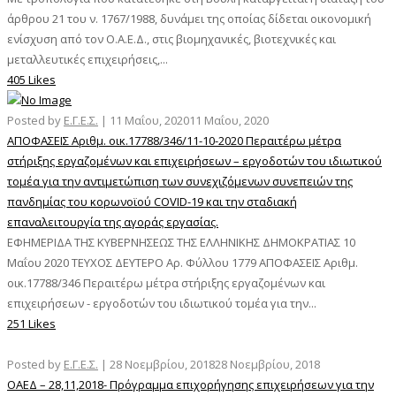
άρθρου 21 του ν. 1767/1988, δυνάμει της οποίας δίδεται οικονομική
ενίσχυση από τον Ο.Α.Ε.Δ., στις βιομηχανικές, βιοτεχνικές και
μεταλλευτικές επιχειρήσεις,...
405 Likes
Posted by
Ε.Γ.Ε.Σ.
|
11 Μαΐου, 2020
11 Μαΐου, 2020
ΑΠΟΦΑΣΕΙΣ Αριθμ. οικ.17788/346/11-10-2020 Περαιτέρω μέτρα
στήριξης εργαζομένων και επιχειρήσεων – εργοδοτών του ιδιωτικού
τομέα για την αντιμετώπιση των συνεχιζόμενων συνεπειών της
πανδημίας του κορωνοϊού COVID-19 και την σταδιακή
επαναλειτουργία της αγοράς εργασίας.
ΕΦΗΜΕΡΙΔΑ ΤΗΣ ΚΥΒΕΡΝΗΣΕΩΣ ΤΗΣ ΕΛΛΗΝΙΚΗΣ ΔΗΜΟΚΡΑΤΙΑΣ 10
Μαΐου 2020 ΤΕΥΧΟΣ ΔΕΥΤΕΡΟ Αρ. Φύλλου 1779 ΑΠΟΦΑΣΕΙΣ Αριθμ.
οικ.17788/346 Περαιτέρω μέτρα στήριξης εργαζομένων και
επιχειρήσεων - εργοδοτών του ιδιωτικού τομέα για την...
251 Likes
Posted by
Ε.Γ.Ε.Σ.
|
28 Νοεμβρίου, 2018
28 Νοεμβρίου, 2018
ΟΑΕΔ – 28,11,2018- Πρόγραμμα επιχορήγησης επιχειρήσεων για την