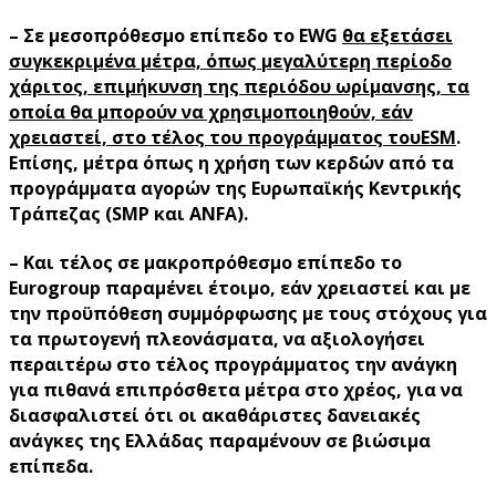
– Σε μεσοπρόθεσμο επίπεδο το EWG
θα εξετάσει
συγκεκριμένα μέτρα, όπως μεγαλύτερη περίοδο
χάριτος, επιμήκυνση της περιόδου ωρίμανσης, τα
οποία θα μπορούν να χρησιμοποιηθούν, εάν
χρειαστεί, στο τέλος του προγράμματος τουESM
.
Επίσης, μέτρα όπως η χρήση των κερδών από τα
προγράμματα αγορών της Ευρωπαϊκής Κεντρικής
Τράπεζας (SMP και ANFA).
– Και τέλος σε μακροπρόθεσμο επίπεδο το
Eurogroup παραμένει έτοιμο, εάν χρειαστεί και με
την προϋπόθεση συμμόρφωσης με τους στόχους για
τα πρωτογενή πλεονάσματα, να αξιολογήσει
περαιτέρω στο τέλος προγράμματος την ανάγκη
για πιθανά επιπρόσθετα μέτρα στο χρέος, για να
διασφαλιστεί ότι οι ακαθάριστες δανειακές
ανάγκες της Ελλάδας παραμένουν σε βιώσιμα
επίπεδα.