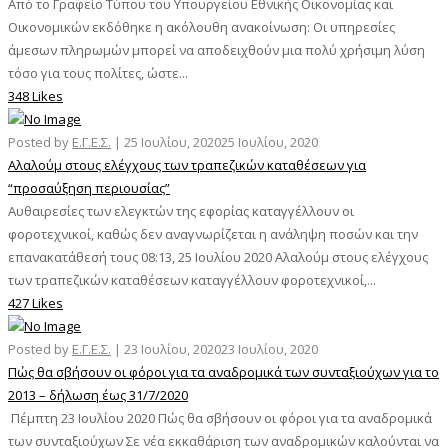
Από το Γραφείο Τύπου του Υπουργείου Εθνικής Οικονομίας και
Οικονομικών εκδόθηκε η ακόλουθη ανακοίνωση: Οι υπηρεσίες
άμεσων πληρωμών μπορεί να αποδειχθούν μια πολύ χρήσιμη λύση
τόσο για τους πολίτες, ώστε...
348 Likes
Posted by
Ε.Γ.Ε.Σ.
|
25 Ιουλίου, 2020
25 Ιουλίου, 2020
Αλαλούμ στους ελέγχους των τραπεζικών καταθέσεων για
“προσαύξηση περιουσίας”
Αυθαιρεσίες των ελεγκτών της εφορίας καταγγέλλουν οι
φοροτεχνικοί, καθώς δεν αναγνωρίζεται η ανάληψη ποσών και την
επανακατάθεσή τους 08:13, 25 Ιουλίου 2020 Αλαλούμ στους ελέγχους
των τραπεζικών καταθέσεων καταγγέλλουν φοροτεχνικοί,...
427 Likes
Posted by
Ε.Γ.Ε.Σ.
|
23 Ιουλίου, 2020
23 Ιουλίου, 2020
Πώς θα σβήσουν οι φόροι για τα αναδρομικά των συνταξιούχων για το
2013 – δήλωση έως 31/7/2020
Πέμπτη 23 Ιουλίου 2020 Πώς θα σβήσουν οι φόροι για τα αναδρομικά
των συνταξιούχων Σε νέα εκκαθάριση των αναδρομικών καλούνται να