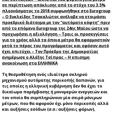
σε περίπτωση απόκλισης από το στόχο του 3,5%
πλεονάσματος το 2018 συμφωνήθηκε στο Eurogroup
– O Ευκλείδης Τσακαλώτος ανέλαβε να ετοιμάσει
προεδρικό διάταγμα με τον “αυτόματο κόφτη” πριν
από το επόμενο Eurogroup της 24ης Μαϊου ώστε να
προχωρήσει η αξιολόγηση – Τρεις οι προσεγγίσεις
για το χρέος αλλά τα όποια μέτρα θα εφαρμοστούν
μετά το πέρας του προγράμματος και εφόσον αυτό
έχει επιτύχει – Τον Πρόεδρο της Δημοκρατίας
ενημέρωσε ο Αλέξης Τσίπρας – H επισημη
ανακοίνωση στα ΕΛΛΗΝΙΚΑ
Τη θεσμοθέτηση ενός ιδιαίτερα σκληρού
μηχανισμού αυτόματης περικοπής δαπανών, για
τις οποίες η ελληνική κυβέρνηση δεν θα έχει το
δικαίωμα παρέμβασης ή μονομερών ενεργειών και
τον οποίο θα συμπληρώνουν μία σειρά μόνιμων
μέτρων, που θα αφορούν όχι μόνο περικοπές αλλά
και αυξήσεις εσόδων (σ.σ.: αυξήσεις φόρων),