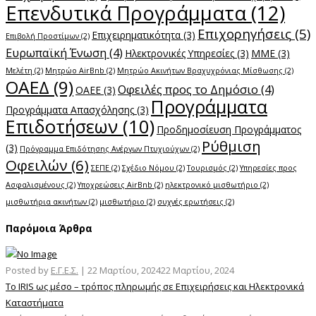
Επενδυτικά Προγράμματα
(12)
Επιχορηγήσεις
(5)
Επιχειρηματικότητα
(3)
Επιβολή Προστίμων
(2)
Ευρωπαϊκή Ένωση
(4)
Ηλεκτρονικές Υπηρεσίες
(3)
ΜΜΕ
(3)
Μελέτη
(2)
Μητρώο AirBnb
(2)
Μητρώο Ακινήτων Βραχυχρόνιας Μίσθωσης
(2)
ΟΑΕΔ
(9)
Οφειλές προς το Δημόσιο
(4)
ΟΑΕΕ
(3)
Προγράμματα
Προγράμματα Απασχόλησης
(3)
Επιδοτήσεων
(10)
Προδημοσίευση Προγράμματος
Ρύθμιση
(3)
Πρόγραμμα Επιδότησης Ανέργων Πτυχιούχων
(2)
Οφειλών
(6)
ΣΕΠΕ
(2)
Σχέδιο Νόμου
(2)
Τουρισμός
(2)
Υπηρεσίες προς
Ασφαλισμένους
(2)
Υποχρεώσεις AirBnb
(2)
ηλεκτρονικό μισθωτήριο
(2)
μισθωτήρια ακινήτων
(2)
μισθωτήριο
(2)
συχνές ερωτήσεις
(2)
Παρόμοια Άρθρα
Posted by
Ε.Γ.Ε.Σ.
|
22 Μαρτίου, 2024
22 Μαρτίου, 2024
Το IRIS ως μέσο – τρόπος πληρωμής σε Επιχειρήσεις και Ηλεκτρονικά
Καταστήματα