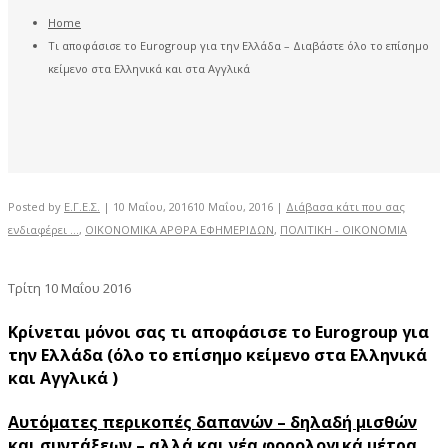
Home
Τι αποφάσισε το Eurogroup για την Ελλάδα – Διαβάστε όλο το επίσημο
κείμενο στα Ελληνικά και στα Αγγλικά
Posted by
Ε.Γ.Ε.Σ.
|
10 Μαΐου, 2016
10 Μαΐου, 2016
|
Διάβασα κάτι που σας
ενδιαφέρει ...
,
ΟΙΚΟΝΟΜΙΚΑ ΑΡΘΡΑ ΕΦΗΜΕΡΙΔΩΝ
,
ΠΟΛΙΤΙΚΗ - ΟΙΚΟΝΟΜΙΑ
Τρίτη 10 Μαΐου 2016
Κρίνεται μόνοι σας τι αποφάσισε το Eurogroup για
την Ελλάδα (όλο το επίσημο κείμενο στα Ελληνικά
και Αγγλικά )
Αυτόματες περικοπές δαπανών – δηλαδή μισθών
και συντάξεων – αλλά και νέα φορολογικά μέτρα