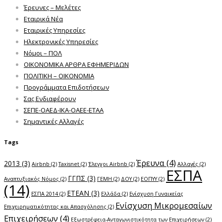
Έρευνες – Μελέτες
Εταιρικά Νέα
Εταιρικές Υπηρεσίες
Ηλεκτρονικές Υπηρεσίες
Νόμοι – ΠΟΛ
ΟΙΚΟΝΟΜΙΚΑ ΑΡΘΡΑ ΕΦΗΜΕΡΙΔΩΝ
ΠΟΛΙΤΙΚΗ – ΟΙΚΟΝΟΜΙΑ
Προγράμματα Επιδοτήσεων
Σας Ενδιαφέρουν
ΣΕΠΕ-ΟΑΕΔ-ΙΚΑ-ΟΑΕΕ-ΕΤΑΑ
Σημαντικές Αλλαγές
Tags
Έρευνα
(4)
2013
(3)
Airbnb
(2)
Taxisnet
(2)
Έλεγχοι Airbnb
(2)
Αλλαγές
(2)
ΕΣΠΑ
ΓΓΠΣ
(3)
Αναπτυξιακός Νόμος
(2)
ΓΕΜΗ
(2)
ΔΟΥ
(2)
ΕΟΠΥΥ
(2)
(14)
ΕΤΕΑΝ
(3)
ΕΣΠΑ 2014
(2)
Ελλάδα
(2)
Ενίσχυση Γυναικείας
Ενίσχυση Μικρομεσαίων
Επιχειρηματικότητας και Απασχόλησης
(2)
Επιχειρήσεων
(4)
Εξωστρέφεια-Ανταγωνιστικότητα των Επιχειρήσεων
(2)