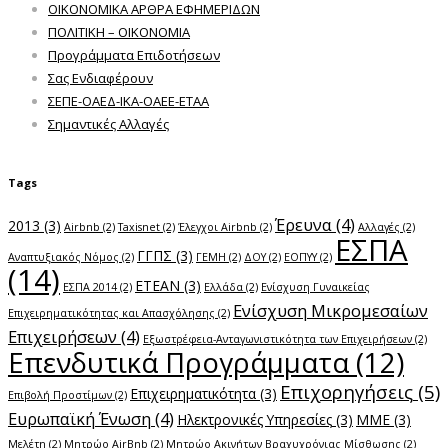
ΟΙΚΟΝΟΜΙΚΑ ΑΡΘΡΑ ΕΦΗΜΕΡΙΔΩΝ
ΠΟΛΙΤΙΚΗ – ΟΙΚΟΝΟΜΙΑ
Προγράμματα Επιδοτήσεων
Σας Ενδιαφέρουν
ΣΕΠΕ-ΟΑΕΔ-ΙΚΑ-ΟΑΕΕ-ΕΤΑΑ
Σημαντικές Αλλαγές
Tags
Έρευνα
(4)
2013
(3)
Airbnb
(2)
Taxisnet
(2)
Έλεγχοι Airbnb
(2)
Αλλαγές
(2)
ΕΣΠΑ
ΓΓΠΣ
(3)
Αναπτυξιακός Νόμος
(2)
ΓΕΜΗ
(2)
ΔΟΥ
(2)
ΕΟΠΥΥ
(2)
(14)
ΕΤΕΑΝ
(3)
ΕΣΠΑ 2014
(2)
Ελλάδα
(2)
Ενίσχυση Γυναικείας
Ενίσχυση Μικρομεσαίων
Επιχειρηματικότητας και Απασχόλησης
(2)
Επιχειρήσεων
(4)
Εξωστρέφεια-Ανταγωνιστικότητα των Επιχειρήσεων
(2)
Επενδυτικά Προγράμματα
(12)
Επιχορηγήσεις
(5)
Επιχειρηματικότητα
(3)
Επιβολή Προστίμων
(2)
Ευρωπαϊκή Ένωση
(4)
Ηλεκτρονικές Υπηρεσίες
(3)
ΜΜΕ
(3)
Μελέτη
(2)
Μητρώο AirBnb
(2)
Μητρώο Ακινήτων Βραχυχρόνιας Μίσθωσης
(2)