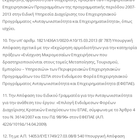
Επιχειρησιακών Προγραμμάτων της προγραμματικής περιόδου 2007-
2013 στην Ειδική Υπηρεσία Διαχείρισης του Επιχειρησιακού
Προγράμματος «Ανταγωνιστικότητα και Επιχειρηματικότητα», όπως
ισχύει.
10. Την υπ’ αριθμ. 1821/436Α1/0020-Α10/15.03.2013 (Β’ 787) Υπουργική
Απόφαση σχετικά με την «Εκχώρηση αρμοδιοτήτων για την κατηγορία
πράξεων «Ενίσχυση Μικρομεσαίων Επιχειρήσεων που
δραστηριοποιούνται στους τομείς Μεταποίησης, Τουρισμού,
Εμπορίου – Υπηρεσιών» των Περιφερειακών Επιχειρησιακών
Προγραμμάτων του ΕΣΠΑ στον Ενδιάμεσο Φορέα Επιχειρησιακού
Προγράμματος Ανταγωνιστικότητα και Επιχειρηματικότητα (ΕΦΕΠΑΕ).
11. Την Απόφαση του Ειδικού Γραμματέα για την Ανταγωνιστικότητα
για την ανάθεση του έργου: «Επιλογή Ενδιάμεσων Φορέων
Διαχείρισης Κρατικών Ενισχύσεων του ΕΠΑΕ, σύμφωνα με το Άρθρο 4
του Ν. 3614/2007 και του ΠΔ 98/96» στον ΕΦΕΠΑΕ (Α.Π.
4226/1019Δ/14.04.2009).
12. Τη με Α.Π. 14053/ΕΥΣ1749/27.03.08/Β 540 Υπουργική Απόφαση