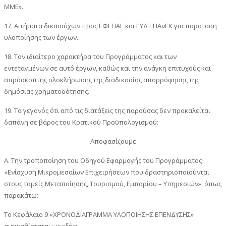
ΜΜΕ».
17. Αιτήματα δικαιούχων προς ΕΦΕΠΑΕ και ΕΥΔ ΕΠΑνΕΚ για παράταση
υλοποίησης των έργων.
18. Τον ιδιαίτερο χαρακτήρα του Προγράμματος και των
εντεταγμένων σε αυτό έργων, καθώς και την ανάγκη επιτυχούς και
απρόσκοπτης ολοκλήρωσης της διαδικασίας απορρόφησης της
δημόσιας χρηματοδότησης.
19. Το γεγονός ότι από τις διατάξεις της παρούσας δεν προκαλείται
δαπάνη σε βάρος του Κρατικού Προϋπολογισμού:
Αποφασίζουμε
Α. Την τροποποίηση του Οδηγού Εφαρμογής του Προγράμματος
«Ενίσχυση Μικρομεσαίων Επιχειρήσεων που δραστηριοποιούνται
στους τομείς Μεταποίησης, Τουρισμού, Εμπορίου – Υπηρεσιών», όπως
παρακάτω:
Το Κεφάλαιο 9 «ΧΡΟΝΟΔΙΑΓΡΑΜΜΑ ΥΛΟΠΟΙΗΣΗΣ ΕΠΕΝΔΥΣΗΣ»
αντικαθίσταται ως εξής: