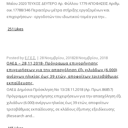
Μαΐου 2020 ΤΕΥΧΟΣ ΔΕΥΤΕΡΟ Αρ. Φύλλου 1779 ΑΠΟΦΑΣΕΙΣ Αριθμ.
οικ.17788/346 Περαιτέρω μέτρα στήριξης εργαζομένων και
επιχειρήσεων - εργοδοτών του ιδιωτικού τομέα για την...
251 Likes
Posted by
Ε.Γ.Ε.Σ.
|
28 Νοεμβρίου, 2018
28 Νοεμβρίου, 2018
ΟΑΕΔ – 28,11,2018- Πρόγραμμα επιχορήγησης
επιχειρήσεων για την απασχόληση έξι χιλιάδων (6.000)
ανέργων ηλικίας έως 39 ετών, αποφοίτων τριτοβάθμιας
εκπαίδευσης,
ΟΑΕΔ Δημόσια Πρόσκληση Νο 13/28.11.2018 (Αρ. Πρωτ.86857)
Πρόγραμμα επιχορήγησης επιχειρήσεων για την απασχόληση έξι
χιλιάδων (6.000) ανέργων ηλικίας έως 39 ετών, αποφοίτων
τριτοβάθμιας εκπαίδευσης, σε κλάδους έξυπνης εξειδίκευσης
(Research and...