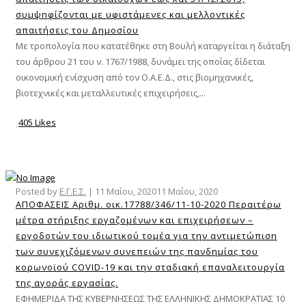
συμψηφίζονται με υφιστάμενες και μελλοντικές
απαιτήσεις του Δημοσίου
Με τροπολογία που κατατέθηκε στη Βουλή καταργείται η διάταξη
του άρθρου 21 του ν. 1767/1988, δυνάμει της οποίας δίδεται
οικονομική ενίσχυση από τον Ο.Α.Ε.Δ., στις βιομηχανικές,
βιοτεχνικές και μεταλλευτικές επιχειρήσεις,...
405 Likes
Posted by
Ε.Γ.Ε.Σ.
|
11 Μαΐου, 2020
11 Μαΐου, 2020
ΑΠΟΦΑΣΕΙΣ Αριθμ. οικ.17788/346/11-10-2020 Περαιτέρω
μέτρα στήριξης εργαζομένων και επιχειρήσεων –
εργοδοτών του ιδιωτικού τομέα για την αντιμετώπιση
των συνεχιζόμενων συνεπειών της πανδημίας του
κορωνοϊού COVID-19 και την σταδιακή επαναλειτουργία
της αγοράς εργασίας.
ΕΦΗΜΕΡΙΔΑ ΤΗΣ ΚΥΒΕΡΝΗΣΕΩΣ ΤΗΣ ΕΛΛΗΝΙΚΗΣ ΔΗΜΟΚΡΑΤΙΑΣ 10