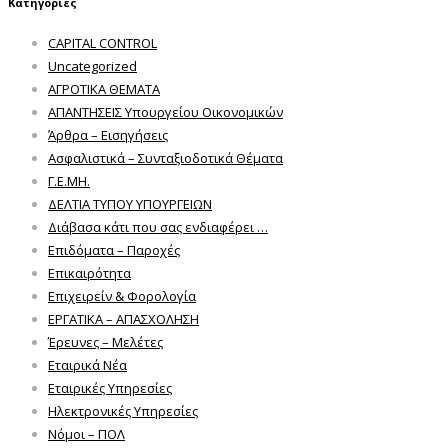
Κατηγορίες
CAPITAL CONTROL
Uncategorized
ΑΓΡΟΤΙΚΑ ΘΕΜΑΤΑ
ΑΠΑΝΤΗΣΕΙΣ Υπουργείου Οικονομικών
Άρθρα – Εισηγήσεις
Ασφαλιστικά – Συνταξιοδοτικά Θέματα
Γ.Ε.ΜΗ.
ΔΕΛΤΙΑ ΤΥΠΟΥ ΥΠΟΥΡΓΕΙΩΝ
Διάβασα κάτι που σας ενδιαφέρει …
Επιδόματα – Παροχές
Επικαιρότητα
Επιχειρείν & Φορολογία
ΕΡΓΑΤΙΚΑ – ΑΠΑΣΧΟΛΗΣΗ
Έρευνες – Μελέτες
Εταιρικά Νέα
Εταιρικές Υπηρεσίες
Ηλεκτρονικές Υπηρεσίες
Νόμοι – ΠΟΛ