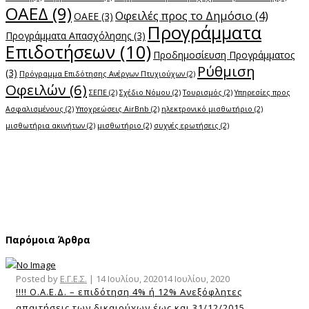
ΟΑΕΔ
(9)
Οφειλές προς το Δημόσιο
(4)
ΟΑΕΕ
(3)
Προγράμματα
Προγράμματα Απασχόλησης
(3)
Επιδοτήσεων
(10)
Προδημοσίευση Προγράμματος
Ρύθμιση
(3)
Πρόγραμμα Επιδότησης Ανέργων Πτυχιούχων
(2)
Οφειλών
(6)
ΣΕΠΕ
(2)
Σχέδιο Νόμου
(2)
Τουρισμός
(2)
Υπηρεσίες προς
Ασφαλισμένους
(2)
Υποχρεώσεις AirBnb
(2)
ηλεκτρονικό μισθωτήριο
(2)
μισθωτήρια ακινήτων
(2)
μισθωτήριο
(2)
συχνές ερωτήσεις
(2)
Παρόμοια Άρθρα
Posted by
Ε.Γ.Ε.Σ.
|
14 Ιουλίου, 2020
14 Ιουλίου, 2020
!!!! Ο.Α.Ε.Δ. – επιδότηση 4% ή 12% Ανεξόφλητες
απαιτήσεις των δικαιούχων έως και 31/12/2015,