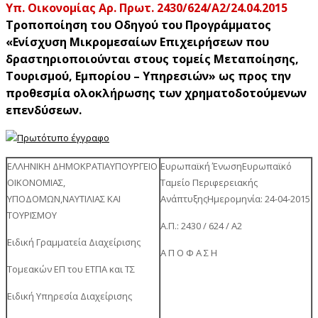
Υπ. Οικονομίας Αρ. Πρωτ. 2430/624/Α2/24.04.2015
Τροποποίηση του Οδηγού του Προγράμματος
«Ενίσχυση Μικρομεσαίων Επιχειρήσεων που
δραστηριοποιούνται στους τομείς Μεταποίησης,
Τουρισμού, Εμπορίου – Υπηρεσιών» ως προς την
προθεσμία ολοκλήρωσης των χρηματοδοτούμενων
επενδύσεων.
ΕΛΛΗΝΙΚΗ ΔΗΜΟΚΡΑΤΙΑΥΠΟΥΡΓΕΙΟ
Ευρωπαϊκή ΈνωσηΕυρωπαϊκό
ΟΙΚΟΝΟΜΙΑΣ,
Ταμείο Περιφερειακής
ΥΠΟΔΟΜΩΝ,ΝΑΥΤΙΛΙΑΣ ΚΑΙ
ΑνάπτυξηςΗμερομηνία: 24-04-2015
ΤΟΥΡΙΣΜΟΥ
Α.Π.: 2430 / 624 / A2
Ειδική Γραμματεία Διαχείρισης
A Π Ο Φ Α Σ Η
Τομεακών ΕΠ του ΕΤΠΑ και ΤΣ
Ειδική Υπηρεσία Διαχείρισης