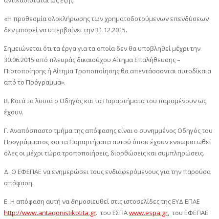
«Η προθεσμία ολοκλήρωσης των χρηματοδοτούμενων επενδύσεων
δεν μπορεί να υπερβαίνει την 31.12.2015.
Σημειώνεται ότι τα έργα για τα οποία δεν θα υποβληθεί μέχρι την
30.06.2015 από πλευράς δικαιούχου Αίτημα Επαλήθευσης –
Πιστοποίησης ή Αίτημα Τροποποίησης θα απεντάσσονται αυτοδίκαια
από το Πρόγραμμα».
Β. Κατά τα λοιπά ο Οδηγός και τα Παραρτήματά του παραμένουν ως
έχουν.
Γ. Αναπόσπαστο τμήμα της απόφασης είναι ο συνημμένος Οδηγός του
Προγράμματος και τα Παραρτήματα αυτού όπου έχουν ενσωματωθεί
όλες οι μέχρι τώρα τροποποιήσεις, διορθώσεις και συμπληρώσεις.
Δ. Ο ΕΦΕΠΑΕ να ενημερώσει τους ενδιαφερόμενους για την παρούσα
απόφαση.
Ε. Η απόφαση αυτή να δημοσιευθεί στις ιστοσελίδες της ΕΥΔ ΕΠΑΕ
http://www.antaqonistikotita.gr
.
του ΕΣΠΑ
www.espa.gr
,
του ΕΦΕΠΑΕ