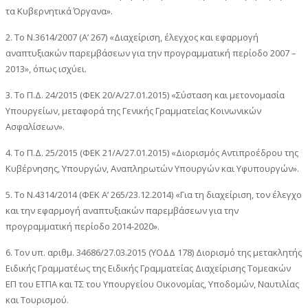
τα Κυβερνητικά Όργανα».
2. Το Ν.3614/2007 (Α’ 267) «Διαχείριση, έλεγχος και εφαρμογή
αναπτυξιακών παρεμβάσεων για την προγραμματική περίοδο 2007 –
2013», όπως ισχύει.
3. Το Π.Δ. 24/2015 (ΦΕΚ 20/Α/27.01.2015) «Σύσταση και μετονομασία
Υπουργείων, μεταφορά της Γενικής Γραμματείας Κοινωνικών
Ασφαλίσεων».
4. Το Π.Δ. 25/2015 (ΦΕΚ 21/Α/27.01.2015) «Διορισμός Αντιπροέδρου της
Κυβέρνησης, Υπουργών, Αναπληρωτών Υπουργών και Υφυπουργών».
5. Το Ν.4314/2014 (ΦΕΚ Α’ 265/23.12.2014) «Για τη διαχείριση, τον έλεγχο
και την εφαρμογή αναπτυξιακών παρεμβάσεων για την
προγραμματική περίοδο 2014-2020».
6. Τον υπ. αριθμ. 34686/27.03.2015 (ΥΟΔΔ 178) Διορισμό της μετακλητής
Ειδικής Γραμματέως της Ειδικής Γραμματείας Διαχείρισης Τομεακών
ΕΠ του ΕΤΠΑ και ΤΣ του Υπουργείου Οικονομίας, Υποδομών, Ναυτιλίας
και Τουρισμού.