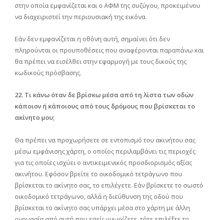
στην οποία εμφανίζεται και ο ΑΦΜ της συζύγου, προκειμένου
να διαχειριστεί την περιουσιακή της εικόνα.
Εάν δεν εμφανίζεται η οθόνη αυτή, σημαίνει ότι δεν
πληρούνται οι προυποθέσεις που αναφέρονται παραπάνω και
θα πρέπει να εισέλθει στην εφαρμογή με τους δικούς της
κωδικούς πρόσβασης.
22. Τι κάνω όταν δε βρίσκω μέσα από τη λίστα των οδών
κάποιον ή κάποιους από τους δρόμους που βρίσκεται το
ακίνητο μου;
Θα πρέπει να προχωρήσετε σε εντοπισμό του ακινήτου σας
μέσω εμφάνισης χάρτη, ο οποίος περιλαμβάνει τις περιοχές
για τις οποίες ισχύει ο αντικειμενικός προσδιορισμός αξίας
ακινήτου. Εφόσον βρείτε το οικοδομικό τετράγωνο που
βρίσκεται το ακίνητο σας, το επιλέγετε. Εάν βρίσκετε το σωστό
οικοδομικό τετράγωνο, αλλά η διεύθυνση της οδού που
βρίσκεται το ακίνητο σας υπάρχει μέσα στο χάρτη με άλλη
ονομασία από αυτή που εσείς γνωρίζετε, τότε επιλέξτε το