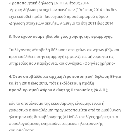
-Τροποποιητική δήλωση ΕΝ.Φ.Ι.Α. έτους 2014
-Αρχική δήλωση στοιχείων ακινήτων (Ε9) έτους 2014, εάν δεν
έχει εκδοθεί πράξη Διοικητικού προσδιορισμού φόρου
-Δήλωση στοιχείων ακινήτων (Ε9) για τα έτη 2011 έως 2014
3. Που έχουν αναρτηθεί οδηγίες χρήσης της εφαρμογής;
Επιλέγοντας «Υποβολή δήλωσης στοιχείων ακινήτων (Ε9)» και
πριν εισέλθετε στην εφαρμογή εμφανίζεται μήνυμα για τις
υπηρεσίες που παρέχονται και συνέχεια «Οδηγίες χρήσης»
4. Όταν υποβάλλεται αρχική /τροποποιητική δήλωση Ε9 για
τα έτη 2010 έως 2013, πότε εκδίδεται η πράξη
πρoσδιορισμού Φόρου Ακίνητης Περιουσίας (Φ.Α.Π.);
Εάν το αποτέλεσμα της εκκαθάρισης είναι μηδενικό ή
χρεωστικό η εκκαθάριση πραγματοποιείται από τη Διεύθυνση
ηλεκτρονικής διακυβέρνησης (Δ.ΗΛΕ.Δ.) σε λίγες ημέρες και ο
φορολογούμενος ενημερώνεται μέσω ηλεκτρονικής
κοινοποίησης