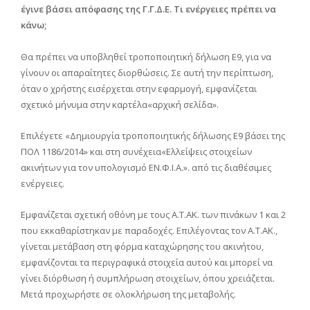
έγινε βάσει απόφασης της Γ.Γ.Δ.Ε. Τι ενέργειες πρέπει να
κάνω;
Θα πρέπει να υποβληθεί τροποποιητική δήλωση Ε9, για να
γίνουν οι απαραίτητες διορθώσεις. Σε αυτή την περίπτωση,
όταν ο χρήστης εισέρχεται στην εφαρμογή, εμφανίζεται
σχετικό μήνυμα στην καρτέλα«αρχική σελίδα».
Επιλέγετε «Δημιουργία τροποποιητικής δήλωσης Ε9 βάσει της
ΠΟΛ 1186/2014» και στη συνέχεια«Ελλείψεις στοιχείων
ακινήτων για τον υπολογισμό ΕΝ.Φ.Ι.Α.». από τις διαθέσιμες
ενέργειες.
Εμφανίζεται σχετική οθόνη με τους Α.Τ.ΑΚ. των πινάκων 1 και 2
που εκκαθαρίστηκαν με παραδοχές. Επιλέγοντας τον Α.Τ.ΑΚ.,
γίνεται μετάβαση στη φόρμα καταχώρησης του ακινήτου,
εμφανίζονται τα περιγραφικά στοιχεία αυτού και μπορεί να
γίνει διόρθωση ή συμπλήρωση στοιχείων, όπου χρειάζεται.
Μετά προχωρήστε σε ολοκλήρωση της μεταβολής.