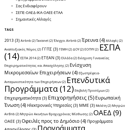
Σας Ενδιαφέρουν
ΣΕΠΕ-ΟΑΕΔ-ΙΚΑ-ΟΑΕΕ-ΕΤΑΑ
Σημαντικές Αλλαγές
TAGS
Έρευνα
(4)
2013
(3)
Airbnb
(2)
Taxisnet
(2)
Έλεγχοι Airbnb
(2)
Αλλαγές
(2)
ΕΣΠΑ
ΓΓΠΣ
(3)
Αναπτυξιακός Νόμος
(2)
ΓΕΜΗ
(2)
ΔΟΥ
(2)
ΕΟΠΥΥ
(2)
(14)
ΕΤΕΑΝ
(3)
ΕΣΠΑ 2014
(2)
Ελλάδα
(2)
Ενίσχυση Γυναικείας
Ενίσχυση
Επιχειρηματικότητας και Απασχόλησης
(2)
Μικρομεσαίων Επιχειρήσεων
(4)
Εξωστρέφεια-
Επενδυτικά
Ανταγωνιστικότητα των Επιχειρήσεων
(2)
Προγράμματα
(12)
Επιβολή Προστίμων
(2)
Επιχορηγήσεις
(5)
Ευρωπαϊκή
Επιχειρηματικότητα
(3)
Ένωση
(4)
Ηλεκτρονικές Υπηρεσίες
(3)
ΜΜΕ
(3)
Μελέτη
(2)
Μητρώο
ΟΑΕΔ
(9)
AirBnb
(2)
Μητρώο Ακινήτων Βραχυχρόνιας Μίσθωσης
(2)
Οφειλές προς το Δημόσιο
(4)
ΟΑΕΕ
(3)
Προγράμματα
Προγράμματα
Απασχόλησης
(3)