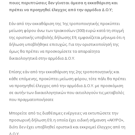
ποιες περιπτώσεις δεν γίνεται άμεσα η εκκαθάριση και
πρέπει να προηγηθεί έλεγχος από την αρμόδια Δ.Ο.Υ;
Εάν από την εκκαθάριση της 1ης τροποποιητικής προκύπτει
μείωση φόρου άνω των τριακοσίων (300) ευρώ κατά τη στιγμή
της οριστικής υποβολής δήλωσης Ε9, εμφανίζεται μήνυμα ότι η
δήλωση υποβλήθηκε επιτυχώς. Για την οριστικοποίησή της
όμως θα πρέπει να προσκομίσετε τα απαραίτητα
δικαιολογητικά στην αρμόδια Δ.Ο.Υ.
Επίσης εάν από την εκκαθάριση της 2ης τροποποιητικής και
κάθε επόμενης, προκύπτει μείωση φόρου, τότε πάλι θα πρέπει
να προηγηθεί έλεγχος από την αρμόδια Δ.Ο.Υ. με προσκόμιση
σε αυτήν των δικαιολογητικών που αιτιολογούν τις μεταβολές
που πραγματοποιήσατε
Μπορείτε από τις διαθέσιμες ενέργειες να εκτυπώσετε την
προσωρινή δήλωση Ε9, η οποία έχει ειδική σήμανση «ΑΚΥΡΟ»,
διότι δεν έχει υποβληθεί οριστικά και εκκρεμεί έλεγχος από τη
Δ.Ο.Υ.