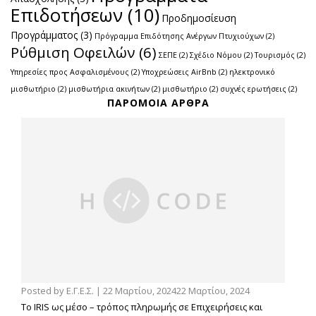
Επιδοτήσεων
(10)
Προδημοσίευση
Προγράμματος
(3)
Πρόγραμμα Επιδότησης Ανέργων Πτυχιούχων
(2)
Ρύθμιση Οφειλών
(6)
ΣΕΠΕ
(2)
Σχέδιο Νόμου
(2)
Τουρισμός
(2)
Υπηρεσίες προς Ασφαλισμένους
(2)
Υποχρεώσεις AirBnb
(2)
ηλεκτρονικό
μισθωτήριο
(2)
μισθωτήρια ακινήτων
(2)
μισθωτήριο
(2)
συχνές ερωτήσεις
(2)
ΠΑΡΌΜΟΙΑ ΆΡΘΡΑ
Posted by
Ε.Γ.Ε.Σ.
|
22 Μαρτίου, 2024
22 Μαρτίου, 2024
Το IRIS ως μέσο – τρόπος πληρωμής σε Επιχειρήσεις και