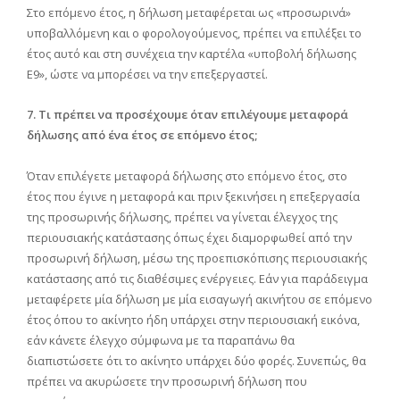
Στο επόμενο έτος, η δήλωση μεταφέρεται ως «προσωρινά»
υποβαλλόμενη και ο φορολογούμενος, πρέπει να επιλέξει το
έτος αυτό και στη συνέχεια την καρτέλα «υποβολή δήλωσης
Ε9», ώστε να μπορέσει να την επεξεργαστεί.
7. Τι πρέπει να προσέχουμε όταν επιλέγουμε μεταφορά
δήλωσης από ένα έτος σε επόμενο έτος;
Όταν επιλέγετε μεταφορά δήλωσης στο επόμενο έτος, στο
έτος που έγινε η μεταφορά και πριν ξεκινήσει η επεξεργασία
της προσωρινής δήλωσης, πρέπει να γίνεται έλεγχος της
περιουσιακής κατάστασης όπως έχει διαμορφωθεί από την
προσωρινή δήλωση, μέσω της προεπισκόπισης περιουσιακής
κατάστασης από τις διαθέσιμες ενέργειες. Εάν για παράδειγμα
μεταφέρετε μία δήλωση με μία εισαγωγή ακινήτου σε επόμενο
έτος όπου το ακίνητο ήδη υπάρχει στην περιουσιακή εικόνα,
εάν κάνετε έλεγχο σύμφωνα με τα παραπάνω θα
διαπιστώσετε ότι το ακίνητο υπάρχει δύο φορές. Συνεπώς, θα
πρέπει να ακυρώσετε την προσωρινή δήλωση που