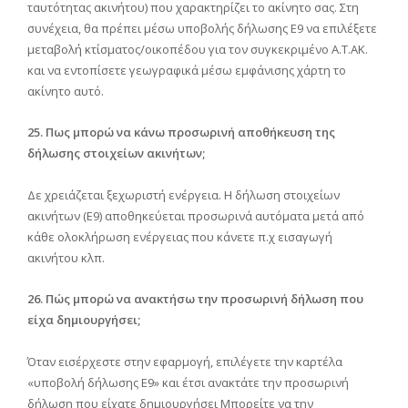
ταυτότητας ακινήτου) που χαρακτηρίζει το ακίνητο σας. Στη
συνέχεια, θα πρέπει μέσω υποβολής δήλωσης Ε9 να επιλέξετε
μεταβολή κτίσματος/οικοπέδου για τον συγκεκριμένο Α.Τ.ΑΚ.
και να εντοπίσετε γεωγραφικά μέσω εμφάνισης χάρτη το
ακίνητο αυτό.
25. Πως μπορώ να κάνω προσωρινή αποθήκευση της
δήλωσης στοιχείων ακινήτων;
Δε χρειάζεται ξεχωριστή ενέργεια. Η δήλωση στοιχείων
ακινήτων (Ε9) αποθηκεύεται προσωρινά αυτόματα μετά από
κάθε ολοκλήρωση ενέργειας που κάνετε π.χ εισαγωγή
ακινήτου κλπ.
26. Πώς μπορώ να ανακτήσω την προσωρινή δήλωση που
είχα δημιουργήσει;
Όταν εισέρχεστε στην εφαρμογή, επιλέγετε την καρτέλα
«υποβολή δήλωσης Ε9» και έτσι ανακτάτε την προσωρινή
δήλωση που είχατε δημιουργήσει Μπορείτε να την