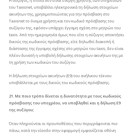
Η σύζυγος, η οποία δεν είναι ενεργή χρήστης των υπηρεσιών
του Taxisnet, υποβάλλει ηλεκτρονικά τη δήλωση στοιχείων
ακινήτων της, χρησιμοποιώντας για την πρόσβαση στο
Taxisnet το όνομα χρήστη και τον κωδικό πρόσβασης του
συζύγου της, εφόσον υπάρχει έγγαμη σχέση στο μητρώο του
taxis. Από την ημερομηνία όμως που είτε η σύζυγος αποκτήσει
δικούς της κωδικούς πρόσβασης, είτε δηλωθεί διακοπή ή
διάστασης της έγγαμης σχέσης στο μητρώο του taxis, δεν είναι
πλέον δυνατή η υποβολή δήλωσης στοιχείων ακινήτων της με
τη χρήση των κωδικών του συζύγου.
Η δήλωση στοιχείων ακινήτων (Ε9) του ανήλικου τέκνου
υποβάλλεται με τους δικούς του κωδικούς πρόσβασης.
21. Με ποιο τρόπο δίνεται η δυνατότητα με τους κωδικούς
πρόσβασης του υποχρέου, να υποβληθεί και η δήλωση Ε9
της συζύγου;
Όταν πληρούνται οι προυποθέσεις που περιγράφονται πιο
πάνω, κατά την είσοδο στην εφαρμογή εμφανίζεται οθόνη