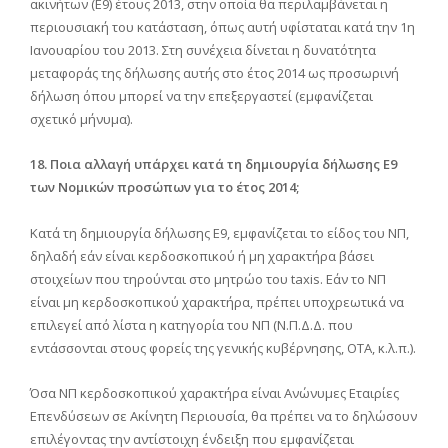
ακινήτων (Ε9) έτους 2013, στην οποία θα περιλαμβάνεται η
περιουσιακή του κατάσταση, όπως αυτή υφίσταται κατά την 1η
Ιανουαρίου του 2013. Στη συνέχεια δίνεται η δυνατότητα
μεταφοράς της δήλωσης αυτής στο έτος 2014 ως προσωρινή
δήλωση όπου μπορεί να την επεξεργαστεί (εμφανίζεται
σχετικό μήνυμα).
18. Ποια αλλαγή υπάρχει κατά τη δημιουργία δήλωσης Ε9
των Νομικών προσώπων για το έτος 2014;
Κατά τη δημιουργία δήλωσης Ε9, εμφανίζεται το είδος του ΝΠ,
δηλαδή εάν είναι κερδοσκοπικού ή μη χαρακτήρα βάσει
στοιχείων που τηρούνται στο μητρώο του taxis. Εάν το ΝΠ
είναι μη κερδοσκοπικού χαρακτήρα, πρέπει υποχρεωτικά να
επιλεγεί από λίστα η κατηγορία του ΝΠ (Ν.Π.Δ.Δ. που
εντάσσονται στους φορείς της γενικής κυβέρνησης, ΟΤΑ, κ.λ.π.).
Όσα ΝΠ κερδοσκοπικού χαρακτήρα είναι Ανώνυμες Εταιρίες
Επενδύσεων σε Ακίνητη Περιουσία, θα πρέπει να το δηλώσουν
επιλέγοντας την αντίστοιχη ένδειξη που εμφανίζεται