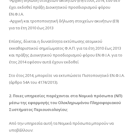
-Αρχική δήλωση στοιχείων ακινήτων (Ε9) έτους 2014, εάν δεν
έχει εκδοθεί πράξη Διοικητικού προσδιορισμού φόρου
ΕΝ.Φ.Ι.Α.
-Αρχική και τροποποιητική δήλωση στοιχείων ακινήτων (Ε9)
για τα έτη 2010 έως 2013
Επίσης, δίνεται η δυνατότητα εκτύπωσης ατομικού
εκκαθαριστικού σημείωματος Φ.Α.Π. για τα έτη 2010 έως 2013
και πράξης Διοικητικού προσδιορισμού φόρου ΕΝ.Φ.Ι.Α. για το
έτος 2014 εφόσον αυτά έχουν εκδοθεί
Στο έτος 2014, μπορείτε να εκτυπώσετε Πιστοποιητικό ΕΝ.Φ.Ι.Α.
(άρθρο 54Α του 4174/2013).
2. Ποιες υπηρεσίες παρέχονται στα Νομικά πρόσωπα (ΝΠ)
μέσω της εφαρμογής του Ολοκληρωμένου Πληροφοριακού
Συστήματος Περιουσιολογίου;
Από την υπηρεσία αυτή τα Νομικά πρόσωπα μπορούν να
υποβάλλουν: