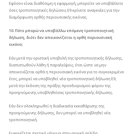
Εφόσον είναι διαθέσιμη η εφαρμογή, μπορείτε να υποβάλλετε
όσες τροποποιητικές δηλώσεις Ε9 κρίνετε αναγκαίες για την
διαμόρφωση ορθής περιουσιακής εικόνας.
10. Πότε μπορώ να υποβάλλω επόμενη τροποποιητική
δήλωση, διότι δεν απεικονίζεται η ορθή περιουσιακή
εικόνα;
Εάν μετά την οριστική υποβολή της τροποποιητικής δήλωσης,
διαπιστωθούν λάθη ή παραλείψεις, έτσι ώστε να μην
απεικονίζεται ορθά η περιουσιακή εικόνα για το συγκεκριμένο
έτος, μπορεί να υποβληθεί νέα τροποποιητική δήλωση Ε9,
μετά την έκδοση της πράξης προσδιορισμού φόρου της
προηγούμενης υποβληθείσας τροποποιητικής δήλωσης.
Εάν δεν ολοκληρωθεί η διαδικασία εκκαθάρισης της
προηγούμενης δήλωσης, δεν μπορεί να υποβληθεί νέα
τροποποιητική.
Εμφανίζεται σχετικό μήνυμα στην αρχική σελίδα.