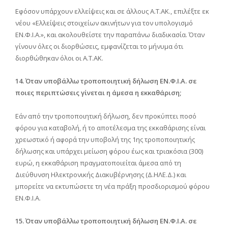
Εφόσον υπάρχουν ελλείψεις και σε άλλους Α.Τ.ΑΚ., επιλέξτε εκ
νέου «Ελλείψεις στοιχείων ακινήτων για τον υπολογισμό
ΕΝ.Φ.Ι.Α.», και ακολουθείστε την παραπάνω διαδικασία. Όταν
γίνουν όλες οι διορθώσεις, εμφανίζεται το μήνυμα ότι
διορθώθηκαν όλοι οι Α.Τ.ΑΚ.
14. Όταν υποβάλλω τροποποιητική δήλωση ΕΝ.Φ.Ι.Α. σε
ποιες περιπτώσεις γίνεται η άμεσα η εκκαθάριση;
Εάν από την τροποποιητική δήλωση, δεν προκύπτει ποσό
φόρου για καταβολή, ή το αποτέλεσμα της εκκαθάρισης είναι
χρεωστικό ή αφορά την υποβολή της 1ης τροποποιητικής
δήλωσης και υπάρχει μείωση φόρου έως και τριακόσια (300)
ευρώ, η εκκαθάριση πραγματοποιείται άμεσα από τη
Διεύθυνση Ηλεκτρονικής Διακυβέρνησης (Δ.ΗΛΕ.Δ.) και
μπορείτε να εκτυπώσετε τη νέα πράξη προσδιορισμού φόρου
ΕΝ.Φ.Ι.Α.
15. Όταν υποβάλλω τροποποιητική δήλωση ΕΝ.Φ.Ι.Α. σε