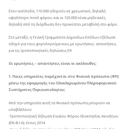
Στον αντίποδα, 110.000 οδηγούν σε χρεωστικό, δηλαδή
υψηλότερο ποσό φόρου, και οι 120.000 είναι μηδενικές,
δηλαδή από τη διόρθωση δεν προκύπτει μεταβολή στο φόρο.
Στο μεταξύ, η Γενική Γραμματεία Δημοσίων Εσόδων εξέδωσε
οδηγό για τους φορολογούμενους με ερωτήσεις- απαντήσεις
για τις τροποποιητικές δηλώσεις Ε9.
Οι ερωτήσεις – απαντήσεις είναι οι ακόλουθες:
1. Ποιες υπηρεσίες παρέχονται στα Φυσικά πρόσωπα (ΦΠ)
μέσω της εφαρμογής του Ολοκληρωμένου Πληροφοριακού
Συστήματος Περιουσιολογίου;
Από την υπηρεσία αυτή τα Φυσικά πρόσωπα μπορούν να
υποβάλλουν:
-Τροποποιητική δήλωση Ενιαίου Φόρου Ιδιοκτησίας Ακινήτων
(ΕΝ.Φ.Ι.Α). έτους 2014