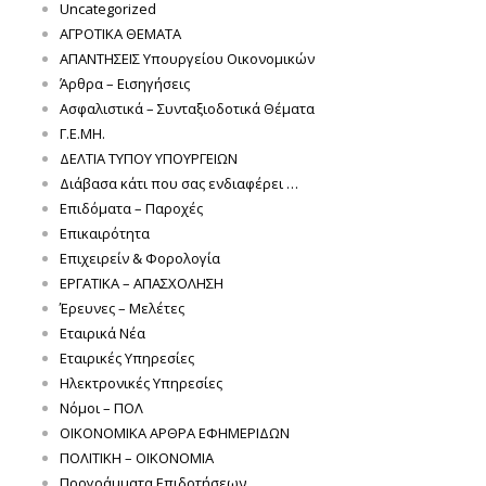
Uncategorized
ΑΓΡΟΤΙΚΑ ΘΕΜΑΤΑ
ΑΠΑΝΤΗΣΕΙΣ Υπουργείου Οικονομικών
Άρθρα – Εισηγήσεις
Ασφαλιστικά – Συνταξιοδοτικά Θέματα
Γ.Ε.ΜΗ.
ΔΕΛΤΙΑ ΤΥΠΟΥ ΥΠΟΥΡΓΕΙΩΝ
Διάβασα κάτι που σας ενδιαφέρει …
Επιδόματα – Παροχές
Επικαιρότητα
Επιχειρείν & Φορολογία
ΕΡΓΑΤΙΚΑ – ΑΠΑΣΧΟΛΗΣΗ
Έρευνες – Μελέτες
Εταιρικά Νέα
Εταιρικές Υπηρεσίες
Ηλεκτρονικές Υπηρεσίες
Νόμοι – ΠΟΛ
ΟΙΚΟΝΟΜΙΚΑ ΑΡΘΡΑ ΕΦΗΜΕΡΙΔΩΝ
ΠΟΛΙΤΙΚΗ – ΟΙΚΟΝΟΜΙΑ
Προγράμματα Επιδοτήσεων