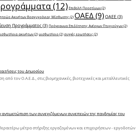
Προγράμματα
(12)
Επιβολή Προστίμων
(2)
ΟΑΕΔ
(9)
ΟΑΕΕ
(3)
ητρώο Ακινήτων Βραχυχρόνιας Μίσθωσης
(2)
ευση Προγράμματος
(3)
Πρόγραμμα Επιδότησης Ανέργων Πτυχιούχων
(2)
ισθωτήρια ακινήτων
(2)
μισθωτήριο
(2)
συχνές ερωτήσεις
(2)
απαιτήσεις του Δημοσίου
 από τον Ο.Α.Ε.Δ., στις βιομηχανικές, βιοτεχνικές και μεταλλευτικές
ην αντιμετώπιση των συνεχιζόμενων συνεπειών της πανδημίας του
εραιτέρω μέτρα στήριξης εργαζομένων και επιχειρήσεων - εργοδοτών