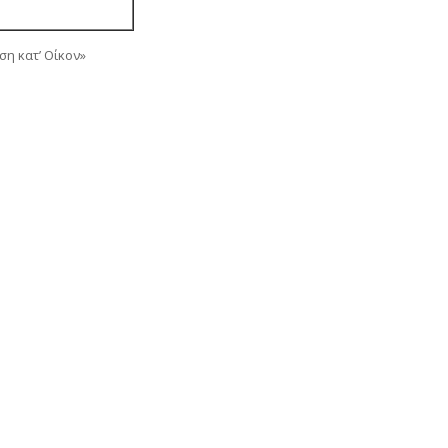
η κατ’ Οίκον»