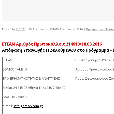
Posted by
Ε.Γ.Ε.Σ.
|
19 Αυγούστου, 2016
19 Αυγούστου, 2016
|
Προγράμματα Επιδ
ΕΤΕΑΝ Αριθμός Πρωτοκόλλου: 214610/18.08.2016
Απόφαση Υπαγωγής Ωφελούμενων στο Πρόγραμμα «Εξ
ΕΤΕΑΝ
Ημ. Απόφασης: 18/08/20
ΕΘΝΙΚΟ ΤΑΜΕΙΟ
Αριθμός Πρωτοκόλλου: 
ΕΠΙΧΕΙΡΗΜΑΤΙΚΟΤΗΤΑΣ & ΑΝΑΠΤΥΞΗΣ
Προς: Ωφελούμενους Συ
Ξενίας 24 115 28 Αθήνα Τηλ.: 210 7450400
FAX: 210 7450500
e-mail:
info@etean.com.gr