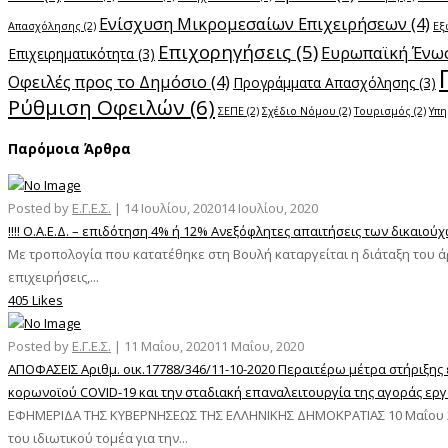
Ενίσχυση Μικρομεσαίων Επιχειρήσεων
(4)
Απασχόλησης
(2)
Εξ
Επιχορηγήσεις
(5)
Ευρωπαϊκή Ένω
Επιχειρηματικότητα
(3)
Οφειλές προς το Δημόσιο
(4)
Προγράμματα Απασχόλησης
(3)
Ρύθμιση Οφειλών
(6)
ΣΕΠΕ
(2)
Σχέδιο Νόμου
(2)
Τουρισμός
(2)
Υπη
Παρόμοια Άρθρα
Posted by
Ε.Γ.Ε.Σ.
|
14 Ιουλίου, 2020
14 Ιουλίου, 2020
!!!! Ο.Α.Ε.Δ. – επιδότηση 4% ή 12% Ανεξόφλητες απαιτήσεις των δικαιο
Με τροπολογία που κατατέθηκε στη Βουλή καταργείται η διάταξη του άρθρ
επιχειρήσεις,...
405 Likes
Posted by
Ε.Γ.Ε.Σ.
|
11 Μαΐου, 2020
11 Μαΐου, 2020
ΑΠΟΦΑΣΕΙΣ Αριθμ. οικ.17788/346/11-10-2020 Περαιτέρω μέτρα στήριξης
κορωνοϊού COVID-19 και την σταδιακή επαναλειτουργία της αγοράς εργ
ΕΦΗΜΕΡΙΔΑ ΤΗΣ ΚΥΒΕΡΝΗΣΕΩΣ ΤΗΣ ΕΛΛΗΝΙΚΗΣ ΔΗΜΟΚΡΑΤΙΑΣ 10 Μαΐου 20
του ιδιωτικού τομέα για την...