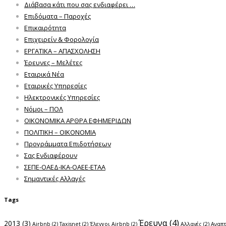
Διάβασα κάτι που σας ενδιαφέρει …
Επιδόματα – Παροχές
Επικαιρότητα
Επιχειρείν & Φορολογία
ΕΡΓΑΤΙΚΑ – ΑΠΑΣΧΟΛΗΣΗ
Έρευνες – Μελέτες
Εταιρικά Νέα
Εταιρικές Υπηρεσίες
Ηλεκτρονικές Υπηρεσίες
Νόμοι – ΠΟΛ
ΟΙΚΟΝΟΜΙΚΑ ΑΡΘΡΑ ΕΦΗΜΕΡΙΔΩΝ
ΠΟΛΙΤΙΚΗ – ΟΙΚΟΝΟΜΙΑ
Προγράμματα Επιδοτήσεων
Σας Ενδιαφέρουν
ΣΕΠΕ-ΟΑΕΔ-ΙΚΑ-ΟΑΕΕ-ΕΤΑΑ
Σημαντικές Αλλαγές
Tags
Έρευνα
(4)
2013
(3)
Airbnb
(2)
Taxisnet
(2)
Έλεγχοι Airbnb
(2)
Αλλαγές
(2)
Αναπ