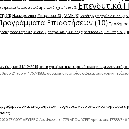
Επενδυτικά 
ωστρέφεια-Ανταγωνιστικότητα των Επιχειρήσεων
(2)
ση
(4)
Ηλεκτρονικές Υπηρεσίες
(3)
ΜΜΕ
(3)
Μελέτη
(2)
Μητρώο AirBnb
(2)
Μ
Προγράμματα Επιδοτήσεων
(10)
Προδημοσί
ρεσίες προς Ασφαλισμένους
(2)
Υποχρεώσεις AirBnb
(2)
ηλεκτρονικό μισθωτήριο
(2)
μ
ύχων έως και 31/12/2015, συμψηφίζονται με υφιστάμενες και μελλοντικές 
ου 21 του ν. 1767/1988, δυνάμει της οποίας δίδεται οικονομική ενίσχυση
 εργαζομένων και επιχειρήσεων – εργοδοτών του ιδιωτικού τομέα για τ
ασίας.
20 ΤΕΥΧΟΣ ΔΕΥΤΕΡΟ Αρ. Φύλλου 1779 ΑΠΟΦΑΣΕΙΣ Αριθμ. οικ.17788/346 Π