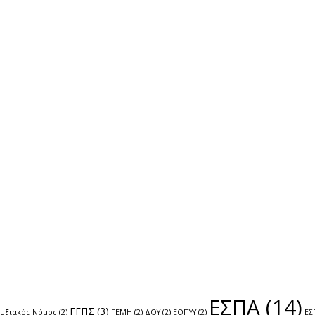
ΕΣΠΑ
(14)
ΓΓΠΣ
(3)
τυξιακός Νόμος
(2)
ΓΕΜΗ
(2)
ΔΟΥ
(2)
ΕΟΠΥΥ
(2)
ΕΣ