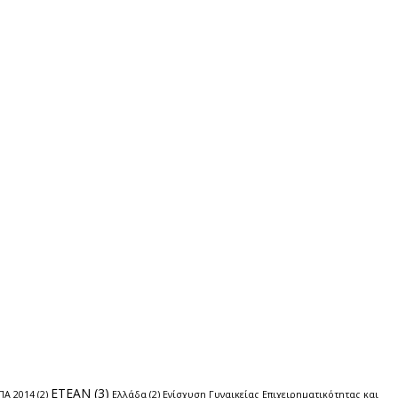
ΕΤΕΑΝ
(3)
ΠΑ 2014
(2)
Ελλάδα
(2)
Ενίσχυση Γυναικείας Επιχειρηματικότητας και