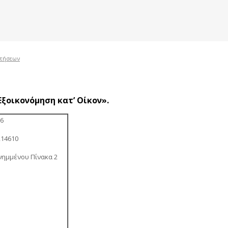
οτήσεων
οικονόμηση κατ’ Οίκον».
16
214610
νημμένου Πίνακα 2