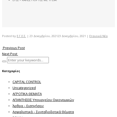
Posted by
Ε.Γ.Ε.Σ.
|
23 Δεκεμβρίου, 2021
23 Δεκεμβρίου, 2021
|
Εταιρικά Νέα
Previous Post
Next Post
Κατηγορίες
CAPITAL CONTROL
Uncategorized
ΑΓΡΟΤΙΚΑ ΘΕΜΑΤΑ
ΑΠΑΝΤΗΣΕΙΣ Υπουργείου Οικονομικών
Άρθρα – Εισηγήσεις
Ασφαλιστικά – Συνταξιοδοτικά Θέματα