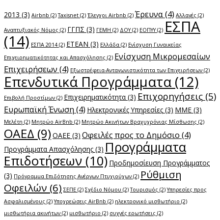
Έρευνα
(4)
2013
(3)
Airbnb
(2)
Taxisnet
(2)
Έλεγχοι Airbnb
(2)
Αλλαγές
(2)
ΕΣΠΑ
ΓΓΠΣ
(3)
Αναπτυξιακός Νόμος
(2)
ΓΕΜΗ
(2)
ΔΟΥ
(2)
ΕΟΠΥΥ
(2)
(14)
ΕΤΕΑΝ
(3)
ΕΣΠΑ 2014
(2)
Ελλάδα
(2)
Ενίσχυση Γυναικείας
Ενίσχυση Μικρομεσαίων
Επιχειρηματικότητας και Απασχόλησης
(2)
Επιχειρήσεων
(4)
Εξωστρέφεια-Ανταγωνιστικότητα των Επιχειρήσεων
(2)
Επενδυτικά Προγράμματα
(12)
Επιχορηγήσεις
(5)
Επιχειρηματικότητα
(3)
Επιβολή Προστίμων
(2)
Ευρωπαϊκή Ένωση
(4)
Ηλεκτρονικές Υπηρεσίες
(3)
ΜΜΕ
(3)
Μελέτη
(2)
Μητρώο AirBnb
(2)
Μητρώο Ακινήτων Βραχυχρόνιας Μίσθωσης
(2)
ΟΑΕΔ
(9)
Οφειλές προς το Δημόσιο
(4)
ΟΑΕΕ
(3)
Προγράμματα
Προγράμματα Απασχόλησης
(3)
Επιδοτήσεων
(10)
Προδημοσίευση Προγράμματος
Ρύθμιση
(3)
Πρόγραμμα Επιδότησης Ανέργων Πτυχιούχων
(2)
Οφειλών
(6)
ΣΕΠΕ
(2)
Σχέδιο Νόμου
(2)
Τουρισμός
(2)
Υπηρεσίες προς
Ασφαλισμένους
(2)
Υποχρεώσεις AirBnb
(2)
ηλεκτρονικό μισθωτήριο
(2)
μισθωτήρια ακινήτων
(2)
μισθωτήριο
(2)
συχνές ερωτήσεις
(2)