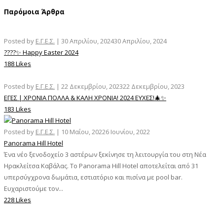
Παρόμοια Άρθρα
Posted by
Ε.Γ.Ε.Σ.
|
30 Απριλίου, 2024
30 Απριλίου, 2024
????✨ Happy Easter 2024
188 Likes
Posted by
Ε.Γ.Ε.Σ.
|
22 Δεκεμβρίου, 2023
22 Δεκεμβρίου, 2023
ΕΓΕΣ | ΧΡΟΝΙΑ ΠΟΛΛΑ & ΚΑΛΗ ΧΡΟΝΙΑ! 2024 ΕΥΧΕΣ!🎄✨
183 Likes
Posted by
Ε.Γ.Ε.Σ.
|
10 Μαΐου, 2022
6 Ιουνίου, 2022
Panorama Hill Hotel
Ένα νέο ξενοδοχείο 3 αστέρων ξεκίνησε τη λειτουργία του στη Νέα
Ηρακλείτσα Καβάλας. Το Panorama Hill Hotel αποτελείται από 31
υπερσύγχρονα δωμάτια, εστιατόριο και πισίνα με pool bar.
Ευχαριστούμε τον...
228 Likes