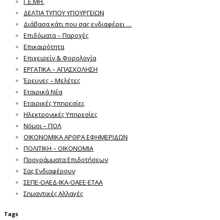
Γ.Ε.ΜΗ.
ΔΕΛΤΙΑ ΤΥΠΟΥ ΥΠΟΥΡΓΕΙΩΝ
Διάβασα κάτι που σας ενδιαφέρει …
Επιδόματα – Παροχές
Επικαιρότητα
Επιχειρείν & Φορολογία
ΕΡΓΑΤΙΚΑ – ΑΠΑΣΧΟΛΗΣΗ
Έρευνες – Μελέτες
Εταιρικά Νέα
Εταιρικές Υπηρεσίες
Ηλεκτρονικές Υπηρεσίες
Νόμοι – ΠΟΛ
ΟΙΚΟΝΟΜΙΚΑ ΑΡΘΡΑ ΕΦΗΜΕΡΙΔΩΝ
ΠΟΛΙΤΙΚΗ – ΟΙΚΟΝΟΜΙΑ
Προγράμματα Επιδοτήσεων
Σας Ενδιαφέρουν
ΣΕΠΕ-ΟΑΕΔ-ΙΚΑ-ΟΑΕΕ-ΕΤΑΑ
Σημαντικές Αλλαγές
Tags