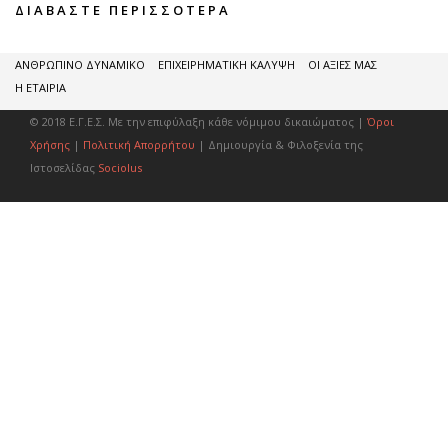
ΔΙΑΒΆΣΤΕ ΠΕΡΙΣΣΌΤΕΡΑ
ΑΝΘΡΩΠΙΝΟ ΔΥΝΑΜΙΚΟ
ΕΠΙΧΕΙΡΗΜΑΤΙΚΗ ΚΑΛΥΨΗ
ΟΙ ΑΞΙΕΣ ΜΑΣ
Η ΕΤΑΙΡΙΑ
© 2018 Ε.Γ.Ε.Σ. Με την επιφύλαξη κάθε νόμιμου δικαιώματος |
Όροι
Χρήσης
|
Πολιτική Απορρήτου
| Δημιουργία & Φιλοξενία της
Ιστοσελίδας
Sociolus