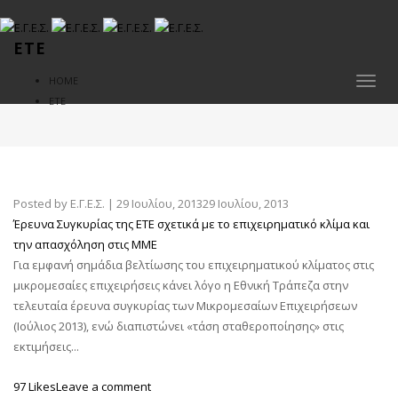
ΕΤΕ
HOME
Toggl
ΕΤΕ
naviga
Posted by
Ε.Γ.Ε.Σ.
|
29 Ιουλίου, 2013
29 Ιουλίου, 2013
Έρευνα Συγκυρίας της ΕΤΕ σχετικά με το επιχειρηματικό κλίμα και
την απασχόληση στις ΜΜΕ
Για εμφανή σημάδια βελτίωσης του επιχειρηματικού κλίματος στις
μικρομεσαίες επιχειρήσεις κάνει λόγο η Εθνική Τράπεζα στην
τελευταία έρευνα συγκυρίας των Μικρομεσαίων Επιχειρήσεων
(Ιούλιος 2013), ενώ διαπιστώνει «τάση σταθεροποίησης» στις
εκτιμήσεις...
97 Likes
Leave a comment