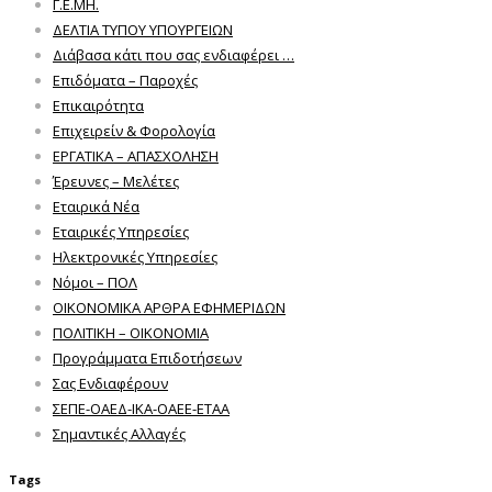
Γ.Ε.ΜΗ.
ΔΕΛΤΙΑ ΤΥΠΟΥ ΥΠΟΥΡΓΕΙΩΝ
Διάβασα κάτι που σας ενδιαφέρει …
Επιδόματα – Παροχές
Επικαιρότητα
Επιχειρείν & Φορολογία
ΕΡΓΑΤΙΚΑ – ΑΠΑΣΧΟΛΗΣΗ
Έρευνες – Μελέτες
Εταιρικά Νέα
Εταιρικές Υπηρεσίες
Ηλεκτρονικές Υπηρεσίες
Νόμοι – ΠΟΛ
ΟΙΚΟΝΟΜΙΚΑ ΑΡΘΡΑ ΕΦΗΜΕΡΙΔΩΝ
ΠΟΛΙΤΙΚΗ – ΟΙΚΟΝΟΜΙΑ
Προγράμματα Επιδοτήσεων
Σας Ενδιαφέρουν
ΣΕΠΕ-ΟΑΕΔ-ΙΚΑ-ΟΑΕΕ-ΕΤΑΑ
Σημαντικές Αλλαγές
Tags