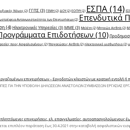
ΕΣΠΑ
(14)
ΓΓΠΣ
(3)
τυξιακός Νόμος
(2)
ΓΕΜΗ
(2)
ΔΟΥ
(2)
ΕΟΠΥΥ
(2)
ΕΣ
Επενδυτικά 
ωστρέφεια-Ανταγωνιστικότητα των Επιχειρήσεων
(2)
ση
(4)
Ηλεκτρονικές Υπηρεσίες
(3)
ΜΜΕ
(3)
Μελέτη
(2)
Μητρώο AirBnb
(2)
Μ
Προγράμματα Επιδοτήσεων
(10)
Προδημοσί
ρεσίες προς Ασφαλισμένους
(2)
Υποχρεώσεις AirBnb
(2)
ηλεκτρονικό μισθωτήριο
(2)
μ
γαζομένων επιχειρήσεων – Εργοδοτών κλειστών με κρατική εντολή ή π
ΔΗΓΙΕΣ ΓΙΑ ΤΗΝ ΥΠΟΒΟΛΗ ΔΗΛΩΣΕΩΝ ΑΝΑΣΤΟΛΩΝ ΣΥΜΒΑΣΕΩΝ ΕΡΓΑΣΙΑΣ ΕΡ
ληττόμενες επιχειρήσεις, ελ. επαγγελματίες, αυτοαπασχολούμενους έως
νεται επιπλέον παράταση έως 30.4.2021 στην καταβολή ασφαλιστικών εισ