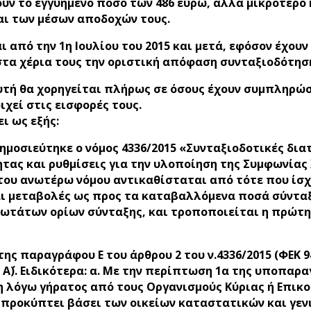
υν το εγγυημένο ποσό των 486 ευρώ, αλλά μικρότερο 
ι των μέσων αποδοχών τους.
 από την 1η Ιουλίου του 2015 και μετά, εφόσον έχου
ι στα χέρια τους την οριστική απόφαση συνταξιοδότησ
υτή θα χορηγείται πλήρως σε όσους έχουν συμπληρώσει
χεί στις εισφορές τους.
ι ως εξής:
5 δημοσιεύτηκε ο νόμος 4336/2015 «Συνταξιοδοτικές δ
τας και ρυθμίσεις για την υλοποίηση της Συμφωνίας
ου ανωτέρω νόμου αντικαθίσταται από τότε που ίσχυ
ονται μεταβολές ως προς τα καταβαλλόμενα ποσά σύντ
 κατωτάτων ορίων σύνταξης, και τροποποιείται η πρώτ
ς παραγράφου Ε του άρθρου 2 του ν.4336/2015 (ΦΕΚ 94
, Α΄). Ειδικότερα: α. Με την περίπτωση 1α της υποπα
 λόγω γήρατος από τους Οργανισμούς Κύριας ή Επικου
 προκύπτει βάσει των οικείων καταστατικών και γενι