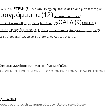
ΕΤΕΑΝ
(3)
ΠΑ 2014
(2)
Ελλάδα
(2)
Ενίσχυση Γυναικείας Επιχειρηματικότητας και
Προγράμματα
(12)
Επιβολή Προστίμων
(2)
ΟΑΕΔ
(9)
ΟΑΕΕ
(3)
ητρώο Ακινήτων Βραχυχρόνιας Μίσθωσης
(2)
ευση Προγράμματος
(3)
Πρόγραμμα Επιδότησης Ανέργων Πτυχιούχων
(2)
ισθωτήρια ακινήτων
(2)
μισθωτήριο
(2)
συχνές ερωτήσεις
(2)
ληττόμενων βάσει ΚΑΔ για το μήνα Δεκέμβριο
ΓΑΖΟΜΕΝΩΝ ΕΠΙΧΕΙΡΗΣΕΩΝ - ΕΡΓΟΔΟΤΩΝ ΚΛΕΙΣΤΩΝ ΜΕ ΚΡΑΤΙΚΗ ΕΝΤΟΛΗ
 30.4.2021
φορών οι οποίες είχαν παραταθεί στο πλαίσιο των μέτρων