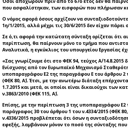
Όσοι αποχωρούν πριν από το 67ο έτος δεν θα παίρνο
που ασφαλίστηκαν, των εισφορών που πλήρωσαν κα
Ο νόμος αφορά όσους αρχίζουν να συνταξιοδοτούνται
1η/1/2015, αλλά μέχρι τις 30/6/2015 δεν είχαν πάρε
Σε ό,τι αφορά την κατώτατη σύνταξη ορίζεται ότι α
περίπτωση, θα παίρνουν μόνο το τμήμα που αντιστοι
Αναλυτικά, η εγκύκλιος του υπουργείου Εργασίας έχε
«Σας γνωρίζουμε ότι στο ΦΕΚ 94, τεύχος Α΄/14.8.201
Ενίσχυσης από τον Ευρωπαϊκό Μηχανισμό Σταθερότη
υποπαραγράφου Ε2 της παραγράφου Ε του άρθρου 2 τ
(ΦΕΚ 80, Α΄). Έτσι, με την ανωτέρω διάταξη επέρχ
1.7.2015 και μετά, οι οποίοι είναι δικαιούχοι των
ν.3863/2010 (ΦΕΚ 115, Α΄).
Επίσης, με την περίπτωση 3 της υποπαραγράφου Ε2 τη
παράγραφος 30 του άρθρου 1 του ν.4334/2015 (ΦΕΚ 80
ν.4336/2015 προβλέπεται ότι όσων η συνταξιοδότηση
εφεξής, λαμβάνουν μόνον το ποσό της σύνταξης που