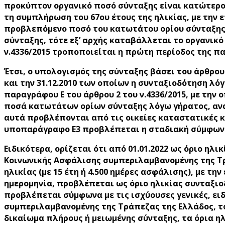
προκύπτον οργανικό ποσό σύνταξης είναι κατώτερο
τη συμπλήρωση του 67ου έτους της ηλικίας, με την 
προβλεπόμενο ποσό του κατωτάτου ορίου σύνταξης.
σύνταξης, τότε εξ’ αρχής καταβάλλεται το οργανικ
ν.4336/2015 τροποποιείται η πρώτη περίοδος της παρα
Έτσι, ο υπολογισμός της σύνταξης βάσει του άρθρου
και την 31.12.2010 των οποίων η συνταξιοδότηση λόγ
παραγράφου Ε του άρθρου 2 του ν.4336/2015, με την 
ποσά κατωτάτων ορίων σύνταξης λόγω γήρατος, ανα
αυτά προβλέπονται από τις οικείες καταστατικές και 
υποπαράγραφο Ε3 προβλέπεται η σταδιακή σύμφωνα μ
Ειδικότερα, ορίζεται ότι από 01.01.2022 ως όριο η
Κοινωνικής Ασφάλισης συμπεριλαμβανομένης της Τράπε
ηλικίας (με 15 έτη ή 4.500 ημέρες ασφάλισης), με τη
ημερομηνία, προβλέπεται ως όριο ηλικίας συνταξι
προβλέπεται σύμφωνα με τις ισχύουσες γενικές, ει
συμπεριλαμβανομένης της Τράπεζας της Ελλάδος, το 
δικαίωμα πλήρους ή μειωμένης σύνταξης, τα όρια η