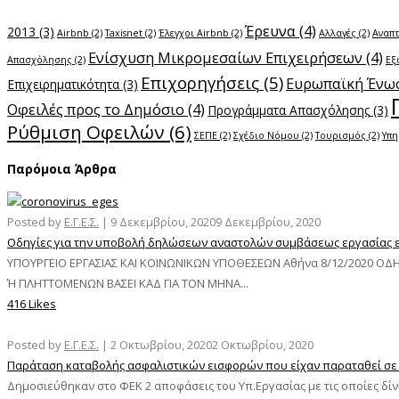
Έρευνα
(4)
2013
(3)
Airbnb
(2)
Taxisnet
(2)
Έλεγχοι Airbnb
(2)
Αλλαγές
(2)
Αναπ
Ενίσχυση Μικρομεσαίων Επιχειρήσεων
(4)
Απασχόλησης
(2)
Εξ
Επιχορηγήσεις
(5)
Ευρωπαϊκή Ένω
Επιχειρηματικότητα
(3)
Οφειλές προς το Δημόσιο
(4)
Προγράμματα Απασχόλησης
(3)
Ρύθμιση Οφειλών
(6)
ΣΕΠΕ
(2)
Σχέδιο Νόμου
(2)
Τουρισμός
(2)
Υπη
Παρόμοια Άρθρα
Posted by
Ε.Γ.Ε.Σ.
|
9 Δεκεμβρίου, 2020
9 Δεκεμβρίου, 2020
Οδηγίες για την υποβολή δηλώσεων αναστολών συμβάσεως εργασίας ερ
ΥΠΟΥΡΓΕΙΟ ΕΡΓΑΣΙΑΣ ΚΑΙ ΚΟΙΝΩΝΙΚΩΝ ΥΠΟΘΕΣΕΩΝ Αθήνα 8/12/2020 Ο
Ή ΠΛΗΤΤΟΜΕΝΩΝ ΒΑΣΕΙ ΚΑΔ ΓΙΑ ΤΟΝ ΜΗΝΑ...
416 Likes
Posted by
Ε.Γ.Ε.Σ.
|
2 Οκτωβρίου, 2020
2 Οκτωβρίου, 2020
Παράταση καταβολής ασφαλιστικών εισφορών που είχαν παραταθεί σε π
Δημοσιεύθηκαν στο ΦΕΚ 2 αποφάσεις του Υπ.Εργασίας με τις οποίες δί