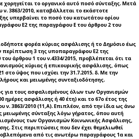
 χορηγείται το οργανικό αυτό ποσό σύνταξης. Μετά
υ ν. 3863/2010, καταβάλλεται το εκάστοτε
ξης υπερβαίνει το ποσό του κατωτάτου ορίου
αγράφου Ε2 της παραγράφου Ε του άρθρου 2 του
ποιοδήποτε φορέα κύριας ασφάλισης ή το Δημόσιο έως
την περίπτωση 3 της υποπαραγράφου Ε2 της
 του άρθρου 1 του ν.4334/2015, προβλέπεται ότι τα
ανισμούς κύριας ή επικουρικής ασφάλισης, όπως
 στο ύψος που ισχύει την 31.7.2015. δ. Με την
λήρους και μειωμένης συνταξιοδότησης.
ατος για τους ασφαλισμένους όλων των Οργανισμών
 ημέρες ασφάλισης ή 40 έτη) και το 67ο έτος της
υ ν. 3863/2010 (11,Α). Επιπλέον, από την ίδια ως άνω
ς μειωμένης σύνταξης λόγω γήρατος, όπου αυτή
φαλισμένους των Οργανισμών Κοινωνικής Ασφάλισης,
ισης. Στις περιπτώσεις που δεν έχει θεμελιωθεί
 προβλεπόμενα από τις ανωτέρω παραγράφους 1α και