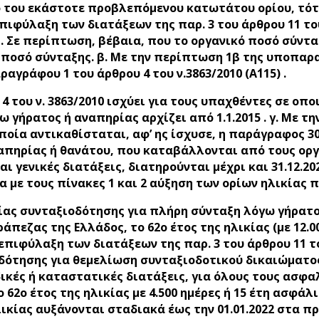
 του εκάστοτε προβλεπόμενου κατωτάτου ορίου, τότε
επιφύλαξη των διατάξεων της παρ. 3 του άρθρου 11 το
 Σε περίπτωση, βέβαια, που το οργανικό ποσό σύντα
ό ποσό σύνταξης. β. Με την περίπτωση 1β της υποπαρ
γράφου 1 του άρθρου 4 του ν.3863/2010 (Α΄115) .
 4 του ν. 3863/2010 ισχύει για τους υπαχθέντες σε ο
ω γήρατος ή αναπηρίας αρχίζει από 1.1.2015 . γ. Με 
οποία αντικαθίσταται, αφ’ ης ίσχυσε, η παράγραφος 30
πηρίας ή θανάτου, που καταβάλλονται από τους οργ
γενικές διατάξεις, διατηρούνται μέχρι και 31.12.2021
ε τους πίνακες 1 και 2 αύξηση των ορίων ηλικίας π
λικίας συνταξιοδότησης για πλήρη σύνταξη λόγω γήρ
ζας της Ελλάδος, το 62ο έτος της ηλικίας (με 12.000
ν επιφύλαξη των διατάξεων της παρ. 3 του άρθρου 11 το
οδότησης για θεμελίωση συνταξιοδοτικού δικαιώματο
δικές ή καταστατικές διατάξεις, για όλους τους ασ
62ο έτος της ηλικίας με 4.500 ημέρες ή 15 έτη ασφάλ
λικίας αυξάνονται σταδιακά έως την 01.01.2022 στα