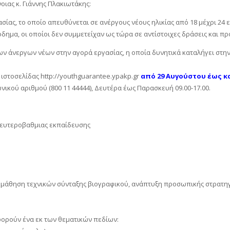
ιας κ. Γιάννης Πλακιωτάκης:
ίας, το οποίο απευθύνεται σε ανέργους νέους ηλικίας από 18 μέχρι 24
δημα, οι οποίοι δεν συμμετείχαν ως τώρα σε αντίστοιχες δράσεις και π
των άνεργων νέων στην αγορά εργασίας, η οποία δυνητικά καταλήγει στη
ιστοσελίδας http://youthguarantee.ypakp.gr
από 29 Αυγούστου έως κ
ικού αριθμού (800 11 44444), Δευτέρα έως Παρασκευή 09.00-17.00.
αδευτεροβαθμιας εκπαίδευσης
 εκμάθηση τεχνικών σύνταξης βιογραφικού, ανάπτυξη προσωπικής στρατ
φορούν ένα εκ των θεματικών πεδίων: