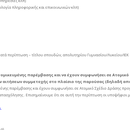
υπηρεσίες κλπ)
νολογία πληροφορικής και επικοινωνιών κλπ)
κατά περίπτωση – τίτλου σπουδών, απολυτηρίου Γυμνασίου/Λυκείου/ΙΕΚ
μικευμένης παρέμβασης και να έχουν συμφωνήσει σε Ατομικό 
αιτήσεων συμμετοχής στο πλαίσιο της παρούσας (δηλαδή από 30
νης παρέμβασης και έχουν συμφωνήσει σε Ατομικό Σχέδιο Δράσης προγεν
 απασχόλησης . Επισημαίνουμε ότι σε αυτή την περίπτωση οι υποψήφιοι μ
.
ια)