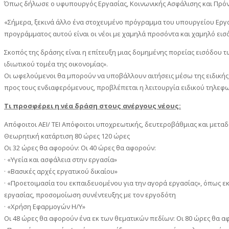
Όπως δήλωσε ο υφυπουργός Εργασίας, Κοινωνικής Ασφάλισης και Πρόνο
«Σήμερα, ξεκινά άλλο ένα στοχευμένο πρόγραμμα του υπουργείου Εργασ
προγράμματος αυτού είναι οι νέοι με χαμηλά προσόντα και χαμηλό εισό
Σκοπός της δράσης είναι η επίτευξη μιας δομημένης πορείας εισόδου 
ιδιωτικού τομέα της οικονομίας».
Οι ωφελούμενοι θα μπορούν να υποβάλλουν αιτήσεις μέσω της ειδικής 
προς τους ενδιαφερόμενους, προβλέπεται η λειτουργία ειδικού τηλεφων
Τι προσφέρει η νέα δράση στους ανέργους νέους:
Απόφοιτοι ΑΕΙ/ ΤΕΙ Απόφοιτοι υποχρεωτικής, δευτεροβάθμιας και μετ
Θεωρητική κατάρτιση 80 ώρες 120 ώρες
Οι 32 ώρες θα αφορούν: Οι 40 ώρες θα αφορούν:
· «Υγεία και ασφάλεια στην εργασία»
· «Βασικές αρχές εργατικού δικαίου»
· «Προετοιμασία του εκπαιδευομένου για την αγορά εργασίας», όπως
εργασίας, προσομοίωση συνέντευξης με τον εργοδότη
· «Χρήση Εφαρμογών Η/Υ»
Οι 48 ώρες θα αφορούν ένα εκ των θεματικών πεδίων: Οι 80 ώρες θα α