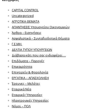
CAPITAL CONTROL
Uncategorized
ΑΓΡΟΤΙΚΑ ΘΕΜΑΤΑ
ΑΠΑΝΤΗΣΕΙΣ Υπουργείου Οικονομικών
Άρθρα – Εισηγήσεις
Ασφαλιστικά – Συνταξιοδοτικά Θέματα
Γ.Ε.ΜΗ.
ΔΕΛΤΙΑ ΤΥΠΟΥ ΥΠΟΥΡΓΕΙΩΝ
Διάβασα κάτι που σας ενδιαφέρει …
Επιδόματα – Παροχές
Επικαιρότητα
Επιχειρείν & Φορολογία
ΕΡΓΑΤΙΚΑ – ΑΠΑΣΧΟΛΗΣΗ
Έρευνες – Μελέτες
Εταιρικά Νέα
Εταιρικές Υπηρεσίες
Ηλεκτρονικές Υπηρεσίες
Νόμοι – ΠΟΛ