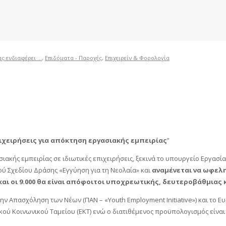
ς ενδιαφέρει ...
,
Επιδόματα - Παροχές
,
Επιχειρείν & Φορολογία
πιχειρήσεις για απόκτηση εργασιακής εμπειρίας
”
ακής εμπειρίας σε ιδιωτικές επιχειρήσεις, ξεκινά το υπουργείο Εργασία
ού Σχεδίου Δράσης «Εγγύηση για τη Νεολαία» και
αναμένεται να ωφεληθ
ΕΙ και οι 9.000 θα είναι απόφοιτοι υποχρεωτικής, δευτεροβάθμι
 Απασχόληση των Νέων (ΠΑΝ – «Youth Employment Initiative») και το Ευρ
 Κοινωνικού Ταμείου (ΕΚΤ) ενώ ο διατιθέμενος προϋπολογισμός είναι 