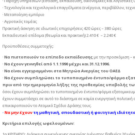
· Παροχή υπηρεσιών (εστίαση, εκπαίδευση, οικονομικές και λογιστικές 
· Τεχνολογία και τεχνολογικά επαγγέλματα (ενέργεια, περιβάλλον, τεχ
· Μεταποίηση-εμπόριο
· Αγροτικός τομέας
Πρακτική άσκηση σε ιδιωτικές επιχειρήσεις 420 ώρες – 380 ώρες
Εκπαιδευτικό επίδομα (θεωρία και πρακτική) 2.410 € – 2.240 €
Προϋποθέσεις συμμετοχής:
·
Να πιστοποιούν το επίπεδο εκπαίδευσης
με την προσκόμιση – 
·
Να έχουν γεννηθεί από 1.1.1990 μέχρι και 31.12.1996.
·
Να είναι εγγεγραμμένοι στα Μητρώα Ανεργίας του ΟΑΕΔ
·
Να έχουν συμπληρώσει το τυποποιημένο έντυπο/φόρμα εξατο
πριν από την ημερομηνία λήξης της προθεσμίας υποβολής των 
όσοι έχουν συμπληρώσει το τυποποιημένο έντυπο/φόρμα εξατομικευμέ
έχουν συμμετάσχει σε αυτό το διάστημα σε καμία ενεργητική πολιτική
επικαιροποιούν το Ατομικό Σχέδιο Δράσης τους.
·
Να μην έχουν
τη μαθητική, σπουδαστική ή φοιτητική ιδιότητα
Κριτήρια επιλογής ωφελουμένων:
1ο ΚΡΙΤΗΡΙΟ: Διάρκεια συνεχόμενης ανεργίας (μέγιστος βαθμός= 20 μόρ