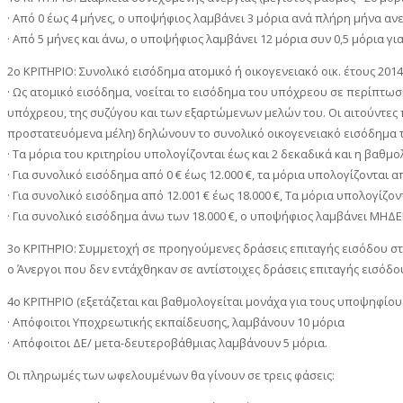
· Από 0 έως 4 μήνες, ο υποψήφιος λαμβάνει 3 μόρια ανά πλήρη μήνα ανε
· Από 5 μήνες και άνω, ο υποψήφιος λαμβάνει 12 μόρια συν 0,5 μόρια γ
2ο ΚΡΙΤΗΡΙΟ: Συνολικό εισόδημα ατομικό ή οικογενειακό οικ. έτους 2014
· Ως ατομικό εισόδημα, νοείται το εισόδημα του υπόχρεου σε περίπτωσ
υπόχρεου, της συζύγου και των εξαρτώμενων μελών του. Οι αιτούντες
προστατευόμενα μέλη) δηλώνουν το συνολικό οικογενειακό εισόδημα τ
· Τα μόρια του κριτηρίου υπολογίζονται έως και 2 δεκαδικά και η βαθμο
· Για συνολικό εισόδημα από 0 € έως 12.000 €, τα μόρια υπολογίζονται 
· Για συνολικό εισόδημα από 12.001 € έως 18.000 €, Τα μόρια υπολογίζο
· Για συνολικό εισόδημα άνω των 18.000 €, ο υποψήφιος λαμβάνει ΜΗΔΕ
3ο ΚΡΙΤΗΡΙΟ: Συμμετοχή σε προηγούμενες δράσεις επιταγής εισόδου στ
o Άνεργοι που δεν εντάχθηκαν σε αντίστοιχες δράσεις επιταγής εισόδο
4ο ΚΡΙΤΗΡΙΟ (εξετάζεται και βαθμολογείται μονάχα για τους υποψηφίου
· Απόφοιτοι Υποχρεωτικής εκπαίδευσης, λαμβάνουν 10 μόρια
· Απόφοιτοι ΔΕ/ μετα-δευτεροβάθμιας λαμβάνουν 5 μόρια.
Οι πληρωμές των ωφελουμένων θα γίνουν σε τρεις φάσεις: