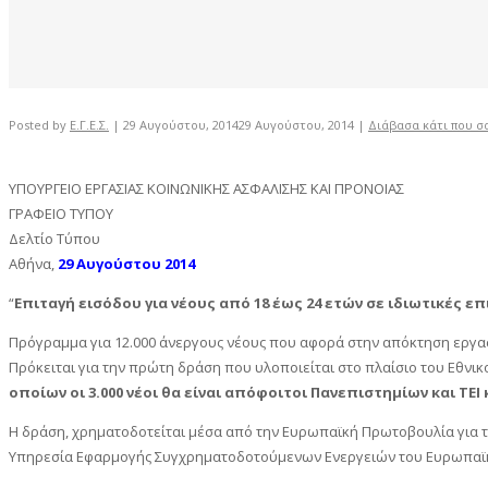
Posted by
Ε.Γ.Ε.Σ.
|
29 Αυγούστου, 2014
29 Αυγούστου, 2014
|
Διάβασα κάτι που σα
ΥΠΟΥΡΓΕΙΟ EΡΓΑΣΙΑΣ ΚΟΙΝΩΝΙΚΗΣ ΑΣΦΑΛΙΣΗΣ ΚΑΙ ΠΡΟΝΟΙΑΣ
ΓΡΑΦΕΙΟ ΤΥΠΟΥ
Δελτίο Τύπου
Αθήνα,
29 Αυγούστου 2014
“
Επιταγή εισόδου για νέους από 18 έως 24 ετών σε ιδιωτικές ε
Πρόγραμμα για 12.000 άνεργους νέους που αφορά στην απόκτηση εργασι
Πρόκειται για την πρώτη δράση που υλοποιείται στο πλαίσιο του Εθνικ
οποίων οι 3.000 νέοι θα είναι απόφοιτοι Πανεπιστημίων και Τ
Η δράση, χρηματοδοτείται μέσα από την Ευρωπαϊκή Πρωτοβουλία για την
Υπηρεσία Εφαρμογής Συγχρηματοδοτούμενων Ενεργειών του Ευρωπαϊκού