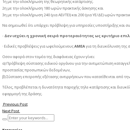
1η με την ολοκλήρωση της θεωρητικής κατάρτισης.
2η με την ολοκλήρωση 180 ωρών πρακτικής άσκησης και
3η με την ολοκλήρωση 240 (για ΑΕΙ/ΤΕΙ) και 200 (για ΥΕ/ΔΕ) ωρών πρακτι
Να σημειωθεί ότι υπάρχει πρόβλεψη για υπηρεσίες υποστήριξης και συ
· Δεν ισχύει η χρονική σειρά προτεραιότητας ως κριτήριο επι
· Ειδικές προβλέψεις για ωφελούμενους
ΑΜΕΑ
για τη διευκόλυνση της 
Οσον αφορά στον τομέα της διαφάνειας έχουν γίνει:
α) Πρόβλεψη σύστασης ειδικού οργάνου για την αντιμετώπιση καταγγε
προστασίας προσωπικών δεδομένων,
β) Σύσταση επιτροπής εξέτασης αντιρρήσεων που κατατίθενται από τ
Τέλος, προβλέπεται η δυνατότητα παροχής τηλε-κατάρτισης και διευκ
εφαρμογή της δράσης.
Previous Post
Next Post
Κατηγορίες