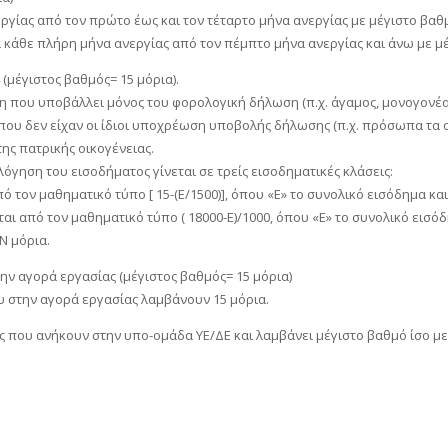
ργίας από τον πρώτο έως και τον τέταρτο μήνα ανεργίας με μέγιστο βαθμ
ια κάθε πλήρη μήνα ανεργίας από τον πέμπτο μήνα ανεργίας και άνω με μέ
 (μέγιστος βαθμός= 15 μόρια).
η που υποβάλλει μόνος του φορολογική δήλωση (π.χ. άγαμος, μονογονέας,
 που δεν είχαν οι ίδιοι υποχρέωση υποβολής δήλωσης (π.χ. πρόσωπα τ
ης πατρικής οικογένειας.
λόγηση του εισοδήματος γίνεται σε τρείς εισοδηματικές κλάσεις:
από τον μαθηματικό τύπο [ 15-(Ε/1500)], όπου «Ε» το συνολικό εισόδημα κ
νται από τον μαθηματικό τύπο ( 18000-Ε)/1000, όπου «Ε» το συνολικό εισό
Ν μόρια.
ην αγορά εργασίας (μέγιστος βαθμός= 15 μόρια)
υ στην αγορά εργασίας λαμβάνουν 15 μόρια.
ς που ανήκουν στην υπο-ομάδα ΥΕ/ΔΕ και λαμβάνει μέγιστο βαθμό ίσο με 