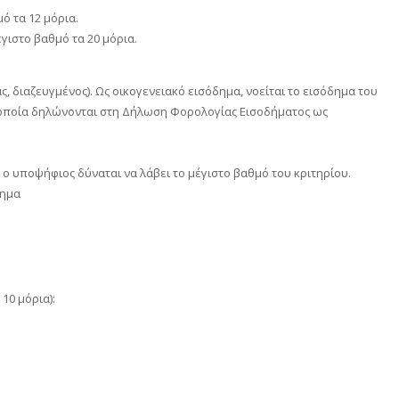
ό τα 12 μόρια.
γιστο βαθμό τα 20 μόρια.
 διαζευγμένος). Ως οικογενειακό εισόδημα, νοείται το εισόδημα του
α οποία δηλώνονται στη Δήλωση Φορολογίας Εισοδήματος ως
αι ο υποψήφιος δύναται να λάβει το μέγιστο βαθμό του κριτηρίου.
δημα
10 μόρια):