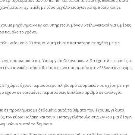
των εμπορευμάτων των container και τα λοιπά. Λέω της Ελλάδος, διότι
ηχανήματα x-ray. Εμείς με τόσο μεγάλο εισαγωγικό εμπόριο και δε
χουμε μηχάνημα x-ray και υπηρετούν μόνον 6 τελωνειακοί για 6 μέρες
ρο και όλο το χρόνο.
τελωνείο μόνο 33 άτομα. Αυτή είναι η κατάσταση σε σχέση με τις
ιψης προσωπικού στο Υπουργείο Οικονομικών. Θα έχετε δει κι εσείς τα
νει ένα πινακάκι πόσοι θα έπρεπε να υπηρετούν στην Ελλάδα αν είχαμε
πες 24 χώρες έχουν περισσότερο πληθυσμό εφοριακών σε σχέση με την
γο έχουν σε ορισμένες περιπτώσεις διπλάσιο αριθμό σε αναλογία
ε σε προσλήψεις με δεδομένα αυτά τα θέματα που έχουμε, γι΄ αυτό
ΐκ, τον κύριο Πολάκη και τον κ. Παπαγγελόπουλο στις 24/7ου μια δέσμη
νομικών και από το δημόσιο.
α κάνουμε κάτι διαφορετικό αυτή τη στιγμή με τα δεδομένα πολιτικά