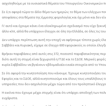
ασχοληθούμε με τα ουσιαστικά θέματα του Υπουργείου Οικονομικών πο
Σε ό,τι αφορά τώρα το άλλο θέμα των ημερών, το θέμα των ελέγχων πο
αποφάσεις στα θέματα της έμμεσης φορολογίας και όχι μόνο και δεν εί
Γι’ αυτό και έχουμε κάνει ένα ολοκληρωμένο σχεδιασμό που είχε ξεκινήσ
άλλο κλπ, αλλά θα υπάρχουν έλεγχοι σε όλη την Ελλάδα, σε όλες τις το
Δεν υπάρχει περίπτωση αυτή την εποχή να αφήσουμε τίποτα χωρίς έλεγ
Σαββάτο και Κυριακή, είχαμε σε έλεγχο 600 εφοριακούς οι οποίοι έλεγξα
Βρήκαν παραβάσεις από αυτές στις 372, ποσοστό παραβατικότητας περίπ
διότι αυτή τη στιγμή είναι ξεχωριστά η ΓΓΔΕ και το ΣΔΟΕ. Μερικές φορέ
κυρία Σαββαΐδου να βγαίνουν εβδομαδιαία ενιαία στοιχεία από το Υπο
Σε ότι αφορά την κινητοποίηση που κάνουμε. Έχουμε κινητοποιήσει του
Εφορίες και το ΣΔΟΕ, αλλά κινητοποιούμε και όλους τους υπαλλήλους
υπηρεσίες που δεν ασχολιόταν μέχρι τώρα από τον προληπτικό έλεγχο,
Η εικόνα που έχουμε μέχρι στιγμής είναι ότι υπάρχει αποδοχή των πο
ευχάριστα.