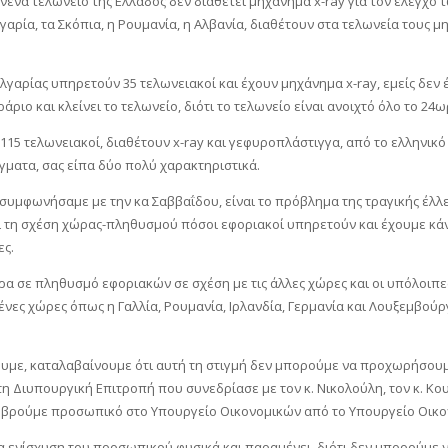
ανένα τελωνείο της Ελλάδος δεν διαθέτει μηχάνημα x-ray για τον έλεγχο 
αρία, τα Σκόπια, η Ρουμανία, η Αλβανία, διαθέτουν στα τελωνεία τους μ
γαρίας υπηρετούν 35 τελωνειακοί και έχουν μηχάνημα x-ray, εμείς δεν έ
ριο και κλείνει το τελωνείο, διότι το τελωνείο είναι ανοιχτό όλο το 24ω
15 τελωνειακοί, διαθέτουν x-ray και γεφυροπλάστιγγα, από το ελληνικό 
ματα, σας είπα δύο πολύ χαρακτηριστικά.
συμφωνήσαμε με την κα Σαββαΐδου, είναι το πρόβλημα της τραγικής έλλε
χει τη σχέση χώρας-πληθυσμού πόσοι εφοριακοί υπηρετούν και έχουμε κά
ες.
ώρα σε πληθυσμό εφοριακών σε σχέση με τις άλλες χώρες και οι υπόλοι
ες χώρες όπως η Γαλλία, Ρουμανία, Ιρλανδία, Γερμανία και Λουξεμβούρ
σουμε, καταλαβαίνουμε ότι αυτή τη στιγμή δεν μπορούμε να προχωρήσουμ
η Διυπουργική Επιτροπή που συνεδρίασε με τον κ. Νικολούλη, τον κ. Κου
α βρούμε προσωπικό στο Υπουργείο Οικονομικών από το Υπουργείο Οικο
α ενίσχυση του προσωπικού φυσικά και παραμένει, διότι δεν μπορούμε ν