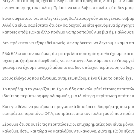
Δείχνει ότι ο κόσμος έχει καταλάβει κάποια πράγματα, διότι με την ευ
ενεργοποίησης του πολίτη. Πρέπει να καταλάβει ο πολίτης ότι δεν μπο
Είναι σαφέστατο ότι οι ελεγκτές μας θα λειτουργούν με ευγένεια, σοβ
Αλλά θα είναι σαφέστατο ότι δεν θα δεχτούμε είτε φαινόμενα άρνησης 
κάποιες απόψεις και άλλο πράγμα να προσπαθούν με βία ή με άλλους 
Δεν πρόκειται να εξαιρεθεί κανείς. Δεν πρόκειται να δεχτούμε καμία 
Εδώ θέλω να τονίσω όμως ότι με την ίδια αυστηρότητα θα έχουμε και
σχέση με ζητήματα διαφθοράς, να το καταγγείλουν άμεσα στο Υπουργείο
φαινόμενα έχουμε ανοιχτό μέτωπο και δεν υπάρχει περίπτωση να δεχτο
Στους ελέγχους που κάνουμε, αντιμετωπίζουμε ένα θέμα το οποίο έχε
Το πρόβλημα το γνωρίζουμε. Έχουν ήδη αποκαλυφθεί τέτοιες περιπτώσει
ιδιαίτερη περίπτωση φοροδιαφυγής, μια ιδιαίτερη περίπτωση απάτης κ
Και εγώ θέλω να ρωτήσω τι πραγματικά διαφέρει ο διαρρήκτης που μπαίν
εισπράττει παραπάνω ΦΠΑ, εισπράττει από τον πολίτη αυτό που πρέπει 
Ξέρουμε ότι σε αυτές τις περιπτώσεις οι επιχειρηματίες δεν είναι μό
καλούμε, έστω και τώρα να καταλάβουν τι κάνουνε. Διότι εμείς θα εξα