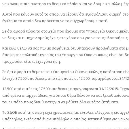
να κάνουμε πιο αυστηρό το θεσμικό πλαίσιο και να δούμε και άλλα μ
Αυτοί που κάνουν αυτό το σπορ, να ξέρουν ότι εξασφάλισαν διαρκή στο
έγκλημα το οποίο δεν πρόκειται να το συγχωρέσουμε ποτέ.
Σε ότι αφορά τώρα τα στοιχεία που έχουμε στο Υπουργείο Οικονομικών 
να δεις και τι μηχανισμούς έχεις στα χέρια σου για να τους υλοποιήσεις.
Και εδώ θέλω να σας πω με σαφήνεια, ότι υπάρχουν προβλήματα στο μ
άποψη της πολιτικής ηγεσίας του Υπουργείου Οικονομικών, είναι ότι δεν
προχωράει, είτε τι έχει γίνει ήδη.
Σε ό,τι αφορά τα θέματα του Υπουργείου Οικονομικών, η κατάσταση είνα
έλεγχο 37.500 υποθέσεις, από τις οποίες οι 12.500 παραγράφονται 31/12
12.500 από αυτές τις 37.500 υποθέσεις παραγράφονται 31/12/2015. Ξέχα
από εμένα υπάρχει άδεια, για όποιο θέμα θέλουν να σας ξεκαθαρίσουν.
τους υπόλοιπους διευθυντές για να μάθετε όλα αυτά τα ζητήματα.
Το ΣΔΟΕ αυτή τη στιγμή έχει χρεωμένες (με εντολές ελέγχου, ή εισαγγελ
υπάλληλος, εκτός από έναν υπάλληλο ο οποίος μετακινήθηκε για να κρι