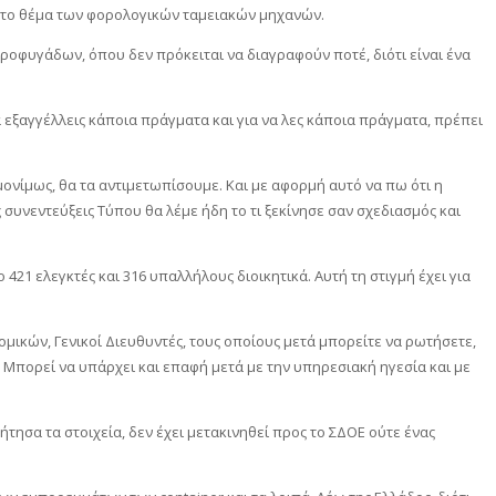
 στο θέμα των φορολογικών ταμειακών μηχανών.
οροφυγάδων, όπου δεν πρόκειται να διαγραφούν ποτέ, διότι είναι ένα
α εξαγγέλλεις κάποια πράγματα και για να λες κάποια πράγματα, πρέπει
νίμως, θα τα αντιμετωπίσουμε. Και με αφορμή αυτό να πω ότι η
ς συνεντεύξεις Τύπου θα λέμε ήδη το τι ξεκίνησε σαν σχεδιασμός και
421 ελεγκτές και 316 υπαλλήλους διοικητικά. Αυτή τη στιγμή έχει για
ομικών, Γενικοί Διευθυντές, τους οποίους μετά μπορείτε να ρωτήσετε,
 Μπορεί να υπάρχει και επαφή μετά με την υπηρεσιακή ηγεσία και με
ζήτησα τα στοιχεία, δεν έχει μετακινηθεί προς το ΣΔΟΕ ούτε ένας