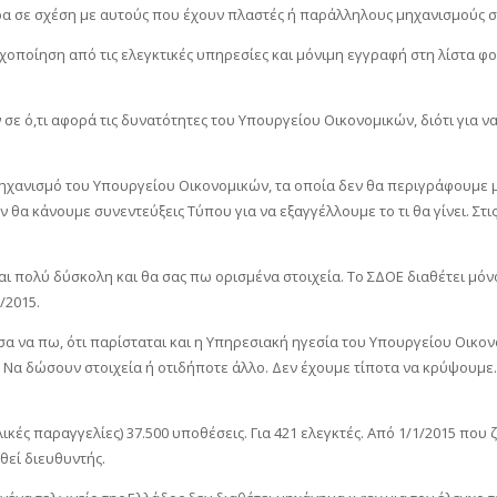
έτρα σε σχέση με αυτούς που έχουν πλαστές ή παράλληλους μηχανισμούς
χοποίηση από τις ελεγκτικές υπηρεσίες και μόνιμη εγγραφή στη λίστα φ
σε ό,τι αφορά τις δυνατότητες του Υπουργείου Οικονομικών, διότι για ν
ηχανισμό του Υπουργείου Οικονομικών, τα οποία δεν θα περιγράφουμε μο
 θα κάνουμε συνεντεύξεις Τύπου για να εξαγγέλλουμε το τι θα γίνει. Στι
ι πολύ δύσκολη και θα σας πω ορισμένα στοιχεία. Το ΣΔΟΕ διαθέτει μόνο 
/2015.
σα να πω, ότι παρίσταται και η Υπηρεσιακή ηγεσία του Υπουργείου Οικον
 Να δώσουν στοιχεία ή οτιδήποτε άλλο. Δεν έχουμε τίποτα να κρύψουμε.
ικές παραγγελίες) 37.500 υποθέσεις. Για 421 ελεγκτές. Από 1/1/2015 που 
θεί διευθυντής.