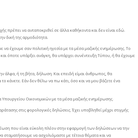
ής πρέπει να ανταποκριθεί σε άλλα καθήκοντα και δεν είναι εδώ.
ην δική της αρμοδιότητα.
ε να έχουμε σαν πολιτική ηγεσία με τα μέσα μαζικής ενημέρωσης. Το
 και όποτε υπάρξει ανάγκη, θα υπάρχει συνέντευξη Τύπου, ή θα έχουμε
ην άλφα, ή τη βήτα, δήλωση. Και επειδή είμαι άνθρωπος, θα
το κάνετε. Εάν δεν θέλω να πω κάτι, όσο και να μου βάζετε ένα
ία Υπουργείου Οικονομικών με τα μέσα μαζικής ενημέρωσης.
παράτασης στις φορολογικές δηλώσεις. Έχει υποβληθεί μέχρι στιγμής
χρέωση που είναι εύκολη πλέον στην εφαρμογή των δηλώσεων να την
να σταματήσουμε να ασχολιόμαστε με τέτοια θέματα και να