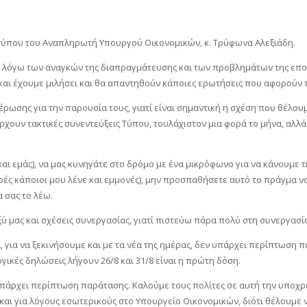
τύπου του Αναπληρωτή Υπουργού Οικονομικών, κ. Τρύφωνα Αλεξιάδη.
λά λόγω των αναγκών της διαπραγμάτευσης και των προβλημάτων της εποχ
αι έχουμε μιλήσει και θα απαντηθούν κάποιες ερωτήσεις που αφορούν τ
ωσης για την παρουσία τους, γιατί είναι σημαντική η σχέση που θέλουμ
ουν τακτικές συνεντεύξεις Τύπου, τουλάχιστον μια φορά το μήνα, αλλά
αι εμάς), να μας κυνηγάτε στο δρόμο με ένα μικρόφωνο για να κάνουμε τ
ές κάποιοι μου λένε και εμμονές), μην προσπαθήσετε αυτό το πράγμα να 
 σας το λέω.
αξύ μας και σχέσεις συνεργασίας, γιατί πιστεύω πάρα πολύ στη συνεργασ
, για να ξεκινήσουμε και με τα νέα της ημέρας, δεν υπάρχει περίπτωση 
ικές δηλώσεις λήγουν 26/8 και 31/8 είναι η πρώτη δόση.
εν υπάρχει περίπτωση παράτασης. Καλούμε τους πολίτες σε αυτή την υπο
 και για λόγους εσωτερικούς στο Υπουργείο Οικονομικών, διότι θέλουμε 