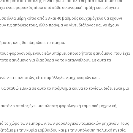
ίναι θέματα καταστολής. Είναι πρώτα απ’ όλα θέματα πολιτισμού και
χει ένα εφοριακός πίσω από κάθε οικονομική πράξη και ενέργεια.
 σε άλλα μέρη κάτω από 38 και 40 βαθμούς και χαμόγελο θα έχουν).
ν τις απόψεις τους, άλλο πράγμα να γίνει διάλογος και να έχουν
ήματος κλπ, θα πληρώσει το τίμημα.
ε τους φορολογούμενους εάν υπάρξει οποιοδήποτε φαινόμενο, που έχει
ποτε φαινόμενο για διαφθορά να το καταγγείλουν. Σε αυτά τα
ανών είτε πλαστών, είτε παράλληλων μηχανισμών κλπ.
 σταθώ ειδικά σε αυτό το πρόβλημα και να το τονίσω, διότι είναι μια
ε αυτόν ο οποίος έχει μια πλαστή φορολογική ταμειακή μηχανική,
τε από το χώρο των εμπόρων, των φορολογικών ταμειακών μηχανών. Τους
ζητάμε με την κυρία Σαββαϊδου και με την υπόλοιπη πολιτική ηγεσία