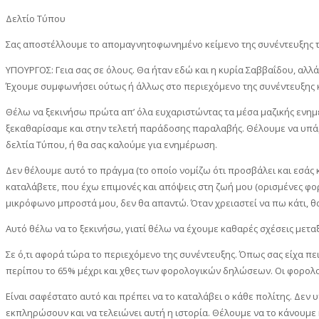
Δελτίο Τύπου
Σας αποστέλλουμε το απομαγνητοφωνημένο κείμενο της συνέντευξης 
ΥΠΟΥΡΓΟΣ: Γεια σας σε όλους. Θα ήταν εδώ και η κυρία Σαββαΐδου, αλ
Έχουμε συμφωνήσει ούτως ή άλλως στο περιεχόμενο της συνέντευξης κ
Θέλω να ξεκινήσω πρώτα απ’ όλα ευχαριστώντας τα μέσα μαζικής ενημέρ
ξεκαθαρίσαμε και στην τελετή παράδοσης παραλαβής. Θέλουμε να υπάρχ
δελτία Τύπου, ή θα σας καλούμε για ενημέρωση.
Δεν θέλουμε αυτό το πράγμα (το οποίο νομίζω ότι προσβάλει και εσάς κ
καταλάβετε, που έχω επιμονές και απόψεις στη ζωή μου (ορισμένες φορ
μικρόφωνο μπροστά μου, δεν θα απαντώ. Όταν χρειαστεί να πω κάτι, θα
Αυτό θέλω να το ξεκινήσω, γιατί θέλω να έχουμε καθαρές σχέσεις μετ
Σε ό,τι αφορά τώρα το περιεχόμενο της συνέντευξης. Όπως σας είχα πει
περίπου το 65% μέχρι και χθες των φορολογικών δηλώσεων. Οι φορολογ
Είναι σαφέστατο αυτό και πρέπει να το καταλάβει ο κάθε πολίτης. Δ
εκπληρώσουν και να τελειώνει αυτή η ιστορία. Θέλουμε να το κάνουμε