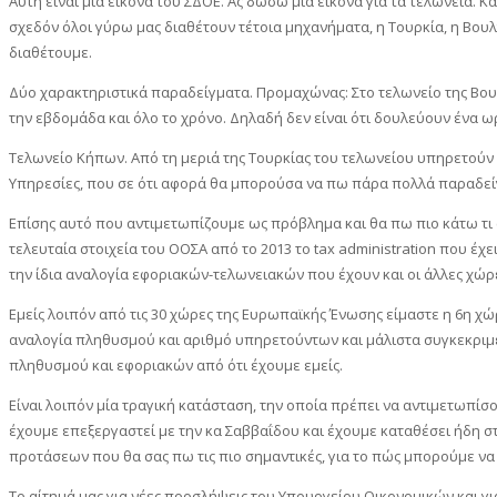
Αυτή είναι μια εικόνα του ΣΔΟΕ. Ας δώσω μια εικόνα για τα τελωνεία. Κ
σχεδόν όλοι γύρω μας διαθέτουν τέτοια μηχανήματα, η Τουρκία, η Βουλγ
διαθέτουμε.
Δύο χαρακτηριστικά παραδείγματα. Προμαχώνας: Στο τελωνείο της Βουλ
την εβδομάδα και όλο το χρόνο. Δηλαδή δεν είναι ότι δουλεύουν ένα ωρά
Τελωνείο Κήπων. Από τη μεριά της Τουρκίας του τελωνείου υπηρετούν 1
Υπηρεσίες, που σε ότι αφορά θα μπορούσα να πω πάρα πολλά παραδείγ
Επίσης αυτό που αντιμετωπίζουμε ως πρόβλημα και θα πω πιο κάτω τι 
τελευταία στοιχεία του ΟΟΣΑ από το 2013 το tax administration που έ
την ίδια αναλογία εφοριακών-τελωνειακών που έχουν και οι άλλες χώρ
Εμείς λοιπόν από τις 30 χώρες της Ευρωπαϊκής Ένωσης είμαστε η 6η χ
αναλογία πληθυσμού και αριθμό υπηρετούντων και μάλιστα συγκεκριμέν
πληθυσμού και εφοριακών από ότι έχουμε εμείς.
Είναι λοιπόν μία τραγική κατάσταση, την οποία πρέπει να αντιμετωπί
έχουμε επεξεργαστεί με την κα Σαββαΐδου και έχουμε καταθέσει ήδη στ
προτάσεων που θα σας πω τις πιο σημαντικές, για το πώς μπορούμε ν
Το αίτημά μας για νέες προσλήψεις του Υπουργείου Οικονομικών και γι