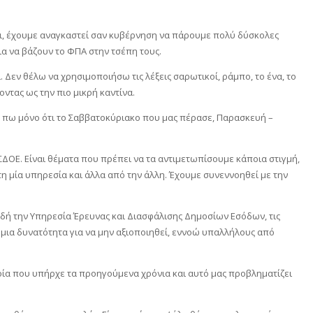
πει, έχουμε αναγκαστεί σαν κυβέρνηση να πάρουμε πολύ δύσκολες
ια να βάζουν το ΦΠΑ στην τσέπη τους.
. Δεν θέλω να χρησιμοποιήσω τις λέξεις σαρωτικοί, ράμπο, το ένα, το
οντας ως την πιο μικρή καντίνα.
ς πω μόνο ότι το Σαββατοκύριακο που μας πέρασε, Παρασκευή –
ΣΔΟΕ. Είναι θέματα που πρέπει να τα αντιμετωπίσουμε κάποια στιγμή,
 τη μία υπηρεσία και άλλα από την άλλη. Έχουμε συνεννοηθεί με την
λαδή την Υπηρεσία Έρευνας και Διασφάλισης Δημοσίων Εσόδων, τις
μια δυνατότητα για να μην αξιοποιηθεί, εννοώ υπαλλήλους από
υρία που υπήρχε τα προηγούμενα χρόνια και αυτό μας προβληματίζει