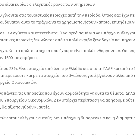
υ είναι κυρίως ο ελεγκτικός ρόλος των υπηρεσιών.
υ γίνονται στις τουριστικές περιοχές αυτή την περίοδο. Όπως σας έχω 
ναι δυνατόν αυτό το πράγμα να το χρησιμοποιήσουν κάποιοι επιτήδειοι γ
ει, ενισχύεται και επεκτείνεται. Ένα σχεδιασμό για να υπάρχουν έλεγχοι
υριστικές περιοχές ξεκινώντας από τα πολύ ακριβά ξενοδοχεία και πηγαίν
χο. Και τα πρώτα στοιχεία που έχουμε είναι πολύ ενθαρρυντικά. Θα σα
ν 1600 επιχειρήσεις.
ου 23%. Είναι στοιχεία από όλη την Ελλάδα και από τη ΓΔΔΕ και από το 
ς μπερδεύεστε και με τα στοιχεία που βγαίνουν, γιατί βγαίνουν άλλα από
υργείο Οικονομικών.
ς πάντες, τις υπηρεσίες που έχουν αρμοδιότητα γι’ αυτά τα θέματα. Δη
 του Υπουργείου Οικονομικών. Δεν υπάρχει περίπτωση να αφήσουμε ούτε 
 θα αξιοποιηθούν κι αυτές.
λιτών στους ελέγχους αυτούς. Δεν υπάρχει η δυσαρέσκεια και η διαμαρτ