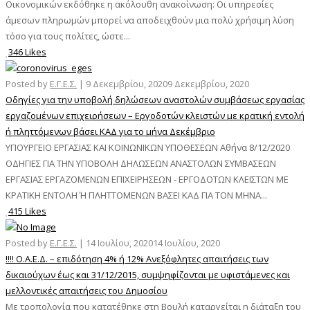
Οικονομικών εκδόθηκε η ακόλουθη ανακοίνωση: Οι υπηρεσίες
άμεσων πληρωμών μπορεί να αποδειχθούν μια πολύ χρήσιμη λύση
τόσο για τους πολίτες, ώστε...
346 Likes
Posted by
Ε.Γ.Ε.Σ.
|
9 Δεκεμβρίου, 2020
9 Δεκεμβρίου, 2020
Οδηγίες για την υποβολή δηλώσεων αναστολών συμβάσεως εργασίας
εργαζομένων επιχειρήσεων – Εργοδοτών κλειστών με κρατική εντολή
ή πληττόμενων βάσει ΚΑΔ για το μήνα Δεκέμβριο
ΥΠΟΥΡΓΕΙΟ ΕΡΓΑΣΙΑΣ ΚΑΙ ΚΟΙΝΩΝΙΚΩΝ ΥΠΟΘΕΣΕΩΝ Αθήνα 8/12/2020
ΟΔΗΓΙΕΣ ΓΙΑ ΤΗΝ ΥΠΟΒΟΛΗ ΔΗΛΩΣΕΩΝ ΑΝΑΣΤΟΛΩΝ ΣΥΜΒΑΣΕΩΝ
ΕΡΓΑΣΙΑΣ ΕΡΓΑΖΟΜΕΝΩΝ ΕΠΙΧΕΙΡΗΣΕΩΝ - ΕΡΓΟΔΟΤΩΝ ΚΛΕΙΣΤΩΝ ΜΕ
ΚΡΑΤΙΚΗ ΕΝΤΟΛΗ Ή ΠΛΗΤΤΟΜΕΝΩΝ ΒΑΣΕΙ ΚΑΔ ΓΙΑ ΤΟΝ ΜΗΝΑ...
415 Likes
Posted by
Ε.Γ.Ε.Σ.
|
14 Ιουλίου, 2020
14 Ιουλίου, 2020
!!!! Ο.Α.Ε.Δ. – επιδότηση 4% ή 12% Ανεξόφλητες απαιτήσεις των
δικαιούχων έως και 31/12/2015, συμψηφίζονται με υφιστάμενες και
μελλοντικές απαιτήσεις του Δημοσίου
Με τροπολογία που κατατέθηκε στη Βουλή καταργείται η διάταξη του