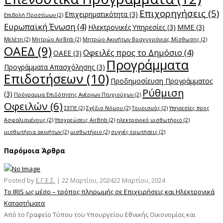
Επιχορηγήσεις
(5)
Επιχειρηματικότητα
(3)
Επιβολή Προστίμων
(2)
Ευρωπαϊκή Ένωση
(4)
Ηλεκτρονικές Υπηρεσίες
(3)
ΜΜΕ
(3)
Μελέτη
(2)
Μητρώο AirBnb
(2)
Μητρώο Ακινήτων Βραχυχρόνιας Μίσθωσης
(2)
ΟΑΕΔ
(9)
Οφειλές προς το Δημόσιο
(4)
ΟΑΕΕ
(3)
Προγράμματα
Προγράμματα Απασχόλησης
(3)
Επιδοτήσεων
(10)
Προδημοσίευση Προγράμματος
Ρύθμιση
(3)
Πρόγραμμα Επιδότησης Ανέργων Πτυχιούχων
(2)
Οφειλών
(6)
ΣΕΠΕ
(2)
Σχέδιο Νόμου
(2)
Τουρισμός
(2)
Υπηρεσίες προς
Ασφαλισμένους
(2)
Υποχρεώσεις AirBnb
(2)
ηλεκτρονικό μισθωτήριο
(2)
μισθωτήρια ακινήτων
(2)
μισθωτήριο
(2)
συχνές ερωτήσεις
(2)
Παρόμοια Άρθρα
Posted by
Ε.Γ.Ε.Σ.
|
22 Μαρτίου, 2024
22 Μαρτίου, 2024
Το IRIS ως μέσο – τρόπος πληρωμής σε Επιχειρήσεις και Ηλεκτρονικά
Καταστήματα
Από το Γραφείο Τύπου του Υπουργείου Εθνικής Οικονομίας και