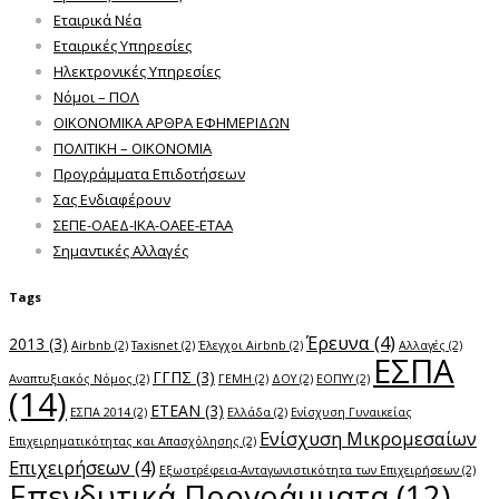
Εταιρικά Νέα
Εταιρικές Υπηρεσίες
Ηλεκτρονικές Υπηρεσίες
Νόμοι – ΠΟΛ
ΟΙΚΟΝΟΜΙΚΑ ΑΡΘΡΑ ΕΦΗΜΕΡΙΔΩΝ
ΠΟΛΙΤΙΚΗ – ΟΙΚΟΝΟΜΙΑ
Προγράμματα Επιδοτήσεων
Σας Ενδιαφέρουν
ΣΕΠΕ-ΟΑΕΔ-ΙΚΑ-ΟΑΕΕ-ΕΤΑΑ
Σημαντικές Αλλαγές
Tags
Έρευνα
(4)
2013
(3)
Airbnb
(2)
Taxisnet
(2)
Έλεγχοι Airbnb
(2)
Αλλαγές
(2)
ΕΣΠΑ
ΓΓΠΣ
(3)
Αναπτυξιακός Νόμος
(2)
ΓΕΜΗ
(2)
ΔΟΥ
(2)
ΕΟΠΥΥ
(2)
(14)
ΕΤΕΑΝ
(3)
ΕΣΠΑ 2014
(2)
Ελλάδα
(2)
Ενίσχυση Γυναικείας
Ενίσχυση Μικρομεσαίων
Επιχειρηματικότητας και Απασχόλησης
(2)
Επιχειρήσεων
(4)
Εξωστρέφεια-Ανταγωνιστικότητα των Επιχειρήσεων
(2)
Επενδυτικά Προγράμματα
(12)