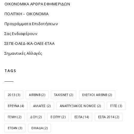
ΟΙΚΟΝΟΜΙΚΑ ΑΡΘΡΑ ΕΦΗΜΕΡΙΔΩΝ
ΠΟΛΙΤΙΚΗ – ΟΙΚΟΝΟΜΙΑ
Προγράμματα Επιδοτήσεων
Σας Ενδιαφέρουν
ΣΕΠΕ-ΟΑΕΔ-ΙΚΑ-ΟΑΕΕ-ΕΤΑΑ
Σημαντικές Αλλαγές
TAGS
2013
(3)
AIRBNB
(2)
TAXISNET
(2)
ΈΛΕΓΧΟΙ AIRBNB
(2)
ΈΡΕΥΝΑ
(4)
ΑΛΛΑΓΈΣ
(2)
ΑΝΑΠΤΥΞΙΑΚΌΣ ΝΌΜΟΣ
(2)
ΓΓΠΣ
(3)
ΓΕΜΗ
(2)
ΔΟΥ
(2)
ΕΟΠΥΥ
(2)
ΕΣΠΑ
(14)
ΕΣΠΑ 2014
(2)
ΕΤΕΑΝ
(3)
ΕΛΛΆΔΑ
(2)