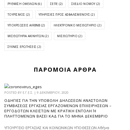
ΡΎΘΜΙΣΗ ΟΦΕΙΛΏΝ
(6)
ΣΕΠΕ
(2)
ΣΧΈΔΙΟ ΝΌΜΟΥ
(2)
ΤΟΥΡΙΣΜΌΣ
(2)
ΥΠΗΡΕΣΊΕΣ ΠΡΟΣ ΑΣΦΑΛΙΣΜΈΝΟΥΣ
(2)
ΥΠΟΧΡΕΏΣΕΙΣ AIRBNB
(2)
ΗΛΕΚΤΡΟΝΙΚΌ ΜΙΣΘΩΤΉΡΙΟ
(2)
ΜΙΣΘΩΤΉΡΙΑ ΑΚΙΝΉΤΩΝ
(2)
ΜΙΣΘΩΤΉΡΙΟ
(2)
ΣΥΧΝΈΣ ΕΡΩΤΉΣΕΙΣ
(2)
ΠΑΡΌΜΟΙΑ ΆΡΘΡΑ
POSTED BY
Ε.Γ.Ε.Σ.
|
9 ΔΕΚΕΜΒΡΊΟΥ, 2020
ΟΔΗΓΊΕΣ ΓΙΑ ΤΗΝ ΥΠΟΒΟΛΉ ΔΗΛΏΣΕΩΝ ΑΝΑΣΤΟΛΏΝ
ΣΥΜΒΆΣΕΩΣ ΕΡΓΑΣΊΑΣ ΕΡΓΑΖΟΜΈΝΩΝ ΕΠΙΧΕΙΡΉΣΕΩΝ –
ΕΡΓΟΔΟΤΏΝ ΚΛΕΙΣΤΏΝ ΜΕ ΚΡΑΤΙΚΉ ΕΝΤΟΛΉ Ή Π
ΛΗΤΤΌΜΕΝΩΝ ΒΆΣΕΙ ΚΑΔ ΓΙΑ ΤΟ ΜΉΝΑ ΔΕΚΈΜΒΡΙΟ
ΥΠΟΥΡΓΕΙΟ ΕΡΓΑΣΙΑΣ ΚΑΙ ΚΟΙΝΩΝΙΚΩΝ ΥΠΟΘΕΣΕΩΝ Αθήνα