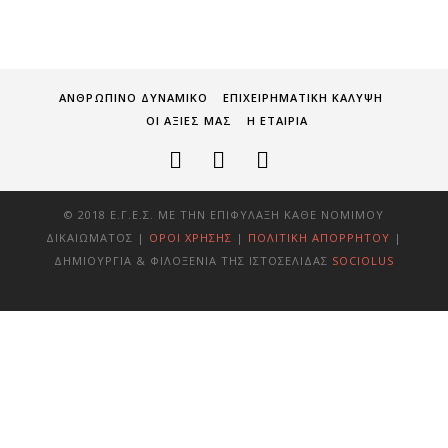
ΑΝΘΡΩΠΙΝΟ ΔΥΝΑΜΙΚΟ
ΕΠΙΧΕΙΡΗΜΑΤΙΚΗ ΚΑΛΥΨΗ
ΟΙ ΑΞΙΕΣ ΜΑΣ
Η ΕΤΑΙΡΙΑ
© 2018 Ε.Γ.Ε.Σ. ΜΕ ΤΗΝ ΕΠΙΦΎΛΑΞΗ ΚΆΘΕ ΝΌΜΙΜΟΥ
ΔΙΚΑΙΏΜΑΤΟΣ |
ΌΡΟΙ ΧΡΉΣΗΣ
|
ΠΟΛΙΤΙΚΉ ΑΠΟΡΡΉΤΟΥ
|
ΔΗΜΙΟΥΡΓΊΑ & ΦΙΛΟΞΕΝΊΑ ΤΗΣ ΙΣΤΟΣΕΛΊΔΑΣ
SOCIOLUS