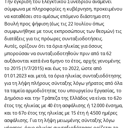
Την έγκριση του Ελεγκτικού Συνεδρίου αναμένει
σύμφωνα με πληροφορίες η κυβέρνηση, προκειμένου
να καταθέσει στο αμέσως επόμενο διάστημα στη
Βουλή προς ψήφιση (έως τις 22 Ιουλίου όπως
συμφωνήθηκε με τους εκπροσώπους των θεσμών) τις
διατάξεις για τις πρόωρες συνταξιοδοτήσεις.
Αυτές, ορίζουν ότι τα όρια ηλικίας για όσους
μπορούσαν να συνταξιοδοτηθούν πριν από τα 62
αυξάνονται κατά ένα 6μηνο το έτος, αρχής γενομένης
το 2015 (1/7/2015) και έως το 2022, ώστε από
01.01.2023 και μετά, τα όρια ηλικίας συνταξιοδότησης
για τη λήψη πλήρους σύνταξης λόγω γήρατος από όλα
τα ταμεία αρμοδιότητας του υπουργείου Εργασίας, το
Δημόσιο και την Τράπεζα της Ελλάδος να είναι το 62ο
έτος της ηλικίας με 40 έτη ασφάλισης ή 12.000 ένσημα,
και το 67ο έτος της ηλικίας με 15 έτη ή 4.500 ημέρες
ασφάλισης. Για τη λήψη μειωμένης σύνταξης λόγω
γήρατος, όριο ηλικίας συνταξιοδότησης ορίζεται το