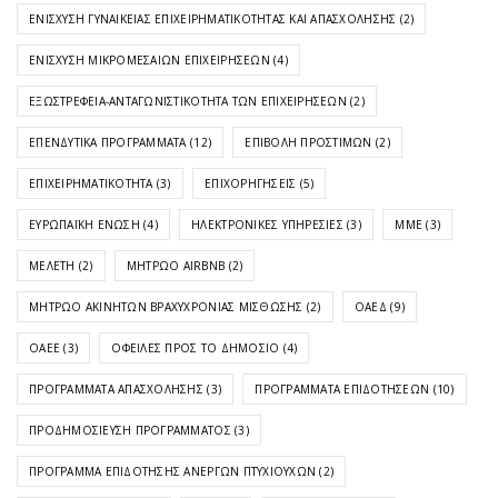
ΕΝΊΣΧΥΣΗ ΓΥΝΑΙΚΕΊΑΣ ΕΠΙΧΕΙΡΗΜΑΤΙΚΌΤΗΤΑΣ ΚΑΙ ΑΠΑΣΧΌΛΗΣΗΣ
(2)
ΕΝΊΣΧΥΣΗ ΜΙΚΡΟΜΕΣΑΊΩΝ ΕΠΙΧΕΙΡΉΣΕΩΝ
(4)
ΕΞΩΣΤΡΈΦΕΙΑ-ΑΝΤΑΓΩΝΙΣΤΙΚΌΤΗΤΑ ΤΩΝ ΕΠΙΧΕΙΡΉΣΕΩΝ
(2)
ΕΠΕΝΔΥΤΙΚΆ ΠΡΟΓΡΆΜΜΑΤΑ
(12)
ΕΠΙΒΟΛΉ ΠΡΟΣΤΊΜΩΝ
(2)
ΕΠΙΧΕΙΡΗΜΑΤΙΚΌΤΗΤΑ
(3)
ΕΠΙΧΟΡΗΓΉΣΕΙΣ
(5)
ΕΥΡΩΠΑΪΚΉ ΈΝΩΣΗ
(4)
ΗΛΕΚΤΡΟΝΙΚΈΣ ΥΠΗΡΕΣΊΕΣ
(3)
ΜΜΕ
(3)
ΜΕΛΈΤΗ
(2)
ΜΗΤΡΏΟ AIRBNB
(2)
ΜΗΤΡΏΟ ΑΚΙΝΉΤΩΝ ΒΡΑΧΥΧΡΌΝΙΑΣ ΜΊΣΘΩΣΗΣ
(2)
ΟΑΕΔ
(9)
ΟΑΕΕ
(3)
ΟΦΕΙΛΈΣ ΠΡΟΣ ΤΟ ΔΗΜΌΣΙΟ
(4)
ΠΡΟΓΡΆΜΜΑΤΑ ΑΠΑΣΧΌΛΗΣΗΣ
(3)
ΠΡΟΓΡΆΜΜΑΤΑ ΕΠΙΔΟΤΉΣΕΩΝ
(10)
ΠΡΟΔΗΜΟΣΊΕΥΣΗ ΠΡΟΓΡΆΜΜΑΤΟΣ
(3)
ΠΡΌΓΡΑΜΜΑ ΕΠΙΔΌΤΗΣΗΣ ΑΝΈΡΓΩΝ ΠΤΥΧΙΟΎΧΩΝ
(2)