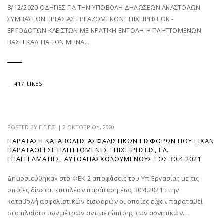
8/12/2020 ΟΔΗΓΙΕΣ ΓΙΑ ΤΗΝ ΥΠΟΒΟΛΗ ΔΗΛΩΣΕΩΝ ΑΝΑΣΤΟΛΩΝ
ΣΥΜΒΑΣΕΩΝ ΕΡΓΑΣΙΑΣ ΕΡΓΑΖΟΜΕΝΩΝ ΕΠΙΧΕΙΡΗΣΕΩΝ -
ΕΡΓΟΔΟΤΩΝ ΚΛΕΙΣΤΩΝ ΜΕ ΚΡΑΤΙΚΗ ΕΝΤΟΛΗ Ή ΠΛΗΤΤΟΜΕΝΩΝ
ΒΑΣΕΙ ΚΑΔ ΓΙΑ ΤΟΝ ΜΗΝΑ...
417 LIKES
POSTED BY
Ε.Γ.Ε.Σ.
|
2 ΟΚΤΩΒΡΊΟΥ, 2020
ΠΑΡΆΤΑΣΗ ΚΑΤΑΒΟΛΉΣ ΑΣΦΑΛΙΣΤΙΚΏΝ ΕΙΣΦΟΡΏΝ ΠΟΥ ΕΊΧΑΝ
ΠΑΡΑΤΑΘΕΊ ΣΕ ΠΛΗΤΤΌΜΕΝΕΣ ΕΠΙΧΕΙΡΉΣΕΙΣ, ΕΛ.
ΕΠΑΓΓΕΛΜΑΤΊΕΣ, ΑΥΤΟΑΠΑΣΧΟΛΟΎΜΕΝΟΥΣ ΈΩΣ 30.4.2021
Δημοσιεύθηκαν στο ΦΕΚ 2 αποφάσεις του Υπ.Εργασίας με τις
οποίες δίνεται επιπλέον παράταση έως 30.4.2021 στην
καταβολή ασφαλιστικών εισφορών οι οποίες είχαν παραταθεί
στο πλαίσιο των μέτρων αντιμετώπισης των αρνητικών...