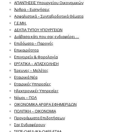
ΑΠΑΝΤΗΣΕΙΣ Υπουργείου Οικονομικών
Άρθρα – Εισηγήσεις
Ασφαλιστικά – Συνταξιοδοτικά Θέματα
Γ.Ε.ΜΗ.
ΔΕΛΤΙΑ ΤΥΠΟΥ ΥΠΟΥΡΓΕΙΩΝ
Διάβασα κάτι που σας ενδιαφέρει …
Επιδόματα – Παροχές
Επικαιρότητα
Επιχειρείν & Φορολογία
ΕΡΓΑΤΙΚΑ – ΑΠΑΣΧΟΛΗΣΗ
Έρευνες – Μελέτες
Εταιρικά Νέα
Εταιρικές Υπηρεσίες
Ηλεκτρονικές Υπηρεσίες
Νόμοι – ΠΟΛ
ΟΙΚΟΝΟΜΙΚΑ ΑΡΘΡΑ ΕΦΗΜΕΡΙΔΩΝ
ΠΟΛΙΤΙΚΗ – ΟΙΚΟΝΟΜΙΑ
Προγράμματα Επιδοτήσεων
Σας Ενδιαφέρουν
ΣΕΠΕ-ΟΑΕΔ-ΙΚΑ-ΟΑΕΕ-ΕΤΑΑ