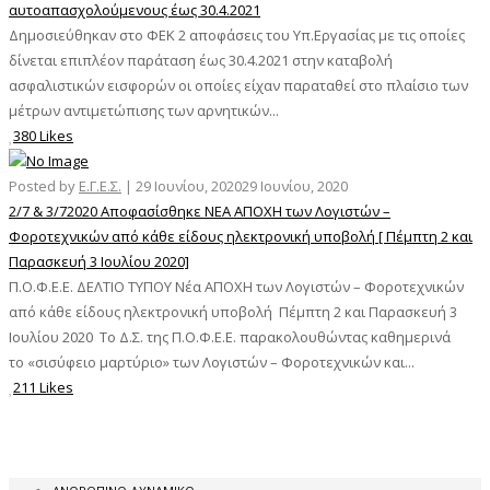
αυτοαπασχολούμενους έως 30.4.2021
Δημοσιεύθηκαν στο ΦΕΚ 2 αποφάσεις του Υπ.Εργασίας με τις οποίες
δίνεται επιπλέον παράταση έως 30.4.2021 στην καταβολή
ασφαλιστικών εισφορών οι οποίες είχαν παραταθεί στο πλαίσιο των
μέτρων αντιμετώπισης των αρνητικών...
380 Likes
Posted by
Ε.Γ.Ε.Σ.
|
29 Ιουνίου, 2020
29 Ιουνίου, 2020
2/7 & 3/72020 Αποφασίσθηκε ΝΕΑ ΑΠΟΧΗ των Λογιστών –
Φοροτεχνικών από κάθε είδους ηλεκτρονική υποβολή [ Πέμπτη 2 και
Παρασκευή 3 Ιουλίου 2020]
Π.Ο.Φ.Ε.Ε. ΔΕΛΤΙΟ ΤΥΠΟΥ Νέα ΑΠΟΧΗ των Λογιστών – Φοροτεχνικών
από κάθε είδους ηλεκτρονική υποβολή Πέμπτη 2 και Παρασκευή 3
Ιουλίου 2020 Το Δ.Σ. της Π.Ο.Φ.Ε.Ε. παρακολουθώντας καθημερινά
το «σισύφειο μαρτύριο» των Λογιστών – Φοροτεχνικών και...
211 Likes