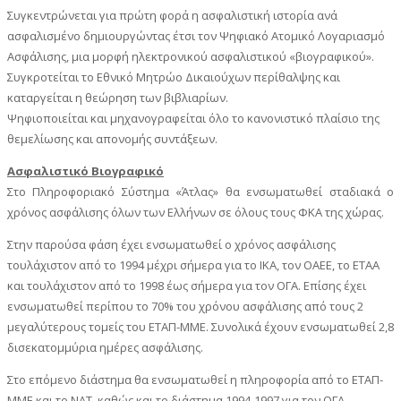
Συγκεντρώνεται για πρώτη φορά η ασφαλιστική ιστορία ανά
ασφαλισμένο δημιουργώντας έτσι τον Ψηφιακό Ατομικό Λογαριασμό
Ασφάλισης, μια μορφή ηλεκτρονικού ασφαλιστικού «βιογραφικού».
Συγκροτείται το Εθνικό Μητρώο Δικαιούχων περίθαλψης και
καταργείται η θεώρηση των βιβλιαρίων.
Ψηφιοποιείται και μηχανογραφείται όλο το κανονιστικό πλαίσιο της
θεμελίωσης και απονομής συντάξεων.
Ασφαλιστικό Βιογραφικό
Στο Πληροφοριακό Σύστημα «Άτλας» θα ενσωματωθεί σταδιακά ο
χρόνος ασφάλισης όλων των Ελλήνων σε όλους τους ΦΚΑ της χώρας.
Στην παρούσα φάση έχει ενσωματωθεί ο χρόνος ασφάλισης
τουλάχιστον από το 1994 μέχρι σήμερα για το ΙΚΑ, τον ΟΑΕΕ, το ΕΤΑΑ
και τουλάχιστον από το 1998 έως σήμερα για τον ΟΓΑ. Επίσης έχει
ενσωματωθεί περίπου το 70% του χρόνου ασφάλισης από τους 2
μεγαλύτερους τομείς του ΕΤΑΠ-ΜΜΕ. Συνολικά έχουν ενσωματωθεί 2,8
δισεκατομμύρια ημέρες ασφάλισης.
Στο επόμενο διάστημα θα ενσωματωθεί η πληροφορία από το ΕΤΑΠ-
ΜΜΕ και το ΝΑΤ, καθώς και το διάστημα 1994-1997 για τον ΟΓΑ.