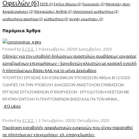
Οφειλών
(6)
ΣΕΠΕ
(2)
Σχέδιο Νόμου
(2)
Τουρισμός
(2)
Υπηρεσίες προς
Ασφαλισμένους
(2)
Υποχρεώσεις AirBnb
(2)
ηλεκτρονικό μισθωτήριο
(2)
μισθωτήρια ακινήτων
(2)
μισθωτήριο
(2)
συχνές ερωτήσεις
(2)
Παρόμοια Άρθρα
Posted by
Ε.Γ.Ε.Σ.
|
9 Δεκεμβρίου, 2020
9 Δεκεμβρίου, 2020
Οδηγίες για την υποβολή δηλώσεων αναστολών συμβάσεως εργασίας
εργαζομένων επιχειρήσεων – Εργοδοτών κλειστών με κρατική εντολή
ή πληττόμενων βάσει ΚΑΔ για το μήνα Δεκέμβριο
ΥΠΟΥΡΓΕΙΟ ΕΡΓΑΣΙΑΣ ΚΑΙ ΚΟΙΝΩΝΙΚΩΝ ΥΠΟΘΕΣΕΩΝ Αθήνα 8/12/2020
ΟΔΗΓΙΕΣ ΓΙΑ ΤΗΝ ΥΠΟΒΟΛΗ ΔΗΛΩΣΕΩΝ ΑΝΑΣΤΟΛΩΝ ΣΥΜΒΑΣΕΩΝ
ΕΡΓΑΣΙΑΣ ΕΡΓΑΖΟΜΕΝΩΝ ΕΠΙΧΕΙΡΗΣΕΩΝ - ΕΡΓΟΔΟΤΩΝ ΚΛΕΙΣΤΩΝ ΜΕ
ΚΡΑΤΙΚΗ ΕΝΤΟΛΗ Ή ΠΛΗΤΤΟΜΕΝΩΝ ΒΑΣΕΙ ΚΑΔ ΓΙΑ ΤΟΝ ΜΗΝΑ...
413 Likes
Posted by
Ε.Γ.Ε.Σ.
|
2 Οκτωβρίου, 2020
2 Οκτωβρίου, 2020
Παράταση καταβολής ασφαλιστικών εισφορών που είχαν παραταθεί
σε πληττόμενες επιχειρήσεις, ελ. επαγγελματίες,