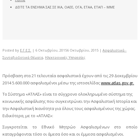
ΔΕΙΤΕ ΤΑ ΕΝΣΗΜΑ ΣΑΣ ΣΕ ΙΚΑ, ΟΑΕΕ, ΟΓΑ, ΕΤΑΑ, ΕΤΑΠ – ΜΜΕ
Posted by
Ε.Γ.Ε.Σ.
|
6 Οκτωβρίου, 2015
6 Οκτωβρίου, 2015
|
Ασφαλιστικά -
Συνταξιοδοτικά Θέματα
,
Ηλεκτρονικές Υπηρεσίες
Πρόσβαση στα 21 τελευταία ασφαλιστικά έχουν από τις 29 Δεκεμβρίου
2014 5.600.000 ασφαλισμένοι μέσω της ιστοσελίδας
www.atlas.gov.gr.
Το Σύστημα «ΑΤΛΑΣ» είναι το σύγχρονο ολοκληρωμένο σύστημα της
κοινωνικής ασφάλισης που συγκεντρώνει την Ασφαλιστική Ιστορία και
την Ασφαλιστική Ικανότητα για όλους τους ασφαλισμένους της χώρας.
Ειδικότερα, με το «ΑΤΛΑΣ»:
Συγκροτείται το Εθνικό Μητρώο Ασφαλισμένων στο οποίο
καταγράφονται τόσο οι άμεσα όσο και οι έμμεσα ασφαλισμένοι.