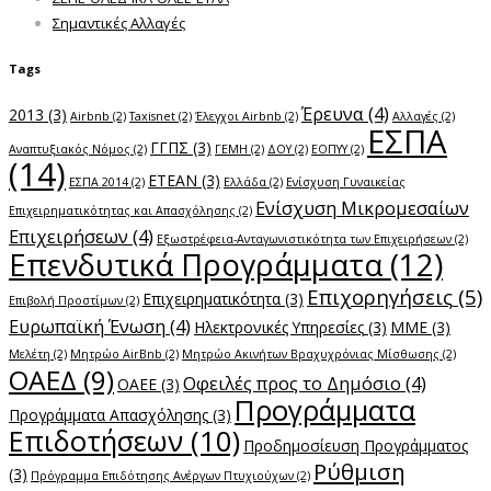
Σημαντικές Αλλαγές
Tags
Έρευνα
(4)
2013
(3)
Airbnb
(2)
Taxisnet
(2)
Έλεγχοι Airbnb
(2)
Αλλαγές
(2)
ΕΣΠΑ
ΓΓΠΣ
(3)
Αναπτυξιακός Νόμος
(2)
ΓΕΜΗ
(2)
ΔΟΥ
(2)
ΕΟΠΥΥ
(2)
(14)
ΕΤΕΑΝ
(3)
ΕΣΠΑ 2014
(2)
Ελλάδα
(2)
Ενίσχυση Γυναικείας
Ενίσχυση Μικρομεσαίων
Επιχειρηματικότητας και Απασχόλησης
(2)
Επιχειρήσεων
(4)
Εξωστρέφεια-Ανταγωνιστικότητα των Επιχειρήσεων
(2)
Επενδυτικά Προγράμματα
(12)
Επιχορηγήσεις
(5)
Επιχειρηματικότητα
(3)
Επιβολή Προστίμων
(2)
Ευρωπαϊκή Ένωση
(4)
Ηλεκτρονικές Υπηρεσίες
(3)
ΜΜΕ
(3)
Μελέτη
(2)
Μητρώο AirBnb
(2)
Μητρώο Ακινήτων Βραχυχρόνιας Μίσθωσης
(2)
ΟΑΕΔ
(9)
Οφειλές προς το Δημόσιο
(4)
ΟΑΕΕ
(3)
Προγράμματα
Προγράμματα Απασχόλησης
(3)
Επιδοτήσεων
(10)
Προδημοσίευση Προγράμματος
Ρύθμιση
(3)
Πρόγραμμα Επιδότησης Ανέργων Πτυχιούχων
(2)