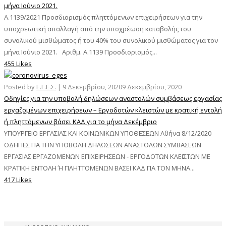
μήνα Ιούνιο 2021.
Α.1139/2021 Προσδιορισμός πληττόμενων επιχειρήσεων για την
υποχρεωτική απαλλαγή από την υποχρέωση καταβολής του
συνολικού μισθώματος ή του 40% του συνολικού μισθώματος για τον
μήνα Ιούνιο 2021. Αριθμ. Α.1139 Προσδιορισμός...
455 Likes
Posted by
Ε.Γ.Ε.Σ.
|
9 Δεκεμβρίου, 2020
9 Δεκεμβρίου, 2020
Οδηγίες για την υποβολή δηλώσεων αναστολών συμβάσεως εργασίας
εργαζομένων επιχειρήσεων – Εργοδοτών κλειστών με κρατική εντολή
ή πληττόμενων βάσει ΚΑΔ για το μήνα Δεκέμβριο
ΥΠΟΥΡΓΕΙΟ ΕΡΓΑΣΙΑΣ ΚΑΙ ΚΟΙΝΩΝΙΚΩΝ ΥΠΟΘΕΣΕΩΝ Αθήνα 8/12/2020
ΟΔΗΓΙΕΣ ΓΙΑ ΤΗΝ ΥΠΟΒΟΛΗ ΔΗΛΩΣΕΩΝ ΑΝΑΣΤΟΛΩΝ ΣΥΜΒΑΣΕΩΝ
ΕΡΓΑΣΙΑΣ ΕΡΓΑΖΟΜΕΝΩΝ ΕΠΙΧΕΙΡΗΣΕΩΝ - ΕΡΓΟΔΟΤΩΝ ΚΛΕΙΣΤΩΝ ΜΕ
ΚΡΑΤΙΚΗ ΕΝΤΟΛΗ Ή ΠΛΗΤΤΟΜΕΝΩΝ ΒΑΣΕΙ ΚΑΔ ΓΙΑ ΤΟΝ ΜΗΝΑ...
417 Likes