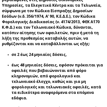
Υπηρεσίες, τα Ελεγκτικά Κέντρα και τα Τελωνεία,
σύμφωνα με τον Κώδικα Είσπραξης Δημοσίων
Εσόδων (ν.δ. 356/1974, Α’ 90, Κ.Ε.Δ.Ε.), τον Κώδικα
Φορολογικής Διαδικασίας (ν. 4174/2013, ΦΕΚ Α΄170
Κ.Φ.Δ.) και τον Τελωνειακό Κώδικα, δύνανται,
κατόπιν αίτησης των οφειλετών, πριν ή μετά τη
λήξη της προθεσμίας καταβολής αυτών, να
ρυθμίζονται και να καταβάλλονται ως εξής:
σε 2 έως 24 μηνιαίες δόσεις,
έως 48 μηνιαίες δόσεις, εφόσον πρόκειται για
οφειλές που βεβαιώνονται από φόρο
κληρονομιών, από φορολογικό και
τελωνειακό έλεγχο, καθώς και για μη
φορολογικές και τελωνειακές οφειλές, κατά
τα ειδικότερα αναφερόμενα στα επόμενα
εδάφια.