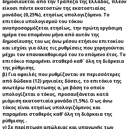
δημοσιεύεται από την Τράπεζα της Ελλάδος, πλέον
είκοσι πέντε εκατοστών της εκατοστιαίας
μονάδας (0,25%), ετησίως υπολογιζόμενο. Το
επιτόκιο υπολογισμού του τόκου
αναπροσαρμόζεται ετησίως, την πρώτη εργάσιμη
ημέρα του επομένου μήνα από αυτόν της
δημοσίευσης του ως άνω μέσου ετήσιου επιτοκίου
και ισχύει για όλες τις ρυθμίσεις που χορηγούνται
μέχρι τον επανακαθορισμό του το επόμενο έτος. Το
επιτόκιο παραμένει σταθερό καθ` όλη τη διάρκεια
της ρύθμισης.
β)
Για οφειλές που ρυθμίζονται σε περισσότερες
από δώδεκα (12) μηνιαίες δόσεις, το επιτόκιο της
ανωτέρω περίπτωσης α΄, με βάση το οποίο
υπολογίζεται ο τόκος,
προσαυξάνεται κατά
μιάμιση εκατοστιαία μονάδα (1,5%)
. Ο ως άνω
τόκος είναι ετησίως υπολογιζόμενος και
παραμένει σταθερός καθ’ όλη τη διάρκεια της
ρύθμισης .
γ)
Σε περίπτωση απώλειας και υπαγωγής των