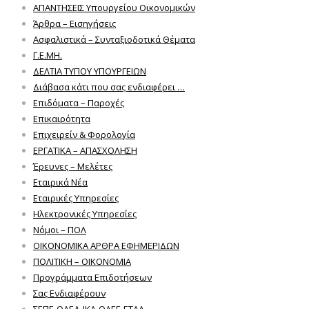
ΑΠΑΝΤΗΣΕΙΣ Υπουργείου Οικονομικών
Άρθρα – Εισηγήσεις
Ασφαλιστικά – Συνταξιοδοτικά Θέματα
Γ.Ε.ΜΗ.
ΔΕΛΤΙΑ ΤΥΠΟΥ ΥΠΟΥΡΓΕΙΩΝ
Διάβασα κάτι που σας ενδιαφέρει …
Επιδόματα – Παροχές
Επικαιρότητα
Επιχειρείν & Φορολογία
ΕΡΓΑΤΙΚΑ – ΑΠΑΣΧΟΛΗΣΗ
Έρευνες – Μελέτες
Εταιρικά Νέα
Εταιρικές Υπηρεσίες
Ηλεκτρονικές Υπηρεσίες
Νόμοι – ΠΟΛ
ΟΙΚΟΝΟΜΙΚΑ ΑΡΘΡΑ ΕΦΗΜΕΡΙΔΩΝ
ΠΟΛΙΤΙΚΗ – ΟΙΚΟΝΟΜΙΑ
Προγράμματα Επιδοτήσεων
Σας Ενδιαφέρουν
ΣΕΠΕ-ΟΑΕΔ-ΙΚΑ-ΟΑΕΕ-ΕΤΑΑ