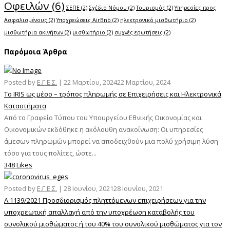
Οφειλών
(6)
ΣΕΠΕ
(2)
Σχέδιο Νόμου
(2)
Τουρισμός
(2)
Υπηρεσίες προς
Ασφαλισμένους
(2)
Υποχρεώσεις AirBnb
(2)
ηλεκτρονικό μισθωτήριο
(2)
μισθωτήρια ακινήτων
(2)
μισθωτήριο
(2)
συχνές ερωτήσεις
(2)
Παρόμοια Άρθρα
Posted by
Ε.Γ.Ε.Σ.
|
22 Μαρτίου, 2024
22 Μαρτίου, 2024
Το IRIS ως μέσο – τρόπος πληρωμής σε Επιχειρήσεις και Ηλεκτρονικά
Καταστήματα
Από το Γραφείο Τύπου του Υπουργείου Εθνικής Οικονομίας και
Οικονομικών εκδόθηκε η ακόλουθη ανακοίνωση: Οι υπηρεσίες
άμεσων πληρωμών μπορεί να αποδειχθούν μια πολύ χρήσιμη λύση
τόσο για τους πολίτες, ώστε...
348 Likes
Posted by
Ε.Γ.Ε.Σ.
|
28 Ιουνίου, 2021
28 Ιουνίου, 2021
Α.1139/2021 Προσδιορισμός πληττόμενων επιχειρήσεων για την
υποχρεωτική απαλλαγή από την υποχρέωση καταβολής του
συνολικού μισθώματος ή του 40% του συνολικού μισθώματος για τον