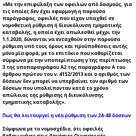
«Με την επιφύλαξη των οφειλών από δασμούς, για
τις οποίες δεν έχει εφαρμογή η παρούσα
παράγραφος, οφειλές που είχαν υπαχθεί σε
νομοθετική ρύθμιση ή διευκόλυνση τμηματικής
καταβολής, η οποία έχει απωλεσθεί μέχρι την
1.1.2020, δύνανται να ενταχθούν στην παρούσα
ρύθμιση υπό τους όρους και προϋποθέσεις αυτής
μόνο μία φορά, με το επιτόκιο που καθορίζεται
σύμφωνα με την υποπερίπτωση γ΄ της περίπτωσης
3 της υποπαραγράφου Α2 της παραγράφου Α του
άρθρου πρώτου του ν. 4152/2013 και ο αριθμός των
δόσεων δεν μπορεί να υπερβαίνει τον αριθμό των
δόσεων που υπολείπονταν κατά το χρόνο
απώλειας της ρύθμισης ή διευκόλυνσης
τμηματικής καταβολής».
Πως θα λειτουργεί η νέα ρύθμιση των 24-48 δόσεων
Σύμφωνα με το νομοσχέδιο, ότι οφειλές
βεβαιωμένες στις Δημόσιες Οικονομικές