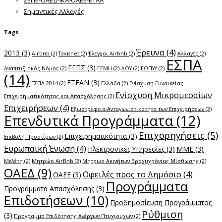
Σημαντικές Αλλαγές
Tags
Έρευνα
(4)
2013
(3)
Airbnb
(2)
Taxisnet
(2)
Έλεγχοι Airbnb
(2)
Αλλαγές
(2)
ΕΣΠΑ
ΓΓΠΣ
(3)
Αναπτυξιακός Νόμος
(2)
ΓΕΜΗ
(2)
ΔΟΥ
(2)
ΕΟΠΥΥ
(2)
(14)
ΕΤΕΑΝ
(3)
ΕΣΠΑ 2014
(2)
Ελλάδα
(2)
Ενίσχυση Γυναικείας
Ενίσχυση Μικρομεσαίων
Επιχειρηματικότητας και Απασχόλησης
(2)
Επιχειρήσεων
(4)
Εξωστρέφεια-Ανταγωνιστικότητα των Επιχειρήσεων
(2)
Επενδυτικά Προγράμματα
(12)
Επιχορηγήσεις
(5)
Επιχειρηματικότητα
(3)
Επιβολή Προστίμων
(2)
Ευρωπαϊκή Ένωση
(4)
Ηλεκτρονικές Υπηρεσίες
(3)
ΜΜΕ
(3)
Μελέτη
(2)
Μητρώο AirBnb
(2)
Μητρώο Ακινήτων Βραχυχρόνιας Μίσθωσης
(2)
ΟΑΕΔ
(9)
Οφειλές προς το Δημόσιο
(4)
ΟΑΕΕ
(3)
Προγράμματα
Προγράμματα Απασχόλησης
(3)
Επιδοτήσεων
(10)
Προδημοσίευση Προγράμματος
Ρύθμιση
(3)
Πρόγραμμα Επιδότησης Ανέργων Πτυχιούχων
(2)