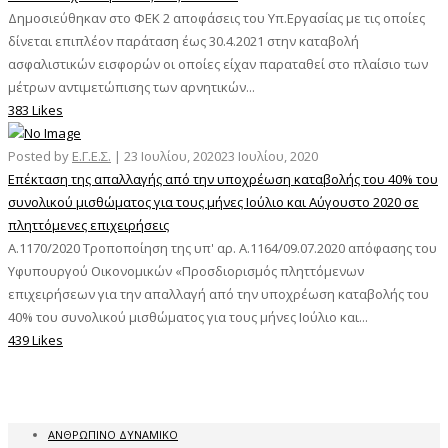
Δημοσιεύθηκαν στο ΦΕΚ 2 αποφάσεις του Υπ.Εργασίας με τις οποίες
δίνεται επιπλέον παράταση έως 30.4.2021 στην καταβολή
ασφαλιστικών εισφορών οι οποίες είχαν παραταθεί στο πλαίσιο των
μέτρων αντιμετώπισης των αρνητικών...
383 Likes
Posted by
Ε.Γ.Ε.Σ.
|
23 Ιουλίου, 2020
23 Ιουλίου, 2020
Επέκταση της απαλλαγής από την υποχρέωση καταβολής του 40% του
συνολικού μισθώματος για τους μήνες Ιούλιο και Αύγουστο 2020 σε
πληττόμενες επιχειρήσεις
Α.1170/2020 Τροποποίηση της υπ' αρ. Α.1164/09.07.2020 απόφασης του
Υφυπουργού Οικονομικών «Προσδιορισμός πληττόμενων
επιχειρήσεων για την απαλλαγή από την υποχρέωση καταβολής του
40% του συνολικού μισθώματος για τους μήνες Ιούλιο και...
439 Likes
ΑΝΘΡΩΠΙΝΟ ΔΥΝΑΜΙΚΟ