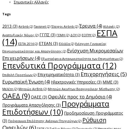
Σημαντικές Αλλαγές
Tags
Έρευνα
(4)
2013
(3)
Airbnb
(2)
Taxisnet
(2)
Έλεγχοι Airbnb
(2)
Αλλαγές
(2)
ΕΣΠΑ
ΓΓΠΣ
(3)
Αναπτυξιακός Νόμος
(2)
ΓΕΜΗ
(2)
ΔΟΥ
(2)
ΕΟΠΥΥ
(2)
(14)
ΕΤΕΑΝ
(3)
ΕΣΠΑ 2014
(2)
Ελλάδα
(2)
Ενίσχυση Γυναικείας
Ενίσχυση Μικρομεσαίων
Επιχειρηματικότητας και Απασχόλησης
(2)
Επιχειρήσεων
(4)
Εξωστρέφεια-Ανταγωνιστικότητα των Επιχειρήσεων
(2)
Επενδυτικά Προγράμματα
(12)
Επιχορηγήσεις
(5)
Επιχειρηματικότητα
(3)
Επιβολή Προστίμων
(2)
Ευρωπαϊκή Ένωση
(4)
Ηλεκτρονικές Υπηρεσίες
(3)
ΜΜΕ
(3)
Μελέτη
(2)
Μητρώο AirBnb
(2)
Μητρώο Ακινήτων Βραχυχρόνιας Μίσθωσης
(2)
ΟΑΕΔ
(9)
Οφειλές προς το Δημόσιο
(4)
ΟΑΕΕ
(3)
Προγράμματα
Προγράμματα Απασχόλησης
(3)
Επιδοτήσεων
(10)
Προδημοσίευση Προγράμματος
Ρύθμιση
(3)
Πρόγραμμα Επιδότησης Ανέργων Πτυχιούχων
(2)
Οφειλών
(6)
ΣΕΠΕ
(2)
Σχέδιο Νόμου
(2)
Τουρισμός
(2)
Υπηρεσίες προς