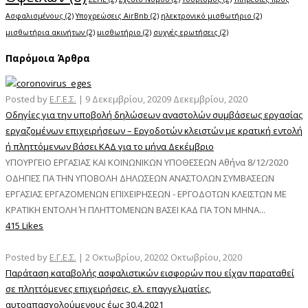
Ασφαλισμένους
(2)
Υποχρεώσεις AirBnb
(2)
ηλεκτρονικό μισθωτήριο
(2)
μισθωτήρια ακινήτων
(2)
μισθωτήριο
(2)
συχνές ερωτήσεις
(2)
Παρόμοια Άρθρα
Posted by
Ε.Γ.Ε.Σ.
|
9 Δεκεμβρίου, 2020
9 Δεκεμβρίου, 2020
Οδηγίες για την υποβολή δηλώσεων αναστολών συμβάσεως εργασίας
εργαζομένων επιχειρήσεων – Εργοδοτών κλειστών με κρατική εντολή
ή πληττόμενων βάσει ΚΑΔ για το μήνα Δεκέμβριο
ΥΠΟΥΡΓΕΙΟ ΕΡΓΑΣΙΑΣ ΚΑΙ ΚΟΙΝΩΝΙΚΩΝ ΥΠΟΘΕΣΕΩΝ Αθήνα 8/12/2020
ΟΔΗΓΙΕΣ ΓΙΑ ΤΗΝ ΥΠΟΒΟΛΗ ΔΗΛΩΣΕΩΝ ΑΝΑΣΤΟΛΩΝ ΣΥΜΒΑΣΕΩΝ
ΕΡΓΑΣΙΑΣ ΕΡΓΑΖΟΜΕΝΩΝ ΕΠΙΧΕΙΡΗΣΕΩΝ - ΕΡΓΟΔΟΤΩΝ ΚΛΕΙΣΤΩΝ ΜΕ
ΚΡΑΤΙΚΗ ΕΝΤΟΛΗ Ή ΠΛΗΤΤΟΜΕΝΩΝ ΒΑΣΕΙ ΚΑΔ ΓΙΑ ΤΟΝ ΜΗΝΑ...
415 Likes
Posted by
Ε.Γ.Ε.Σ.
|
2 Οκτωβρίου, 2020
2 Οκτωβρίου, 2020
Παράταση καταβολής ασφαλιστικών εισφορών που είχαν παραταθεί
σε πληττόμενες επιχειρήσεις, ελ. επαγγελματίες,
αυτοαπασχολούμενους έως 30.4.2021