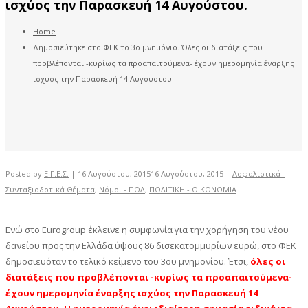
ισχύος την Παρασκευή 14 Αυγούστου.
Home
Δημοσιεύτηκε στο ΦΕΚ το 3ο μνημόνιο. Όλες οι διατάξεις που
προβλέπονται -κυρίως τα προαπαιτούμενα- έχουν ημερομηνία έναρξης
ισχύος την Παρασκευή 14 Αυγούστου.
Posted by
Ε.Γ.Ε.Σ.
|
16 Αυγούστου, 2015
16 Αυγούστου, 2015
|
Ασφαλιστικά -
Συνταξιοδοτικά Θέματα
,
Νόμοι - ΠΟΛ
,
ΠΟΛΙΤΙΚΗ - ΟΙΚΟΝΟΜΙΑ
Ενώ στο Eurogroup έκλεινε η συμφωνία για την χορήγηση του νέου
δανείου προς την Ελλάδα ύψους 86 δισεκατομμυρίων ευρώ, στο ΦΕΚ
δημοσιευόταν το τελικό κείμενο του 3ου μνημονίου. Έτσι,
όλες οι
διατάξεις που προβλέπονται -κυρίως τα προαπαιτούμενα-
έχουν ημερομηνία έναρξης ισχύος την Παρασκευή 14