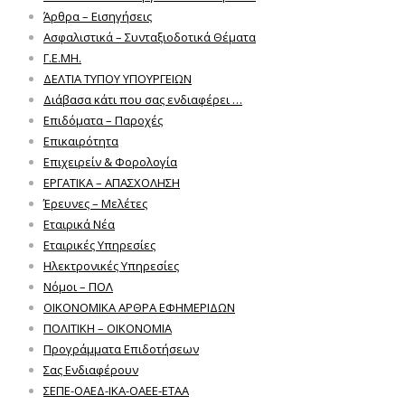
Άρθρα – Εισηγήσεις
Ασφαλιστικά – Συνταξιοδοτικά Θέματα
Γ.Ε.ΜΗ.
ΔΕΛΤΙΑ ΤΥΠΟΥ ΥΠΟΥΡΓΕΙΩΝ
Διάβασα κάτι που σας ενδιαφέρει …
Επιδόματα – Παροχές
Επικαιρότητα
Επιχειρείν & Φορολογία
ΕΡΓΑΤΙΚΑ – ΑΠΑΣΧΟΛΗΣΗ
Έρευνες – Μελέτες
Εταιρικά Νέα
Εταιρικές Υπηρεσίες
Ηλεκτρονικές Υπηρεσίες
Νόμοι – ΠΟΛ
ΟΙΚΟΝΟΜΙΚΑ ΑΡΘΡΑ ΕΦΗΜΕΡΙΔΩΝ
ΠΟΛΙΤΙΚΗ – ΟΙΚΟΝΟΜΙΑ
Προγράμματα Επιδοτήσεων
Σας Ενδιαφέρουν
ΣΕΠΕ-ΟΑΕΔ-ΙΚΑ-ΟΑΕΕ-ΕΤΑΑ