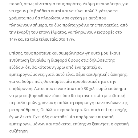
ποσού, όπως γίνεται για τους αγρότες. Ακόμη περισσότερο, για
να έχουν μία βοήθεια αυτοί και να είναι πολύ λιγότερα τα
χρήματα που θα πληρώσουν σε σχέση με αυτά που
πληρώνουν σήμερα, τα δύο πρώτα χρόνια της πενταετίας, από
την έναρξη του επαγγέλματος, να πληρώνουν εισφορές στο
14% και τα τρία τελευταία στο 17%.
Επίσης, τους πρότεινε και συμφώνησαν -γι’ αυτό μου έκανε
εντύπωση ξαναλέω η διαφορά ύφους στις δηλώσεις της
εξόδου- ότι θα κάτσουν γύρω από ένα τραπέζι οι
εμπειρογνώμονες, γιατί αυτό είναι θέμα αριθμητικής άσκησης,
για να δούμε πώς θα υπάρξει μία προοδευτικότητα στην
επιβάρυνση: Αυτοί που είναι κάτω από 30 χιλ. ευρώ εισόδημα
να μην επιβαρυνθούν τόσο, όσο θα έφτανε σε μία μεταβατική
περίοδο τριών χρόνων η απόλυτη εφαρμογή των κανόνων της
μεταρρύθμισης. Οι άλλοι περισσότερο. Και αυτό επί της αρχής
έγινε δεκτό. Έχει ήδη συσταθεί μία παρόμοια επιτροπή
εμπειρογνωμόνων και πρόκειται επίσης να ξεκινήσει η σχετική
συζήτηση.