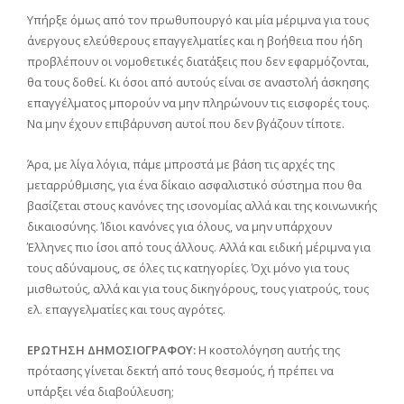
Υπήρξε όμως από τον πρωθυπουργό και μία μέριμνα για τους
άνεργους ελεύθερους επαγγελματίες και η βοήθεια που ήδη
προβλέπουν οι νομοθετικές διατάξεις που δεν εφαρμόζονται,
θα τους δοθεί. Κι όσοι από αυτούς είναι σε αναστολή άσκησης
επαγγέλματος μπορούν να μην πληρώνουν τις εισφορές τους.
Να μην έχουν επιβάρυνση αυτοί που δεν βγάζουν τίποτε.
Άρα, με λίγα λόγια, πάμε μπροστά με βάση τις αρχές της
μεταρρύθμισης, για ένα δίκαιο ασφαλιστικό σύστημα που θα
βασίζεται στους κανόνες της ισονομίας αλλά και της κοινωνικής
δικαιοσύνης. Ίδιοι κανόνες για όλους, να μην υπάρχουν
Έλληνες πιο ίσοι από τους άλλους. Αλλά και ειδική μέριμνα για
τους αδύναμους, σε όλες τις κατηγορίες. Όχι μόνο για τους
μισθωτούς, αλλά και για τους δικηγόρους, τους γιατρούς, τους
ελ. επαγγελματίες και τους αγρότες.
ΕΡΩΤΗΣΗ ΔΗΜΟΣΙΟΓΡΑΦΟΥ:
Η κοστολόγηση αυτής της
πρότασης γίνεται δεκτή από τους θεσμούς, ή πρέπει να
υπάρξει νέα διαβούλευση;