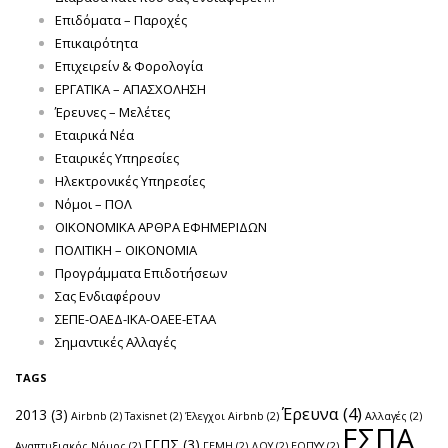
Επιδόματα – Παροχές
Επικαιρότητα
Επιχειρείν & Φορολογία
ΕΡΓΑΤΙΚΑ – ΑΠΑΣΧΟΛΗΣΗ
Έρευνες – Μελέτες
Εταιρικά Νέα
Εταιρικές Υπηρεσίες
Ηλεκτρονικές Υπηρεσίες
Νόμοι – ΠΟΛ
ΟΙΚΟΝΟΜΙΚΑ ΑΡΘΡΑ ΕΦΗΜΕΡΙΔΩΝ
ΠΟΛΙΤΙΚΗ – ΟΙΚΟΝΟΜΙΑ
Προγράμματα Επιδοτήσεων
Σας Ενδιαφέρουν
ΣΕΠΕ-ΟΑΕΔ-ΙΚΑ-ΟΑΕΕ-ΕΤΑΑ
Σημαντικές Αλλαγές
TAGS
Έρευνα
(4)
2013
(3)
Airbnb
(2)
Taxisnet
(2)
Έλεγχοι Airbnb
(2)
Αλλαγές
(2)
ΕΣΠΑ
ΓΓΠΣ
(3)
Αναπτυξιακός Νόμος
(2)
ΓΕΜΗ
(2)
ΔΟΥ
(2)
ΕΟΠΥΥ
(2)