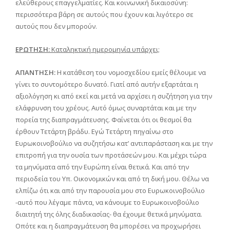
ελεύθερους επαγγελματίες. Και κοινωνική δικαιοσύνη:
περισσότερα βάρη σε αυτούς που έχουν και λιγότερο σε
αυτούς που δεν μπορούν.
ΕΡΩΤΗΣΗ:
Καταληκτική ημερομηνία υπάρχει;
ΑΠΑΝΤΗΣΗ:
Η κατάθεση του νομοσχεδίου εμείς θέλουμε να
γίνει το συντομότερο δυνατό. Γιατί από αυτήν εξαρτάται η
αξιολόγηση κι από εκεί και μετά να αρχίσει η συζήτηση για την
ελάφρυνση του χρέους. Αυτό όμως συναρτάται και με την
πορεία της διαπραγμάτευσης. Φαίνεται ότι οι θεσμοί θα
έρθουν Τετάρτη βράδυ. Εγώ Τετάρτη πηγαίνω στο
Ευρωκοινοβούλιο να συζητήσω κατ’ αντιπαράσταση και με την
επιτροπή για την ουσία των προτάσεών μου. Και μέχρι τώρα
τα μηνύματα από την Ευρώπη είναι θετικά. Και από την
περιοδεία του Υπ. Οικονομικών και από τη δική μου. Θέλω να
ελπίζω ότι και από την παρουσία μου στο Ευρωκοινοβούλιο
-αυτό που λέγαμε πάντα, να κάνουμε το Ευρωκοινοβούλιο
διαιτητή της όλης διαδικασίας- θα έχουμε θετικά μηνύματα.
Οπότε και η διαπραγμάτευση θα μπορέσει να προχωρήσει