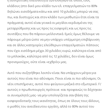
η συντριπτική πλειονότητα των Ελλήνων σε όλους τους
κλάδους (στο δικό μου κλάδο των ελ. επαγγελματιών το 80%
δηλώνει εισοδήματα κάτω και από 10 χιλιάδες μπορώ να σας
πω, και δυστυχώς και στον κλάδο των μισθωτών έτσι είναι τα
πράγματα), αυτοί είναι γενικά οι μεγάλοι κερδισμένοι της
μεταρρύθμισης και ως προς τις εισφορές και ως προς τις
συντάξεις που θα πάρουν μελλοντικά. Εμείς όμως θέλουμε να
πάρουμε μέτρα ώστε να μην υπάρχει υπέρμετρη επιβάρυνση
και σε άλλες κατηγορίες ελεύθερων επαγγελματιών. Κάποιος
που έχει εισόδημα μέχρι 30 χιλιάδες ευρώ, καλύτερα είναι από
το μπλοκάκι, καλύτερα από τις 12 χιλιάδες, δεν είναι όμως
προνομιούχος, ούτε είναι «εχθρός» μας.
Αυτό που συζητήθηκε λοιπόν είναι: Να υπάρχουν μέτρα για
αυτούς που είναι πιο αδύναμοι. Ποιοι είναι οι πιο αδύναμοι; Οι
νέοι επιστήμονες, αυτοί που φεύγουν μαζικά στο εξωτερικό. Γι’
αυτούς ο πρωθυπουργός πρότεινε -και προφανώς το δέχτηκαν
οι συνομιλητές μας- να μην υπολογίζεται σαν βάση της
εισφοροδοτικής τους ικανότητας, όπως σε όλους τους άλλους,
ο μισθός του ανειδίκευτου εργάτη, αλλά το 80% αυτού του