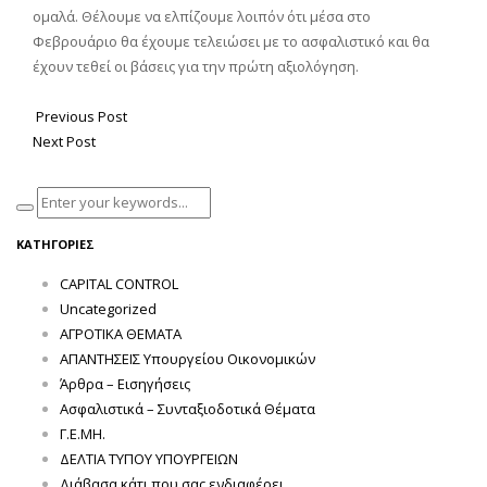
ομαλά. Θέλουμε να ελπίζουμε λοιπόν ότι μέσα στο
Φεβρουάριο θα έχουμε τελειώσει με το ασφαλιστικό και θα
έχουν τεθεί οι βάσεις για την πρώτη αξιολόγηση.
Previous Post
Next Post
ΚΑΤΗΓΟΡΊΕΣ
CAPITAL CONTROL
Uncategorized
ΑΓΡΟΤΙΚΑ ΘΕΜΑΤΑ
ΑΠΑΝΤΗΣΕΙΣ Υπουργείου Οικονομικών
Άρθρα – Εισηγήσεις
Ασφαλιστικά – Συνταξιοδοτικά Θέματα
Γ.Ε.ΜΗ.
ΔΕΛΤΙΑ ΤΥΠΟΥ ΥΠΟΥΡΓΕΙΩΝ
Διάβασα κάτι που σας ενδιαφέρει …