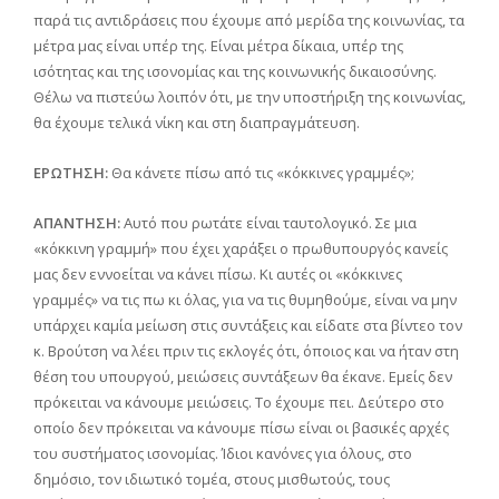
παρά τις αντιδράσεις που έχουμε από μερίδα της κοινωνίας, τα
μέτρα μας είναι υπέρ της. Είναι μέτρα δίκαια, υπέρ της
ισότητας και της ισονομίας και της κοινωνικής δικαιοσύνης.
Θέλω να πιστεύω λοιπόν ότι, με την υποστήριξη της κοινωνίας,
θα έχουμε τελικά νίκη και στη διαπραγμάτευση.
ΕΡΩΤΗΣΗ:
Θα κάνετε πίσω από τις «κόκκινες γραμμές»;
ΑΠΑΝΤΗΣΗ:
Αυτό που ρωτάτε είναι ταυτολογικό. Σε μια
«κόκκινη γραμμή» που έχει χαράξει ο πρωθυπουργός κανείς
μας δεν εννοείται να κάνει πίσω. Κι αυτές οι «κόκκινες
γραμμές» να τις πω κι όλας, για να τις θυμηθούμε, είναι να μην
υπάρχει καμία μείωση στις συντάξεις και είδατε στα βίντεο τον
κ. Βρούτση να λέει πριν τις εκλογές ότι, όποιος και να ήταν στη
θέση του υπουργού, μειώσεις συντάξεων θα έκανε. Εμείς δεν
πρόκειται να κάνουμε μειώσεις. Το έχουμε πει. Δεύτερο στο
οποίο δεν πρόκειται να κάνουμε πίσω είναι οι βασικές αρχές
του συστήματος ισονομίας. Ίδιοι κανόνες για όλους, στο
δημόσιο, τον ιδιωτικό τομέα, στους μισθωτούς, τους