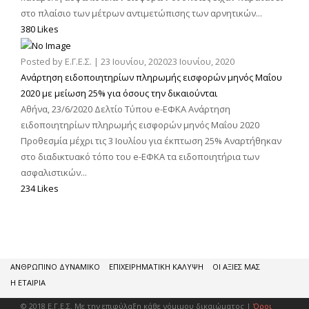
στο πλαίσιο των μέτρων αντιμετώπισης των αρνητικών...
380 Likes
Posted by
Ε.Γ.Ε.Σ.
|
23 Ιουνίου, 2020
23 Ιουνίου, 2020
Ανάρτηση ειδοποιητηρίων πληρωμής εισφορών μηνός Μαΐου
2020 με μείωση 25% για όσους την δικαιούνται
Αθήνα, 23/6/2020 Δελτίο Τύπου e-ΕΦΚΑ Ανάρτηση
ειδοποιητηρίων πληρωμής εισφορών μηνός Μαΐου 2020
Προθεσμία μέχρι τις 3 Ιουλίου για έκπτωση 25% Αναρτήθηκαν
στο διαδικτυακό τόπο του e-ΕΦΚΑ τα ειδοποιητήρια των
ασφαλιστικών...
234 Likes
ΑΝΘΡΩΠΙΝΟ ΔΥΝΑΜΙΚΟ
ΕΠΙΧΕΙΡΗΜΑΤΙΚΗ ΚΑΛΥΨΗ
ΟΙ ΑΞΙΕΣ ΜΑΣ
Η ΕΤΑΙΡΙΑ
© 2018 Ε.Γ.Ε.Σ. Με την επιφύλαξη κάθε νόμιμου δικαιώματος |
Όροι