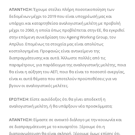
ΑΠΑΝΤΗΣΗ:
Έχουμε στείλει πλήρη ποσοτικοποίηση των
δεδομένων μέχρι το 2019 που είναι υποχρέωσή μας και
υπάρχει και καταρτηθείσα αναλογιστική μελέτη με προβολή
μέχρι το 2060, η οποία όπως προβλέπεται στην ΕΕ, θα εγκριθεί
στην επόμενη συνεδρίαση του Ageing Working Group, τον
Απρίλιο. Επομένως τα στοιχεία μας είναι απολύτως
κοστολογημένα. Προφανώς είναι αντικείμενο της
διαπραγμάτευσης και αυτά. Άλλωστε πολλές από τις
παραμέτρους, για παράδειγμα της αναλογιστικής μελέτης, ποια
θα είναι η αύξηση του ΑΕΠ, ποιο θα είναι το ποσοστό ανεργίας,
είναι κι αυτά θέματα που αποτελούν προϋποθέσεις για να
βγουν οι αναλογιστικές μελέτες.
ΕΡΩΤΗΣΗ:
Είστε αισιόδοξος ότι θα γίνει αποδεκτή η
αναλογιστική μελέτη, ή θα υπάρξουν νέα προσκόμματα;
ΑΠΑΝΤΗΣΗ:
Είμαστε σε ανοικτό διάλογο με την κοινωνία και
σε διαπραγμάτευση με το κουαρτέτο. Ξέρουμε ότι η
διαπραγμάτευση θα είναι σκληρή. Ξέρουμε όμως επίσης ότι,