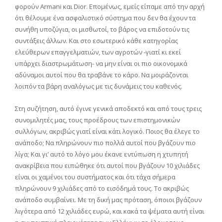
φορούν Armani και Dior. Επομένως, εμείς είπαμε από την αρχή
ότι θέλουμε ένα ασφαλιστικό σύστημα που δεν θα έχουν τα
συνήθη υποζύγια, οι μισθωτοί, το βάρος να επιδοτούν τις
συντάξεις άλλων. Και στο εσωτερικό κάθε κατηγορίας
ελεύθερων επαγγελματιών, των αγροτών -γιατί κι εκεί
υπάρχει διαστρωμάτωση- να μην είναι οι πιο οικονομικά
αδύναμοι αυτοί που θα τραβάνε το κάρο. Να μοιράζονται
λοιπόν τα βάρη αναλόγως με τις δυνάμεις του καθενός.
Στη συζήτηση, αυτό έγινε γενικά αποδεκτό και από τους τρεις
συνομιλητές μας, τους προέδρους των επιστημονικών
συλλόγων, ακριβώς γιατί είναι κάτι λογικό. Ποιος θα έλεγε το
ανάποδο; Να πληρώνουν πιο πολλά αυτοί που βγάζουν πιο
λίγα; Και γι’ αυτό το λόγο μου έκανε εντύπωση η χτυπητή
ανακρίβεια που ειπώθηκε ότι αυτοί που βγάζουν 10 χιλιάδες
είναι οι χαμένοι του συστήματος και ότι τάχα σήμερα
πληρώνουν 9 χιλιάδες από το εισόδημά τους. Το ακριβώς
ανάποδο συμβαίνει. Με τη δική μας πρόταση, όποιοι βγάζουν
λιγότερα από 12 χιλιάδες ευρώ, και κακά τα ψέματα αυτή είναι