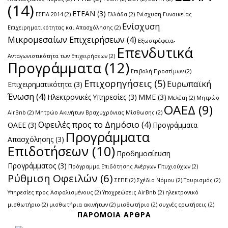
(14)
ΕΤΕΑΝ
(3)
ΕΣΠΑ 2014
(2)
Ελλάδα
(2)
Ενίσχυση Γυναικείας
Ενίσχυση
Επιχειρηματικότητας και Απασχόλησης
(2)
Μικρομεσαίων Επιχειρήσεων
(4)
Εξωστρέφεια-
Επενδυτικά
Ανταγωνιστικότητα των Επιχειρήσεων
(2)
Προγράμματα
(12)
Επιβολή Προστίμων
(2)
Επιχορηγήσεις
(5)
Ευρωπαϊκή
Επιχειρηματικότητα
(3)
Ένωση
(4)
Ηλεκτρονικές Υπηρεσίες
(3)
ΜΜΕ
(3)
Μελέτη
(2)
Μητρώο
ΟΑΕΔ
(9)
AirBnb
(2)
Μητρώο Ακινήτων Βραχυχρόνιας Μίσθωσης
(2)
Οφειλές προς το Δημόσιο
(4)
ΟΑΕΕ
(3)
Προγράμματα
Προγράμματα
Απασχόλησης
(3)
Επιδοτήσεων
(10)
Προδημοσίευση
Προγράμματος
(3)
Πρόγραμμα Επιδότησης Ανέργων Πτυχιούχων
(2)
Ρύθμιση Οφειλών
(6)
ΣΕΠΕ
(2)
Σχέδιο Νόμου
(2)
Τουρισμός
(2)
Υπηρεσίες προς Ασφαλισμένους
(2)
Υποχρεώσεις AirBnb
(2)
ηλεκτρονικό
μισθωτήριο
(2)
μισθωτήρια ακινήτων
(2)
μισθωτήριο
(2)
συχνές ερωτήσεις
(2)
ΠΑΡΌΜΟΙΑ ΆΡΘΡΑ