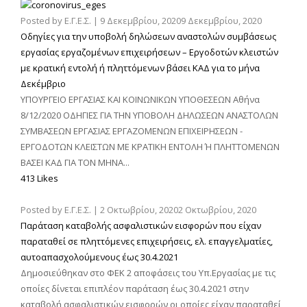
Posted by
Ε.Γ.Ε.Σ.
|
9 Δεκεμβρίου, 2020
9 Δεκεμβρίου, 2020
Οδηγίες για την υποβολή δηλώσεων αναστολών συμβάσεως
εργασίας εργαζομένων επιχειρήσεων – Εργοδοτών κλειστών
με κρατική εντολή ή πληττόμενων βάσει ΚΑΔ για το μήνα
Δεκέμβριο
ΥΠΟΥΡΓΕΙΟ ΕΡΓΑΣΙΑΣ ΚΑΙ ΚΟΙΝΩΝΙΚΩΝ ΥΠΟΘΕΣΕΩΝ Αθήνα
8/12/2020 ΟΔΗΓΙΕΣ ΓΙΑ ΤΗΝ ΥΠΟΒΟΛΗ ΔΗΛΩΣΕΩΝ ΑΝΑΣΤΟΛΩΝ
ΣΥΜΒΑΣΕΩΝ ΕΡΓΑΣΙΑΣ ΕΡΓΑΖΟΜΕΝΩΝ ΕΠΙΧΕΙΡΗΣΕΩΝ -
ΕΡΓΟΔΟΤΩΝ ΚΛΕΙΣΤΩΝ ΜΕ ΚΡΑΤΙΚΗ ΕΝΤΟΛΗ Ή ΠΛΗΤΤΟΜΕΝΩΝ
ΒΑΣΕΙ ΚΑΔ ΓΙΑ ΤΟΝ ΜΗΝΑ...
413 Likes
Posted by
Ε.Γ.Ε.Σ.
|
2 Οκτωβρίου, 2020
2 Οκτωβρίου, 2020
Παράταση καταβολής ασφαλιστικών εισφορών που είχαν
παραταθεί σε πληττόμενες επιχειρήσεις, ελ. επαγγελματίες,
αυτοαπασχολούμενους έως 30.4.2021
Δημοσιεύθηκαν στο ΦΕΚ 2 αποφάσεις του Υπ.Εργασίας με τις
οποίες δίνεται επιπλέον παράταση έως 30.4.2021 στην
καταβολή ασφαλιστικών εισφορών οι οποίες είχαν παραταθεί