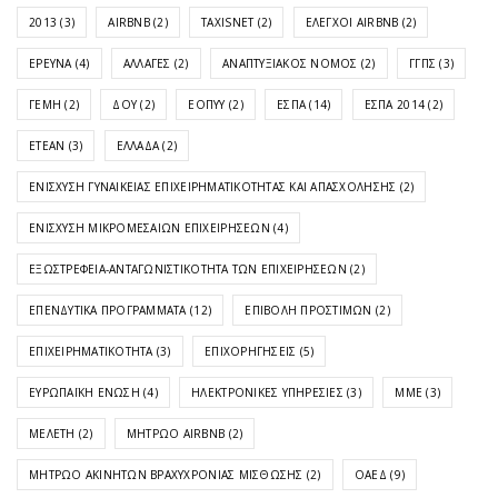
2013
(3)
AIRBNB
(2)
TAXISNET
(2)
ΈΛΕΓΧΟΙ AIRBNB
(2)
ΈΡΕΥΝΑ
(4)
ΑΛΛΑΓΈΣ
(2)
ΑΝΑΠΤΥΞΙΑΚΌΣ ΝΌΜΟΣ
(2)
ΓΓΠΣ
(3)
ΓΕΜΗ
(2)
ΔΟΥ
(2)
ΕΟΠΥΥ
(2)
ΕΣΠΑ
(14)
ΕΣΠΑ 2014
(2)
ΕΤΕΑΝ
(3)
ΕΛΛΆΔΑ
(2)
ΕΝΊΣΧΥΣΗ ΓΥΝΑΙΚΕΊΑΣ ΕΠΙΧΕΙΡΗΜΑΤΙΚΌΤΗΤΑΣ ΚΑΙ ΑΠΑΣΧΌΛΗΣΗΣ
(2)
ΕΝΊΣΧΥΣΗ ΜΙΚΡΟΜΕΣΑΊΩΝ ΕΠΙΧΕΙΡΉΣΕΩΝ
(4)
ΕΞΩΣΤΡΈΦΕΙΑ-ΑΝΤΑΓΩΝΙΣΤΙΚΌΤΗΤΑ ΤΩΝ ΕΠΙΧΕΙΡΉΣΕΩΝ
(2)
ΕΠΕΝΔΥΤΙΚΆ ΠΡΟΓΡΆΜΜΑΤΑ
(12)
ΕΠΙΒΟΛΉ ΠΡΟΣΤΊΜΩΝ
(2)
ΕΠΙΧΕΙΡΗΜΑΤΙΚΌΤΗΤΑ
(3)
ΕΠΙΧΟΡΗΓΉΣΕΙΣ
(5)
ΕΥΡΩΠΑΪΚΉ ΈΝΩΣΗ
(4)
ΗΛΕΚΤΡΟΝΙΚΈΣ ΥΠΗΡΕΣΊΕΣ
(3)
ΜΜΕ
(3)
ΜΕΛΈΤΗ
(2)
ΜΗΤΡΏΟ AIRBNB
(2)
ΜΗΤΡΏΟ ΑΚΙΝΉΤΩΝ ΒΡΑΧΥΧΡΌΝΙΑΣ ΜΊΣΘΩΣΗΣ
(2)
ΟΑΕΔ
(9)