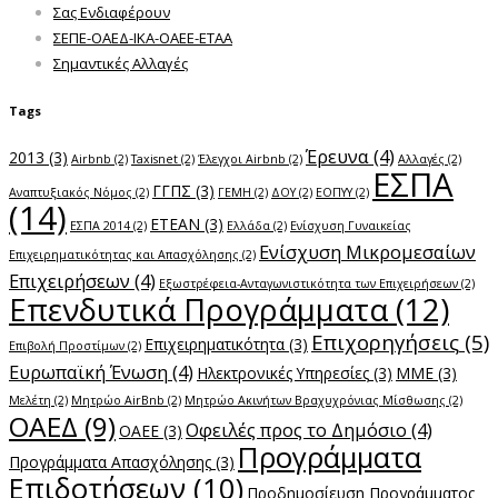
Σας Ενδιαφέρουν
ΣΕΠΕ-ΟΑΕΔ-ΙΚΑ-ΟΑΕΕ-ΕΤΑΑ
Σημαντικές Αλλαγές
Tags
Έρευνα
(4)
2013
(3)
Airbnb
(2)
Taxisnet
(2)
Έλεγχοι Airbnb
(2)
Αλλαγές
(2)
ΕΣΠΑ
ΓΓΠΣ
(3)
Αναπτυξιακός Νόμος
(2)
ΓΕΜΗ
(2)
ΔΟΥ
(2)
ΕΟΠΥΥ
(2)
(14)
ΕΤΕΑΝ
(3)
ΕΣΠΑ 2014
(2)
Ελλάδα
(2)
Ενίσχυση Γυναικείας
Ενίσχυση Μικρομεσαίων
Επιχειρηματικότητας και Απασχόλησης
(2)
Επιχειρήσεων
(4)
Εξωστρέφεια-Ανταγωνιστικότητα των Επιχειρήσεων
(2)
Επενδυτικά Προγράμματα
(12)
Επιχορηγήσεις
(5)
Επιχειρηματικότητα
(3)
Επιβολή Προστίμων
(2)
Ευρωπαϊκή Ένωση
(4)
Ηλεκτρονικές Υπηρεσίες
(3)
ΜΜΕ
(3)
Μελέτη
(2)
Μητρώο AirBnb
(2)
Μητρώο Ακινήτων Βραχυχρόνιας Μίσθωσης
(2)
ΟΑΕΔ
(9)
Οφειλές προς το Δημόσιο
(4)
ΟΑΕΕ
(3)
Προγράμματα
Προγράμματα Απασχόλησης
(3)
Επιδοτήσεων
(10)
Προδημοσίευση Προγράμματος