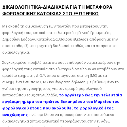
ΔΙΚΑΙΟΛΟΓΗΤΙΚΑ-ΔΙΑΔΙΚΑΣΙΑ ΓΙΑ ΤΗ ΜΕΤΑΦΟΡΑ
ΦΟΡΟΛΟΓΙΚΗΣ ΚΑΤΟΙΚΙΑΣ ΣΤΟ ΕΞΩΤΕΡΙΚΟ
Με σκοπό τη διευκόλυνση των πολιτών που μεταφέρουν την
φορολογική τους κατοικία στο εξωτερικό, η Γενική Γραμματέας
Δημοσίων Εσόδων, Κατερίνα Σαββαΐδου εξέδωσε απόφαση με την
οποία καθορίζεται η σχετική διαδικασία καθώς και τα απαραίτητα
δικαιολογητικά.
Συγκεκριμένα, προβλέπεται ότι
όσοι επιθυμούν να μεταφέρουν
την
φορολογική τους κατοικία στο εξωτερικό οφείλουν να υποβάλουν στο
αρμόδιο τμήμα της Δ.Ο.Υ. όπου υπάγονται: αίτηση (Μ0) με τα
συνημμένα έντυπα Μ1, Μ7 και έγγραφη δήλωση, με βεβαιωμένο το
γνήσιο της υπογραφής τους, για τον ορισμό φορολογικού
εκπροσώπου τους στην Ελλάδα,
το αργότερο έως την τελευταία
εργάσιμη ημέρα του πρώτου δεκαημέρου του Μαρτίου του
φορολογικού έτους που ακολουθεί το φορολογικό έτος
αναχώρησης
, ενώ οφείλουν να προσκομίσουν τα απαιτούμενα
δικαιολογητικά (όπως αναλυτικά περιγράφονται στην εν λόγω