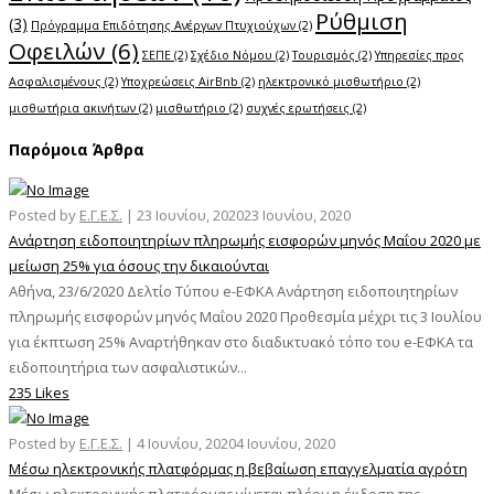
Ρύθμιση
(3)
Πρόγραμμα Επιδότησης Ανέργων Πτυχιούχων
(2)
Οφειλών
(6)
ΣΕΠΕ
(2)
Σχέδιο Νόμου
(2)
Τουρισμός
(2)
Υπηρεσίες προς
Ασφαλισμένους
(2)
Υποχρεώσεις AirBnb
(2)
ηλεκτρονικό μισθωτήριο
(2)
μισθωτήρια ακινήτων
(2)
μισθωτήριο
(2)
συχνές ερωτήσεις
(2)
Παρόμοια Άρθρα
Posted by
Ε.Γ.Ε.Σ.
|
23 Ιουνίου, 2020
23 Ιουνίου, 2020
Ανάρτηση ειδοποιητηρίων πληρωμής εισφορών μηνός Μαΐου 2020 με
μείωση 25% για όσους την δικαιούνται
Αθήνα, 23/6/2020 Δελτίο Τύπου e-ΕΦΚΑ Ανάρτηση ειδοποιητηρίων
πληρωμής εισφορών μηνός Μαΐου 2020 Προθεσμία μέχρι τις 3 Ιουλίου
για έκπτωση 25% Αναρτήθηκαν στο διαδικτυακό τόπο του e-ΕΦΚΑ τα
ειδοποιητήρια των ασφαλιστικών...
235 Likes
Posted by
Ε.Γ.Ε.Σ.
|
4 Ιουνίου, 2020
4 Ιουνίου, 2020
Μέσω ηλεκτρονικής πλατφόρμας η βεβαίωση επαγγελματία αγρότη
Μέσω ηλεκτρονικής πλατφόρμας γίνεται πλέον η έκδοση της