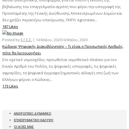
βεβαίωσης του επαγγελματία αγρότη που φέρει την υπογραφή της
Προϊσταμένης της Γενικής Διεύθυνσης Αποκεντρωμένων Δομών και
δεν χρήζει περαιτέρω επικύρωσης. ΠΗΓΗ: Agronews...
187 Likes
Posted by
Ε.Γ.Ε.Σ.
|
14 Μαΐου, 2020
14 Μαΐου, 2020
Κώδικας Ψηφιακής Διακυβέρνησης – Τι είναι ο Προσωπικός Αριθμός,
πότε θα λειτουργήσει
Στο σχετικό νομοσχέδιο, προωθείται νομοθετικό πλαίσιο για τον
Ενιαίο Αριθμό του Πολίτη, τις ψηφιακές υπογραφές, τις ψηφιακές
σφραγίδες, τα ψηφιακά έγγραφα Σημαντικές αλλαγές στη ζωή των
Ελλήνων φέρνει ο Κώδικας...
173 Likes
ΑΝΘΡΩΠΙΝΟ ΔΥΝΑΜΙΚΟ
ΕΠΙΧΕΙΡΗΜΑΤΙΚΗ ΚΑΛΥΨΗ
ΟΙ ΑΞΙΕΣ ΜΑΣ