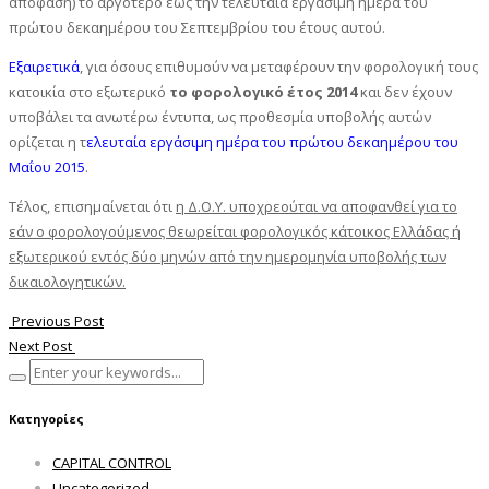
απόφαση) το αργότερο έως την τελευταία εργάσιμη ημέρα του
πρώτου δεκαημέρου του Σεπτεμβρίου του έτους αυτού.
Εξαιρετικά
, για όσους επιθυμούν να μεταφέρουν την φορολογική τους
κατοικία στο εξωτερικό
το φορολογικό έτος 2014
και δεν έχουν
υποβάλει τα ανωτέρω έντυπα, ως προθεσμία υποβολής αυτών
ορίζεται η τ
ελευταία εργάσιμη ημέρα του πρώτου δεκαημέρου του
Μαΐου 2015
.
Τέλος, επισημαίνεται ότι
η Δ.Ο.Υ. υποχρεούται να αποφανθεί για το
εάν ο φορολογούμενος θεωρείται φορολογικός κάτοικος Ελλάδας ή
εξωτερικού εντός δύο μηνών από την ημερομηνία υποβολής των
δικαιολογητικών.
Previous Post
Next Post
Κατηγορίες
CAPITAL CONTROL
Uncategorized