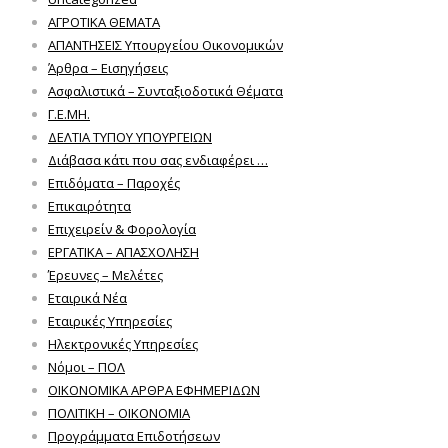
ΑΓΡΟΤΙΚΑ ΘΕΜΑΤΑ
ΑΠΑΝΤΗΣΕΙΣ Υπουργείου Οικονομικών
Άρθρα – Εισηγήσεις
Ασφαλιστικά – Συνταξιοδοτικά Θέματα
Γ.Ε.ΜΗ.
ΔΕΛΤΙΑ ΤΥΠΟΥ ΥΠΟΥΡΓΕΙΩΝ
Διάβασα κάτι που σας ενδιαφέρει …
Επιδόματα – Παροχές
Επικαιρότητα
Επιχειρείν & Φορολογία
ΕΡΓΑΤΙΚΑ – ΑΠΑΣΧΟΛΗΣΗ
Έρευνες – Μελέτες
Εταιρικά Νέα
Εταιρικές Υπηρεσίες
Ηλεκτρονικές Υπηρεσίες
Νόμοι – ΠΟΛ
ΟΙΚΟΝΟΜΙΚΑ ΑΡΘΡΑ ΕΦΗΜΕΡΙΔΩΝ
ΠΟΛΙΤΙΚΗ – ΟΙΚΟΝΟΜΙΑ
Προγράμματα Επιδοτήσεων