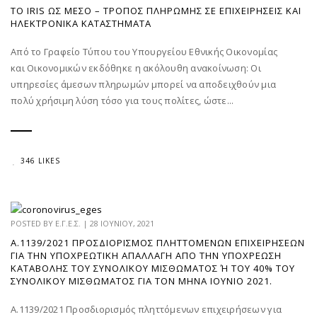
ΤΟ IRIS ΩΣ ΜΈΣΟ – ΤΡΌΠΟΣ ΠΛΗΡΩΜΉΣ ΣΕ ΕΠΙΧΕΙΡΉΣΕΙΣ ΚΑΙ
ΗΛΕΚΤΡΟΝΙΚΆ ΚΑΤΑΣΤΉΜΑΤΑ
Από το Γραφείο Τύπου του Υπουργείου Εθνικής Οικονομίας
και Οικονομικών εκδόθηκε η ακόλουθη ανακοίνωση: Οι
υπηρεσίες άμεσων πληρωμών μπορεί να αποδειχθούν μια
πολύ χρήσιμη λύση τόσο για τους πολίτες, ώστε...
346 LIKES
POSTED BY
Ε.Γ.Ε.Σ.
|
28 ΙΟΥΝΊΟΥ, 2021
Α.1139/2021 ΠΡΟΣΔΙΟΡΙΣΜΌΣ ΠΛΗΤΤΌΜΕΝΩΝ ΕΠΙΧΕΙΡΉΣΕΩΝ
ΓΙΑ ΤΗΝ ΥΠΟΧΡΕΩΤΙΚΉ ΑΠΑΛΛΑΓΉ ΑΠΌ ΤΗΝ ΥΠΟΧΡΈΩΣΗ
ΚΑΤΑΒΟΛΉΣ ΤΟΥ ΣΥΝΟΛΙΚΟΎ ΜΙΣΘΏΜΑΤΟΣ Ή ΤΟΥ 40% ΤΟΥ Σ
ΥΝΟΛΙΚΟΎ ΜΙΣΘΏΜΑΤΟΣ ΓΙΑ ΤΟΝ ΜΉΝΑ ΙΟΎΝΙΟ 2021.
Α.1139/2021 Προσδιορισμός πληττόμενων επιχειρήσεων για