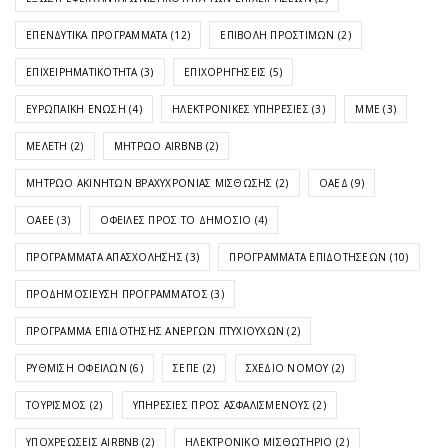
ΕΠΕΝΔΥΤΙΚΆ ΠΡΟΓΡΆΜΜΑΤΑ
(12)
ΕΠΙΒΟΛΉ ΠΡΟΣΤΊΜΩΝ
(2)
ΕΠΙΧΕΙΡΗΜΑΤΙΚΌΤΗΤΑ
(3)
ΕΠΙΧΟΡΗΓΉΣΕΙΣ
(5)
ΕΥΡΩΠΑΪΚΉ ΈΝΩΣΗ
(4)
ΗΛΕΚΤΡΟΝΙΚΈΣ ΥΠΗΡΕΣΊΕΣ
(3)
ΜΜΕ
(3)
ΜΕΛΈΤΗ
(2)
ΜΗΤΡΏΟ AIRBNB
(2)
ΜΗΤΡΏΟ ΑΚΙΝΉΤΩΝ ΒΡΑΧΥΧΡΌΝΙΑΣ ΜΊΣΘΩΣΗΣ
(2)
ΟΑΕΔ
(9)
ΟΑΕΕ
(3)
ΟΦΕΙΛΈΣ ΠΡΟΣ ΤΟ ΔΗΜΌΣΙΟ
(4)
ΠΡΟΓΡΆΜΜΑΤΑ ΑΠΑΣΧΌΛΗΣΗΣ
(3)
ΠΡΟΓΡΆΜΜΑΤΑ ΕΠΙΔΟΤΉΣΕΩΝ
(10)
ΠΡΟΔΗΜΟΣΊΕΥΣΗ ΠΡΟΓΡΆΜΜΑΤΟΣ
(3)
ΠΡΌΓΡΑΜΜΑ ΕΠΙΔΌΤΗΣΗΣ ΑΝΈΡΓΩΝ ΠΤΥΧΙΟΎΧΩΝ
(2)
ΡΎΘΜΙΣΗ ΟΦΕΙΛΏΝ
(6)
ΣΕΠΕ
(2)
ΣΧΈΔΙΟ ΝΌΜΟΥ
(2)
ΤΟΥΡΙΣΜΌΣ
(2)
ΥΠΗΡΕΣΊΕΣ ΠΡΟΣ ΑΣΦΑΛΙΣΜΈΝΟΥΣ
(2)
ΥΠΟΧΡΕΏΣΕΙΣ AIRBNB
(2)
ΗΛΕΚΤΡΟΝΙΚΌ ΜΙΣΘΩΤΉΡΙΟ
(2)