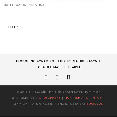
ΒΑΣΕΙ ΚΑΔ ΓΙΑ ΤΟΝ ΜΗΝΑ...
413 LIKES
ΑΝΘΡΩΠΙΝΟ ΔΥΝΑΜΙΚΟ
ΕΠΙΧΕΙΡΗΜΑΤΙΚΗ ΚΑΛΥΨΗ
ΟΙ ΑΞΙΕΣ ΜΑΣ
Η ΕΤΑΙΡΙΑ
© 2018 Ε.Γ.Ε.Σ. ΜΕ ΤΗΝ ΕΠΙΦΎΛΑΞΗ ΚΆΘΕ ΝΌΜΙΜΟΥ
ΔΙΚΑΙΏΜΑΤΟΣ |
ΌΡΟΙ ΧΡΉΣΗΣ
|
ΠΟΛΙΤΙΚΉ ΑΠΟΡΡΉΤΟΥ
|
ΔΗΜΙΟΥΡΓΊΑ & ΦΙΛΟΞΕΝΊΑ ΤΗΣ ΙΣΤΟΣΕΛΊΔΑΣ
SOCIOLUS