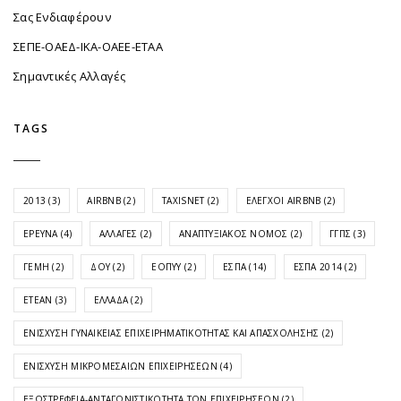
Σας Ενδιαφέρουν
ΣΕΠΕ-ΟΑΕΔ-ΙΚΑ-ΟΑΕΕ-ΕΤΑΑ
Σημαντικές Αλλαγές
TAGS
2013
(3)
AIRBNB
(2)
TAXISNET
(2)
ΈΛΕΓΧΟΙ AIRBNB
(2)
ΈΡΕΥΝΑ
(4)
ΑΛΛΑΓΈΣ
(2)
ΑΝΑΠΤΥΞΙΑΚΌΣ ΝΌΜΟΣ
(2)
ΓΓΠΣ
(3)
ΓΕΜΗ
(2)
ΔΟΥ
(2)
ΕΟΠΥΥ
(2)
ΕΣΠΑ
(14)
ΕΣΠΑ 2014
(2)
ΕΤΕΑΝ
(3)
ΕΛΛΆΔΑ
(2)
ΕΝΊΣΧΥΣΗ ΓΥΝΑΙΚΕΊΑΣ ΕΠΙΧΕΙΡΗΜΑΤΙΚΌΤΗΤΑΣ ΚΑΙ ΑΠΑΣΧΌΛΗΣΗΣ
(2)
ΕΝΊΣΧΥΣΗ ΜΙΚΡΟΜΕΣΑΊΩΝ ΕΠΙΧΕΙΡΉΣΕΩΝ
(4)
ΕΞΩΣΤΡΈΦΕΙΑ-ΑΝΤΑΓΩΝΙΣΤΙΚΌΤΗΤΑ ΤΩΝ ΕΠΙΧΕΙΡΉΣΕΩΝ
(2)