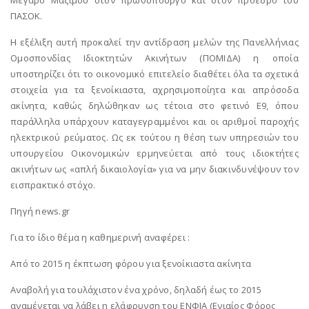
Μέγαρο Μαξίμου στον πρωθυπουργό και στον πρόεδρο του
ΠΑΣΟΚ.
Η εξέλιξη αυτή προκαλεί την αντίδραση μελών της Πανελλήνιας
Ομοσπονδίας Ιδιοκτητών Ακινήτων (ΠΟΜΙΔΑ) η οποία
υποστηρίζει ότι το οικονομικό επιτελείο διαθέτει όλα τα σχετικά
στοιχεία για τα ξενοίκιαστα, αχρησιμοποίητα και απρόσοδα
ακίνητα, καθώς δηλώθηκαν ως τέτοια στο φετινό Ε9, όπου
παράλληλα υπάρχουν καταγεγραμμένοι και οι αριθμοί παροχής
ηλεκτρικού ρεύματος. Ως εκ τούτου η θέση των υπηρεσιών του
υπουργείου Οικονομικών ερμηνεύεται από τους ιδιοκτήτες
ακινήτων ως «απλή δικαιολογία» για να μην διακινδυνέψουν τον
εισπρακτικό στόχο.
Πηγή news.gr
Για το ίδιο θέμα η καθημερινή αναφέρει :
Από το 2015 η έκπτωση φόρου για ξενοίκιαστα ακίνητα
Αναβολή για τουλάχιστον ένα χρόνο, δηλαδή έως το 2015
αναμένεται να λάβει η ελάφρυνση του ΕΝΦΙΑ (Ενιαίος Φόρος