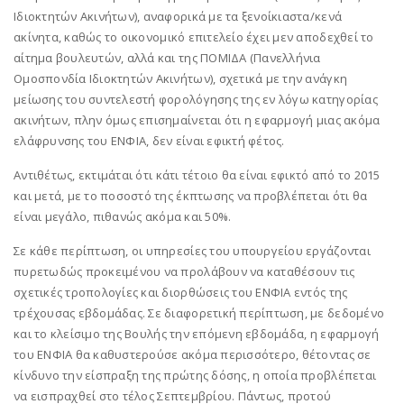
Ιδιοκτητών Ακινήτων), αναφορικά με τα ξενοίκιαστα/κενά
ακίνητα, καθώς το οικονομικό επιτελείο έχει μεν αποδεχθεί το
αίτημα βουλευτών, αλλά και της ΠΟΜΙΔΑ (Πανελλήνια
Ομοσπονδία Ιδιοκτητών Ακινήτων), σχετικά με την ανάγκη
μείωσης του συντελεστή φορολόγησης της εν λόγω κατηγορίας
ακινήτων, πλην όμως επισημαίνεται ότι η εφαρμογή μιας ακόμα
ελάφρυνσης του ΕΝΦΙΑ, δεν είναι εφικτή φέτος.
Αντιθέτως, εκτιμάται ότι κάτι τέτοιο θα είναι εφικτό από το 2015
και μετά, με το ποσοστό της έκπτωσης να προβλέπεται ότι θα
είναι μεγάλο, πιθανώς ακόμα και 50%.
Σε κάθε περίπτωση, οι υπηρεσίες του υπουργείου εργάζονται
πυρετωδώς προκειμένου να προλάβουν να καταθέσουν τις
σχετικές τροπολογίες και διορθώσεις του ΕΝΦΙΑ εντός της
τρέχουσας εβδομάδας. Σε διαφορετική περίπτωση, με δεδομένο
και το κλείσιμο της Βουλής την επόμενη εβδομάδα, η εφαρμογή
του ΕΝΦΙΑ θα καθυστερούσε ακόμα περισσότερο, θέτοντας σε
κίνδυνο την είσπραξη της πρώτης δόσης, η οποία προβλέπεται
να εισπραχθεί στο τέλος Σεπτεμβρίου. Πάντως, προτού