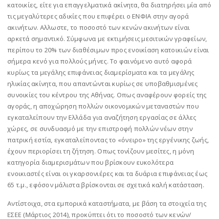
κατοικίες, είτε για επαγγελματικά ακίνητα, θα διατηρήσει μία από
τις μεγαλύτερες αδικίες που επιφέρει ο ΕΝΦΙΑ στην αγορά
ακινήτων. Αλλωστε, το ποσοστό των κενών ακινήτων είναι
αρκετά σημαντικό. Σύμφωνα με εκτιμήσεις μεσιτικών γραφείων,
περίπου το 20% των διαθέσιμων προς ενοικίαση κατοικιών είναι
σήμερα κενό για πολλούς μήνες. Το φαινόμενο αυτό αφορά
κυρίως τα μεγάλης επιφάνειας διαμερίσματα και τα μεγάλης
ηλικίας ακίνητα, που απαντώνται κυρίως σε υποβαθμισμένες
συνοικίες του κέντρου της Αθήνας. Οπως αναφέρουν φορείς της
αγοράς, η αποχώρηση πολλών οικονομικών μεταναστών που
εγκαταλείπουν την Ελλάδα για αναζήτηση εργασίας σε άλλες
χώρες, σε συνδυασμό με την επιστροφή πολλών νέων στην
πατρική εστία, εγκαταλείποντας το «όνειρο» της εργένικης ζωής,
έχουν περιορίσει τη ζήτηση. Οπως τονίζουν μεσίτες, η μόνη
κατηγορία διαμερισμάτων που βρίσκουν ευκολότερα
ενοικιαστές είναι οι γκαρσονιέρες και τα δυάρια επιφάνειας έως
65 τ.μ., εφόσον μάλιστα βρίσκονται σε σχετικά καλή κατάσταση.
Αντίστοιχα, στα εμπορικά καταστήματα, με βάση τα στοιχεία της
ΕΣΕΕ (Μάρτιος 2014), προκύπτει ότι το ποσοστό των κενών/