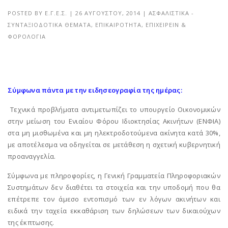
POSTED BY
Ε.Γ.Ε.Σ.
|
26 ΑΥΓΟΎΣΤΟΥ, 2014
|
ΑΣΦΑΛΙΣΤΙΚΆ -
ΣΥΝΤΑΞΙΟΔΟΤΙΚΆ ΘΈΜΑΤΑ
,
ΕΠΙΚΑΙΡΌΤΗΤΑ
,
ΕΠΙΧΕΙΡΕΊΝ &
ΦΟΡΟΛΟΓΊΑ
Σύμφωνα πάντα με την ειδησεογραφία της ημέρας:
Τεχνικά προβλήματα αντιμετωπίζει το υπουργείο Οικονομικών
στην μείωση του Ενιαίου Φόρου Ιδιοκτησίας Ακινήτων (ΕΝΦΙΑ)
στα μη μισθωμένα και μη ηλεκτροδοτούμενα ακίνητα κατά 30%,
με αποτέλεσμα να οδηγείται σε μετάθεση η σχετική κυβερνητική
προαναγγελία.
Σύμφωνα με πληροφορίες, η Γενική Γραμματεία Πληροφοριακών
Συστημάτων δεν διαθέτει τα στοιχεία και την υποδομή που θα
επέτρεπε τον άμεσο εντοπισμό των εν λόγων ακινήτων και
ειδικά την ταχεία εκκαθάριση των δηλώσεων των δικαιούχων
της έκπτωσης.