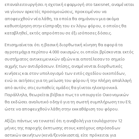
επαναλειτουργήσει η σχετική εφαρμογή στο taxisnet, αναμένεται
να γίνουν αρκετές προσομοιώσεις, προκειμένου να
αποφευχθούν νέα λάθη, τα οποία θα σημάνουν μια ακόμα
καθυστέρηση στην είσπραξη του εν λόγω φόρου, ο οποίος θα
καταβληθεί, εκτός απροόπτου σε έξι ισόποσες δόσεις.
Επισημαίνεται ότι η βασική διορθωτική κίνηση θα αφορά τα
αγροτεμάχια περίπου 4.000 οικισμών, οι οποίοι βρίσκονται εκτός
συστήματος αντικειμενικών αξιών και αποτέλεσαν το σημείο
αιχμής των αντιδράσεων. Επίσης, αναμένονται διορθωτικές
κινήσεις και στον υπολογισμό των εντός σχεδίου οικοπέδων,
ενώ οι αιτήσεις για τη μείωση του φόρου ή την πλήρη απαλλαγή
από αυτόν, στις ευπαθείς ομάδες θα γίνεται ηλεκτρονικά.
Παράλληλα, θεωρείται βέβαιο πως το υπουργείο Οικονομικών
θα εκδώσει αναλυτικό οδηγό για τη σωστή συμπλήρωση του Ε9,
ώστε να αποφευχθούν λάθη στην εκκαθάριση του φόρου.
Αξίζει πάντως να τονιστεί ότι η αναβολή για τουλάχιστον 12
μήνες της παροχής έκπτωσης στους κατόχους απρόσοδων
αστικών ακινήτων (κενά/ξενοίκιαστα), είτε πρόκειται για