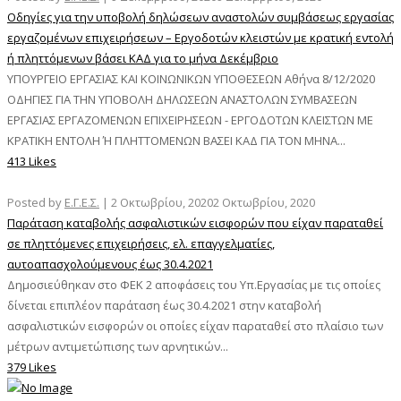
Οδηγίες για την υποβολή δηλώσεων αναστολών συμβάσεως εργασίας
εργαζομένων επιχειρήσεων – Εργοδοτών κλειστών με κρατική εντολή
ή πληττόμενων βάσει ΚΑΔ για το μήνα Δεκέμβριο
ΥΠΟΥΡΓΕΙΟ ΕΡΓΑΣΙΑΣ ΚΑΙ ΚΟΙΝΩΝΙΚΩΝ ΥΠΟΘΕΣΕΩΝ Αθήνα 8/12/2020
ΟΔΗΓΙΕΣ ΓΙΑ ΤΗΝ ΥΠΟΒΟΛΗ ΔΗΛΩΣΕΩΝ ΑΝΑΣΤΟΛΩΝ ΣΥΜΒΑΣΕΩΝ
ΕΡΓΑΣΙΑΣ ΕΡΓΑΖΟΜΕΝΩΝ ΕΠΙΧΕΙΡΗΣΕΩΝ - ΕΡΓΟΔΟΤΩΝ ΚΛΕΙΣΤΩΝ ΜΕ
ΚΡΑΤΙΚΗ ΕΝΤΟΛΗ Ή ΠΛΗΤΤΟΜΕΝΩΝ ΒΑΣΕΙ ΚΑΔ ΓΙΑ ΤΟΝ ΜΗΝΑ...
413 Likes
Posted by
Ε.Γ.Ε.Σ.
|
2 Οκτωβρίου, 2020
2 Οκτωβρίου, 2020
Παράταση καταβολής ασφαλιστικών εισφορών που είχαν παραταθεί
σε πληττόμενες επιχειρήσεις, ελ. επαγγελματίες,
αυτοαπασχολούμενους έως 30.4.2021
Δημοσιεύθηκαν στο ΦΕΚ 2 αποφάσεις του Υπ.Εργασίας με τις οποίες
δίνεται επιπλέον παράταση έως 30.4.2021 στην καταβολή
ασφαλιστικών εισφορών οι οποίες είχαν παραταθεί στο πλαίσιο των
μέτρων αντιμετώπισης των αρνητικών...
379 Likes