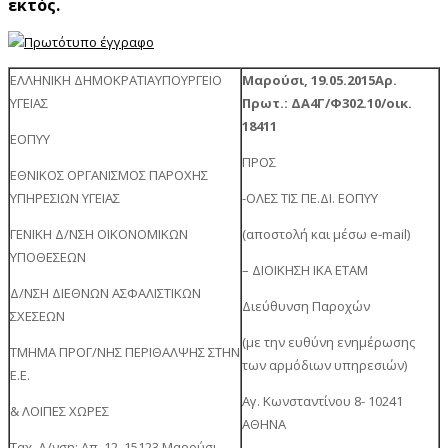
εκτός.
ΕΛΛΗΝΙΚΗ ΔΗΜΟΚΡΑΤΙΑΥΠΟΥΡΓΕΙΟ
Μαρούσι, 19.05.2015
Αρ.
ΥΓΕΙΑΣ
Πρωτ.: ΔΑ4Γ/Φ302.10/οικ.
18411
ΕΟΠΥΥ
ΠΡΟΣ
ΕΘΝΙΚΟΣ ΟΡΓΑΝΙΣΜΟΣ ΠΑΡΟΧΗΣ
ΥΠΗΡΕΣΙΩΝ ΥΓΕΙΑΣ
-ΟΛΕΣ ΤΙΣ ΠΕ.ΔΙ. ΕΟΠΥΥ
ΓΕΝΙΚΗ Δ/ΝΣΗ ΟΙΚΟΝΟΜΙΚΩΝ
(αποστολή και μέσω e-mail)
ΥΠΟΘΕΣΕΩΝ
– ΔΙΟΙΚΗΣΗ ΙΚΑ ΕΤΑΜ
Δ/ΝΣΗ ΔΙΕΘΝΩΝ ΑΣΦΑΛΙΣΤΙΚΩΝ
Διεύθυνση Παροχών
ΣΧΕΣΕΩΝ
(με την ευθύνη ενημέρωσης
ΤΜΗΜΑ ΠΡΟΓ/ΝΗΣ ΠΕΡΙΘΑΛΨΗΣ ΣΤΗΝ
των αρμόδιων υπηρεσιών)
Ε.Ε.
Αγ. Κωνσταντίνου 8- 10241
& ΛΟΙΠΕΣ ΧΩΡΕΣ
ΑΘΗΝΑ
Ταχ. Δ/νση: Απ. 12, 15123 Μαρούσι