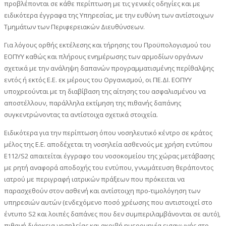
προβλέπονται σε κάθε περίπτωση με τις γενικές οδηγίες και με
ειδικότερα έγγραφα της Υπηρεσίας, με την ευθύνη των αντίστοιχων
Τμημάτων των Περιφερειακών Διευθύνσεων.
Για λόγους ορθής εκτέλεσης και τήρησης του Προϋπολογισμού του
ΕΟΠΥΥ καθώς και πλήρους ενημέρωσης των αρμοδίων οργάνων
σχετικά με την ανάληψη δαπανών προγραμματισμένης περίθαλψης
εντός ή εκτός Ε.Ε. εκ μέρους του Οργανισμού, οι ΠΕ.ΔΙ. ΕΟΠΥΥ
υποχρεούνται με τη διαβίβαση της αίτησης του ασφαλισμένου να
αποστέλλουν, παράλληλα εκτίμηση της πιθανής δαπάνης
συγκεντρώνοντας τα αντίστοιχα σχετικά στοιχεία.
Ειδικότερα για την περίπτωση όπου νοσηλευτικό κέντρο σε κράτος
μέλος της Ε.Ε. αποδέχεται τη νοσηλεία ασθενούς με χρήση εντύπου
Ε112/S2 απαιτείται έγγραφο του νοσοκομείου της χώρας μετάβασης
με ρητή αναφορά αποδοχής του εντύπου, γνωμάτευση θεράποντος
ιατρού με περιγραφή ιατρικών πράξεων που πρόκειται να
παρασχεθούν στον ασθενή και αντίστοιχη προ-τιμολόγηση των
υπηρεσιών αυτών (ενδεχόμενο ποσό χρέωσης που αντιστοιχεί στο
έντυπο S2 και λοιπές δαπάνες που δεν συμπεριλαμβάνονται σε αυτό),
πιθανή διάρκεια νοσηλείας και ακριβή ημερομηνία εισαγωγής στο