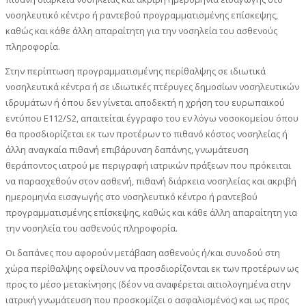
νοσηλευτικό κέντρο ή ραντεβού προγραμματισμένης επίσκεψης,
καθώς και κάθε άλλη απαραίτητη για την νοσηλεία του ασθενούς
πληροφορία.
Στην περίπτωση προγραμματισμένης περίθαλψης σε ιδιωτικά
νοσηλευτικά κέντρα ή σε ιδιωτικές πτέρυγες δημοσίων νοσηλευτικών
ιδρυμάτων ή όπου δεν γίνεται αποδεκτή η χρήση του ευρωπαϊκού
εντύπου Ε112/S2, απαιτείται έγγραφο του εν λόγω νοσοκομείου όπου
θα προσδιορίζεται εκ των προτέρων το πιθανό κόστος νοσηλείας ή
άλλη αναγκαία πιθανή επιβάρυνση δαπάνης, γνωμάτευση
θεράποντος ιατρού με περιγραφή ιατρικών πράξεων που πρόκειται
να παρασχεθούν στον ασθενή, πιθανή διάρκεια νοσηλείας και ακριβή
ημερομηνία εισαγωγής στο νοσηλευτικό κέντρο ή ραντεβού
προγραμματισμένης επίσκεψης, καθώς και κάθε άλλη απαραίτητη για
την νοσηλεία του ασθενούς πληροφορία.
Οι δαπάνες που αφορούν μετάβαση ασθενούς ή/και συνοδού στη
χώρα περίθαλψης οφείλουν να προσδιορίζονται εκ των προτέρων ως
προς το μέσο μετακίνησης (δέον να αναφέρεται αιτιολογημένα στην
ιατρική γνωμάτευση που προσκομίζει ο ασφαλισμένος) και ως προς