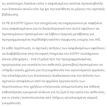
τις αντίστοιχες δαπάνες (είτε ο ασφαλισμένος αιτείται προκαταβολής
των δαπανών αυτών είτε όχι )με την κατάθεση εκ μέρους του σχετικής
βεβαίωσης.
Οι ΠΕ.ΔΙ ΕΟΠΥΥ έχουν την υποχρέωση να ενημερώνουν με σαφήνεια
τους ασφαλισμένους για τα δικαιολογητικά που αυτοί οφείλουν να
προσκομίσουν προκειμένου να λάβουν έγκριση μετάβασης για
προγραμματισμένη περίθαλψη κατόπιν σύμφωνης γνώμης του ΑΥΣ.
Σε κάθε περίπτωση, οι σχετικές αιτήσεις των ασφαλισμένων οφείλουν
να διαβιβάζονται στην Κεντρική Υπηρεσία του ΕΟΠΥΥ τουλάχιστον
είκοσι (20) ημέρες – ένα (1) μήνα προ της προγραμματισμένης
ημερομηνίας για νοσηλεία του ασθενούς (ραντεβού) προκειμένου να
υπάρξει ικανός χρόνος για τη γνωμάτευση του υγειονομικού οργάνου,
την ολοκλήρωση των διοικητικών διαδικασιών και την έκδοση των
σχετικών αποφάσεων από τα αρμόδια όργανα εκτός των
περιπτώσεων που χρήζουν επείγουσας αντιμετώπισης και πιθανή
καθυστέρηση εγκυμονεί κίνδυνο για τη ζωή ή την υγεία του ασθενούς,
και οι οποίες πιστοποιούνται από πλήρως αιτιολογημένη ιατρική
γνωμάτευση.