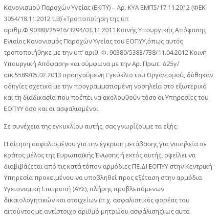
Κανονισμού Παροχών Υγείας (ΕΚΠΥ) – Αρ. ΚΥΑ ΕΜΠ5/17.11.2012 (ΦΕΚ
3054/18.11.2012 τ.Β΄) «Τροποποίηση της υπ
αριθμ.Φ.90380/25916/3294/03.11.2011 Κοινής Υπουργικής Απόφασης
Ενιαίος Κανονισμός Παροχών Υγείας του ΕΟΠΥΥ,όπως αυτός
τροποποιήθηκε με την υπ’ αριθ. Φ. 90380/5383/738/11.04.2012 Κοινή
Υπουργική Απόφαση» και σύμφωνα με την Αρ. Πρωτ. Δ25γ/
οικ.5589/05.02.2013 προηγούμενη Εγκύκλιο του Οργανισμού, δόθηκαν
οδηγίες σχετικά με την προγραμματισμένη νοσηλεία στο εξωτερικό
και τη διαδικασία που πρέπει να ακολουθούν τόσο οι Υπηρεσίες του
ΕΟΠΥΥ όσο και οι ασφαλισμένοι.
Σε συνέχεια της εγκυκλίου αυτής, σας γνωρίζουμε τα εξής:
Η αίτηση ασφαλισμένου για την έγκριση μετάβασης για νοσηλεία σε
κράτος μέλος της Ευρωπαϊκής Ένωσης ή εκτός αυτής, οφείλει να
διαβιβάζεται από τις κατά τόπον αρμόδιες ΠΕ.ΔΙ ΕΟΠΥΥ στην Κεντρική
Υπηρεσία προκειμένου να υποβληθεί προς εξέταση στην αρμόδια
Υγειονομική Επιτροπή (ΑΥΣ), πλήρης προβλεπόμενων
δικαιολογητικών και στοιχείων (π.χ. ασφαλιστικός φορέας του
αιτούντος με αντίστοιχο αριθμό μητρώου ασφάλισης) ως αυτά