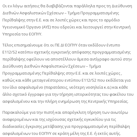
Οι εν λόγω αιτήσεις θα διαβιβάζονται παράλληλα προς τη Διεύθυνση
Διεθνών Ασφαλιστικών Σχέσεων – Τμήμα Προγραμματισμένης
Περίθαλψης στην Ε.Ε. και σε λοιπές χώρες και προς το αρμόδιο
Υγειονομικό Όργανο (ΑΥΣ) που εδρεύει και λειτουργεί στην Κεντρική
Υπηρεσία του ΕΟΠΥΥ.
Τέλος επισημαίνουμε ότι οι ΠΕ.ΔΙ ΕΟΠΥΥ όταν εκδίδουν έντυπο
Ε112/S2 κατόπιν σχετικής εγκριτικής απόφασης προγραμματισμένης
περίθαλψης οφείλουν να αποστέλλουν άμεσα αντίγραφο αυτού στην
Διεύθυνση Διεθνών Ασφαλιστικών Σχέσεων – Τμήμα
Προγραμματισμένης Περίθαλψης στην Ε.Ε. και σε λοιπές χώρες ,
καθώς και κάθε μεταγενέστερου εντύπου Ε112/S2 που εκδίδεται για
τον ίδιο ασφαλισμένο (παρατάσεις, νεότερη νοσηλεία κ.α.) και κάθε
άλλο σχετικό έγγραφο για την τήρηση ιστορικότητας του φακέλου του
ασφαλισμένου και την πλήρη ενημέρωση της Κεντρικής Υπηρεσίας.
Παρακαλούμε για την πιστή και απαρέγκλιτη τήρηση των ανωτέρω
αναφερομένων και της ισχύουσας σχετικής εγκυκλίου για τις
διαδικασίες έγκρισης μετάβασης για προγραμματισμένη περίθαλψη
ασφαλισμένων του ΕΟΠΥΥ σε κράτη μέλη της Ε.Ε. ή εκτός αυτής.