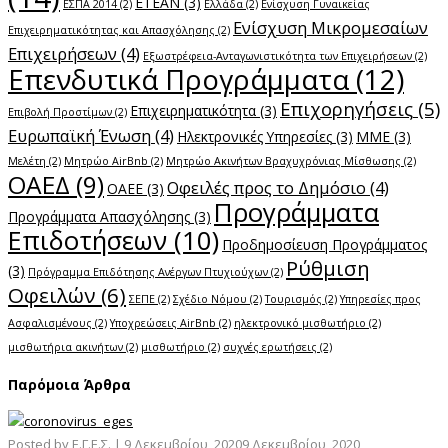
ΕΤΕΑΝ
(3)
ΕΣΠΑ 2014
(2)
Ελλάδα
(2)
Ενίσχυση Γυναικείας
Ενίσχυση Μικρομεσαίων
Επιχειρηματικότητας και Απασχόλησης
(2)
Επιχειρήσεων
(4)
Εξωστρέφεια-Ανταγωνιστικότητα των Επιχειρήσεων
(2)
Επενδυτικά Προγράμματα
(12)
Επιχορηγήσεις
(5)
Επιχειρηματικότητα
(3)
Επιβολή Προστίμων
(2)
Ευρωπαϊκή Ένωση
(4)
Ηλεκτρονικές Υπηρεσίες
(3)
ΜΜΕ
(3)
Μελέτη
(2)
Μητρώο AirBnb
(2)
Μητρώο Ακινήτων Βραχυχρόνιας Μίσθωσης
(2)
ΟΑΕΔ
(9)
Οφειλές προς το Δημόσιο
(4)
ΟΑΕΕ
(3)
Προγράμματα
Προγράμματα Απασχόλησης
(3)
Επιδοτήσεων
(10)
Προδημοσίευση Προγράμματος
Ρύθμιση
(3)
Πρόγραμμα Επιδότησης Ανέργων Πτυχιούχων
(2)
Οφειλών
(6)
ΣΕΠΕ
(2)
Σχέδιο Νόμου
(2)
Τουρισμός
(2)
Υπηρεσίες προς
Ασφαλισμένους
(2)
Υποχρεώσεις AirBnb
(2)
ηλεκτρονικό μισθωτήριο
(2)
μισθωτήρια ακινήτων
(2)
μισθωτήριο
(2)
συχνές ερωτήσεις
(2)
Παρόμοια Άρθρα
Posted by
Ε.Γ.Ε.Σ.
|
9 Δεκεμβρίου, 2020
9 Δεκεμβρίου, 2020