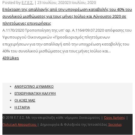
Posted by
Ε.Γ.Ε.Σ.
|
23 Ιουλίου, 2020
23 Ιουλίου, 2020
Επέκταση της απαλλαγής από την υποχρέωση καταβολής του 40% του
συνολικού μισθώματος για τους μήνες Ιούλιο και Αύγουστο 2020 σε
πληττόμενες επιχειρήσεις
Α.1170/2020 Τροποποίηση της υπ' αρ. Α.1164/09.07.2020 απόφασης του
Υφυπουργού Οικονομικών «Προσδιορισμός πληττόμενων
επιχειρήσεων για την απαλλαγή από την υποχρέωση καταβολής του
40% του συνολικού μισθώματος για τους μήνες Ιούλιο και...
439 Likes
ΑΝΘΡΩΠΙΝΟ ΔΥΝΑΜΙΚΟ
ΕΠΙΧΕΙΡΗΜΑΤΙΚΗ ΚΑΛΥΨΗ
ΟΙ ΑΞΙΕΣ ΜΑΣ
Η ΕΤΑΙΡΙΑ
© 2018 Ε.Γ.Ε.Σ. Με την επιφύλαξη κάθε νόμιμου δικαιώματος |
Όροι Χρήσης
|
Πολιτική Απορρήτου
| Δημιουργία & Φιλοξενία της Ιστοσελίδας
Sociolus