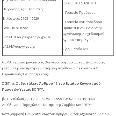
ΕΣΩΤΕΡΙΚΗ ΔΙΑΝΟΜΗ:
Πληροφορίες: Γ. Τσουπέη
– Γραφείο Προέδρου
Τηλέφωνο: 2108110929
– Γραφείο Αντιπροέδρου –
Fax: 210 8110945
Προϊστάμενο Γεν. Δ/νσης
Οργάνωσης & Σχεδιασμού
E-mail: gtsoupei@eopyy.gov.gr,
Αγοράς Υπηρ. Υγείας
d12.t4@eopyy.gov.gr
-Γραμματεία ΑΥΣ
ΘΕΜΑ: «Συμπληρωματικές Οδηγίες αναφορικά με τις Διαδικασίες
μετάβασης για προγραμματισμένη περίθαλψη σε κράτη-μέλη
Ευρωπαϊκής ‘Ενωσης ή εκτός»
ΣΧΕΤ.: α.
Οι διατάξεις Άρθρου 11 του Ενιαίου Κανονισμού
Παροχών Υγείας ΕΟΠΥΥ,
β. Η Εγκύκλιος Αρ. Πρωτ. Δ25γ/οικ.5589/05.02.2013 της τέως
Διεύθυνσης Παροχών και Κατάρτισης Συμβάσεων ΕΟΠΥΥ
Κατ΄εφαρμογή των διατάξεων του άρθρου 11 του ισχύοντος Ενιαίου