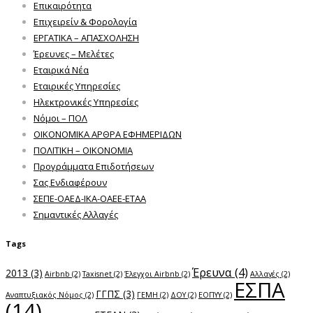
Επικαιρότητα
Επιχειρείν & Φορολογία
ΕΡΓΑΤΙΚΑ – ΑΠΑΣΧΟΛΗΣΗ
Έρευνες – Μελέτες
Εταιρικά Νέα
Εταιρικές Υπηρεσίες
Ηλεκτρονικές Υπηρεσίες
Νόμοι – ΠΟΛ
ΟΙΚΟΝΟΜΙΚΑ ΑΡΘΡΑ ΕΦΗΜΕΡΙΔΩΝ
ΠΟΛΙΤΙΚΗ – ΟΙΚΟΝΟΜΙΑ
Προγράμματα Επιδοτήσεων
Σας Ενδιαφέρουν
ΣΕΠΕ-ΟΑΕΔ-ΙΚΑ-ΟΑΕΕ-ΕΤΑΑ
Σημαντικές Αλλαγές
Tags
Έρευνα
(4)
2013
(3)
Airbnb
(2)
Taxisnet
(2)
Έλεγχοι Airbnb
(2)
Αλλαγές
(2)
ΕΣΠΑ
ΓΓΠΣ
(3)
Αναπτυξιακός Νόμος
(2)
ΓΕΜΗ
(2)
ΔΟΥ
(2)
ΕΟΠΥΥ
(2)
(14)