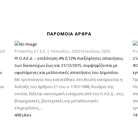
ΠΑΡΌΜΟΙΑ ΆΡΘΡΑ
020
Posted by
Ε.Γ.Ε.Σ.
|
14 Ιουλίου, 2020
14 Ιουλίου, 2020
Po
!!!! Ο.Α.Ε.Δ. – επιδότηση 4% ή 12% Ανεξόφλητες απαιτήσεις
21
των δικαιούχων έως και 31/12/2015, συμψηφίζονται με
ΦΟ
ν
υφιστάμενες και μελλοντικές απαιτήσεις του Δημοσίου
ερ
Με τροπολογία που κατατέθηκε στη Βουλή καταργείται η
Πρ
να
διάταξη του άρθρου 21 του ν. 1767/1988, δυνάμει της
Πε
οποίας δίδεται οικονομική ενίσχυση από τον Ο.Α.Ε.Δ., στις
Απ
βιομηχανικές, βιοτεχνικές και μεταλλευτικές
στ
επιχειρήσεις,...
ερ
408 Likes
14