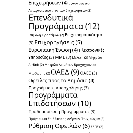
Επιχειρήσεων
(4)
Εξωστρέφεια-
Ανταγωνιστικότητα των Επιχειρήσεων
(2)
Επενδυτικά
Προγράμματα
(12)
Επιχειρηματικότητα
Επιβολή Προστίμων
(2)
Επιχορηγήσεις
(5)
(3)
Ευρωπαϊκή Ένωση
(4)
Ηλεκτρονικές
Υπηρεσίες
(3)
ΜΜΕ
(3)
Μελέτη
(2)
Μητρώο
AirBnb
(2)
Μητρώο Ακινήτων Βραχυχρόνιας
ΟΑΕΔ
(9)
ΟΑΕΕ
(3)
Μίσθωσης
(2)
Οφειλές προς το Δημόσιο
(4)
Προγράμματα Απασχόλησης
(3)
Προγράμματα
Επιδοτήσεων
(10)
Προδημοσίευση Προγράμματος
(3)
Πρόγραμμα Επιδότησης Ανέργων Πτυχιούχων
(2)
Ρύθμιση Οφειλών
(6)
ΣΕΠΕ
(2)