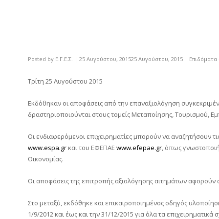
Posted by
Ε.Γ.Ε.Σ.
|
25 Αυγούστου, 2015
25 Αυγούστου, 2015
|
Επιδόματα 
Τρίτη 25 Αυγούστου 2015
Εκδόθηκαν οι αποφάσεις από την επαναξιολόγηση συγκεκριμέ
δραστηριοποιούνται στους τομείς Μεταποίησης, Τουρισμού, Εμ
Οι ενδιαφερόμενοι επιχειρηματίες μπορούν να αναζητήσουν τις
www.espa.gr
και του ΕΦΕΠΑΕ
www.efepae.gr
, όπως γνωστοποιή
Οικονομίας.
Οι αποφάσεις της επιτροπής αξιολόγησης αιτημάτων αφορούν στι
Στο μεταξύ, εκδόθηκε και επικαιροποιημένος οδηγός υλοποίησ
1/9/2012 και έως και την 31/12/2015 για όλα τα επιχειρηματικά σ