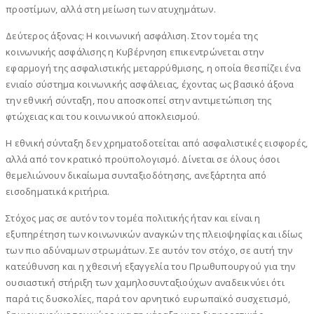
προστίμων, αλλά στη μείωση των ατυχημάτων.
Δεύτερος άξονας: Η κοινωνική ασφάλιση. Στον τομέα της
κοινωνικής ασφάλισης η Κυβέρνηση επικεντρώνεται στην
εφαρμογή της ασφαλιστικής μεταρρύθμισης, η οποία θεσπίζει ένα
ενιαίο σύστημα κοινωνικής ασφάλειας, έχοντας ως βασικό άξονα
την εθνική σύνταξη, που αποσκοπεί στην αντιμετώπιση της
φτώχειας και του κοινωνικού αποκλεισμού.
Η εθνική σύνταξη δεν χρηματοδοτείται από ασφαλιστικές εισφορές,
αλλά από τον κρατικό προϋπολογισμό. Δίνεται σε όλους όσοι
θεμελιώνουν δικαίωμα συνταξιοδότησης, ανεξάρτητα από
εισοδηματικά κριτήρια.
Στόχος μας σε αυτόν τον τομέα πολιτικής ήταν και είναι η
εξυπηρέτηση των κοινωνικών αναγκών της πλειοψηφίας και ιδίως
των πιο αδύναμων στρωμάτων. Σε αυτόν τον στόχο, σε αυτή την
κατεύθυνση και η χθεσινή εξαγγελία του Πρωθυπουργού για την
ουσιαστική στήριξη των χαμηλοσυνταξιούχων αναδεικνύει ότι
παρά τις δυσκολίες, παρά τον αρνητικό ευρωπαϊκό συσχετισμό,