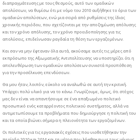
διαπραγμάτευσης με τους θεσμούς, αυτό των ομαδικών
απολύσεων, να θυμίσω ότι με νόμο του 2010 αυξήθηκε το όριο των
ομαδικών απολύσεων, ενώ μια σειρά από ρυθμίσεις της ίδιας
χρονικής περιόδου, που σχετίζονται με την αποζημίωση απόλυσης
και τον χρόνο απόλυσης, τον χρόνο προειδοποίησης για τις
απολύσεις, επιδείνωσαν ραγδαία τη θέση των εργαζομένων.
Και σαν να μην έφταναν όλα αυτά, ακούσαμε αυτές τις μέρες από
εκπρόσωπο της Αξιωματικής Αντιπολίτευσης να υποστηρίζει ότι η
απελευθέρωση των ομαδικών απολύσεων συνιστά προϋπόθεση
για την προσέλκυση επενδύσεων.
Θα μου ήταν, λοιπόν, εύκολο να αναλωθώ σε αυτή την κριτική.
Υπάρχει πολύ υλικό για να το κάνω. Γνωρίζουμε, όμως, ότι στόχος
μας δεν είναι να απαντήσουμε σε ένα απαξιωμένο πολιτικό
προσωπικό ενός καταρρέοντος πολιτικού συστήματος, αλλά να
αντιμετωπίσουμε τα προβλήματα που δημιούργησε η πολιτική του
και τα οποία βιώνει σήμερα η πλειονότητα των εργαζομένων.
Οι πολιτικές για τις εργασιακές σχέσεις που υιοθετήθηκαν την
περίοδο 2010 και 2014 και τα μέτρα που λήφθηκαν με τους νόμους