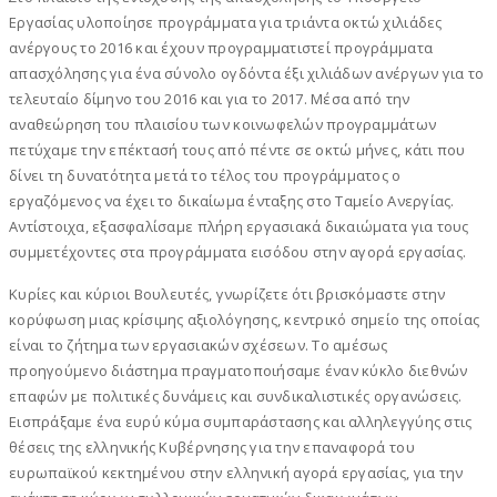
Εργασίας υλοποίησε προγράμματα για τριάντα οκτώ χιλιάδες
ανέργους το 2016 και έχουν προγραμματιστεί προγράμματα
απασχόλησης για ένα σύνολο ογδόντα έξι χιλιάδων ανέργων για το
τελευταίο δίμηνο του 2016 και για το 2017. Μέσα από την
αναθεώρηση του πλαισίου των κοινωφελών προγραμμάτων
πετύχαμε την επέκτασή τους από πέντε σε οκτώ μήνες, κάτι που
δίνει τη δυνατότητα μετά το τέλος του προγράμματος ο
εργαζόμενος να έχει το δικαίωμα ένταξης στο Ταμείο Ανεργίας.
Αντίστοιχα, εξασφαλίσαμε πλήρη εργασιακά δικαιώματα για τους
συμμετέχοντες στα προγράμματα εισόδου στην αγορά εργασίας.
Κυρίες και κύριοι Βουλευτές, γνωρίζετε ότι βρισκόμαστε στην
κορύφωση μιας κρίσιμης αξιολόγησης, κεντρικό σημείο της οποίας
είναι το ζήτημα των εργασιακών σχέσεων. Το αμέσως
προηγούμενο διάστημα πραγματοποιήσαμε έναν κύκλο διεθνών
επαφών με πολιτικές δυνάμεις και συνδικαλιστικές οργανώσεις.
Εισπράξαμε ένα ευρύ κύμα συμπαράστασης και αλληλεγγύης στις
θέσεις της ελληνικής Κυβέρνησης για την επαναφορά του
ευρωπαϊκού κεκτημένου στην ελληνική αγορά εργασίας, για την