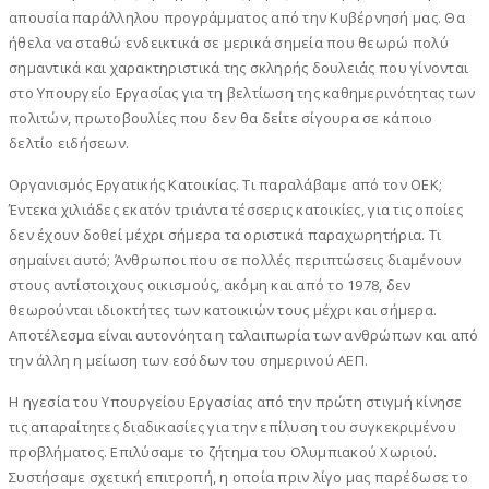
απουσία παράλληλου προγράμματος από την Κυβέρνησή μας. Θα
ήθελα να σταθώ ενδεικτικά σε μερικά σημεία που θεωρώ πολύ
σημαντικά και χαρακτηριστικά της σκληρής δουλειάς που γίνονται
στο Υπουργείο Εργασίας για τη βελτίωση της καθημερινότητας των
πολιτών, πρωτοβουλίες που δεν θα δείτε σίγουρα σε κάποιο
δελτίο ειδήσεων.
Οργανισμός Εργατικής Κατοικίας. Τι παραλάβαμε από τον ΟΕΚ;
Έντεκα χιλιάδες εκατόν τριάντα τέσσερις κατοικίες, για τις οποίες
δεν έχουν δοθεί μέχρι σήμερα τα οριστικά παραχωρητήρια. Τι
σημαίνει αυτό; Άνθρωποι που σε πολλές περιπτώσεις διαμένουν
στους αντίστοιχους οικισμούς, ακόμη και από το 1978, δεν
θεωρούνται ιδιοκτήτες των κατοικιών τους μέχρι και σήμερα.
Αποτέλεσμα είναι αυτονόητα η ταλαιπωρία των ανθρώπων και από
την άλλη η μείωση των εσόδων του σημερινού ΑΕΠ.
Η ηγεσία του Υπουργείου Εργασίας από την πρώτη στιγμή κίνησε
τις απαραίτητες διαδικασίες για την επίλυση του συγκεκριμένου
προβλήματος. Επιλύσαμε το ζήτημα του Ολυμπιακού Χωριού.
Συστήσαμε σχετική επιτροπή, η οποία πριν λίγο μας παρέδωσε το