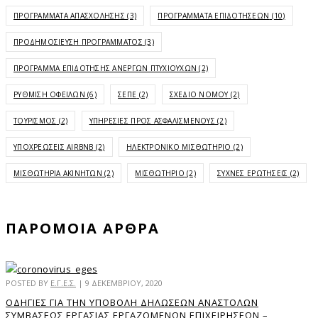
ΠΡΟΓΡΆΜΜΑΤΑ ΑΠΑΣΧΌΛΗΣΗΣ
(3)
ΠΡΟΓΡΆΜΜΑΤΑ ΕΠΙΔΟΤΉΣΕΩΝ
(10)
ΠΡΟΔΗΜΟΣΊΕΥΣΗ ΠΡΟΓΡΆΜΜΑΤΟΣ
(3)
ΠΡΌΓΡΑΜΜΑ ΕΠΙΔΌΤΗΣΗΣ ΑΝΈΡΓΩΝ ΠΤΥΧΙΟΎΧΩΝ
(2)
ΡΎΘΜΙΣΗ ΟΦΕΙΛΏΝ
(6)
ΣΕΠΕ
(2)
ΣΧΈΔΙΟ ΝΌΜΟΥ
(2)
ΤΟΥΡΙΣΜΌΣ
(2)
ΥΠΗΡΕΣΊΕΣ ΠΡΟΣ ΑΣΦΑΛΙΣΜΈΝΟΥΣ
(2)
ΥΠΟΧΡΕΏΣΕΙΣ AIRBNB
(2)
ΗΛΕΚΤΡΟΝΙΚΌ ΜΙΣΘΩΤΉΡΙΟ
(2)
ΜΙΣΘΩΤΉΡΙΑ ΑΚΙΝΉΤΩΝ
(2)
ΜΙΣΘΩΤΉΡΙΟ
(2)
ΣΥΧΝΈΣ ΕΡΩΤΉΣΕΙΣ
(2)
ΠΑΡΌΜΟΙΑ ΆΡΘΡΑ
POSTED BY
Ε.Γ.Ε.Σ.
|
9 ΔΕΚΕΜΒΡΊΟΥ, 2020
ΟΔΗΓΊΕΣ ΓΙΑ ΤΗΝ ΥΠΟΒΟΛΉ ΔΗΛΏΣΕΩΝ ΑΝΑΣΤΟΛΏΝ
ΣΥΜΒΆΣΕΩΣ ΕΡΓΑΣΊΑΣ ΕΡΓΑΖΟΜΈΝΩΝ ΕΠΙΧΕΙΡΉΣΕΩΝ –