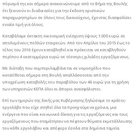
πόρισμά της και σήμερα ανακοινώνουμε από το Βήμα της Βουλής
ότι ξεκινούν οι διαδικασίες για την έκδοση οριστικών
παραχωρητηρίων σε όλους τους δικαιούχους, έχοντας διασφαλίσει
ενιαία τιμή για όλους.
Καταβάλαμε έκτακτη οικονομική ενίσχυση ύψους 1.000 ευρώ σε
απολυμένους πολλών εταιρειών. Από τον Απρίλιο του 2015 έως το
τέλος του 2016 έχουν καταβληθεί και πρόκειται να καταβληθούν
περίπου 4 εκατομμύρια ευρώ σε τέσσερις χιλιάδες εργαζόμενους.
Με διάταξη που συμπεριλαμβάνεται σε νομοσχέδιο που
κατατίθεται σήμερα στη Βουλή απαλλάσσονται από την
υποχρέωση καταβολής του παραβόλου των 46 ευρώ για τη χρήση
των υπηρεσιών ΚΕΠΑ όλοι οι άποροι ανασφάλιστοι.
Επί των ημερών της δικής μας Κυβέρνησης ξηλώσαμε το κράτος-
εργολάβο που είχε στηθεί όλα τα προηγούμενα χρόνια, μια
ενέργεια που είναι κοινωνικά δίκαιη για τις εργαζόμενες και τους
εργαζόμενους που σταμάτησαν να πέφτουν θύματα εκμετάλλευσης
του κάθε εργολάβου και απέφερε έσοδα στα δημόσια ταμεία.