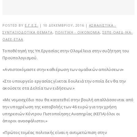
POSTED BY
Ε.Γ.Ε.Σ.
|
10 ΔΕΚΕΜΒΡΊΟΥ, 2016
|
ΑΣΦΑΛΙΣΤΙΚΆ -
ΣΥΝΤΑΞΙΟΔΟΤΙΚΆ ΘΈΜΑΤΑ
,
ΠΟΛΙΤΙΚΗ - ΟΙΚΟΝΟΜΙΑ
,
ΣΕΠΕ-ΟΑΕΔ-ΙΚΑ-
ΟΑΕΕ-ΕΤΑΑ
Τοποθέτησή της Υπ.Εργασίας στην Ολομέλεια στην συζήτηση του
Προϋπολογισμού.
«Αντιστεκόμαστε στην καθιέρωση των ομαδικών απολύσεων»
«Στο υπουργείο εργασίας γίνεται δουλειά την οποία δεν θα την
ακούσετε στα Δελτία των ειδήσεων.»
«Με νομοσχέδιο που θα κατατεθεί στην βουλή απαλλάσσονται από
την υποχρέωση της καταβολής των 46 ευρώ για την χρήση
υπηρεσιών Κέντρου Πιστοποίησης Αναπηρίας (ΚΕΠΑ) όλοι οι
άποροι ανασφάλιστοι.»
«Πρώτος τομέας πολιτικής είναι η αντιμετώπιση στην