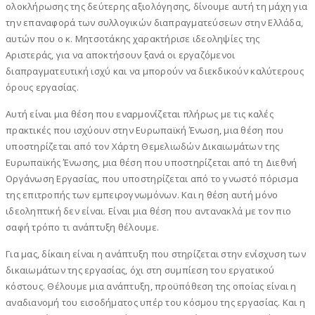
ολοκλήρωσης της δεύτερης αξιολόγησης, δίνουμε αυτή τη μάχη για
την επαναφορά των συλλογικών διαπραγματεύσεων στην Ελλάδα,
αυτών που ο κ. Μητσοτάκης χαρακτήρισε ιδεοληψίες της
Αριστεράς, για να αποκτήσουν ξανά οι εργαζόμενοι
διαπραγματευτική ισχύ και να μπορούν να διεκδικούν καλύτερους
όρους εργασίας.
Αυτή είναι μια θέση που εναρμονίζεται πλήρως με τις καλές
πρακτικές που ισχύουν στην Ευρωπαϊκή Ένωση, μια θέση που
υποστηρίζεται από τον Χάρτη Θεμελιωδών Δικαιωμάτων της
Ευρωπαϊκής Ένωσης, μια θέση που υποστηρίζεται από τη Διεθνή
Οργάνωση Εργασίας, που υποστηρίζεται από το γνωστό πόρισμα
της επιτροπής των εμπειρογνωμόνων. Και η θέση αυτή μόνο
ιδεοληπτική δεν είναι. Είναι μια θέση που αντανακλά με τον πιο
σαφή τρόπο τι ανάπτυξη θέλουμε.
Για μας, δίκαιη είναι η ανάπτυξη που στηρίζεται στην ενίσχυση των
δικαιωμάτων της εργασίας, όχι στη συμπίεση του εργατικού
κόστους. Θέλουμε μια ανάπτυξη, προϋπόθεση της οποίας είναι η
αναδιανομή του εισοδήματος υπέρ του κόσμου της εργασίας. Και η