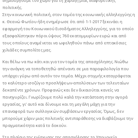
δημιουργούμε τον χώρο για τη χάραξη μιας διαφορετικής
πολιτικής.
Στην κοινωνική πολιτική, στον τομέα της κοινωνικής αλληλεγγύης η
κ. Θεανώ Φωτίου ήδη ενημέρωσε ότι από 1-1-2017 ξεκινάει η
εφαρμογή του Κοινωνικού Εισοδήματος Αλληλεγγύης, για το οποίο
εξασφαλίστηκαν πόροι ύψους 760 εκατομμυρίων ευρώ και από
τους οποίους αναμένεται να ωφεληθούν πάνω από επτακόσιες
χιλιάδες συμπολίτες μας.
Και θέλω να πω κάτι και για τον τομέα της απασχόλησης. Νιώθω
την ανάγκη να τοποθετηθώ απέναντι σε μια παραφιλολογία που
υπάρχει γύρω από αυτόν τον τομέα. Μέχρι στιγμής καταγράφεται
το καλύτερο ισοζύγιο προσλήψεων-απολύσεων των τελευταίων
δεκαπέντε χρόνων. Προφανώς και δεν δικαιούται κανείς να
πανηγυρίζει. Γνωρίζουμε πολύ καλά την κατάσταση στην αγορά
εργασίας, γι’ αυτό και δίνουμε και τη μεγάλη μάχη για την
επαναφορά των συλλογικών συμβάσεων εργασίας. Όμως, δεν
μπορούμε χάριν μιας πολιτικής αντιπαράθεσης να διαβάζουμε την
πραγματικότητα κατά το δοκούν.
Στο πλαίσιο της ενίσχυσης της απασχόλησης το Υπουργείο