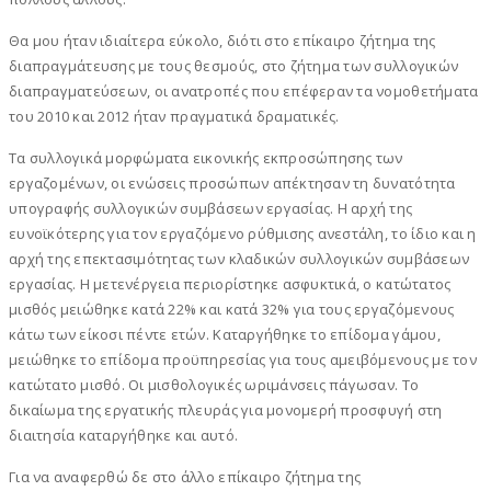
Θα μου ήταν ιδιαίτερα εύκολο, διότι στο επίκαιρο ζήτημα της
διαπραγμάτευσης με τους θεσμούς, στο ζήτημα των συλλογικών
διαπραγματεύσεων, οι ανατροπές που επέφεραν τα νομοθετήματα
του 2010 και 2012 ήταν πραγματικά δραματικές.
Τα συλλογικά μορφώματα εικονικής εκπροσώπησης των
εργαζομένων, οι ενώσεις προσώπων απέκτησαν τη δυνατότητα
υπογραφής συλλογικών συμβάσεων εργασίας. Η αρχή της
ευνοϊκότερης για τον εργαζόμενο ρύθμισης ανεστάλη, το ίδιο και η
αρχή της επεκτασιμότητας των κλαδικών συλλογικών συμβάσεων
εργασίας. Η μετενέργεια περιορίστηκε ασφυκτικά, ο κατώτατος
μισθός μειώθηκε κατά 22% και κατά 32% για τους εργαζόμενους
κάτω των είκοσι πέντε ετών. Καταργήθηκε το επίδομα γάμου,
μειώθηκε το επίδομα προϋπηρεσίας για τους αμειβόμενους με τον
κατώτατο μισθό. Οι μισθολογικές ωριμάνσεις πάγωσαν. Το
δικαίωμα της εργατικής πλευράς για μονομερή προσφυγή στη
διαιτησία καταργήθηκε και αυτό.
Για να αναφερθώ δε στο άλλο επίκαιρο ζήτημα της