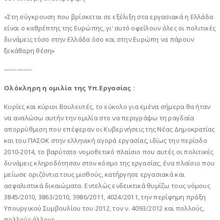
«Στη σύγκρουση που βρίσκεται σε εξέλιξη στα εργασιακά η Ελλάδα
είναι ο καθρέπτης της Ευρώπης, γι’ αυτό οφείλουν όλες οι πολιτικές
δυνάμεις τόσο στην Ελλάδα όσο και στην Ευρώπη να πάρουν
ξεκάθαρη θέση»
————-
Ολόκληρη η ομιλία της Υπ.Εργασίας :
Κυρίες και κύριοι Βουλευτές, το εύκολο για εμένα σήμερα θα ήταν
να αναλώσω αυτήν την ομιλία στο να περιγράψω τη ραγδαία
απορρύθμιση που επέφεραν οι Κυβερνήσεις της Νέας Δημοκρατίας
και του ΠΑΣΟΚ στην ελληνική αγορά εργασίας, ιδίως την περίοδο
2010-2014, το βαρύτατο νομοθετικό πλαίσιο που αυτές οι πολιτικές
δυνάμεις κληροδότησαν στον κόσμο της εργασίας, ένα πλαίσιο που
μείωσε οριζόντια τους μισθούς, κατήργησε εργασιακά και
ασφαλιστικά δικαιώματα. Εντελώς ενδεικτικά θυμίζω τους νόμους
3845/2010, 3863/2010, 3986/2011, 4024/2011, την περίφημη πράξη
Υπουργικού Συμβουλίου του 2012, τον ν. 4093/2012 και πολλούς,
πολλούς άλλους.