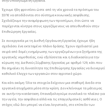
στην υποδηλωμένη εργασία.
Έχουμε ήδη φροντίσει ώστε από τη νέα χρονιά τα πρόστιμα του
ΣΕΠΕ να αποδίδονται στο σύστημα κοινωνικής ασφάλισης.
Σχεδιάζουμε την αναμόρφωση των προστίμων, έτσι ώστε να
παρέχονται κίνητρα στους εργαζόμενους να απευθυνθούν στην
Επιθεώρηση Εργασίας.
Σε συνεργασία με τη Διεθνή Οργάνωση Εργασίας έχουμε ήδη
σχεδιάσει ένα εκτεταμένο πλάνο δράσης. Έχουν σχεδιαστεί μια
σειρά από δομές ενημέρωσης των εργαζομένων για ζητήματα της
εργατικής νομοθεσίας, ενώ εξελίσσεται και η διαδικασία για την
κύρωση της Διεθνούς Σύμβασης Εργασίας με αριθμό 129, κάτι που
θα σημαίνει τη δυνατότητα της Επιθεώρησης Εργασίας να διενεργεί
καθολικό έλεγχο των εργασιών στον αγροτικό χώρο.
Και κάτι ακόμη: Όλα τα στοιχεία δείχνουν μια σταθερή άνοδο στα
εργατικά ατυχήματα μέσα στην κρίση. Δεν κλείνουμε τα μάτια μας
σε αυτήν την κατάσταση. Επαναξιολογούμε συνολικά το πλαίσιο για
την υγεία, την ασφάλεια αλλά και τις επαγγελματικές ασθένειες. Ο
στόχος εδώ δεν μπορεί να είναι λογιστικός, στο επίπεδο των