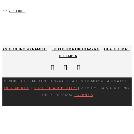
235 LIKES
ΑΝΘΡΩΠΙΝΟ ΔΥΝΑΜΙΚΟ
ΕΠΙΧΕΙΡΗΜΑΤΙΚΗ ΚΑΛΥΨΗ
ΟΙ ΑΞΙΕΣ ΜΑΣ
Η ΕΤΑΙΡΙΑ
© 2018 Ε.Γ.Ε.Σ. ΜΕ ΤΗΝ ΕΠΙΦΎΛΑΞΗ ΚΆΘΕ ΝΌΜΙΜΟΥ ΔΙΚΑΙΏΜΑΤΟΣ |
ΌΡΟΙ ΧΡΉΣΗΣ
|
ΠΟΛΙΤΙΚΉ ΑΠΟΡΡΉΤΟΥ
| ΔΗΜΙΟΥΡΓΊΑ & ΦΙΛΟΞΕΝΊΑ
ΤΗΣ ΙΣΤΟΣΕΛΊΔΑΣ
SOCIOLUS