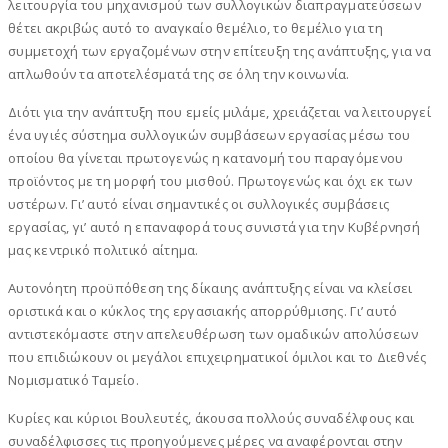
λειτουργία του μηχανισμού των συλλογικών διαπραγματεύσεων
θέτει ακριβώς αυτό το αναγκαίο θεμέλιο, το θεμέλιο για τη
συμμετοχή των εργαζομένων στην επίτευξη της ανάπτυξης, για να
απλωθούν τα αποτελέσματά της σε όλη την κοινωνία.
Διότι για την ανάπτυξη που εμείς μιλάμε, χρειάζεται να λειτουργεί
ένα υγιές σύστημα συλλογικών συμβάσεων εργασίας μέσω του
οποίου θα γίνεται πρωτογενώς η κατανομή του παραγόμενου
προϊόντος με τη μορφή του μισθού. Πρωτογενώς και όχι εκ των
υστέρων. Γι’ αυτό είναι σημαντικές οι συλλογικές συμβάσεις
εργασίας, γι’ αυτό η επαναφορά τους συνιστά για την Κυβέρνησή
μας κεντρικό πολιτικό αίτημα.
Αυτονόητη προϋπόθεση της δίκαιης ανάπτυξης είναι να κλείσει
οριστικά και ο κύκλος της εργασιακής απορρύθμισης. Γι’ αυτό
αντιστεκόμαστε στην απελευθέρωση των ομαδικών απολύσεων
που επιδιώκουν οι μεγάλοι επιχειρηματικοί όμιλοι και το Διεθνές
Νομισματικό Ταμείο.
Κυρίες και κύριοι Βουλευτές, άκουσα πολλούς συναδέλφους και
συναδέλφισσες τις προηγούμενες μέρες να αναφέρονται στην