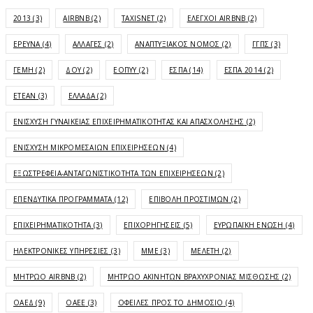
2013
(3)
AIRBNB
(2)
TAXISNET
(2)
ΈΛΕΓΧΟΙ AIRBNB
(2)
ΈΡΕΥΝΑ
(4)
ΑΛΛΑΓΈΣ
(2)
ΑΝΑΠΤΥΞΙΑΚΌΣ ΝΌΜΟΣ
(2)
ΓΓΠΣ
(3)
ΓΕΜΗ
(2)
ΔΟΥ
(2)
ΕΟΠΥΥ
(2)
ΕΣΠΑ
(14)
ΕΣΠΑ 2014
(2)
ΕΤΕΑΝ
(3)
ΕΛΛΆΔΑ
(2)
ΕΝΊΣΧΥΣΗ ΓΥΝΑΙΚΕΊΑΣ ΕΠΙΧΕΙΡΗΜΑΤΙΚΌΤΗΤΑΣ ΚΑΙ ΑΠΑΣΧΌΛΗΣΗΣ
(2)
ΕΝΊΣΧΥΣΗ ΜΙΚΡΟΜΕΣΑΊΩΝ ΕΠΙΧΕΙΡΉΣΕΩΝ
(4)
ΕΞΩΣΤΡΈΦΕΙΑ-ΑΝΤΑΓΩΝΙΣΤΙΚΌΤΗΤΑ ΤΩΝ ΕΠΙΧΕΙΡΉΣΕΩΝ
(2)
ΕΠΕΝΔΥΤΙΚΆ ΠΡΟΓΡΆΜΜΑΤΑ
(12)
ΕΠΙΒΟΛΉ ΠΡΟΣΤΊΜΩΝ
(2)
ΕΠΙΧΕΙΡΗΜΑΤΙΚΌΤΗΤΑ
(3)
ΕΠΙΧΟΡΗΓΉΣΕΙΣ
(5)
ΕΥΡΩΠΑΪΚΉ ΈΝΩΣΗ
(4)
ΗΛΕΚΤΡΟΝΙΚΈΣ ΥΠΗΡΕΣΊΕΣ
(3)
ΜΜΕ
(3)
ΜΕΛΈΤΗ
(2)
ΜΗΤΡΏΟ AIRBNB
(2)
ΜΗΤΡΏΟ ΑΚΙΝΉΤΩΝ ΒΡΑΧΥΧΡΌΝΙΑΣ ΜΊΣΘΩΣΗΣ
(2)
ΟΑΕΔ
(9)
ΟΑΕΕ
(3)
ΟΦΕΙΛΈΣ ΠΡΟΣ ΤΟ ΔΗΜΌΣΙΟ
(4)