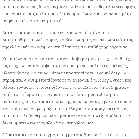
που προανέφερα, δεν ήταν μόνο αντίθετα με τις θεμελιώδεις αρχές
του νομικού μας πολιτισμού. Ήταν προπάντων μέτρα άδικα, μέτρα
ανήθικα, μέτρα καταστροφικά.
Αυτά τα μέτρα υπηρετούσαν έναν κεντρικό στόχο που
διατυπώθηκε πολλές φορές, τη βελτίωση της ανταγωνιστικότητας
της ελληνικής οικονομίας στη βάση της συντριβής της εργασίας.
Και απέναντι σε αυτόν τον στόχο η Κυβέρνησή μας είχε και θα έχει
ως στόχο να αντιστρέψει τις συγκεκριμένες πολιτικές επιλογές,
υλοποιώντας μια σειρά μέτρων προστασίας των χαμηλότερων
στρωμάτων, αντιμετωπίζοντας την ανεργία, δημιουργώντας νέες
θέσεις εργασίας, υποστηρίζοντας την αναδιανομή εισοδημάτων
υπέρ του κόσμου της εργασίας, που είναι προϋπόθεση της
ανάπτυξης και όχι αποτέλεσμά της, διεκδικώντας την κατοχύρωση
και εφαρμογή στην πράξη των συλλογικών διαπραγματεύσεων,
που αποτελούν θεμελιώδη προϋπόθεση για την εξασφάλιση των
δικαιωμάτων των εργαζομένων στη χώρα μας.
Γι’ αυτό και στη διαπραγμάτευση με τους δανειστές, ενόψει της