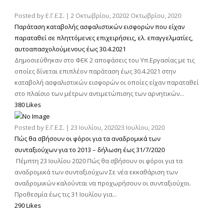
Posted by
Ε.Γ.Ε.Σ.
|
2 Οκτωβρίου, 2020
2 Οκτωβρίου, 2020
Παράταση καταβολής ασφαλιστικών εισφορών που είχαν
παραταθεί σε πληττόμενες επιχειρήσεις, ελ. επαγγελματίες,
αυτοαπασχολούμενους έως 30.4.2021
Δημοσιεύθηκαν στο ΦΕΚ 2 αποφάσεις του Υπ.Εργασίας με τις
οποίες δίνεται επιπλέον παράταση έως 30.4.2021 στην
καταβολή ασφαλιστικών εισφορών οι οποίες είχαν παραταθεί
στο πλαίσιο των μέτρων αντιμετώπισης των αρνητικών...
380 Likes
Posted by
Ε.Γ.Ε.Σ.
|
23 Ιουλίου, 2020
23 Ιουλίου, 2020
Πώς θα σβήσουν οι φόροι για τα αναδρομικά των
συνταξιούχων για το 2013 – δήλωση έως 31/7/2020
Πέμπτη 23 Ιουλίου 2020 Πώς θα σβήσουν οι φόροι για τα
αναδρομικά των συνταξιούχων Σε νέα εκκαθάριση των
αναδρομικών καλούνται να προχωρήσουν οι συνταξιούχοι.
Προθεσμία έως τις 31 Ιουλίου για...
290 Likes