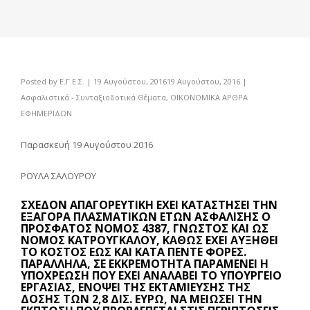
Posted by
Ε.Γ.Ε.Σ.
|
19 Αυγούστου, 2016
19 Αυγούστου, 2016
|
Ασφαλιστικά - Συνταξιοδοτικά Θέματα
,
ΟΙΚΟΝΟΜΙΚΑ ΑΡΘΡΑ
ΕΦΗΜΕΡΙΔΩΝ
Παρασκευή 19 Αυγούστου 2016
ΡΟΥΛΑ ΣΑΛΟΥΡΟΥ
ΣΧΕΔΌΝ ΑΠΑΓΟΡΕΥΤΙΚΉ ΈΧΕΙ ΚΑΤΑΣΤΉΣΕΙ ΤΗΝ
ΕΞΑΓΟΡΆ ΠΛΑΣΜΑΤΙΚΏΝ ΕΤΏΝ ΑΣΦΆΛΙΣΗΣ Ο
ΠΡΌΣΦΑΤΟΣ ΝΌΜΟΣ 4387, ΓΝΩΣΤΌΣ ΚΑΙ ΩΣ
ΝΌΜΟΣ ΚΑΤΡΟΎΓΚΑΛΟΥ, ΚΑΘΏΣ ΈΧΕΙ ΑΥΞΗΘΕΊ
ΤΟ ΚΌΣΤΟΣ ΈΩΣ ΚΑΙ ΚΑΤΆ ΠΈΝΤΕ ΦΟΡΈΣ.
ΠΑΡΆΛΛΗΛΑ, ΣΕ ΕΚΚΡΕΜΌΤΗΤΑ ΠΑΡΑΜΈΝΕΙ Η
ΥΠΟΧΡΈΩΣΗ ΠΟΥ ΈΧΕΙ ΑΝΑΛΆΒΕΙ ΤΟ ΥΠΟΥΡΓΕΊΟ
ΕΡΓΑΣΊΑΣ, ΕΝΌΨΕΙ ΤΗΣ ΕΚΤΑΜΊΕΥΣΗΣ ΤΗΣ
ΔΌΣΗΣ ΤΩΝ 2,8 ΔΙΣ. ΕΥΡΏ, ΝΑ ΜΕΙΏΣΕΙ ΤΗΝ