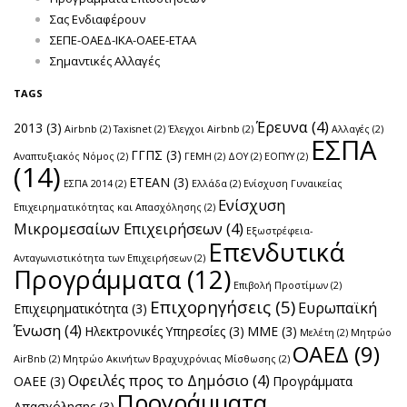
Σας Ενδιαφέρουν
ΣΕΠΕ-ΟΑΕΔ-ΙΚΑ-ΟΑΕΕ-ΕΤΑΑ
Σημαντικές Αλλαγές
TAGS
Έρευνα
(4)
2013
(3)
Airbnb
(2)
Taxisnet
(2)
Έλεγχοι Airbnb
(2)
Αλλαγές
(2)
ΕΣΠΑ
ΓΓΠΣ
(3)
Αναπτυξιακός Νόμος
(2)
ΓΕΜΗ
(2)
ΔΟΥ
(2)
ΕΟΠΥΥ
(2)
(14)
ΕΤΕΑΝ
(3)
ΕΣΠΑ 2014
(2)
Ελλάδα
(2)
Ενίσχυση Γυναικείας
Ενίσχυση
Επιχειρηματικότητας και Απασχόλησης
(2)
Μικρομεσαίων Επιχειρήσεων
(4)
Εξωστρέφεια-
Επενδυτικά
Ανταγωνιστικότητα των Επιχειρήσεων
(2)
Προγράμματα
(12)
Επιβολή Προστίμων
(2)
Επιχορηγήσεις
(5)
Ευρωπαϊκή
Επιχειρηματικότητα
(3)
Ένωση
(4)
Ηλεκτρονικές Υπηρεσίες
(3)
ΜΜΕ
(3)
Μελέτη
(2)
Μητρώο
ΟΑΕΔ
(9)
AirBnb
(2)
Μητρώο Ακινήτων Βραχυχρόνιας Μίσθωσης
(2)
Οφειλές προς το Δημόσιο
(4)
ΟΑΕΕ
(3)
Προγράμματα
Προγράμματα
Απασχόλησης
(3)