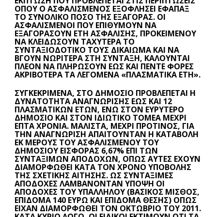
ΈΚΠΤΩΣΗ ΠΟΥ ΠΡΟΒΛΈΠΕΤΑΙ ΣΤΙΣ ΠΕΡΙΠΤΏΣΕΙΣ
ΌΠΟΥ Ο ΑΣΦΑΛΙΣΜΈΝΟΣ ΕΞΟΦΛΉΣΕΙ ΕΦΆΠΑΞ
ΤΟ ΣΥΝΟΛΙΚΌ ΠΟΣΌ ΤΗΣ ΕΞΑΓΟΡΆΣ. ΟΙ
ΑΣΦΑΛΙΣΜΈΝΟΙ ΠΟΥ ΕΠΙΘΥΜΟΎΝ ΝΑ
ΕΞΑΓΟΡΆΣΟΥΝ ΈΤΗ ΑΣΦΆΛΙΣΗΣ, ΠΡΟΚΕΙΜΈΝΟΥ
ΝΑ ΚΛΕΙΔΏΣΟΥΝ ΤΑΧΎΤΕΡΑ ΤΟ
ΣΥΝΤΑΞΙΟΔΟΤΙΚΌ ΤΟΥΣ ΔΙΚΑΊΩΜΑ ΚΑΙ ΝΑ
ΒΓΟΥΝ ΝΩΡΊΤΕΡΑ ΣΤΗ ΣΎΝΤΑΞΗ, ΚΑΛΟΎΝΤΑΙ
ΠΛΈΟΝ ΝΑ ΠΛΗΡΏΣΟΥΝ ΈΩΣ ΚΑΙ ΠΈΝΤΕ ΦΟΡΈΣ
ΑΚΡΙΒΌΤΕΡΑ ΤΑ ΛΕΓΌΜΕΝΑ «ΠΛΑΣΜΑΤΙΚΆ ΈΤΗ».
ΣΥΓΚΕΚΡΙΜΈΝΑ, ΣΤΟ ΔΗΜΌΣΙΟ ΠΡΟΒΛΈΠΕΤΑΙ Η
ΔΥΝΑΤΌΤΗΤΑ ΑΝΑΓΝΏΡΙΣΗΣ ΈΩΣ ΚΑΙ 12
ΠΛΑΣΜΑΤΙΚΏΝ ΕΤΏΝ, ΕΝΏ ΣΤΟΝ ΕΥΡΎΤΕΡΟ
ΔΗΜΌΣΙΟ ΚΑΙ ΣΤΟΝ ΙΔΙΩΤΙΚΌ ΤΟΜΈΑ ΜΈΧΡΙ
ΕΠΤΆ ΧΡΌΝΙΑ. ΜΆΛΙΣΤΑ, ΜΈΧΡΙ ΠΡΌΤΙΝΟΣ, ΓΙΑ
ΤΗΝ ΑΝΑΓΝΏΡΙΣΗ ΑΠΑΙΤΟΎΝΤΑΝ Η ΚΑΤΑΒΟΛΉ
ΕΚ ΜΈΡΟΥΣ ΤΟΥ ΑΣΦΑΛΙΣΜΈΝΟΥ ΤΟΥ
ΔΗΜΟΣΊΟΥ ΕΙΣΦΟΡΆΣ 6,67% ΕΠΊ ΤΩΝ
ΣΥΝΤΑΞΊΜΩΝ ΑΠΟΔΟΧΏΝ, ΌΠΩΣ ΑΥΤΈΣ ΈΧΟΥΝ
ΔΙΑΜΟΡΦΩΘΕΊ ΚΑΤΆ ΤΟΝ ΧΡΌΝΟ ΥΠΟΒΟΛΉΣ
ΤΗΣ ΣΧΕΤΙΚΉΣ ΑΊΤΗΣΗΣ. ΩΣ ΣΥΝΤΆΞΙΜΕΣ
ΑΠΟΔΟΧΈΣ ΛΑΜΒΆΝΟΝΤΑΝ ΥΠΌΨΗ ΟΙ
ΑΠΟΔΟΧΈΣ ΤΟΥ ΥΠΑΛΛΉΛΟΥ (ΒΑΣΙΚΌΣ ΜΙΣΘΌΣ,
ΕΠΊΔΟΜΑ 140 ΕΥΡΏ ΚΑΙ ΕΠΊΔΟΜΑ ΘΈΣΗΣ) ΌΠΩΣ
ΕΊΧΑΝ ΔΙΑΜΟΡΦΩΘΕΊ ΤΟΝ ΟΚΤΏΒΡΙΟ ΤΟΥ 2011.
ΚΑΤΆ ΚΎΡΙΟ ΛΌΓΟ, ΟΙ ΕΙΔΙΚΟΊ ΕΚΤΙΜΟΎΝ ΌΤΙ ΤΑ