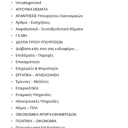
Uncategorized
ΑΓΡΟΤΙΚΑ ΘΕΜΑΤΑ
ΑΠΑΝΤΗΣΕΙΣ Υπουργείου Οικονομικών
Άρθρα – Εισηγήσεις
Ασφαλιστικά – Συνταξιοδοτικά Θέματα
Γ.Ε.ΜΗ.
ΔΕΛΤΙΑ ΤΥΠΟΥ ΥΠΟΥΡΓΕΙΩΝ
Διάβασα κάτι που σας ενδιαφέρει …
Επιδόματα – Παροχές
Επικαιρότητα
Επιχειρείν & Φορολογία
ΕΡΓΑΤΙΚΑ – ΑΠΑΣΧΟΛΗΣΗ
Έρευνες – Μελέτες
Εταιρικά Νέα
Εταιρικές Υπηρεσίες
Ηλεκτρονικές Υπηρεσίες
Νόμοι – ΠΟΛ
ΟΙΚΟΝΟΜΙΚΑ ΑΡΘΡΑ ΕΦΗΜΕΡΙΔΩΝ
ΠΟΛΙΤΙΚΗ – ΟΙΚΟΝΟΜΙΑ
Προγράμματα Επιδοτήσεων