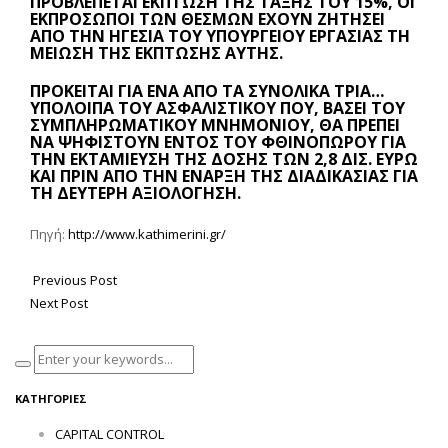
ΠΡΟΒΛΈΠΕΤΑΙ ΈΚΠΤΩΣΗ ΤΗΣ ΤΆΞΗΣ ΤΟΥ 15%, ΟΙ
ΕΚΠΡΌΣΩΠΟΙ ΤΩΝ ΘΕΣΜΏΝ ΈΧΟΥΝ ΖΗΤΉΣΕΙ
ΑΠΌ ΤΗΝ ΗΓΕΣΊΑ ΤΟΥ ΥΠΟΥΡΓΕΊΟΥ ΕΡΓΑΣΊΑΣ ΤΗ
ΜΕΊΩΣΗ ΤΗΣ ΈΚΠΤΩΣΗΣ ΑΥΤΉΣ.
ΠΡΌΚΕΙΤΑΙ ΓΙΑ ΈΝΑ ΑΠΌ ΤΑ ΣΥΝΟΛΙΚΆ ΤΡΊΑ…
ΥΠΌΛΟΙΠΑ ΤΟΥ ΑΣΦΑΛΙΣΤΙΚΟΎ ΠΟΥ, ΒΆΣΕΙ ΤΟΥ
ΣΥΜΠΛΗΡΩΜΑΤΙΚΟΎ ΜΝΗΜΟΝΊΟΥ, ΘΑ ΠΡΈΠΕΙ
ΝΑ ΨΗΦΙΣΤΟΎΝ ΕΝΤΌΣ ΤΟΥ ΦΘΙΝΟΠΏΡΟΥ ΓΙΑ
ΤΗΝ ΕΚΤΑΜΊΕΥΣΗ ΤΗΣ ΔΌΣΗΣ ΤΩΝ 2,8 ΔΙΣ. ΕΥΡΏ
ΚΑΙ ΠΡΙΝ ΑΠΌ ΤΗΝ ΈΝΑΡΞΗ ΤΗΣ ΔΙΑΔΙΚΑΣΊΑΣ ΓΙΑ
ΤΗ ΔΕΎΤΕΡΗ ΑΞΙΟΛΌΓΗΣΗ.
Πηγή:
http://www.kathimerini.gr/
Previous Post
Next Post
ΚΑΤΗΓΟΡΊΕΣ
CAPITAL CONTROL