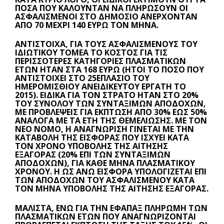
ΠΟΣΆ ΠΟΥ ΚΑΛΟΎΝΤΑΝ ΝΑ ΠΛΗΡΏΣΟΥΝ ΟΙ
ΑΣΦΑΛΙΣΜΈΝΟΙ ΣΤΟ ΔΗΜΌΣΙΟ ΑΝΈΡΧΟΝΤΑΝ
ΑΠΌ 70 ΜΈΧΡΙ 140 ΕΥΡΏ ΤΟΝ ΜΉΝΑ.
ΑΝΤΊΣΤΟΙΧΑ, ΓΙΑ ΤΟΥΣ ΑΣΦΑΛΙΣΜΈΝΟΥΣ ΤΟΥ
ΙΔΙΩΤΙΚΟΎ ΤΟΜΈΑ ΤΟ ΚΌΣΤΟΣ ΓΙΑ ΤΙΣ
ΠΕΡΙΣΣΌΤΕΡΕΣ ΚΑΤΗΓΟΡΊΕΣ ΠΛΑΣΜΑΤΙΚΏΝ
ΕΤΏΝ ΉΤΑΝ ΣΤΑ 168 ΕΥΡΏ (ΉΤΟΙ ΤΟ ΠΟΣΌ ΠΟΥ
ΑΝΤΙΣΤΟΙΧΕΊ ΣΤΟ 25ΕΠΛΆΣΙΟ ΤΟΥ
ΗΜΕΡΟΜΙΣΘΊΟΥ ΑΝΕΙΔΊΚΕΥΤΟΥ ΕΡΓΆΤΗ ΤΟ
2015). ΕΙΔΙΚΆ ΓΙΑ ΤΟΝ ΣΤΡΑΤΌ ΉΤΑΝ ΣΤΟ 20%
ΤΟΥ ΣΥΝΌΛΟΥ ΤΩΝ ΣΥΝΤΆΞΙΜΩΝ ΑΠΟΔΟΧΏΝ,
ΜΕ ΠΡΟΒΛΈΨΕΙΣ ΓΙΑ ΈΚΠΤΩΣΗ ΑΠΌ 30% ΈΩΣ 50%
ΑΝΆΛΟΓΑ ΜΕ ΤΑ ΈΤΗ ΤΗΣ ΘΕΜΕΛΊΩΣΗΣ. ΜΕ ΤΟΝ
ΝΈΟ ΝΌΜΟ, Η ΑΝΑΓΝΏΡΙΣΗ ΓΊΝΕΤΑΙ ΜΕ ΤΗΝ
ΚΑΤΑΒΟΛΉ ΤΗΣ ΕΙΣΦΟΡΆΣ ΠΟΥ ΙΣΧΎΕΙ ΚΑΤΆ
ΤΟΝ ΧΡΌΝΟ ΥΠΟΒΟΛΉΣ ΤΗΣ ΑΊΤΗΣΗΣ
ΕΞΑΓΟΡΆΣ (20% ΕΠΊ ΤΩΝ ΣΥΝΤΆΞΙΜΩΝ
ΑΠΟΔΟΧΏΝ), ΓΙΑ ΚΆΘΕ ΜΉΝΑ ΠΛΑΣΜΑΤΙΚΟΎ
ΧΡΌΝΟΥ. Η ΩΣ ΆΝΩ ΕΙΣΦΟΡΆ ΥΠΟΛΟΓΊΖΕΤΑΙ ΕΠΊ
ΤΩΝ ΑΠΟΔΟΧΏΝ ΤΟΥ ΑΣΦΑΛΙΣΜΈΝΟΥ ΚΑΤΆ
ΤΟΝ ΜΉΝΑ ΥΠΟΒΟΛΉΣ ΤΗΣ ΑΊΤΗΣΗΣ ΕΞΑΓΟΡΆΣ.
ΜΆΛΙΣΤΑ, ΕΝΏ ΓΙΑ ΤΗΝ ΕΦΆΠΑΞ ΠΛΗΡΩΜΉ ΤΩΝ
ΠΛΑΣΜΑΤΙΚΏΝ ΕΤΏΝ ΠΟΥ ΑΝΑΓΝΩΡΊΖΟΝΤΑΙ