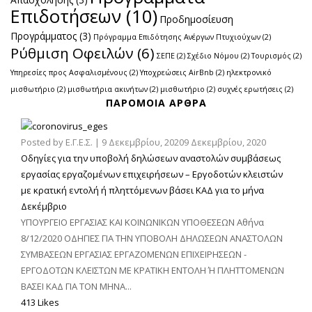
Επιδοτήσεων
(10)
Προδημοσίευση
Προγράμματος
(3)
Πρόγραμμα Επιδότησης Ανέργων Πτυχιούχων
(2)
Ρύθμιση Οφειλών
(6)
ΣΕΠΕ
(2)
Σχέδιο Νόμου
(2)
Τουρισμός
(2)
Υπηρεσίες προς Ασφαλισμένους
(2)
Υποχρεώσεις AirBnb
(2)
ηλεκτρονικό
μισθωτήριο
(2)
μισθωτήρια ακινήτων
(2)
μισθωτήριο
(2)
συχνές ερωτήσεις
(2)
ΠΑΡΌΜΟΙΑ ΆΡΘΡΑ
Posted by
Ε.Γ.Ε.Σ.
|
9 Δεκεμβρίου, 2020
9 Δεκεμβρίου, 2020
Οδηγίες για την υποβολή δηλώσεων αναστολών συμβάσεως
εργασίας εργαζομένων επιχειρήσεων – Εργοδοτών κλειστών
με κρατική εντολή ή πληττόμενων βάσει ΚΑΔ για το μήνα
Δεκέμβριο
ΥΠΟΥΡΓΕΙΟ ΕΡΓΑΣΙΑΣ ΚΑΙ ΚΟΙΝΩΝΙΚΩΝ ΥΠΟΘΕΣΕΩΝ Αθήνα
8/12/2020 ΟΔΗΓΙΕΣ ΓΙΑ ΤΗΝ ΥΠΟΒΟΛΗ ΔΗΛΩΣΕΩΝ ΑΝΑΣΤΟΛΩΝ
ΣΥΜΒΑΣΕΩΝ ΕΡΓΑΣΙΑΣ ΕΡΓΑΖΟΜΕΝΩΝ ΕΠΙΧΕΙΡΗΣΕΩΝ -
ΕΡΓΟΔΟΤΩΝ ΚΛΕΙΣΤΩΝ ΜΕ ΚΡΑΤΙΚΗ ΕΝΤΟΛΗ Ή ΠΛΗΤΤΟΜΕΝΩΝ
ΒΑΣΕΙ ΚΑΔ ΓΙΑ ΤΟΝ ΜΗΝΑ...
413 Likes