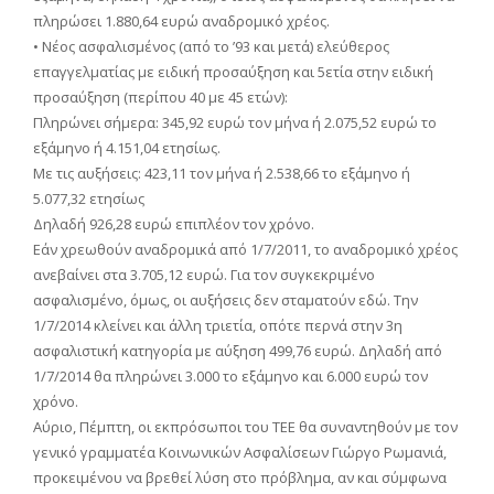
πληρώσει 1.880,64 ευρώ αναδρομικό χρέος.
• Νέος ασφαλισμένος (από το ʼ93 και μετά) ελεύθερος
επαγγελματίας με ειδική προσαύξηση και 5ετία στην ειδική
προσαύξηση (περίπου 40 με 45 ετών):
Πληρώνει σήμερα: 345,92 ευρώ τον μήνα ή 2.075,52 ευρώ το
εξάμηνο ή 4.151,04 ετησίως.
Με τις αυξήσεις: 423,11 τον μήνα ή 2.538,66 το εξάμηνο ή
5.077,32 ετησίως
Δηλαδή 926,28 ευρώ επιπλέον τον χρόνο.
Εάν χρεωθούν αναδρομικά από 1/7/2011, το αναδρομικό χρέος
ανεβαίνει στα 3.705,12 ευρώ. Για τον συγκεκριμένο
ασφαλισμένο, όμως, οι αυξήσεις δεν σταματούν εδώ. Την
1/7/2014 κλείνει και άλλη τριετία, οπότε περνά στην 3η
ασφαλιστική κατηγορία με αύξηση 499,76 ευρώ. Δηλαδή από
1/7/2014 θα πληρώνει 3.000 το εξάμηνο και 6.000 ευρώ τον
χρόνο.
Αύριο, Πέμπτη, οι εκπρόσωποι του ΤΕΕ θα συναντηθούν με τον
γενικό γραμματέα Κοινωνικών Ασφαλίσεων Γιώργο Ρωμανιά,
προκειμένου να βρεθεί λύση στο πρόβλημα, αν και σύμφωνα