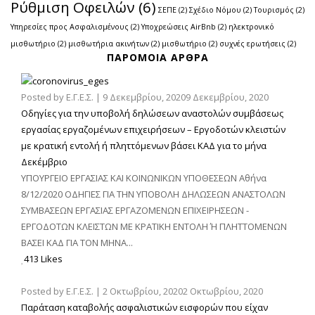
Ρύθμιση Οφειλών
(6)
ΣΕΠΕ
(2)
Σχέδιο Νόμου
(2)
Τουρισμός
(2)
Υπηρεσίες προς Ασφαλισμένους
(2)
Υποχρεώσεις AirBnb
(2)
ηλεκτρονικό
μισθωτήριο
(2)
μισθωτήρια ακινήτων
(2)
μισθωτήριο
(2)
συχνές ερωτήσεις
(2)
ΠΑΡΌΜΟΙΑ ΆΡΘΡΑ
Posted by
Ε.Γ.Ε.Σ.
|
9 Δεκεμβρίου, 2020
9 Δεκεμβρίου, 2020
Οδηγίες για την υποβολή δηλώσεων αναστολών συμβάσεως
εργασίας εργαζομένων επιχειρήσεων – Εργοδοτών κλειστών
με κρατική εντολή ή πληττόμενων βάσει ΚΑΔ για το μήνα
Δεκέμβριο
ΥΠΟΥΡΓΕΙΟ ΕΡΓΑΣΙΑΣ ΚΑΙ ΚΟΙΝΩΝΙΚΩΝ ΥΠΟΘΕΣΕΩΝ Αθήνα
8/12/2020 ΟΔΗΓΙΕΣ ΓΙΑ ΤΗΝ ΥΠΟΒΟΛΗ ΔΗΛΩΣΕΩΝ ΑΝΑΣΤΟΛΩΝ
ΣΥΜΒΑΣΕΩΝ ΕΡΓΑΣΙΑΣ ΕΡΓΑΖΟΜΕΝΩΝ ΕΠΙΧΕΙΡΗΣΕΩΝ -
ΕΡΓΟΔΟΤΩΝ ΚΛΕΙΣΤΩΝ ΜΕ ΚΡΑΤΙΚΗ ΕΝΤΟΛΗ Ή ΠΛΗΤΤΟΜΕΝΩΝ
ΒΑΣΕΙ ΚΑΔ ΓΙΑ ΤΟΝ ΜΗΝΑ...
413 Likes
Posted by
Ε.Γ.Ε.Σ.
|
2 Οκτωβρίου, 2020
2 Οκτωβρίου, 2020
Παράταση καταβολής ασφαλιστικών εισφορών που είχαν