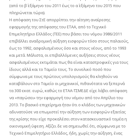
(από το β΄ εξάμηνο του 2011 έως το α΄ εξάμηνο του 2015 που
πληρώνεται τώρα).
Η απόφαση του ΣτΕ απορρίπτει την αίτηση αναίρεσης
εφαρμογής της απόφασης του ΕΤΑΑ, από το Τεχνικό
Επιμελητήριο Ελλάδος (ΤΕΕ) που βάσει του νόμου 3986/2011
επιβάλλει αναδρομική αύξηση εισφορών τόσο στους παλαιούς,
έως το 1992, ασφαλισμένους όσο και στους νέους, από το 1993
και μετά. Μάλιστα, οι επιβαλλόμενες αυξήσεις στους νέους
ασφαλισμένους εκτιμάται πως θα είναι καταστροφικές για τους
ίδιους αλλά και το Ταμείο τους. Το συνολικό ποσό που
σύμφωνα με τους πρώτους υπολογισμούς θα κληθούν να
καταβάλουν στο Ταμείο οι μηχανικοί, πιθανότατα να ξεπερνά
τα 300 εκατ. ευρώ, καθώς το ΕΤΑΑ-ΤΣΜΕΔΕ είχε λάβει απόφαση
να «παγώσει» την εφαρμογή του νόμου από τον Απρίλιο του
2013. Το βασικό επιχείρημα ήταν ότι ο κλάδος των μηχανικών
αδυνατούσε να επωμιστεί την αύξηση των εισφορών εξαιτίας
της κρίσης που είχε προκαλέσει στον κατασκευαστικό τομέα η
οικονομική ύφεση. Αξίζει δε να σημειωθεί ότι, σύμφωνα με το
Τεχνικό Επιμελητήριο Ελλάδος, ήδη, χωρίς την αύξηση, ένας