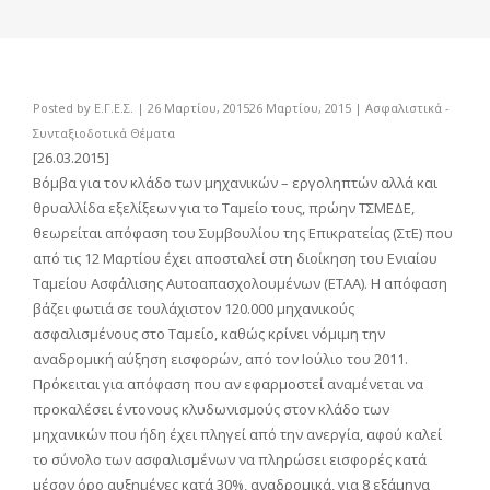
Posted by
Ε.Γ.Ε.Σ.
|
26 Μαρτίου, 2015
26 Μαρτίου, 2015
|
Ασφαλιστικά -
Συνταξιοδοτικά Θέματα
[26.03.2015]
Βόμβα για τον κλάδο των μηχανικών – εργοληπτών αλλά και
θρυαλλίδα εξελίξεων για το Ταμείο τους, πρώην ΤΣΜΕΔΕ,
θεωρείται απόφαση του Συμβουλίου της Επικρατείας (ΣτΕ) που
από τις 12 Μαρτίου έχει αποσταλεί στη διοίκηση του Ενιαίου
Ταμείου Ασφάλισης Αυτοαπασχολουμένων (ΕΤΑΑ). Η απόφαση
βάζει φωτιά σε τουλάχιστον 120.000 μηχανικούς
ασφαλισμένους στο Ταμείο, καθώς κρίνει νόμιμη την
αναδρομική αύξηση εισφορών, από τον Ιούλιο του 2011.
Πρόκειται για απόφαση που αν εφαρμοστεί αναμένεται να
προκαλέσει έντονους κλυδωνισμούς στον κλάδο των
μηχανικών που ήδη έχει πληγεί από την ανεργία, αφού καλεί
το σύνολο των ασφαλισμένων να πληρώσει εισφορές κατά
μέσον όρο αυξημένες κατά 30%, αναδρομικά, για 8 εξάμηνα