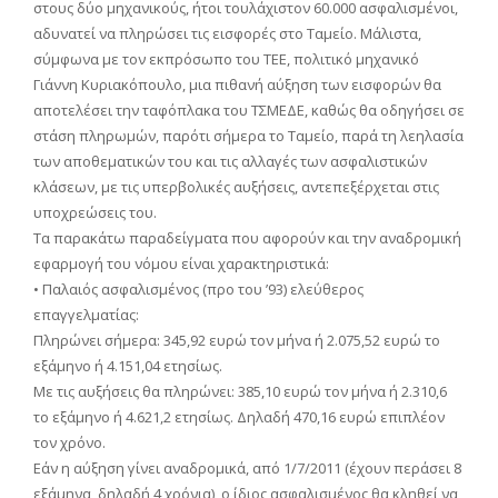
στους δύο μηχανικούς, ήτοι τουλάχιστον 60.000 ασφαλισμένοι,
αδυνατεί να πληρώσει τις εισφορές στο Ταμείο. Μάλιστα,
σύμφωνα με τον εκπρόσωπο του ΤΕΕ, πολιτικό μηχανικό
Γιάννη Κυριακόπουλο, μια πιθανή αύξηση των εισφορών θα
αποτελέσει την ταφόπλακα του ΤΣΜΕΔΕ, καθώς θα οδηγήσει σε
στάση πληρωμών, παρότι σήμερα το Ταμείο, παρά τη λεηλασία
των αποθεματικών του και τις αλλαγές των ασφαλιστικών
κλάσεων, με τις υπερβολικές αυξήσεις, αντεπεξέρχεται στις
υποχρεώσεις του.
Τα παρακάτω παραδείγματα που αφορούν και την αναδρομική
εφαρμογή του νόμου είναι χαρακτηριστικά:
• Παλαιός ασφαλισμένος (προ του ʼ93) ελεύθερος
επαγγελματίας:
Πληρώνει σήμερα: 345,92 ευρώ τον μήνα ή 2.075,52 ευρώ το
εξάμηνο ή 4.151,04 ετησίως.
Με τις αυξήσεις θα πληρώνει: 385,10 ευρώ τον μήνα ή 2.310,6
το εξάμηνο ή 4.621,2 ετησίως. Δηλαδή 470,16 ευρώ επιπλέον
τον χρόνο.
Εάν η αύξηση γίνει αναδρομικά, από 1/7/2011 (έχουν περάσει 8
εξάμηνα, δηλαδή 4 χρόνια), ο ίδιος ασφαλισμένος θα κληθεί να