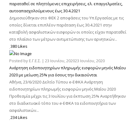
παραταθεί σε πληττόμενες επιχειρήσεις, ελ. επαγγελματίες,
αυτοαπασχολούμενους έως 30.4.2021
Δημοσιεύθηκαν στο ΦΕΚ 2 αποφάσεις του Υπ.Εργασίας με τις
οποίες δίνεται επιπλέον παράταση έως 30.4.2021 στην
καταβολή ασφαλιστικών εισφορών οι οποίες είχαν παραταθεί
στο πλαίσιο των μέτρων αντιμετώπισης των αρνητικών...
380 Likes
Posted by
Ε.Γ.Ε.Σ.
|
23 Ιουνίου, 2020
23 Ιουνίου, 2020
Ανάρτηση ειδοποιητηρίων πληρωμής εισφορών μηνός Μαΐου
2020 με μείωση 25% για όσους την δικαιούνται
Αθήνα, 23/6/2020 Δελτίο Τύπου e-ΕΦΚΑ Ανάρτηση
ειδοποιητηρίων πληρωμής εισφορών μηνός Μαΐου 2020
Προθεσμία μέχρι τις 3 Ιουλίου για έκπτωση 25% Αναρτήθηκαν
στο διαδικτυακό τόπο του e-ΕΦΚΑ τα ειδοποιητήρια των
ασφαλιστικών...
234 Likes