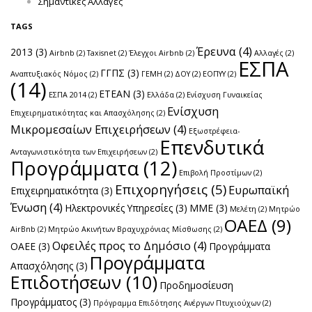
Σημαντικές Αλλαγές
TAGS
Έρευνα
(4)
2013
(3)
Airbnb
(2)
Taxisnet
(2)
Έλεγχοι Airbnb
(2)
Αλλαγές
(2)
ΕΣΠΑ
ΓΓΠΣ
(3)
Αναπτυξιακός Νόμος
(2)
ΓΕΜΗ
(2)
ΔΟΥ
(2)
ΕΟΠΥΥ
(2)
(14)
ΕΤΕΑΝ
(3)
ΕΣΠΑ 2014
(2)
Ελλάδα
(2)
Ενίσχυση Γυναικείας
Ενίσχυση
Επιχειρηματικότητας και Απασχόλησης
(2)
Μικρομεσαίων Επιχειρήσεων
(4)
Εξωστρέφεια-
Επενδυτικά
Ανταγωνιστικότητα των Επιχειρήσεων
(2)
Προγράμματα
(12)
Επιβολή Προστίμων
(2)
Επιχορηγήσεις
(5)
Ευρωπαϊκή
Επιχειρηματικότητα
(3)
Ένωση
(4)
Ηλεκτρονικές Υπηρεσίες
(3)
ΜΜΕ
(3)
Μελέτη
(2)
Μητρώο
ΟΑΕΔ
(9)
AirBnb
(2)
Μητρώο Ακινήτων Βραχυχρόνιας Μίσθωσης
(2)
Οφειλές προς το Δημόσιο
(4)
ΟΑΕΕ
(3)
Προγράμματα
Προγράμματα
Απασχόλησης
(3)
Επιδοτήσεων
(10)
Προδημοσίευση
Προγράμματος
(3)
Πρόγραμμα Επιδότησης Ανέργων Πτυχιούχων
(2)