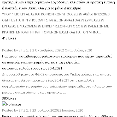
εργαζομένων επιχειρήσεων – Εργοδοτών κλειστών με κρατική εντολή
ή πληττόμενων βάσει ΚΑΔ για το μήνα Δεκέμβριο
ΥΠΟΥΡΓΕΙΟ ΕΡΓΑΣΙΑΣ ΚΑΙ ΚΟΙΝΩΝΙΚΩΝ ΥΠΟΘΕΣΕΩΝ Αθήνα 8/12/2020
ΟΔΗΓΙΕΣ ΓΙΑ ΤΗΝ ΥΠΟΒΟΛΗ ΔΗΛΩΣΕΩΝ ΑΝΑΣΤΟΛΩΝ ΣΥΜΒΑΣΕΩΝ
ΕΡΓΑΣΙΑΣ ΕΡΓΑΖΟΜΕΝΩΝ ΕΠΙΧΕΙΡΗΣΕΩΝ - ΕΡΓΟΔΟΤΩΝ ΚΛΕΙΣΤΩΝ ΜΕ
ΚΡΑΤΙΚΗ ΕΝΤΟΛΗ Ή ΠΛΗΤΤΟΜΕΝΩΝ ΒΑΣΕΙ ΚΑΔ ΓΙΑ ΤΟΝ ΜΗΝΑ...
413 Likes
Posted by
Ε.Γ.Ε.Σ.
|
2 Οκτωβρίου, 2020
2 Οκτωβρίου, 2020
Παράταση καταβολής ασφαλιστικών εισφορών που είχαν παραταθεί
σε πληττόμενες επιχειρήσεις, ελ. επαγγελματίες,
αυτοαπασχολούμενους έως 30.4.2021
Δημοσιεύθηκαν στο ΦΕΚ 2 αποφάσεις του Υπ.Εργασίας με τις οποίες
δίνεται επιπλέον παράταση έως 30.4.2021 στην καταβολή
ασφαλιστικών εισφορών οι οποίες είχαν παραταθεί στο πλαίσιο των
μέτρων αντιμετώπισης των αρνητικών...
380 Likes
Posted by
Ε.Γ.Ε.Σ.
|
23 Ιουλίου, 2020
23 Ιουλίου, 2020
Επέκταση της απαλλαγής από την υποχρέωση καταβολής του 40% του