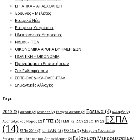
ΕΡΓΑΤΙΚΑ – ΑΠΑΣΧΟΛΗΣΗ
Έρευνες – Μελέτες
Εταιρικά Νέα
Εταιρικές Υπηρεσίες
Ηλεκτρονικές Υπηρεσίες
Νόμοι – ΠΟΛ
ΟΙΚΟΝΟΜΙΚΑ ΑΡΘΡΑ ΕΦΗΜΕΡΙΔΩΝ
ΠΟΛΙΤΙΚΗ – ΟΙΚΟΝΟΜΙΑ
Προγράμματα Επιδοτήσεων
Σας Ενδιαφέρουν
ΣΕΠΕ-ΟΑΕΔ-ΙΚΑ-ΟΑΕΕ-ΕΤΑΑ
Σημαντικές Αλλαγές
Tags
Έρευνα
(4)
2013
(3)
Airbnb
(2)
Taxisnet
(2)
Έλεγχοι Airbnb
(2)
Αλλαγές
(2)
ΕΣΠΑ
ΓΓΠΣ
(3)
Αναπτυξιακός Νόμος
(2)
ΓΕΜΗ
(2)
ΔΟΥ
(2)
ΕΟΠΥΥ
(2)
(14)
ΕΤΕΑΝ
(3)
ΕΣΠΑ 2014
(2)
Ελλάδα
(2)
Ενίσχυση Γυναικείας
Ενίσχυση Μικρομεσαίων
Επιχειρηματικότητας και Απασχόλησης
(2)