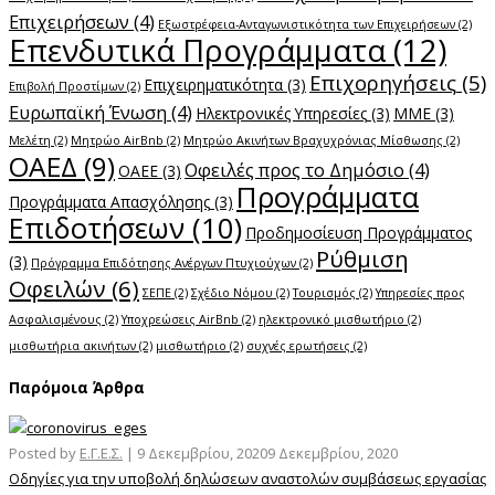
Επιχειρήσεων
(4)
Εξωστρέφεια-Ανταγωνιστικότητα των Επιχειρήσεων
(2)
Επενδυτικά Προγράμματα
(12)
Επιχορηγήσεις
(5)
Επιχειρηματικότητα
(3)
Επιβολή Προστίμων
(2)
Ευρωπαϊκή Ένωση
(4)
Ηλεκτρονικές Υπηρεσίες
(3)
ΜΜΕ
(3)
Μελέτη
(2)
Μητρώο AirBnb
(2)
Μητρώο Ακινήτων Βραχυχρόνιας Μίσθωσης
(2)
ΟΑΕΔ
(9)
Οφειλές προς το Δημόσιο
(4)
ΟΑΕΕ
(3)
Προγράμματα
Προγράμματα Απασχόλησης
(3)
Επιδοτήσεων
(10)
Προδημοσίευση Προγράμματος
Ρύθμιση
(3)
Πρόγραμμα Επιδότησης Ανέργων Πτυχιούχων
(2)
Οφειλών
(6)
ΣΕΠΕ
(2)
Σχέδιο Νόμου
(2)
Τουρισμός
(2)
Υπηρεσίες προς
Ασφαλισμένους
(2)
Υποχρεώσεις AirBnb
(2)
ηλεκτρονικό μισθωτήριο
(2)
μισθωτήρια ακινήτων
(2)
μισθωτήριο
(2)
συχνές ερωτήσεις
(2)
Παρόμοια Άρθρα
Posted by
Ε.Γ.Ε.Σ.
|
9 Δεκεμβρίου, 2020
9 Δεκεμβρίου, 2020
Οδηγίες για την υποβολή δηλώσεων αναστολών συμβάσεως εργασίας