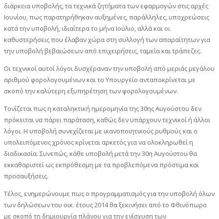
διάρκεια υποβολής, τα τεχνικά ζητήματα των εφαρμογών στις αρχές
Ιουνίου, πως παρατηρήθηκαν αυξημένες, παράλληλες, υποχρεώσεις
κατά την υποβολή, ιδιαίτερα το μήνα Ιούλιο, αλλά και οι
καθυστερήσεις που έλαβαν χώρα στη συλλογή των απαραίτητων για
την υποβολή βεβαιώσεων από επιχειρήσεις, ταμεία και τράπεζες.
Οι τεχνικοί αυτοί λόγοι δυσχέραναν την υποβολή από μεριάς μεγάλου
αριθμού φορολογουμένων και το Υπουργείο ανταποκρίνεται με
σκοπό την καλύτερη εξυπηρέτηση των φορολογουμένων.
Τονίζεται πως η καταληκτική ημερομηνία της 30ης Αυγούστου δεν
πρόκειται να πάρει παράταση, καθώς δεν υπάρχουν τεχνικοί ή άλλοι
λόγοι. Η υποβολή συνεχίζεται με ικανοποιητικούς ρυθμούς και ο
υπολειπόμενος χρόνος κρίνεται αρκετός για να ολοκληρωθεί η
διαδικασία. Συνεπώς, κάθε υποβολή μετά την 30η Αυγούστου θα
εκκαθαριστεί ως εκπρόθεσμη με τα προβλεπόμενα πρόστιμα και
προσαυξήσεις.
Τέλος, ενημερώνουμε πως ο προγραμματισμός για την υποβολή όλων
των δηλώσεων του οικ. έτους 2014 θα ξεκινήσει από το Φθινόπωρο
με σκοπό τη δημιουργία πλάνου για την ενίσχυση των