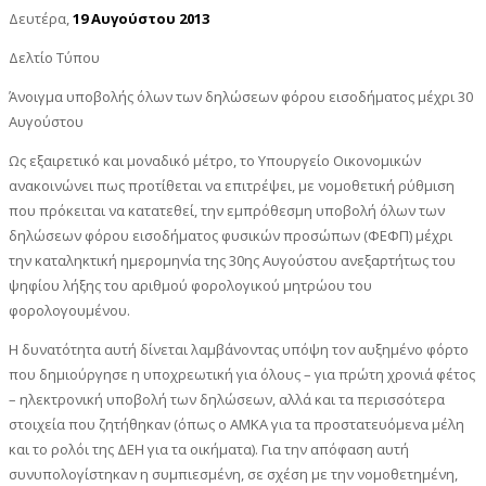
Δευτέρα,
19 Αυγούστου 2013
Δελτίο Τύπου
Άνοιγμα υποβολής όλων των δηλώσεων φόρου εισοδήματος μέχρι 30
Αυγούστου
Ως εξαιρετικό και μοναδικό μέτρο, το Υπουργείο Οικονομικών
ανακοινώνει πως προτίθεται να επιτρέψει, με νομοθετική ρύθμιση
που πρόκειται να κατατεθεί, την εμπρόθεσμη υποβολή όλων των
δηλώσεων φόρου εισοδήματος φυσικών προσώπων (ΦΕΦΠ) μέχρι
την καταληκτική ημερομηνία της 30ης Αυγούστου ανεξαρτήτως του
ψηφίου λήξης του αριθμού φορολογικού μητρώου του
φορολογουμένου.
Η δυνατότητα αυτή δίνεται λαμβάνοντας υπόψη τον αυξημένο φόρτο
που δημιούργησε η υποχρεωτική για όλους – για πρώτη χρονιά φέτος
– ηλεκτρονική υποβολή των δηλώσεων, αλλά και τα περισσότερα
στοιχεία που ζητήθηκαν (όπως ο ΑΜΚΑ για τα προστατευόμενα μέλη
και το ρολόι της ΔΕΗ για τα οικήματα). Για την απόφαση αυτή
συνυπολογίστηκαν η συμπιεσμένη, σε σχέση με την νομοθετημένη,