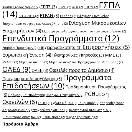
ΕΣΠΑ
ΓΓΠΣ
(3)
Αναπτυξιακός Νόμος
(2)
ΓΕΜΗ
(2)
ΔΟΥ
(2)
ΕΟΠΥΥ
(2)
(14)
ΕΤΕΑΝ
(3)
ΕΣΠΑ 2014
(2)
Ελλάδα
(2)
Ενίσχυση Γυναικείας
Ενίσχυση Μικρομεσαίων
Επιχειρηματικότητας και Απασχόλησης
(2)
Επιχειρήσεων
(4)
Εξωστρέφεια-Ανταγωνιστικότητα των Επιχειρήσεων
(2)
Επενδυτικά Προγράμματα
(12)
Επιχορηγήσεις
(5)
Επιχειρηματικότητα
(3)
Επιβολή Προστίμων
(2)
Ευρωπαϊκή Ένωση
(4)
Ηλεκτρονικές Υπηρεσίες
(3)
ΜΜΕ
(3)
Μελέτη
(2)
Μητρώο AirBnb
(2)
Μητρώο Ακινήτων Βραχυχρόνιας Μίσθωσης
(2)
ΟΑΕΔ
(9)
Οφειλές προς το Δημόσιο
(4)
ΟΑΕΕ
(3)
Προγράμματα
Προγράμματα Απασχόλησης
(3)
Επιδοτήσεων
(10)
Προδημοσίευση Προγράμματος
Ρύθμιση
(3)
Πρόγραμμα Επιδότησης Ανέργων Πτυχιούχων
(2)
Οφειλών
(6)
ΣΕΠΕ
(2)
Σχέδιο Νόμου
(2)
Τουρισμός
(2)
Υπηρεσίες προς
Ασφαλισμένους
(2)
Υποχρεώσεις AirBnb
(2)
ηλεκτρονικό μισθωτήριο
(2)
μισθωτήρια ακινήτων
(2)
μισθωτήριο
(2)
συχνές ερωτήσεις
(2)
Παρόμοια Άρθρα