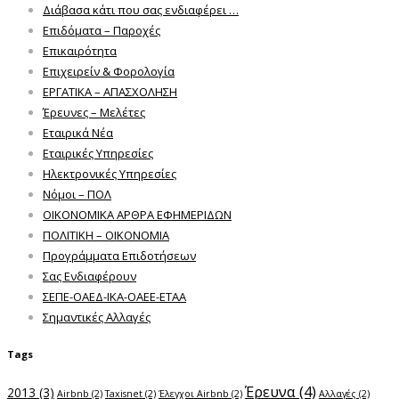
Διάβασα κάτι που σας ενδιαφέρει …
Επιδόματα – Παροχές
Επικαιρότητα
Επιχειρείν & Φορολογία
ΕΡΓΑΤΙΚΑ – ΑΠΑΣΧΟΛΗΣΗ
Έρευνες – Μελέτες
Εταιρικά Νέα
Εταιρικές Υπηρεσίες
Ηλεκτρονικές Υπηρεσίες
Νόμοι – ΠΟΛ
ΟΙΚΟΝΟΜΙΚΑ ΑΡΘΡΑ ΕΦΗΜΕΡΙΔΩΝ
ΠΟΛΙΤΙΚΗ – ΟΙΚΟΝΟΜΙΑ
Προγράμματα Επιδοτήσεων
Σας Ενδιαφέρουν
ΣΕΠΕ-ΟΑΕΔ-ΙΚΑ-ΟΑΕΕ-ΕΤΑΑ
Σημαντικές Αλλαγές
Tags
Έρευνα
(4)
2013
(3)
Airbnb
(2)
Taxisnet
(2)
Έλεγχοι Airbnb
(2)
Αλλαγές
(2)