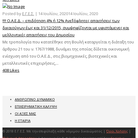
Posted by
Ε.Γ.Ε.Σ.
|
14 Ιουλίου, 2020
14 Ιουλίου, 2020
!!!! Ο.Α.Ε.Δ. – επιδότηση 4% ή 12% Ανεξόφλητες απαιτήσεις των
δικαιούχων έως και 31/12/2015, συμψηφίζονται με υφιστάμενες και
μελλοντικές απαιτήσεις του Δημοσίου
Με τροπολογία που κατατέθηκε στη Βουλή καταργείται η διάταξη του
άρθρου 21 του ν. 1767/1988, δυνάμει της οποίας δίδεται οικονομική
ενίσχυση από τον Ο.Α.Ε.Δ., στις βιομηχανικές, βιοτεχνικές και
μεταλλευτικές επιχειρήσεις,...
408 Likes
ΑΝΘΡΩΠΙΝΟ ΔΥΝΑΜΙΚΟ
ΕΠΙΧΕΙΡΗΜΑΤΙΚΗ ΚΑΛΥΨΗ
ΟΙ ΑΞΙΕΣ ΜΑΣ
Η ΕΤΑΙΡΙΑ
© 2018 Ε.Γ.Ε.Σ. Με την επιφύλαξη κάθε νόμιμου δικαιώματος |
Όροι Χρήσης
|