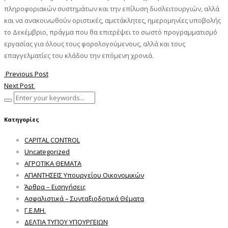
πληροφοριακών συστημάτων και την επίλυση δυσλειτουργιών, αλλά
και να ανακοινωθούν οριστικές, αμετάκλητες, ημερομηνίες υποβολής
το Δεκέμβριο, πράγμα που θα επιτρέψει το σωστό προγραμματισμό
εργασίας για όλους τους φορολογούμενους, αλλά και τους
επαγγελματίες του κλάδου την επόμενη χρονιά.
Previous Post
Next Post
Κατηγορίες
CAPITAL CONTROL
Uncategorized
ΑΓΡΟΤΙΚΑ ΘΕΜΑΤΑ
ΑΠΑΝΤΗΣΕΙΣ Υπουργείου Οικονομικών
Άρθρα – Εισηγήσεις
Ασφαλιστικά – Συνταξιοδοτικά Θέματα
Γ.Ε.ΜΗ.
ΔΕΛΤΙΑ ΤΥΠΟΥ ΥΠΟΥΡΓΕΙΩΝ