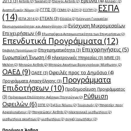
Έρευνα
(4)
2013
(3)
Airbnb
(2)
Taxisnet
(2)
Έλεγχοι Airbnb
(2)
Αλλαγές
(2)
ΕΣΠΑ
ΓΓΠΣ
(3)
Αναπτυξιακός Νόμος
(2)
ΓΕΜΗ
(2)
ΔΟΥ
(2)
ΕΟΠΥΥ
(2)
(14)
ΕΤΕΑΝ
(3)
ΕΣΠΑ 2014
(2)
Ελλάδα
(2)
Ενίσχυση Γυναικείας
Ενίσχυση Μικρομεσαίων
Επιχειρηματικότητας και Απασχόλησης
(2)
Επιχειρήσεων
(4)
Εξωστρέφεια-Ανταγωνιστικότητα των Επιχειρήσεων
(2)
Επενδυτικά Προγράμματα
(12)
Επιχορηγήσεις
(5)
Επιχειρηματικότητα
(3)
Επιβολή Προστίμων
(2)
Ευρωπαϊκή Ένωση
(4)
Ηλεκτρονικές Υπηρεσίες
(3)
ΜΜΕ
(3)
Μελέτη
(2)
Μητρώο AirBnb
(2)
Μητρώο Ακινήτων Βραχυχρόνιας Μίσθωσης
(2)
ΟΑΕΔ
(9)
Οφειλές προς το Δημόσιο
(4)
ΟΑΕΕ
(3)
Προγράμματα
Προγράμματα Απασχόλησης
(3)
Επιδοτήσεων
(10)
Προδημοσίευση Προγράμματος
Ρύθμιση
(3)
Πρόγραμμα Επιδότησης Ανέργων Πτυχιούχων
(2)
Οφειλών
(6)
ΣΕΠΕ
(2)
Σχέδιο Νόμου
(2)
Τουρισμός
(2)
Υπηρεσίες προς
Ασφαλισμένους
(2)
Υποχρεώσεις AirBnb
(2)
ηλεκτρονικό μισθωτήριο
(2)
μισθωτήρια ακινήτων
(2)
μισθωτήριο
(2)
συχνές ερωτήσεις
(2)
Παρόμοια Άρθρα