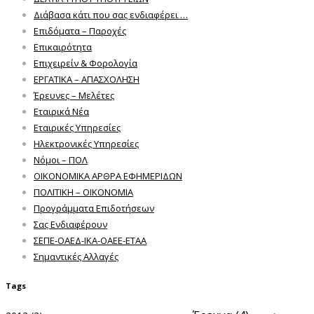
Διάβασα κάτι που σας ενδιαφέρει …
Επιδόματα – Παροχές
Επικαιρότητα
Επιχειρείν & Φορολογία
ΕΡΓΑΤΙΚΑ – ΑΠΑΣΧΟΛΗΣΗ
Έρευνες – Μελέτες
Εταιρικά Νέα
Εταιρικές Υπηρεσίες
Ηλεκτρονικές Υπηρεσίες
Νόμοι – ΠΟΛ
ΟΙΚΟΝΟΜΙΚΑ ΑΡΘΡΑ ΕΦΗΜΕΡΙΔΩΝ
ΠΟΛΙΤΙΚΗ – ΟΙΚΟΝΟΜΙΑ
Προγράμματα Επιδοτήσεων
Σας Ενδιαφέρουν
ΣΕΠΕ-ΟΑΕΔ-ΙΚΑ-ΟΑΕΕ-ΕΤΑΑ
Σημαντικές Αλλαγές
Tags