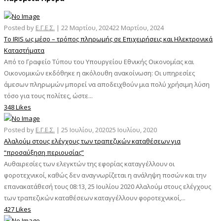
Posted by
Ε.Γ.Ε.Σ.
|
22 Μαρτίου, 2024
22 Μαρτίου, 2024
Το IRIS ως μέσο – τρόπος πληρωμής σε Επιχειρήσεις και Ηλεκτρονικά
Καταστήματα
Από το Γραφείο Τύπου του Υπουργείου Εθνικής Οικονομίας και
Οικονομικών εκδόθηκε η ακόλουθη ανακοίνωση: Οι υπηρεσίες
άμεσων πληρωμών μπορεί να αποδειχθούν μια πολύ χρήσιμη λύση
τόσο για τους πολίτες, ώστε...
348 Likes
Posted by
Ε.Γ.Ε.Σ.
|
25 Ιουλίου, 2020
25 Ιουλίου, 2020
Αλαλούμ στους ελέγχους των τραπεζικών καταθέσεων για
“προσαύξηση περιουσίας”
Αυθαιρεσίες των ελεγκτών της εφορίας καταγγέλλουν οι
φοροτεχνικοί, καθώς δεν αναγνωρίζεται η ανάληψη ποσών και την
επανακατάθεσή τους 08:13, 25 Ιουλίου 2020 Αλαλούμ στους ελέγχους
των τραπεζικών καταθέσεων καταγγέλλουν φοροτεχνικοί,...
427 Likes