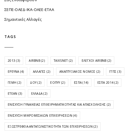
ΣΕΠΕ-ΟΑΕΔ-ΙΚΑ-ΟΑΕΕ-ΕΤΑΑ
Σημαντικές Αλλαγές
TAGS
2013
(3)
AIRBNB
(2)
TAXISNET
(2)
ΈΛΕΓΧΟΙ AIRBNB
(2)
ΈΡΕΥΝΑ
(4)
ΑΛΛΑΓΈΣ
(2)
ΑΝΑΠΤΥΞΙΑΚΌΣ ΝΌΜΟΣ
(2)
ΓΓΠΣ
(3)
ΓΕΜΗ
(2)
ΔΟΥ
(2)
ΕΟΠΥΥ
(2)
ΕΣΠΑ
(14)
ΕΣΠΑ 2014
(2)
ΕΤΕΑΝ
(3)
ΕΛΛΆΔΑ
(2)
ΕΝΊΣΧΥΣΗ ΓΥΝΑΙΚΕΊΑΣ ΕΠΙΧΕΙΡΗΜΑΤΙΚΌΤΗΤΑΣ ΚΑΙ ΑΠΑΣΧΌΛΗΣΗΣ
(2)
ΕΝΊΣΧΥΣΗ ΜΙΚΡΟΜΕΣΑΊΩΝ ΕΠΙΧΕΙΡΉΣΕΩΝ
(4)
ΕΞΩΣΤΡΈΦΕΙΑ-ΑΝΤΑΓΩΝΙΣΤΙΚΌΤΗΤΑ ΤΩΝ ΕΠΙΧΕΙΡΉΣΕΩΝ
(2)