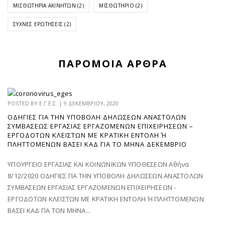
ΜΙΣΘΩΤΉΡΙΑ ΑΚΙΝΉΤΩΝ
(2)
ΜΙΣΘΩΤΉΡΙΟ
(2)
ΣΥΧΝΈΣ ΕΡΩΤΉΣΕΙΣ
(2)
ΠΑΡΌΜΟΙΑ ΆΡΘΡΑ
POSTED BY
Ε.Γ.Ε.Σ.
|
9 ΔΕΚΕΜΒΡΊΟΥ, 2020
ΟΔΗΓΊΕΣ ΓΙΑ ΤΗΝ ΥΠΟΒΟΛΉ ΔΗΛΏΣΕΩΝ ΑΝΑΣΤΟΛΏΝ
ΣΥΜΒΆΣΕΩΣ ΕΡΓΑΣΊΑΣ ΕΡΓΑΖΟΜΈΝΩΝ ΕΠΙΧΕΙΡΉΣΕΩΝ –
ΕΡΓΟΔΟΤΏΝ ΚΛΕΙΣΤΏΝ ΜΕ ΚΡΑΤΙΚΉ ΕΝΤΟΛΉ Ή Π
ΛΗΤΤΌΜΕΝΩΝ ΒΆΣΕΙ ΚΑΔ ΓΙΑ ΤΟ ΜΉΝΑ ΔΕΚΈΜΒΡΙΟ
ΥΠΟΥΡΓΕΙΟ ΕΡΓΑΣΙΑΣ ΚΑΙ ΚΟΙΝΩΝΙΚΩΝ ΥΠΟΘΕΣΕΩΝ Αθήνα
8/12/2020 ΟΔΗΓΙΕΣ ΓΙΑ ΤΗΝ ΥΠΟΒΟΛΗ ΔΗΛΩΣΕΩΝ ΑΝΑΣΤΟΛΩΝ
ΣΥΜΒΑΣΕΩΝ ΕΡΓΑΣΙΑΣ ΕΡΓΑΖΟΜΕΝΩΝ ΕΠΙΧΕΙΡΗΣΕΩΝ -
ΕΡΓΟΔΟΤΩΝ ΚΛΕΙΣΤΩΝ ΜΕ ΚΡΑΤΙΚΗ ΕΝΤΟΛΗ Ή ΠΛΗΤΤΟΜΕΝΩΝ
ΒΑΣΕΙ ΚΑΔ ΓΙΑ ΤΟΝ ΜΗΝΑ...