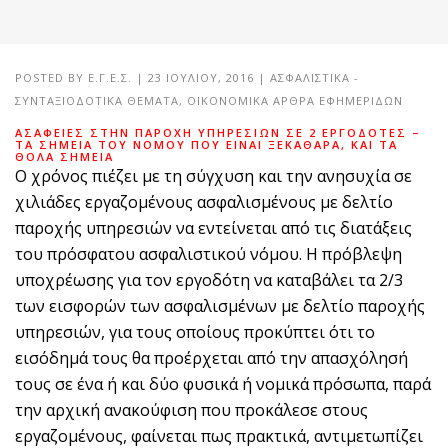
POSTED BY
Ε.Γ.Ε.Σ.
|
23 ΙΟΥΛΊΟΥ, 2016
|
ΑΣΦΑΛΙΣΤΙΚΆ -
ΣΥΝΤΑΞΙΟΔΟΤΙΚΆ ΘΈΜΑΤΑ
,
ΟΙΚΟΝΟΜΙΚΑ ΑΡΘΡΑ ΕΦΗΜΕΡΙΔΩΝ
ΑΣΆΦΕΙΕΣ ΣΤΗΝ ΠΑΡΟΧΉ ΥΠΗΡΕΣΙΏΝ ΣΕ 2 ΕΡΓΟΔΌΤΕΣ –
ΤΑ ΣΗΜΕΊΑ ΤΟΥ ΝΌΜΟΥ ΠΟΥ ΕΊΝΑΙ ΞΕΚΆΘΑΡΑ, ΚΑΙ ΤΑ
ΘΟΛΆ ΣΗΜΕΊΑ
Ο χρόνος πιέζει με τη σύγχυση και την ανησυχία σε
χιλιάδες εργαζομένους ασφαλισμένους με δελτίο
παροχής υπηρεσιών να εντείνεται από τις διατάξεις
του πρόσφατου ασφαλιστικού νόμου. Η πρόβλεψη
υποχρέωσης για τον εργοδότη να καταβάλει τα 2/3
των εισφορών των ασφαλισμένων με δελτίο παροχής
υπηρεσιών, για τους οποίους προκύπτει ότι το
εισόδημά τους θα προέρχεται από την απασχόλησή
τους σε ένα ή και δύο φυσικά ή νομικά πρόσωπα, παρά
την αρχική ανακούφιση που προκάλεσε στους
εργαζομένους, φαίνεται πως πρακτικά, αντιμετωπίζει