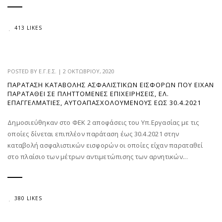
413 LIKES
POSTED BY
Ε.Γ.Ε.Σ.
|
2 ΟΚΤΩΒΡΊΟΥ, 2020
ΠΑΡΆΤΑΣΗ ΚΑΤΑΒΟΛΉΣ ΑΣΦΑΛΙΣΤΙΚΏΝ ΕΙΣΦΟΡΏΝ ΠΟΥ ΕΊΧΑΝ
ΠΑΡΑΤΑΘΕΊ ΣΕ ΠΛΗΤΤΌΜΕΝΕΣ ΕΠΙΧΕΙΡΉΣΕΙΣ, ΕΛ.
ΕΠΑΓΓΕΛΜΑΤΊΕΣ, ΑΥΤΟΑΠΑΣΧΟΛΟΎΜΕΝΟΥΣ ΈΩΣ 30.4.2021
Δημοσιεύθηκαν στο ΦΕΚ 2 αποφάσεις του Υπ.Εργασίας με τις
οποίες δίνεται επιπλέον παράταση έως 30.4.2021 στην
καταβολή ασφαλιστικών εισφορών οι οποίες είχαν παραταθεί
στο πλαίσιο των μέτρων αντιμετώπισης των αρνητικών...
380 LIKES