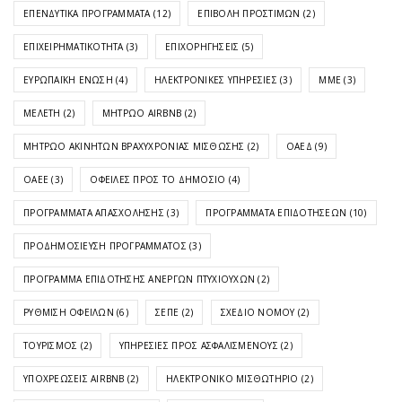
ΕΠΕΝΔΥΤΙΚΆ ΠΡΟΓΡΆΜΜΑΤΑ
(12)
ΕΠΙΒΟΛΉ ΠΡΟΣΤΊΜΩΝ
(2)
ΕΠΙΧΕΙΡΗΜΑΤΙΚΌΤΗΤΑ
(3)
ΕΠΙΧΟΡΗΓΉΣΕΙΣ
(5)
ΕΥΡΩΠΑΪΚΉ ΈΝΩΣΗ
(4)
ΗΛΕΚΤΡΟΝΙΚΈΣ ΥΠΗΡΕΣΊΕΣ
(3)
ΜΜΕ
(3)
ΜΕΛΈΤΗ
(2)
ΜΗΤΡΏΟ AIRBNB
(2)
ΜΗΤΡΏΟ ΑΚΙΝΉΤΩΝ ΒΡΑΧΥΧΡΌΝΙΑΣ ΜΊΣΘΩΣΗΣ
(2)
ΟΑΕΔ
(9)
ΟΑΕΕ
(3)
ΟΦΕΙΛΈΣ ΠΡΟΣ ΤΟ ΔΗΜΌΣΙΟ
(4)
ΠΡΟΓΡΆΜΜΑΤΑ ΑΠΑΣΧΌΛΗΣΗΣ
(3)
ΠΡΟΓΡΆΜΜΑΤΑ ΕΠΙΔΟΤΉΣΕΩΝ
(10)
ΠΡΟΔΗΜΟΣΊΕΥΣΗ ΠΡΟΓΡΆΜΜΑΤΟΣ
(3)
ΠΡΌΓΡΑΜΜΑ ΕΠΙΔΌΤΗΣΗΣ ΑΝΈΡΓΩΝ ΠΤΥΧΙΟΎΧΩΝ
(2)
ΡΎΘΜΙΣΗ ΟΦΕΙΛΏΝ
(6)
ΣΕΠΕ
(2)
ΣΧΈΔΙΟ ΝΌΜΟΥ
(2)
ΤΟΥΡΙΣΜΌΣ
(2)
ΥΠΗΡΕΣΊΕΣ ΠΡΟΣ ΑΣΦΑΛΙΣΜΈΝΟΥΣ
(2)
ΥΠΟΧΡΕΏΣΕΙΣ AIRBNB
(2)
ΗΛΕΚΤΡΟΝΙΚΌ ΜΙΣΘΩΤΉΡΙΟ
(2)